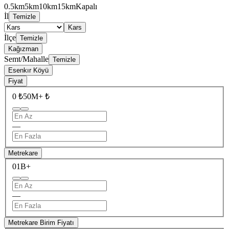
0.5km
5km
10km
15km
Kapalı
İl
Temizle
Kars
İlçe
Temizle
Kağızman
Semt/Mahalle
Temizle
Esenkır Köyü
Fiyat
0 ₺
50M+ ₺
—
Metrekare
0
1B+
—
Metrekare Birim Fiyatı