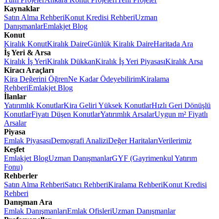
Kaynaklar
Satın Alma Rehberi
Konut Kredisi Rehberi
Uzman
Danışmanlar
Emlakjet Blog
Konut
Kiralık Konut
Kiralık Daire
Günlük Kiralık Daire
Haritada Ara
İş Yeri & Arsa
Kiralık İş Yeri
Kiralık Dükkan
Kiralık İş Yeri Piyasası
Kiralık Arsa
Kiracı Araçları
Kira Değerini Öğren
Ne Kadar Ödeyebilirim
Kiralama
Rehberi
Emlakjet Blog
İlanlar
Yatırımlık Konutlar
Kira Geliri Yüksek Konutlar
Hızlı Geri Dönüşlü
Konutlar
Fiyatı Düşen Konutlar
Yatırımlık Arsalar
Uygun m² Fiyatlı
Arsalar
Piyasa
Emlak Piyasası
Demografi Analizi
Değer Haritaları
Verilerimiz
Keşfet
Emlakjet Blog
Uzman Danışmanlar
GYF (Gayrimenkul Yatırım
Fonu)
Rehberler
Satın Alma Rehberi
Satıcı Rehberi
Kiralama Rehberi
Konut Kredisi
Rehberi
Danışman Ara
Emlak Danışmanları
Emlak Ofisleri
Uzman Danışmanlar