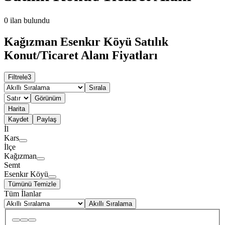
0
ilan bulundu
Kağızman Esenkır Köyü Satılık
Konut/Ticaret Alanı Fiyatları
Filtrele
3
Sırala
Görünüm
Harita
Kaydet
Paylaş
İl
Kars
İlçe
Kağızman
Semt
Esenkır Köyü
Tümünü Temizle
Tüm İlanlar
Akıllı Sıralama