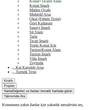
Konut+Ticaret Alanı
Konut İmarlı
Maden Ocağı
Muhtelif Arsa
Okul (Eğitim Tesisi)
Özel Kullanım
Sanayi İmarlı
Sit Alanı
Tarla
Ticari İmarlı
Toplu Konut İçin
Turizm/Konut Alanı
Turizm İmarlı
Villa İmarlı
Zeytinlik
Kat Karşılığı Arsa
Turistik Tesis
Kiralık
Projeler
Harita
Değerleri ve ilanları tematik haritada görün
Yakınımda Ara
Konumuna yakın ilanlar için yakınlık mesafesini seç.