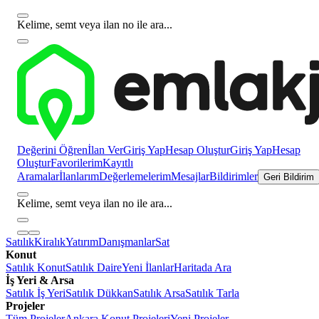
Kelime, semt veya ilan no ile ara...
Değerini Öğren
İlan Ver
Giriş Yap
Hesap Oluştur
Giriş Yap
Hesap
Oluştur
Favorilerim
Kayıtlı
Aramalar
İlanlarım
Değerlemelerim
Mesajlar
Bildirimler
Geri Bildirim
Kelime, semt veya ilan no ile ara...
Satılık
Kiralık
Yatırım
Danışmanlar
Sat
Konut
Satılık Konut
Satılık Daire
Yeni İlanlar
Haritada Ara
İş Yeri & Arsa
Satılık İş Yeri
Satılık Dükkan
Satılık Arsa
Satılık Tarla
Projeler
Tüm Projeler
Ankara Konut Projeleri
Yeni Projeler