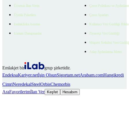
Ücretsiz İlan Verin
Çerez Politikası ve Aydınlat
Üyelik Paketleri
Çerez Ayarları
EmlakZeka Asistan
Kullanıcı Veri Gizliliği Bildi
Uzman Danışmanlar
Ziyaretçi Veri Gizliliği
Müşteri Yetkilisi Veri Gizlili
Aday Aydınlatma Metni
Emlakjet bir
grup şirketidir.
Endeksa
Kariyer.net
İşin Olsun
Sigortam.net
Arabam.com
Hangikredi
Cimri
Neredekal
SteelOrbis
Chemorbis
Ara
Favorilerim
İlan Ver
Keşfet
Hesabım