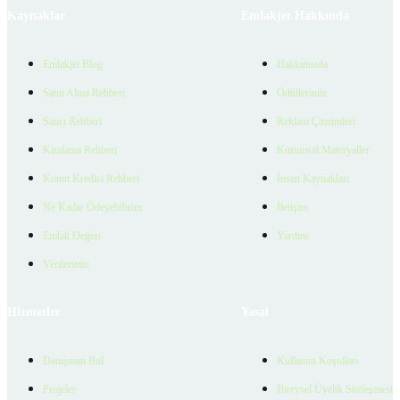
Kaynaklar
Emlakjet Hakkında
Emlakjet Blog
Hakkımızda
Satın Alma Rehberi
Ödüllerimiz
Satıcı Rehberi
Reklam Çözümleri
Kiralama Rehberi
Kurumsal Materyaller
Konut Kredisi Rehberi
İnsan Kaynakları
Ne Kadar Ödeyebilirim
İletişim
Emlak Değeri
Yardım
Verilerimiz
Hizmetler
Yasal
Danışman Bul
Kullanım Koşulları
Projeler
Bireysel Üyelik Sözleşmesi