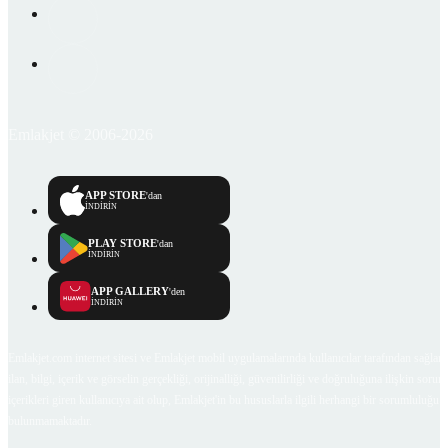
Emlakjet © 2006-2026
APP STORE
'dan
İNDİRİN
PLAY STORE
'dan
İNDİRİN
APP GALLERY
'den
İNDİRİN
Emlakjet.com internet sitesi ve Emlakjet mobil uygulamalarında kullanıcılar tarafından sağlana
ilan, bilgi, içerik ve görselin gerçekliği, orijinalliği, güvenilirliği ve doğruluğuna ilişkin soru
içerikleri giren kullanıcıya ait olup, Emlakjet'in bu hususlarla ilgili herhangi bir sorumluluğu
bulunmamaktadır.