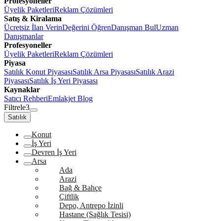
Profesyoneller
Üyelik Paketleri
Reklam Çözümleri
Satış & Kiralama
Ücretsiz İlan Verin
Değerini Öğren
Danışman Bul
Uzman
Danışmanlar
Profesyoneller
Üyelik Paketleri
Reklam Çözümleri
Piyasa
Satılık Konut Piyasası
Satılık Arsa Piyasası
Satılık Arazi
Piyasası
Satılık İş Yeri Piyasası
Kaynaklar
Satıcı Rehberi
Emlakjet Blog
Filtrele
3
Satılık
Konut
İş Yeri
Devren İş Yeri
Arsa
Ada
Arazi
Bağ & Bahçe
Çiftlik
Depo, Antrepo İzinli
Hastane (Sağlık Tesisi)