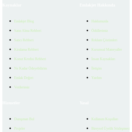
Kaynaklar
Emlakjet Hakkında
Emlakjet Blog
Hakkımızda
Satın Alma Rehberi
Ödüllerimiz
Satıcı Rehberi
Reklam Çözümleri
Kiralama Rehberi
Kurumsal Materyaller
Konut Kredisi Rehberi
İnsan Kaynakları
Ne Kadar Ödeyebilirim
İletişim
Emlak Değeri
Yardım
Verilerimiz
Hizmetler
Yasal
Danışman Bul
Kullanım Koşulları
Projeler
Bireysel Üyelik Sözleşmesi