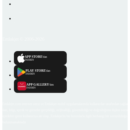
Emlakjet © 2006-2026
APP STORE
'dan
İNDİRİN
PLAY STORE
'dan
İNDİRİN
APP GALLERY
'den
İNDİRİN
Emlakjet.com internet sitesi ve Emlakjet mobil uygulamalarında kullanıcılar tarafından sağlana
ilan, bilgi, içerik ve görselin gerçekliği, orijinalliği, güvenilirliği ve doğruluğuna ilişkin soru
içerikleri giren kullanıcıya ait olup, Emlakjet'in bu hususlarla ilgili herhangi bir sorumluluğu
bulunmamaktadır.