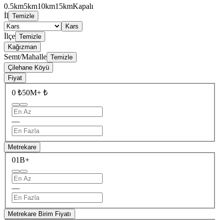
0.5km
5km
10km
15km
Kapalı
İl
Temizle
Kars
İlçe
Temizle
Kağızman
Semt/Mahalle
Temizle
Çilehane Köyü
Fiyat
0 ₺
50M+ ₺
—
Metrekare
0
1B+
—
Metrekare Birim Fiyatı