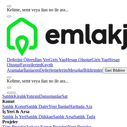
Kelime, semt veya ilan no ile ara...
Değerini Öğren
İlan Ver
Giriş Yap
Hesap Oluştur
Giriş Yap
Hesap
Oluştur
Favorilerim
Kayıtlı
Aramalar
İlanlarım
Değerlemelerim
Mesajlar
Bildirimler
Geri Bildirim
Kelime, semt veya ilan no ile ara...
Satılık
Kiralık
Yatırım
Danışmanlar
Sat
Konut
Satılık Konut
Satılık Daire
Yeni İlanlar
Haritada Ara
İş Yeri & Arsa
Satılık İş Yeri
Satılık Dükkan
Satılık Arsa
Satılık Tarla
Projeler
Tüm Projeler
Ankara Konut Projeleri
Yeni Projeler