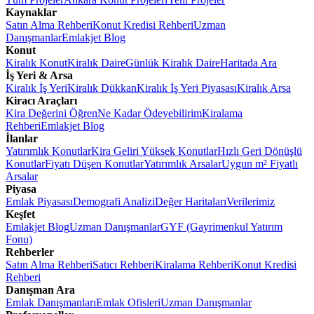
Kaynaklar
Satın Alma Rehberi
Konut Kredisi Rehberi
Uzman
Danışmanlar
Emlakjet Blog
Konut
Kiralık Konut
Kiralık Daire
Günlük Kiralık Daire
Haritada Ara
İş Yeri & Arsa
Kiralık İş Yeri
Kiralık Dükkan
Kiralık İş Yeri Piyasası
Kiralık Arsa
Kiracı Araçları
Kira Değerini Öğren
Ne Kadar Ödeyebilirim
Kiralama
Rehberi
Emlakjet Blog
İlanlar
Yatırımlık Konutlar
Kira Geliri Yüksek Konutlar
Hızlı Geri Dönüşlü
Konutlar
Fiyatı Düşen Konutlar
Yatırımlık Arsalar
Uygun m² Fiyatlı
Arsalar
Piyasa
Emlak Piyasası
Demografi Analizi
Değer Haritaları
Verilerimiz
Keşfet
Emlakjet Blog
Uzman Danışmanlar
GYF (Gayrimenkul Yatırım
Fonu)
Rehberler
Satın Alma Rehberi
Satıcı Rehberi
Kiralama Rehberi
Konut Kredisi
Rehberi
Danışman Ara
Emlak Danışmanları
Emlak Ofisleri
Uzman Danışmanlar