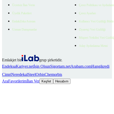
Ücretsiz İlan Verin
Çerez Politikası ve Aydınlat
Üyelik Paketleri
Çerez Ayarları
EmlakZeka Asistan
Kullanıcı Veri Gizliliği Bildi
Uzman Danışmanlar
Ziyaretçi Veri Gizliliği
Müşteri Yetkilisi Veri Gizlili
Aday Aydınlatma Metni
Emlakjet bir
grup şirketidir.
Endeksa
Kariyer.net
İşin Olsun
Sigortam.net
Arabam.com
Hangikredi
Cimri
Neredekal
SteelOrbis
Chemorbis
Ara
Favorilerim
İlan Ver
Keşfet
Hesabım