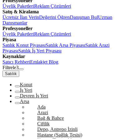
Profesyoneller
Üyelik Paketleri
Reklam Çözümleri
Satış & Kiralama
Ücretsiz İlan Verin
Değerini Öğren
Danışman Bul
Uzman
Danışmanlar
Profesyoneller
Üyelik Paketleri
Reklam Çözümleri
Piyasa
Satılık Konut Piyasası
Satılık Arsa Piyasası
Satılık Arazi
Piyasası
Satılık İş Yeri Piyasası
Kaynaklar
Satıcı Rehberi
Emlakjet Blog
Filtrele
3
Satılık
Konut
İş Yeri
Devren İş Yeri
Arsa
Ada
Arazi
Bağ & Bahçe
Çiftlik
Depo, Antrepo İzinli
Hastane (Sağlık Tesisi)