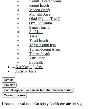
Konut+Ticaret Alanı
Konut İmarlı
Maden Ocağı
Muhtelif Arsa
Okul (Eğitim Tesisi)
Özel Kullanım
Sanayi İmarlı
Sit Alanı
Tarla
Ticari İmarlı
Toplu Konut İçin
Turizm/Konut Alanı
Turizm İmarlı
Villa İmarlı
Zeytinlik
Kat Karşılığı Arsa
Turistik Tesis
Kiralık
Projeler
Harita
Değerleri ve ilanları tematik haritada görün
Yakınımda Ara
Konumuna yakın ilanlar için yakınlık mesafesini seç.