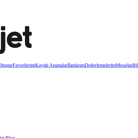
luştur
Favorilerim
Kayıtlı Aramalar
İlanlarım
Değerlemelerim
Mesajlar
Bi
et Blog