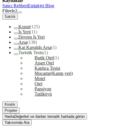
Kaynaklar
Satıcı Rehberi
Emlakjet Blog
Filtrele
2
Satılık
Konut
(125)
İş Yeri
(11)
Devren İş Yeri
Arsa
(138)
Kat Karşılığı Arsa
(1)
Turistik Tesis
(1)
Butik Otel
(1)
Apart Otel
Kaplıca Tesisi
Mocamp(Kamp yeri)
Motel
Otel
Pansiyon
Tatilköyü
Kiralık
Projeler
Harita
Değerleri ve ilanları tematik haritada görün
Yakınımda Ara