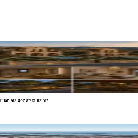
yköy’de Eşsiz Yatırım Fırsatı
 ilanlara göz atabilirsiniz.