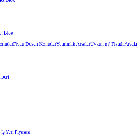
et Blog
onutlar
Fiyatı Düşen Konutlar
Yatırımlık Arsalar
Uygun m² Fiyatlı Arsala
hberi
k İş Yeri Piyasası