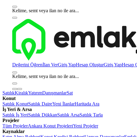
Kelime, semt veya ilan no ile ara...
Değerini Öğren
İlan Ver
Giriş Yap
Hesap Oluştur
Giriş Yap
Hesap O
Kelime, semt veya ilan no ile ara...
Satılık
Kiralık
Yatırım
Danışmanlar
Sat
Konut
Satılık Konut
Satılık Daire
Yeni İlanlar
Haritada Ara
İş Yeri & Arsa
Satılık İş Yeri
Satılık Dükkan
Satılık Arsa
Satılık Tarla
Projeler
Tüm Projeler
Ankara Konut Projeleri
Yeni Projeler
Kaynaklar
Satın Alma Rehberi
Konut Kredisi Rehberi
Uzman Danışmanlar
Emlakj