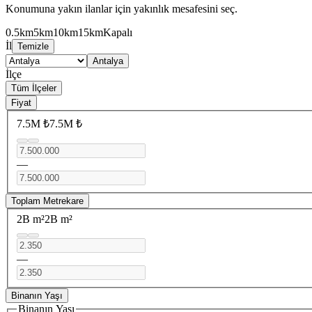
Konumuna yakın ilanlar için yakınlık mesafesini seç.
0.5km
5km
10km
15km
Kapalı
İl
Temizle
Antalya
İlçe
Tüm İlçeler
Fiyat
7.5M ₺
7.5M ₺
—
Toplam Metrekare
2B m²
2B m²
—
Binanın Yaşı
Binanın Yaşı