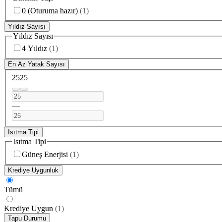
0 (Oturuma hazır)
(
1
)
Yıldız Sayısı
Yıldız Sayısı
4 Yıldız
(
1
)
En Az Yatak Sayısı
25
25
—
Isıtma Tipi
Isıtma Tipi
Güneş Enerjisi
(
1
)
Krediye Uygunluk
Tümü
Krediye Uygun
(
1
)
Tapu Durumu