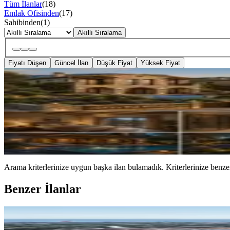
Tüm İlanlar
(
18
)
Emlak Ofisinden
(
17
)
Sahibinden
(
1
)
Akıllı Sıralama
Fiyatı Düşen
Güncel İlan
Düşük Fiyat
Yüksek Fiyat
🌿 Likya Taş Konakları – Kaş Ça
Antalya, Kaş
2350 m²
·
20.05.2026
7.500.000 ₺
Arama kriterlerinize uygun başka ilan bulamadık.
Kriterlerinize benzer
Benzer İlanlar
Side De Satılık Pansiyon