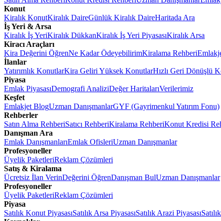
Konut
Kiralık Konut
Kiralık Daire
Günlük Kiralık Daire
Haritada Ara
İş Yeri & Arsa
Kiralık İş Yeri
Kiralık Dükkan
Kiralık İş Yeri Piyasası
Kiralık Arsa
Kiracı Araçları
Kira Değerini Öğren
Ne Kadar Ödeyebilirim
Kiralama Rehberi
Emlakj
İlanlar
Yatırımlık Konutlar
Kira Geliri Yüksek Konutlar
Hızlı Geri Dönüşlü K
Piyasa
Emlak Piyasası
Demografi Analizi
Değer Haritaları
Verilerimiz
Keşfet
Emlakjet Blog
Uzman Danışmanlar
GYF (Gayrimenkul Yatırım Fonu)
Rehberler
Satın Alma Rehberi
Satıcı Rehberi
Kiralama Rehberi
Konut Kredisi Re
Danışman Ara
Emlak Danışmanları
Emlak Ofisleri
Uzman Danışmanlar
Profesyoneller
Üyelik Paketleri
Reklam Çözümleri
Satış & Kiralama
Ücretsiz İlan Verin
Değerini Öğren
Danışman Bul
Uzman Danışmanlar
Profesyoneller
Üyelik Paketleri
Reklam Çözümleri
Piyasa
Satılık Konut Piyasası
Satılık Arsa Piyasası
Satılık Arazi Piyasası
Satılı