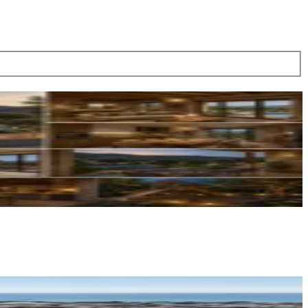
Emrullah Kantaş
Ara
Turyap Manavgat Temsilciliği
HACER BEDIA TAŞKIRMAZ