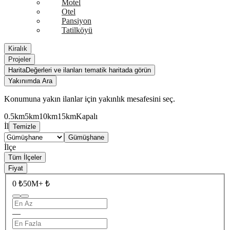
Motel
Otel
Pansiyon
Tatilköyü
Kiralık
Projeler
Harita
Değerleri ve ilanları tematik haritada görün
Yakınımda Ara
Konumuna yakın ilanlar için yakınlık mesafesini seç.
0.5km
5km
10km
15km
Kapalı
İl
Temizle
Gümüşhane
İlçe
Tüm İlçeler
Fiyat
0 ₺
50M+ ₺
—