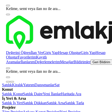
Kelime, semt veya ilan no ile ara...
Değerini Öğren
İlan Ver
Giriş Yap
Hesap Oluştur
Giriş Yap
Hesap
Oluştur
Favorilerim
Kayıtlı
Aramalar
İlanlarım
Değerlemelerim
Mesajlar
Bildirimler
Geri Bildirim
Kelime, semt veya ilan no ile ara...
Satılık
Kiralık
Yatırım
Danışmanlar
Sat
Konut
Satılık Konut
Satılık Daire
Yeni İlanlar
Haritada Ara
İş Yeri & Arsa
Satılık İş Yeri
Satılık Dükkan
Satılık Arsa
Satılık Tarla
Projeler
Tüm Projeler
Ankara Konut Projeleri
Yeni Projeler