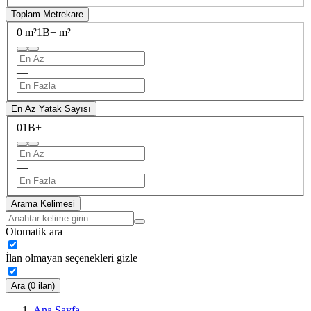
Toplam Metrekare
0 m²
1B+ m²
—
En Az Yatak Sayısı
0
1B+
—
Arama Kelimesi
Otomatik ara
İlan olmayan seçenekleri gizle
Ara (0 ilan)
Ana Sayfa