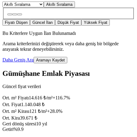
Akıllı Sıralama
Fiyatı Düşen
Güncel İlan
Düşük Fiyat
Yüksek Fiyat
Bu Kriterlere Uygun İlan Bulunamadı
Arama kriterlerinizi değiştirerek veya daha geniş bir bölgede
arayarak tekrar deneyebilirsiniz.
Daha Geniş Ara
Aramayı Kaydet
Gümüşhane Emlak Piyasası
Güncel fiyat verileri
Ort. m² Fiyatı
14.616 ₺/m²
+
116.7
%
Ort. Fiyat
1.140.048 ₺
Ort. m² Kirası
121 ₺/m²
+
28.0
%
Ort. Kira
39.671 ₺
Geri dönüş süresi
10 yıl
Getiri
%9.9