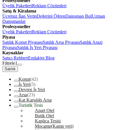
Profesyoneller
Üyelik Paketleri
Reklam Çözümleri
Satış & Kiralama
Ücretsiz İlan Verin
Değerini Öğren
Danışman Bul
Uzman
Danışmanlar
Profesyoneller
Üyelik Paketleri
Reklam Çözümleri
Piyasa
Satılık Konut Piyasası
Satılık Arsa Piyasası
Satılık Arazi
Piyasası
Satılık İş Yeri Piyasası
Kaynaklar
Satıcı Rehberi
Emlakjet Blog
Filtrele
1
Satılık
Konut
(42)
İş Yeri
(5)
Devren İş Yeri
Arsa
(23)
Kat Karşılığı Arsa
Turistik Tesis
Apart Otel
Butik Otel
Kaplıca Tesisi
Mocamp(Kamp yeri)