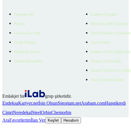
Danışman Bul
Kullanım Koşulları
Projeler
Bireysel Üyelik Sözleşmesi
Ücretsiz İlan Verin
Çerez Politikası ve Aydınlat
Üyelik Paketleri
Çerez Ayarları
EmlakZeka Asistan
Kullanıcı Veri Gizliliği Bildi
Uzman Danışmanlar
Ziyaretçi Veri Gizliliği
Müşteri Yetkilisi Veri Gizlili
Aday Aydınlatma Metni
Emlakjet bir
grup şirketidir.
Endeksa
Kariyer.net
İşin Olsun
Sigortam.net
Arabam.com
Hangikredi
Cimri
Neredekal
SteelOrbis
Chemorbis
Ara
Favorilerim
İlan Ver
Keşfet
Hesabım