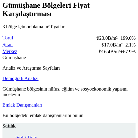
Gümüşhane Bölgeleri Fiyat
Karşılaştırması
3 bölge için ortalama m² fiyatları
Torul
₺
23.0B/m²
+
199.0
%
Şiran
₺
17.0B/m²
+
2.1
%
Merkez
₺
16.4B/m²
+
67.9
%
Gümüşhane
Analiz ve Araştırma Sayfaları
Demografi Analizi
Gümüşhane bölgesinin nüfus, eğitim ve sosyoekonomik yapısını
inceleyin
Emlak Danışmanları
Bu bölgedeki emlak danışmanlarını bulun
Satılık
Satılık Daire