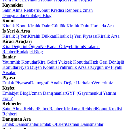
Kaynaklar
Satın Alma Rehberi
Konut Kredisi Rehberi
Uzman
Danışmanlar
Emlakjet Blog
Konut
Kiralık Konut
Kiralık Daire
Günlük Kiralık Daire
Haritada Ara
İş Yeri & Arsa
Kiralık İş Yeri
Kiralık Dükkan
Kiralık İş Yeri Piyasası
Kiralık Arsa
Kiracı Araçları
Kira Değerini Öğren
Ne Kadar Ödeyebilirim
Kiralama
Rehberi
Emlakjet Blog
İlanlar
Yatırımlık Konutlar
Kira Geliri Yüksek Konutlar
Hızlı Geri Dönüşlü
Konutlar
Fiyatı Düşen Konutlar
Yatırımlık Arsalar
Uygun m² Fiyatlı
Arsalar
Piyasa
Emlak Piyasası
Demografi Analizi
Değer Haritaları
Verilerimiz
Keşfet
Emlakjet Blog
Uzman Danışmanlar
GYF (Gayrimenkul Yatırım
Fonu)
Rehberler
Satın Alma Rehberi
Satıcı Rehberi
Kiralama Rehberi
Konut Kredisi
Rehberi
Danışman Ara
Emlak Danışmanları
Emlak Ofisleri
Uzman Danışmanlar