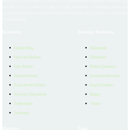
Emlakjet.com internet sitesi ve Emlakjet mobil uygulamalarında kullanıcılar tarafından sağlana
ilan, bilgi, içerik ve görselin gerçekliği, orijinalliği, güvenilirliği ve doğruluğuna ilişkin soru
içerikleri giren kullanıcıya ait olup, Emlakjet'in bu hususlarla ilgili herhangi bir sorumluluğu
bulunmamaktadır.
Kaynaklar
Emlakjet Hakkında
Emlakjet Blog
Hakkımızda
Satın Alma Rehberi
Ödüllerimiz
Satıcı Rehberi
Reklam Çözümleri
Kiralama Rehberi
Kurumsal Materyaller
Konut Kredisi Rehberi
İnsan Kaynakları
Ne Kadar Ödeyebilirim
İletişim
Emlak Değeri
Yardım
Verilerimiz
Hizmetler
Yasal