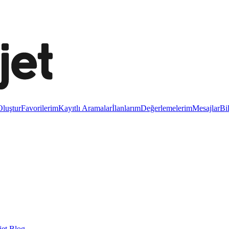
luştur
Favorilerim
Kayıtlı Aramalar
İlanlarım
Değerlemelerim
Mesajlar
Bi
et Blog