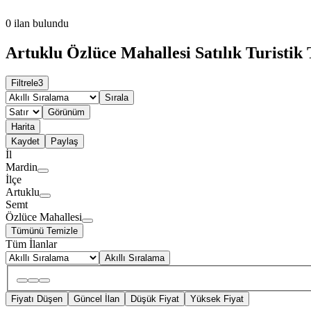
0
ilan bulundu
Artuklu Özlüce Mahallesi Satılık Turistik T
Filtrele
3
Sırala
Görünüm
Harita
Kaydet
Paylaş
İl
Mardin
İlçe
Artuklu
Semt
Özlüce Mahallesi
Tümünü Temizle
Tüm İlanlar
Akıllı Sıralama
Fiyatı Düşen
Güncel İlan
Düşük Fiyat
Yüksek Fiyat