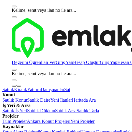
Kelime, semt veya ilan no ile ara...
Değerini Öğren
İlan Ver
Giriş Yap
Hesap Oluştur
Giriş Yap
Hesap O
Kelime, semt veya ilan no ile ara...
Satılık
Kiralık
Yatırım
Danışmanlar
Sat
Konut
Satılık Konut
Satılık Daire
Yeni İlanlar
Haritada Ara
İş Yeri & Arsa
Satılık İş Yeri
Satılık Dükkan
Satılık Arsa
Satılık Tarla
Projeler
Tüm Projeler
Ankara Konut Projeleri
Yeni Projeler
Kaynaklar
Satın Alma Rehberi
Konut Kredisi Rehberi
Uzman Danışmanlar
Emlakj