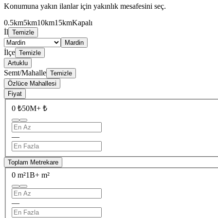
Konumuna yakın ilanlar için yakınlık mesafesini seç.
0.5km
5km
10km
15km
Kapalı
İl
Temizle
Mardin
İlçe
Temizle
Artuklu
Semt/Mahalle
Temizle
Özlüce Mahallesi
Fiyat
0 ₺
50M+ ₺
—
Toplam Metrekare
0 m²
1B+ m²
—