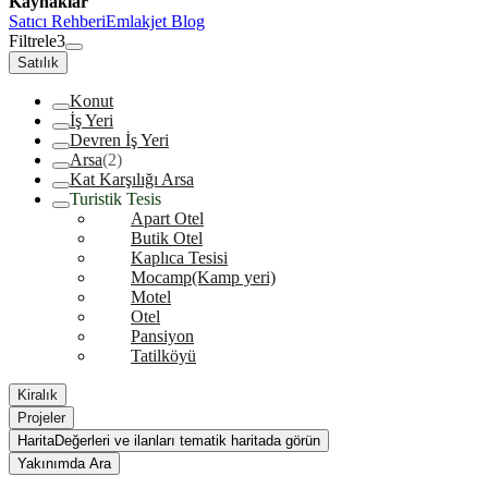
Kaynaklar
Satıcı Rehberi
Emlakjet Blog
Filtrele
3
Satılık
Konut
İş Yeri
Devren İş Yeri
Arsa
(2)
Kat Karşılığı Arsa
Turistik Tesis
Apart Otel
Butik Otel
Kaplıca Tesisi
Mocamp(Kamp yeri)
Motel
Otel
Pansiyon
Tatilköyü
Kiralık
Projeler
Harita
Değerleri ve ilanları tematik haritada görün
Yakınımda Ara