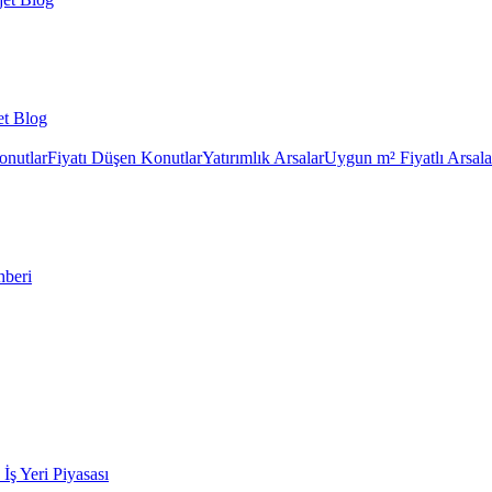
et Blog
onutlar
Fiyatı Düşen Konutlar
Yatırımlık Arsalar
Uygun m² Fiyatlı Arsala
hberi
k İş Yeri Piyasası