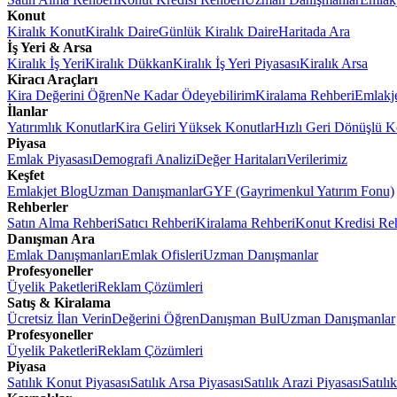
Konut
Kiralık Konut
Kiralık Daire
Günlük Kiralık Daire
Haritada Ara
İş Yeri & Arsa
Kiralık İş Yeri
Kiralık Dükkan
Kiralık İş Yeri Piyasası
Kiralık Arsa
Kiracı Araçları
Kira Değerini Öğren
Ne Kadar Ödeyebilirim
Kiralama Rehberi
Emlakj
İlanlar
Yatırımlık Konutlar
Kira Geliri Yüksek Konutlar
Hızlı Geri Dönüşlü K
Piyasa
Emlak Piyasası
Demografi Analizi
Değer Haritaları
Verilerimiz
Keşfet
Emlakjet Blog
Uzman Danışmanlar
GYF (Gayrimenkul Yatırım Fonu)
Rehberler
Satın Alma Rehberi
Satıcı Rehberi
Kiralama Rehberi
Konut Kredisi Re
Danışman Ara
Emlak Danışmanları
Emlak Ofisleri
Uzman Danışmanlar
Profesyoneller
Üyelik Paketleri
Reklam Çözümleri
Satış & Kiralama
Ücretsiz İlan Verin
Değerini Öğren
Danışman Bul
Uzman Danışmanlar
Profesyoneller
Üyelik Paketleri
Reklam Çözümleri
Piyasa
Satılık Konut Piyasası
Satılık Arsa Piyasası
Satılık Arazi Piyasası
Satılı