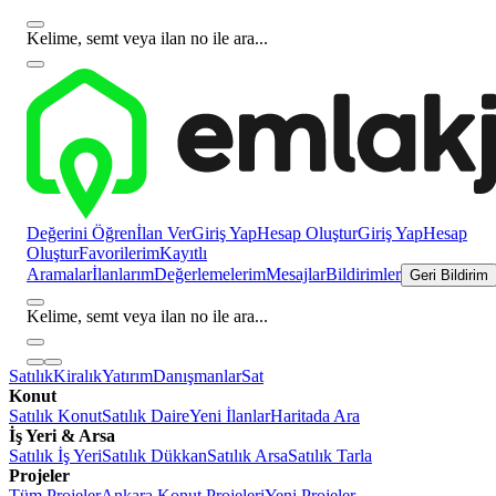
Kelime, semt veya ilan no ile ara...
Değerini Öğren
İlan Ver
Giriş Yap
Hesap Oluştur
Giriş Yap
Hesap
Oluştur
Favorilerim
Kayıtlı
Aramalar
İlanlarım
Değerlemelerim
Mesajlar
Bildirimler
Geri Bildirim
Kelime, semt veya ilan no ile ara...
Satılık
Kiralık
Yatırım
Danışmanlar
Sat
Konut
Satılık Konut
Satılık Daire
Yeni İlanlar
Haritada Ara
İş Yeri & Arsa
Satılık İş Yeri
Satılık Dükkan
Satılık Arsa
Satılık Tarla
Projeler
Tüm Projeler
Ankara Konut Projeleri
Yeni Projeler