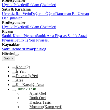
Profesyoneller
Üyelik Paketleri
Reklam Çözümleri
Satış & Kiralama
Ücretsiz İlan Verin
Değerini Öğren
Danışman Bul
Uzman
Danışmanlar
Profesyoneller
Üyelik Paketleri
Reklam Çözümleri
Piyasa
Satılık Konut Piyasası
Satılık Arsa Piyasası
Satılık Arazi
Piyasası
Satılık İş Yeri Piyasası
Kaynaklar
Satıcı Rehberi
Emlakjet Blog
Filtrele
3
Satılık
Konut
(2)
İş Yeri
Devren İş Yeri
Arsa
Kat Karşılığı Arsa
Turistik Tesis
Apart Otel
Butik Otel
Kaplıca Tesisi
Mocamp(Kamp yeri)