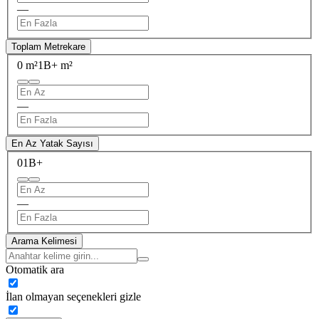
—
Toplam Metrekare
0 m²
1B+ m²
—
En Az Yatak Sayısı
0
1B+
—
Arama Kelimesi
Otomatik ara
İlan olmayan seçenekleri gizle