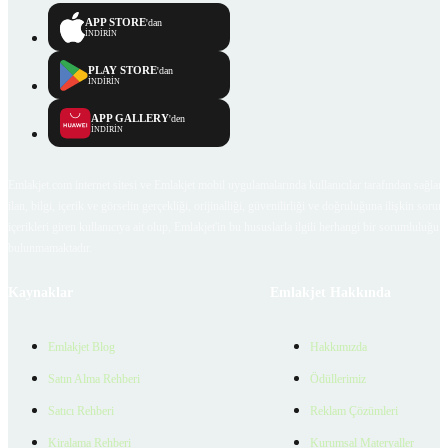
APP STORE
'dan
İNDİRİN
PLAY STORE
'dan
İNDİRİN
APP GALLERY
'den
İNDİRİN
Emlakjet.com internet sitesi ve Emlakjet mobil uygulamalarında kullanıcılar tarafından sağlana
ilan, bilgi, içerik ve görselin gerçekliği, orijinalliği, güvenilirliği ve doğruluğuna ilişkin soru
içerikleri giren kullanıcıya ait olup, Emlakjet'in bu hususlarla ilgili herhangi bir sorumluluğu
bulunmamaktadır.
Kaynaklar
Emlakjet Hakkında
Emlakjet Blog
Hakkımızda
Satın Alma Rehberi
Ödüllerimiz
Satıcı Rehberi
Reklam Çözümleri
Kiralama Rehberi
Kurumsal Materyaller