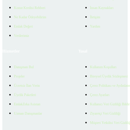
Konut Kredisi Rehberi
İnsan Kaynakları
Ne Kadar Ödeyebilirim
İletişim
Emlak Değeri
Yardım
Verilerimiz
Hizmetler
Yasal
Danışman Bul
Kullanım Koşulları
Projeler
Bireysel Üyelik Sözleşmesi
Ücretsiz İlan Verin
Çerez Politikası ve Aydınlat
Üyelik Paketleri
Çerez Ayarları
EmlakZeka Asistan
Kullanıcı Veri Gizliliği Bildi
Uzman Danışmanlar
Ziyaretçi Veri Gizliliği
Müşteri Yetkilisi Veri Gizlili