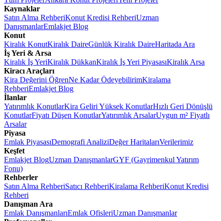
Kaynaklar
Satın Alma Rehberi
Konut Kredisi Rehberi
Uzman
Danışmanlar
Emlakjet Blog
Konut
Kiralık Konut
Kiralık Daire
Günlük Kiralık Daire
Haritada Ara
İş Yeri & Arsa
Kiralık İş Yeri
Kiralık Dükkan
Kiralık İş Yeri Piyasası
Kiralık Arsa
Kiracı Araçları
Kira Değerini Öğren
Ne Kadar Ödeyebilirim
Kiralama
Rehberi
Emlakjet Blog
İlanlar
Yatırımlık Konutlar
Kira Geliri Yüksek Konutlar
Hızlı Geri Dönüşlü
Konutlar
Fiyatı Düşen Konutlar
Yatırımlık Arsalar
Uygun m² Fiyatlı
Arsalar
Piyasa
Emlak Piyasası
Demografi Analizi
Değer Haritaları
Verilerimiz
Keşfet
Emlakjet Blog
Uzman Danışmanlar
GYF (Gayrimenkul Yatırım
Fonu)
Rehberler
Satın Alma Rehberi
Satıcı Rehberi
Kiralama Rehberi
Konut Kredisi
Rehberi
Danışman Ara
Emlak Danışmanları
Emlak Ofisleri
Uzman Danışmanlar