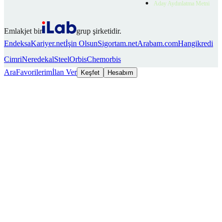
Aday Aydınlatma Metni
Emlakjet bir
grup şirketidir.
Endeksa
Kariyer.net
İşin Olsun
Sigortam.net
Arabam.com
Hangikredi
Cimri
Neredekal
SteelOrbis
Chemorbis
Ara
Favorilerim
İlan Ver
Keşfet
Hesabım