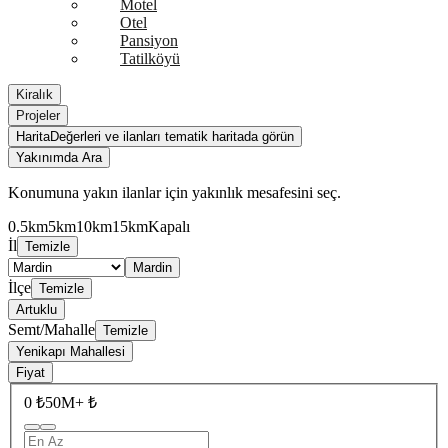
Motel
Otel
Pansiyon
Tatilköyü
Kiralık
Projeler
Harita
Değerleri ve ilanları tematik haritada görün
Yakınımda Ara
Konumuna yakın ilanlar için yakınlık mesafesini seç.
0.5km
5km
10km
15km
Kapalı
İl
Temizle
Mardin
İlçe
Temizle
Artuklu
Semt/Mahalle
Temizle
Yenikapı Mahallesi
Fiyat
0 ₺
50M+ ₺