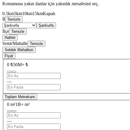
Konumuna yakın ilanlar için yakınlık mesafesini seç.
0.5km
5km
10km
15km
Kapalı
İl
Temizle
Şanlıurfa
İlçe
Temizle
Halfeti
Semt/Mahalle
Temizle
Seldek Mahallesi
Fiyat
0 ₺
50M+ ₺
—
Toplam Metrekare
0 m²
1B+ m²
—