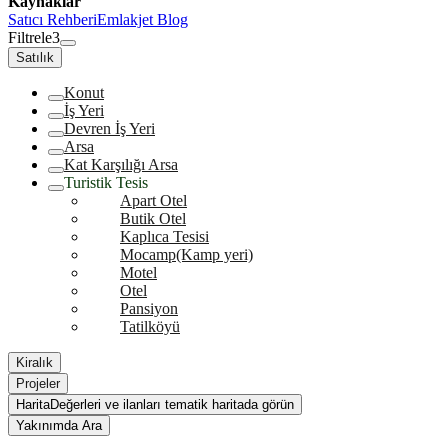
Kaynaklar
Satıcı Rehberi
Emlakjet Blog
Filtrele
3
Satılık
Konut
İş Yeri
Devren İş Yeri
Arsa
Kat Karşılığı Arsa
Turistik Tesis
Apart Otel
Butik Otel
Kaplıca Tesisi
Mocamp(Kamp yeri)
Motel
Otel
Pansiyon
Tatilköyü
Kiralık
Projeler
Harita
Değerleri ve ilanları tematik haritada görün
Yakınımda Ara