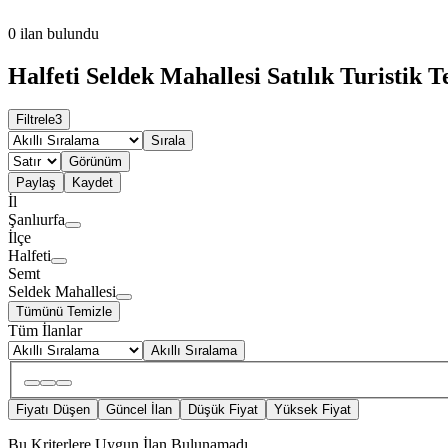
0
ilan bulundu
Halfeti Seldek Mahallesi Satılık Turistik Te
Filtrele
3
Sırala
Görünüm
Paylaş
Kaydet
İl
Şanlıurfa
İlçe
Halfeti
Semt
Seldek Mahallesi
Tümünü Temizle
Tüm İlanlar
Akıllı Sıralama
Fiyatı Düşen
Güncel İlan
Düşük Fiyat
Yüksek Fiyat
Bu Kriterlere Uygun İlan Bulunamadı