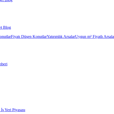
et Blog
onutlar
Fiyatı Düşen Konutlar
Yatırımlık Arsalar
Uygun m² Fiyatlı Arsala
hberi
k İş Yeri Piyasası