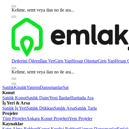
Kelime, semt veya ilan no ile ara...
Değerini Öğren
İlan Ver
Giriş Yap
Hesap Oluştur
Giriş Yap
Hesap O
Kelime, semt veya ilan no ile ara...
Satılık
Kiralık
Yatırım
Danışmanlar
Sat
Konut
Satılık Konut
Satılık Daire
Yeni İlanlar
Haritada Ara
İş Yeri & Arsa
Satılık İş Yeri
Satılık Dükkan
Satılık Arsa
Satılık Tarla
Projeler
Tüm Projeler
Ankara Konut Projeleri
Yeni Projeler
Kaynaklar
Satın Alma Rehberi
Konut Kredisi Rehberi
Uzman Danışmanlar
Emlakj