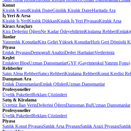
Konut
Kiralık Konut
Kiralık Daire
Günlük Kiralık Daire
Haritada Ara
İş Yeri & Arsa
Kiralık İş Yeri
Kiralık Dükkan
Kiralık İş Yeri Piyasası
Kiralık Arsa
Kiracı Araçları
Kira Değerini Öğren
Ne Kadar Ödeyebilirim
Kiralama Rehberi
Emlakj
İlanlar
Yatırımlık Konutlar
Kira Geliri Yüksek Konutlar
Hızlı Geri Dönüşlü K
Piyasa
Emlak Piyasası
Demografi Analizi
Değer Haritaları
Verilerimiz
Keşfet
Emlakjet Blog
Uzman Danışmanlar
GYF (Gayrimenkul Yatırım Fonu)
Rehberler
Satın Alma Rehberi
Satıcı Rehberi
Kiralama Rehberi
Konut Kredisi Re
Danışman Ara
Emlak Danışmanları
Emlak Ofisleri
Uzman Danışmanlar
Profesyoneller
Üyelik Paketleri
Reklam Çözümleri
Satış & Kiralama
Ücretsiz İlan Verin
Değerini Öğren
Danışman Bul
Uzman Danışmanlar
Profesyoneller
Üyelik Paketleri
Reklam Çözümleri
Piyasa
Satılık Konut Piyasası
Satılık Arsa Piyasası
Satılık Arazi Piyasası
Satılı