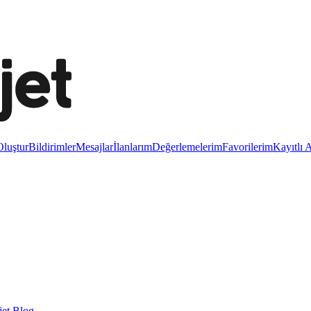
luştur
Bildirimler
Mesajlar
İlanlarım
Değerlemelerim
Favorilerim
Kayıtlı 
et Blog