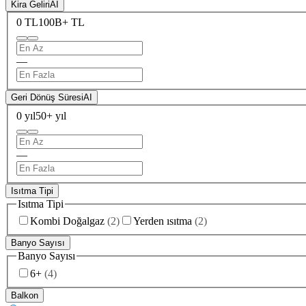
Kira Geliri
AI
0 TL
100B+ TL
—
Geri Dönüş Süresi
AI
0 yıl
50+ yıl
—
Isıtma Tipi
Isıtma Tipi
Kombi Doğalgaz
(
2
)
Yerden ısıtma
(
2
)
Banyo Sayısı
Banyo Sayısı
6+
(
4
)
Balkon