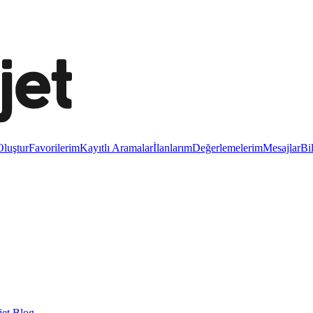
luştur
Favorilerim
Kayıtlı Aramalar
İlanlarım
Değerlemelerim
Mesajlar
Bi
et Blog