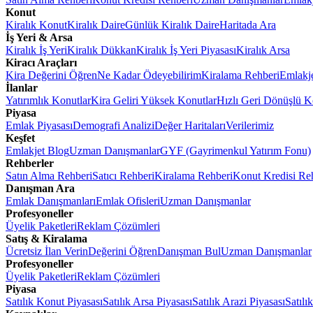
Konut
Kiralık Konut
Kiralık Daire
Günlük Kiralık Daire
Haritada Ara
İş Yeri & Arsa
Kiralık İş Yeri
Kiralık Dükkan
Kiralık İş Yeri Piyasası
Kiralık Arsa
Kiracı Araçları
Kira Değerini Öğren
Ne Kadar Ödeyebilirim
Kiralama Rehberi
Emlakj
İlanlar
Yatırımlık Konutlar
Kira Geliri Yüksek Konutlar
Hızlı Geri Dönüşlü K
Piyasa
Emlak Piyasası
Demografi Analizi
Değer Haritaları
Verilerimiz
Keşfet
Emlakjet Blog
Uzman Danışmanlar
GYF (Gayrimenkul Yatırım Fonu)
Rehberler
Satın Alma Rehberi
Satıcı Rehberi
Kiralama Rehberi
Konut Kredisi Re
Danışman Ara
Emlak Danışmanları
Emlak Ofisleri
Uzman Danışmanlar
Profesyoneller
Üyelik Paketleri
Reklam Çözümleri
Satış & Kiralama
Ücretsiz İlan Verin
Değerini Öğren
Danışman Bul
Uzman Danışmanlar
Profesyoneller
Üyelik Paketleri
Reklam Çözümleri
Piyasa
Satılık Konut Piyasası
Satılık Arsa Piyasası
Satılık Arazi Piyasası
Satılı