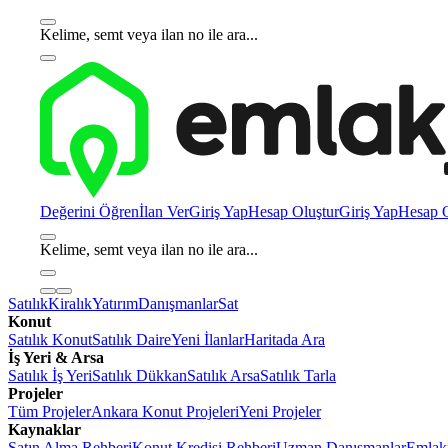
Kelime, semt veya ilan no ile ara...
Değerini Öğren
İlan Ver
Giriş Yap
Hesap Oluştur
Giriş Yap
Hesap O
Kelime, semt veya ilan no ile ara...
Satılık
Kiralık
Yatırım
Danışmanlar
Sat
Konut
Satılık Konut
Satılık Daire
Yeni İlanlar
Haritada Ara
İş Yeri & Arsa
Satılık İş Yeri
Satılık Dükkan
Satılık Arsa
Satılık Tarla
Projeler
Tüm Projeler
Ankara Konut Projeleri
Yeni Projeler
Kaynaklar
Satın Alma Rehberi
Konut Kredisi Rehberi
Uzman Danışmanlar
Emlakj