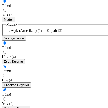
Tümü
Yok
(
3
)
Mutfak
Mutfak
Açık (Amerikan)
(
1
)
Kapalı
(
3
)
Site İçerisinde
Tümü
Hayır
(
4
)
Eşya Durumu
Tümü
Boş
(
4
)
Endeksa Değeri
AI
Tümü
Yok
(
4
)