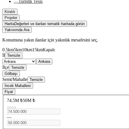
Turistik Tesis
Kiralık
Projeler
Harita
Değerleri ve ilanları tematik haritada görün
Yakınımda Ara
Konumuna yakın ilanlar için yakınlık mesafesini seç.
0.5km
5km
10km
15km
Kapalı
İl
Temizle
Ankara
İlçe
Temizle
Gölbaşı
Semt/Mahalle
Temizle
İncek Mahallesi
Fiyat
74.5M ₺
50M ₺
—