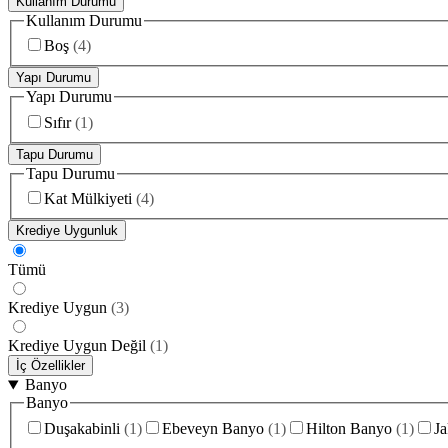
Kullanım Durumu
Kullanım Durumu
Boş
(
4
)
Yapı Durumu
Yapı Durumu
Sıfır
(
1
)
Tapu Durumu
Tapu Durumu
Kat Mülkiyeti
(
4
)
Krediye Uygunluk
Tümü
Krediye Uygun
(
3
)
Krediye Uygun Değil
(
1
)
İç Özellikler
Banyo
Banyo
Duşakabinli
(
1
)
Ebeveyn Banyo
(
1
)
Hilton Banyo
(
1
)
Ja