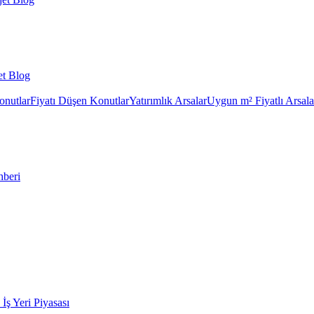
et Blog
onutlar
Fiyatı Düşen Konutlar
Yatırımlık Arsalar
Uygun m² Fiyatlı Arsala
hberi
k İş Yeri Piyasası