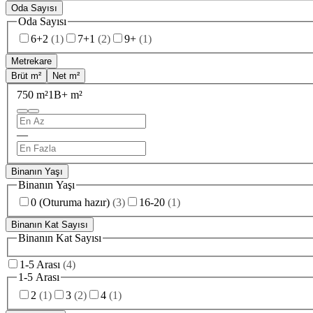
Oda Sayısı
Oda Sayısı
6+2
(
1
)
7+1
(
2
)
9+
(
1
)
Metrekare
Brüt m²
Net m²
750 m²
1B+ m²
—
Binanın Yaşı
Binanın Yaşı
0 (Oturuma hazır)
(
3
)
16-20
(
1
)
Binanın Kat Sayısı
Binanın Kat Sayısı
1-5 Arası
(
4
)
1-5 Arası
2
(
1
)
3
(
2
)
4
(
1
)