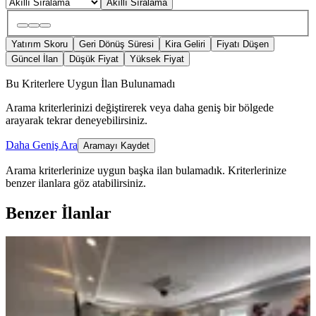
Akıllı Sıralama
Yatırım Skoru
Geri Dönüş Süresi
Kira Geliri
Fiyatı Düşen
Güncel İlan
Düşük Fiyat
Yüksek Fiyat
Bu Kriterlere Uygun İlan Bulunamadı
Arama kriterlerinizi değiştirerek veya daha geniş bir bölgede
arayarak tekrar deneyebilirsiniz.
Daha Geniş Ara
Aramayı Kaydet
Arama kriterlerinize uygun başka ilan bulamadık.
Kriterlerinize
benzer ilanlara göz atabilirsiniz.
Benzer İlanlar
MANZARALI
Bağlumda 1710 M² Arsaya Sahip
Villa Konut Ve , Araç Takasına
Keçiören, Karşıyaka Mahallesi