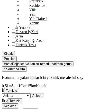
Prefabrik
Residence
Villa
Yalı
Yalı Dairesi
Yazlık
İş Yeri
(7)
Devren İş Yeri
Arsa
Kat Karşılığı Arsa
Turistik Tesis
Kiralık
Projeler
Harita
Değerleri ve ilanları tematik haritada görün
Yakınımda Ara
Konumuna yakın ilanlar için yakınlık mesafesini seç.
0.5km
5km
10km
15km
Kapalı
İl
Temizle
Ankara
İlçe
Temizle
Keçiören