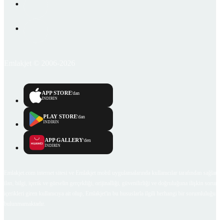
Emlakjet © 2006-2026
APP STORE
'dan
İNDİRİN
PLAY STORE
'dan
İNDİRİN
APP GALLERY
'den
İNDİRİN
Emlakjet.com internet sitesi ve Emlakjet mobil uygulamalarında kullanıcılar tarafından sağlana
ilan, bilgi, içerik ve görselin gerçekliği, orijinalliği, güvenilirliği ve doğruluğuna ilişkin soru
içerikleri giren kullanıcıya ait olup, Emlakjet'in bu hususlarla ilgili herhangi bir sorumluluğu
bulunmamaktadır.