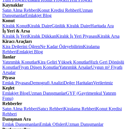
Kaynaklar
Satın Alma Rehberi
Konut Kredisi Rehberi
Uzman
Danışmanlar
Emlakjet Blog
Konut
Kiralık Konut
Kiralık Daire
Günlük Kiralık Daire
Haritada Ara
İş Yeri & Arsa
Kiralık İş Yeri
Kiralık Dükkan
Kiralık İş Yeri Piyasası
Kiralık Arsa
Kiracı Araçları
Kira Değerini Öğren
Ne Kadar Ödeyebilirim
Kiralama
Rehberi
Emlakjet Blog
İlanlar
Yatırımlık Konutlar
Kira Geliri Yüksek Konutlar
Hızlı Geri Dönüşlü
Konutlar
Fiyatı Düşen Konutlar
Yatırımlık Arsalar
Uygun m² Fiyatlı
Arsalar
Piyasa
Emlak Piyasası
Demografi Analizi
Değer Haritaları
Verilerimiz
Keşfet
Emlakjet Blog
Uzman Danışmanlar
GYF (Gayrimenkul Yatırım
Fonu)
Rehberler
Satın Alma Rehberi
Satıcı Rehberi
Kiralama Rehberi
Konut Kredisi
Rehberi
Danışman Ara
Emlak Danışmanları
Emlak Ofisleri
Uzman Danışmanlar