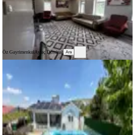
3+1
·
385 m²
·
31.07.2026
15.500.000 ₺
Öz Gayrimenkul
Aytaç Demirağ
Ara
Öz Gayrimenkul
Aytaç Demirağ
Ara
SİTE İÇİ
Çok Acil'den Çalseki Mh.güvenlikli
Havuzlu Site İçerisi 2+0!
Keçiören, Çalseki Mahallesi
2+0
·
75 m²
·
19.07.2026
4.199.000 ₺