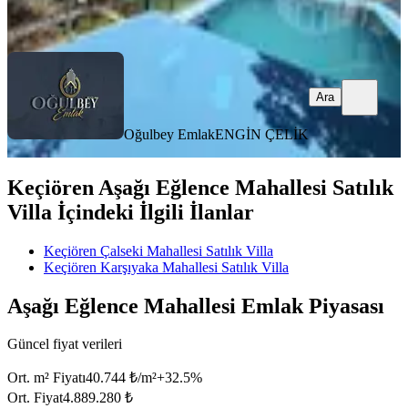
Ara
Ara
Oğulbey Emlak
ENGİN ÇELİK
Keçiören Aşağı Eğlence Mahallesi Satılık
Villa İçindeki İlgili İlanlar
Keçiören Çalseki Mahallesi Satılık Villa
Keçiören Karşıyaka Mahallesi Satılık Villa
Aşağı Eğlence Mahallesi Emlak Piyasası
Güncel fiyat verileri
Ort. m² Fiyatı
40.744 ₺/m²
+
32.5
%
Ort. Fiyat
4.889.280 ₺