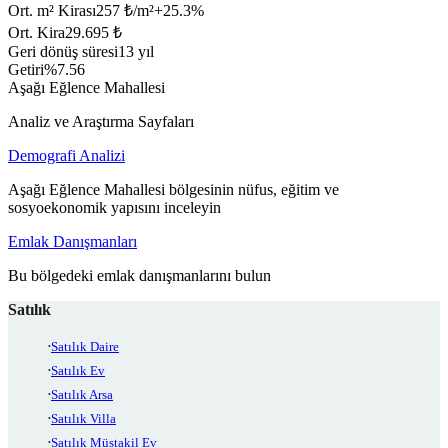
Ort. m² Kirası
257 ₺/m²
+
25.3
%
Ort. Kira
29.695 ₺
Geri dönüş süresi
13 yıl
Getiri
%7.56
Aşağı Eğlence Mahallesi
Analiz ve Araştırma Sayfaları
Demografi Analizi
Aşağı Eğlence Mahallesi bölgesinin nüfus, eğitim ve
sosyoekonomik yapısını inceleyin
Emlak Danışmanları
Bu bölgedeki emlak danışmanlarını bulun
Satılık
Satılık Daire
Satılık Ev
Satılık Arsa
Satılık Villa
Satılık Müstakil Ev