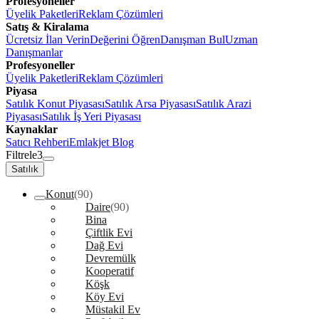
Profesyoneller
Üyelik Paketleri
Reklam Çözümleri
Satış & Kiralama
Ücretsiz İlan Verin
Değerini Öğren
Danışman Bul
Uzman
Danışmanlar
Profesyoneller
Üyelik Paketleri
Reklam Çözümleri
Piyasa
Satılık Konut Piyasası
Satılık Arsa Piyasası
Satılık Arazi
Piyasası
Satılık İş Yeri Piyasası
Kaynaklar
Satıcı Rehberi
Emlakjet Blog
Filtrele
3
Satılık
Konut
(90)
Daire
(90)
Bina
Çiftlik Evi
Dağ Evi
Devremülk
Kooperatif
Köşk
Köy Evi
Müstakil Ev