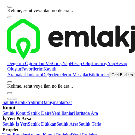
Kelime, semt veya ilan no ile ara...
Değerini Öğren
İlan Ver
Giriş Yap
Hesap Oluştur
Giriş Yap
Hesap
Oluştur
Favorilerim
Kayıtlı
Aramalar
İlanlarım
Değerlemelerim
Mesajlar
Bildirimler
Geri Bildirim
Kelime, semt veya ilan no ile ara...
Satılık
Kiralık
Yatırım
Danışmanlar
Sat
Konut
Satılık Konut
Satılık Daire
Yeni İlanlar
Haritada Ara
İş Yeri & Arsa
Satılık İş Yeri
Satılık Dükkan
Satılık Arsa
Satılık Tarla
Projeler
Tüm Projeler
Ankara Konut Projeleri
Yeni Projeler