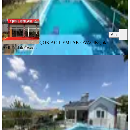
ÇOK ACİL EMLAK OVACIK
Çok Acil Emlak Ovacık
Ara
Ara
ÇOK ACİL EMLAK OVACIK
Çok
Acil Emlak Ovacık
MANZARALI
%
3
Oğulbey'den 24 Saat Güvenlikli
Müstakil Havuzlu Site İçind 500m²
Keçiören, Çalseki Mahallesi
2+0
·
75 m²
·
09.06.2026
4.200.000 ₺
4.350.000 ₺
Oğulbey Emlak
ENGİN ÇELİK