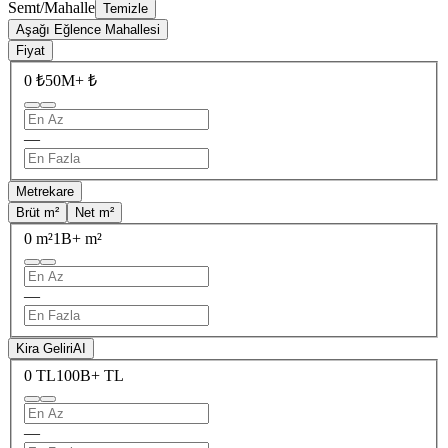
Semt/Mahalle
Temizle
Aşağı Eğlence Mahallesi
Fiyat
0 ₺
50M+ ₺
—
Metrekare
Brüt m²
Net m²
0 m²
1B+ m²
—
Kira Geliri
AI
0 TL
100B+ TL
—