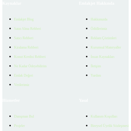
Kaynaklar
Emlakjet Hakkında
Emlakjet Blog
Hakkımızda
Satın Alma Rehberi
Ödüllerimiz
Satıcı Rehberi
Reklam Çözümleri
Kiralama Rehberi
Kurumsal Materyaller
Konut Kredisi Rehberi
İnsan Kaynakları
Ne Kadar Ödeyebilirim
İletişim
Emlak Değeri
Yardım
Verilerimiz
Hizmetler
Yasal
Danışman Bul
Kullanım Koşulları
Projeler
Bireysel Üyelik Sözleşmesi