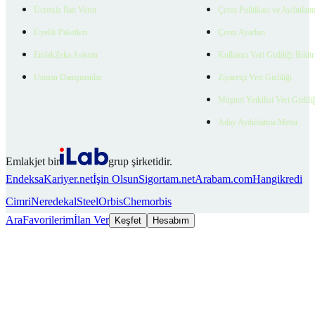
Ücretsiz İlan Verin
Çerez Politikası ve Aydınlat
Üyelik Paketleri
Çerez Ayarları
EmlakZeka Asistan
Kullanıcı Veri Gizliliği Bildi
Uzman Danışmanlar
Ziyaretçi Veri Gizliliği
Müşteri Yetkilisi Veri Gizlili
Aday Aydınlatma Metni
Emlakjet bir
grup şirketidir.
Endeksa
Kariyer.net
İşin Olsun
Sigortam.net
Arabam.com
Hangikredi
Cimri
Neredekal
SteelOrbis
Chemorbis
Ara
Favorilerim
İlan Ver
Keşfet
Hesabım