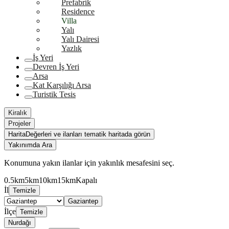
Prefabrik
Residence
Villa
Yalı
Yalı Dairesi
Yazlık
İş Yeri
Devren İş Yeri
Arsa
Kat Karşılığı Arsa
Turistik Tesis
Kiralık
Projeler
Harita
Değerleri ve ilanları tematik haritada görün
Yakınımda Ara
Konumuna yakın ilanlar için yakınlık mesafesini seç.
0.5km
5km
10km
15km
Kapalı
İl
Temizle
Gaziantep
İlçe
Temizle
Nurdağı