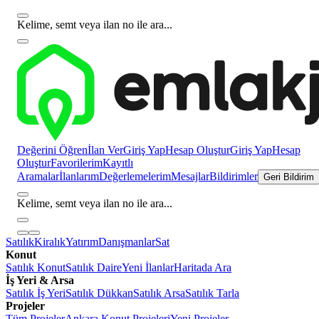
Kelime, semt veya ilan no ile ara...
Değerini Öğren
İlan Ver
Giriş Yap
Hesap Oluştur
Giriş Yap
Hesap
Oluştur
Favorilerim
Kayıtlı
Aramalar
İlanlarım
Değerlemelerim
Mesajlar
Bildirimler
Geri Bildirim
Kelime, semt veya ilan no ile ara...
Satılık
Kiralık
Yatırım
Danışmanlar
Sat
Konut
Satılık Konut
Satılık Daire
Yeni İlanlar
Haritada Ara
İş Yeri & Arsa
Satılık İş Yeri
Satılık Dükkan
Satılık Arsa
Satılık Tarla
Projeler
Tüm Projeler
Ankara Konut Projeleri
Yeni Projeler