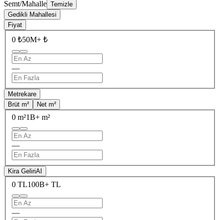
Semt/Mahalle
Temizle
Gedikli Mahallesi
Fiyat
0 ₺
50M+ ₺
—
Metrekare
Brüt m²
Net m²
0 m²
1B+ m²
—
Kira Geliri
AI
0 TL
100B+ TL
—