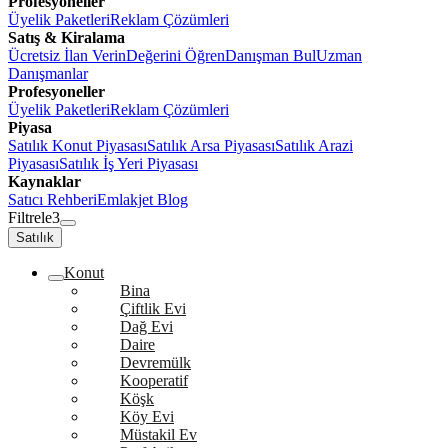
Profesyoneller
Üyelik Paketleri
Reklam Çözümleri
Satış & Kiralama
Ücretsiz İlan Verin
Değerini Öğren
Danışman Bul
Uzman
Danışmanlar
Profesyoneller
Üyelik Paketleri
Reklam Çözümleri
Piyasa
Satılık Konut Piyasası
Satılık Arsa Piyasası
Satılık Arazi
Piyasası
Satılık İş Yeri Piyasası
Kaynaklar
Satıcı Rehberi
Emlakjet Blog
Filtrele
3
Satılık
Konut
Bina
Çiftlik Evi
Dağ Evi
Daire
Devremülk
Kooperatif
Köşk
Köy Evi
Müstakil Ev