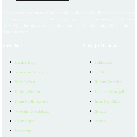
Emlakjet.com internet sitesi ve Emlakjet mobil uygulamalarında kullanıcılar tarafından sağlana
ilan, bilgi, içerik ve görselin gerçekliği, orijinalliği, güvenilirliği ve doğruluğuna ilişkin soru
içerikleri giren kullanıcıya ait olup, Emlakjet'in bu hususlarla ilgili herhangi bir sorumluluğu
bulunmamaktadır.
Kaynaklar
Emlakjet Hakkında
Emlakjet Blog
Hakkımızda
Satın Alma Rehberi
Ödüllerimiz
Satıcı Rehberi
Reklam Çözümleri
Kiralama Rehberi
Kurumsal Materyaller
Konut Kredisi Rehberi
İnsan Kaynakları
Ne Kadar Ödeyebilirim
İletişim
Emlak Değeri
Yardım
Verilerimiz