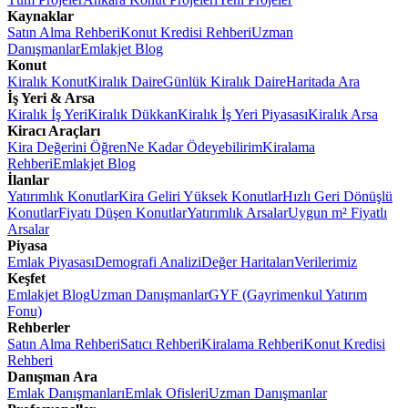
Kaynaklar
Satın Alma Rehberi
Konut Kredisi Rehberi
Uzman
Danışmanlar
Emlakjet Blog
Konut
Kiralık Konut
Kiralık Daire
Günlük Kiralık Daire
Haritada Ara
İş Yeri & Arsa
Kiralık İş Yeri
Kiralık Dükkan
Kiralık İş Yeri Piyasası
Kiralık Arsa
Kiracı Araçları
Kira Değerini Öğren
Ne Kadar Ödeyebilirim
Kiralama
Rehberi
Emlakjet Blog
İlanlar
Yatırımlık Konutlar
Kira Geliri Yüksek Konutlar
Hızlı Geri Dönüşlü
Konutlar
Fiyatı Düşen Konutlar
Yatırımlık Arsalar
Uygun m² Fiyatlı
Arsalar
Piyasa
Emlak Piyasası
Demografi Analizi
Değer Haritaları
Verilerimiz
Keşfet
Emlakjet Blog
Uzman Danışmanlar
GYF (Gayrimenkul Yatırım
Fonu)
Rehberler
Satın Alma Rehberi
Satıcı Rehberi
Kiralama Rehberi
Konut Kredisi
Rehberi
Danışman Ara
Emlak Danışmanları
Emlak Ofisleri
Uzman Danışmanlar