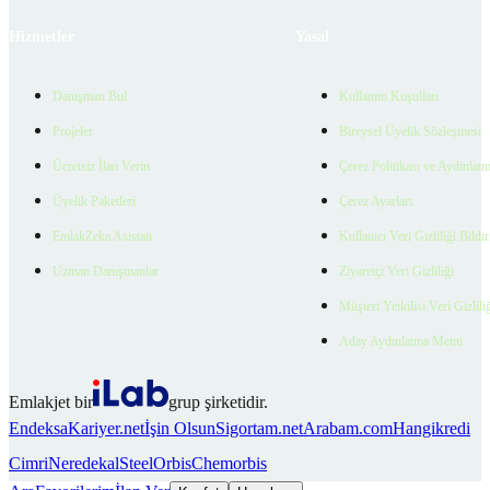
Hizmetler
Yasal
Danışman Bul
Kullanım Koşulları
Projeler
Bireysel Üyelik Sözleşmesi
Ücretsiz İlan Verin
Çerez Politikası ve Aydınlat
Üyelik Paketleri
Çerez Ayarları
EmlakZeka Asistan
Kullanıcı Veri Gizliliği Bildi
Uzman Danışmanlar
Ziyaretçi Veri Gizliliği
Müşteri Yetkilisi Veri Gizlili
Aday Aydınlatma Metni
Emlakjet bir
grup şirketidir.
Endeksa
Kariyer.net
İşin Olsun
Sigortam.net
Arabam.com
Hangikredi
Cimri
Neredekal
SteelOrbis
Chemorbis