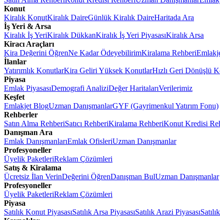
Konut
Kiralık Konut
Kiralık Daire
Günlük Kiralık Daire
Haritada Ara
İş Yeri & Arsa
Kiralık İş Yeri
Kiralık Dükkan
Kiralık İş Yeri Piyasası
Kiralık Arsa
Kiracı Araçları
Kira Değerini Öğren
Ne Kadar Ödeyebilirim
Kiralama Rehberi
Emlakj
İlanlar
Yatırımlık Konutlar
Kira Geliri Yüksek Konutlar
Hızlı Geri Dönüşlü K
Piyasa
Emlak Piyasası
Demografi Analizi
Değer Haritaları
Verilerimiz
Keşfet
Emlakjet Blog
Uzman Danışmanlar
GYF (Gayrimenkul Yatırım Fonu)
Rehberler
Satın Alma Rehberi
Satıcı Rehberi
Kiralama Rehberi
Konut Kredisi Re
Danışman Ara
Emlak Danışmanları
Emlak Ofisleri
Uzman Danışmanlar
Profesyoneller
Üyelik Paketleri
Reklam Çözümleri
Satış & Kiralama
Ücretsiz İlan Verin
Değerini Öğren
Danışman Bul
Uzman Danışmanlar
Profesyoneller
Üyelik Paketleri
Reklam Çözümleri
Piyasa
Satılık Konut Piyasası
Satılık Arsa Piyasası
Satılık Arazi Piyasası
Satılı