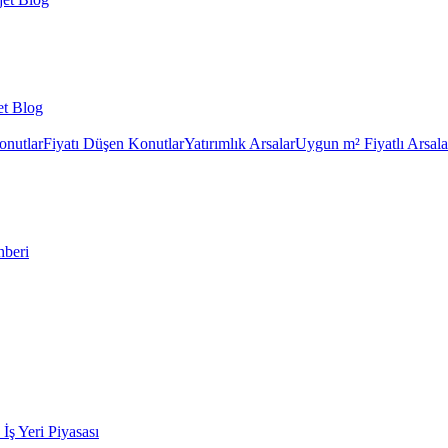
et Blog
onutlar
Fiyatı Düşen Konutlar
Yatırımlık Arsalar
Uygun m² Fiyatlı Arsala
hberi
k İş Yeri Piyasası