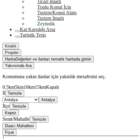
Ticari İmarlı
Toplu Konut İçin
Turizm/Konut Alanı
Turizm İmarlı
Zeytinlik
Kat Karşılığı Arsa
Turistik Tesis
Kiralık
Projeler
Harita
Değerleri ve ilanları tematik haritada görün
Yakınımda Ara
Konumuna yakın ilanlar için yakınlık mesafesini seç.
0.5km
5km
10km
15km
Kapalı
İl
Temizle
Antalya
İlçe
Temizle
Kepez
Semt/Mahalle
Temizle
Duacı Mahallesi
Fiyat