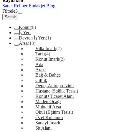
Kaynaklar
Satıcı Rehberi
Emlakjet Blog
Filtrele
3
Satılık
Konut
(8)
İş Yeri
Devren İş Yeri
(1)
Arsa
(13)
Villa İmarlı
(7)
Tarla
(4)
Konut İmarlı
(2)
Ada
Arazi
Bağ & Bahçe
Çiftlik
Depo, Antrepo İzinli
Hastane (Sağlık Tesisi)
Konut+Ticaret Alanı
Maden Ocağı
Muhtelif Arsa
Okul (Eğitim Tesisi)
Özel Kullanım
Sanayi İmarlı
Sit Alanı