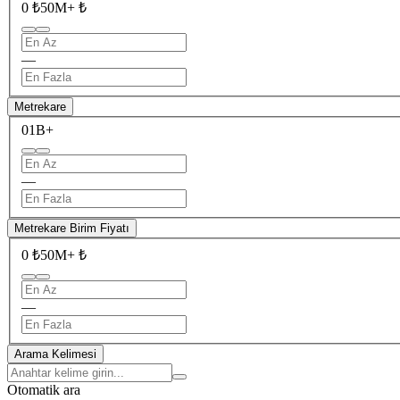
0 ₺
50M+ ₺
—
Metrekare
0
1B+
—
Metrekare Birim Fiyatı
0 ₺
50M+ ₺
—
Arama Kelimesi
Otomatik ara