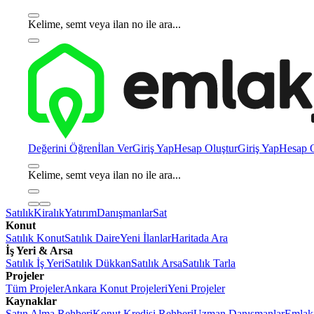
Kelime, semt veya ilan no ile ara...
Değerini Öğren
İlan Ver
Giriş Yap
Hesap Oluştur
Giriş Yap
Hesap O
Kelime, semt veya ilan no ile ara...
Satılık
Kiralık
Yatırım
Danışmanlar
Sat
Konut
Satılık Konut
Satılık Daire
Yeni İlanlar
Haritada Ara
İş Yeri & Arsa
Satılık İş Yeri
Satılık Dükkan
Satılık Arsa
Satılık Tarla
Projeler
Tüm Projeler
Ankara Konut Projeleri
Yeni Projeler
Kaynaklar
Satın Alma Rehberi
Konut Kredisi Rehberi
Uzman Danışmanlar
Emlakj