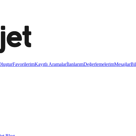
luştur
Favorilerim
Kayıtlı Aramalar
İlanlarım
Değerlemelerim
Mesajlar
Bi
et Blog