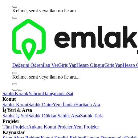
Kelime, semt veya ilan no ile ara...
Değerini Öğren
İlan Ver
Giriş Yap
Hesap Oluştur
Giriş Yap
Hesap O
Kelime, semt veya ilan no ile ara...
Satılık
Kiralık
Yatırım
Danışmanlar
Sat
Konut
Satılık Konut
Satılık Daire
Yeni İlanlar
Haritada Ara
İş Yeri & Arsa
Satılık İş Yeri
Satılık Dükkan
Satılık Arsa
Satılık Tarla
Projeler
Tüm Projeler
Ankara Konut Projeleri
Yeni Projeler
Kaynaklar
Satın Alma Rehberi
Konut Kredisi Rehberi
Uzman Danışmanlar
Emlakj