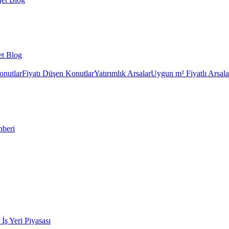
et Blog
onutlar
Fiyatı Düşen Konutlar
Yatırımlık Arsalar
Uygun m² Fiyatlı Arsala
hberi
k İş Yeri Piyasası