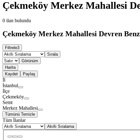
Çekmeköy Merkez Mahallesi De
0
ilan bulundu
Çekmeköy Merkez Mahallesi Devren Benzin
Filtrele
3
Sırala
Görünüm
Harita
Kaydet
Paylaş
İl
İstanbul
İlçe
Çekmeköy
Semt
Merkez Mahallesi
Tümünü Temizle
Tüm İlanlar
Akıllı Sıralama