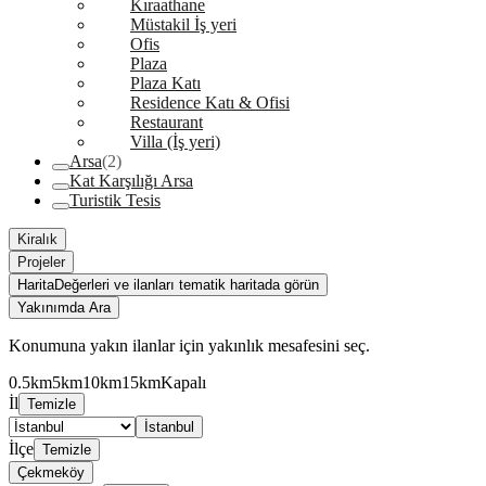
Kıraathane
Müstakil İş yeri
Ofis
Plaza
Plaza Katı
Residence Katı & Ofisi
Restaurant
Villa (İş yeri)
Arsa
(2)
Kat Karşılığı Arsa
Turistik Tesis
Kiralık
Projeler
Harita
Değerleri ve ilanları tematik haritada görün
Yakınımda Ara
Konumuna yakın ilanlar için yakınlık mesafesini seç.
0.5km
5km
10km
15km
Kapalı
İl
Temizle
İstanbul
İlçe
Temizle
Çekmeköy