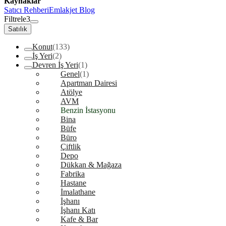
Kaynaklar
Satıcı Rehberi
Emlakjet Blog
Filtrele
3
Satılık
Konut
(133)
İş Yeri
(2)
Devren İş Yeri
(1)
Genel
(1)
Apartman Dairesi
Atölye
AVM
Benzin İstasyonu
Bina
Büfe
Büro
Çiftlik
Depo
Dükkan & Mağaza
Fabrika
Hastane
İmalathane
İşhanı
İşhanı Katı
Kafe & Bar