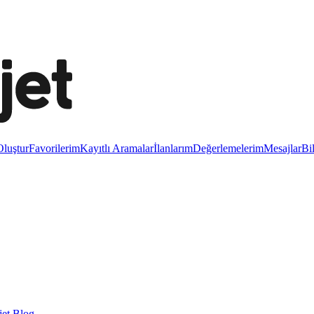
luştur
Favorilerim
Kayıtlı Aramalar
İlanlarım
Değerlemelerim
Mesajlar
Bi
et Blog