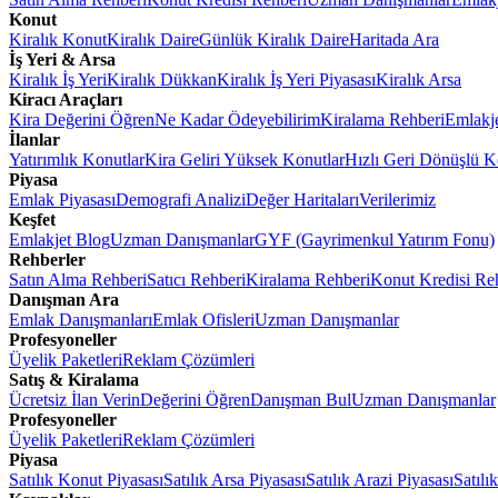
Konut
Kiralık Konut
Kiralık Daire
Günlük Kiralık Daire
Haritada Ara
İş Yeri & Arsa
Kiralık İş Yeri
Kiralık Dükkan
Kiralık İş Yeri Piyasası
Kiralık Arsa
Kiracı Araçları
Kira Değerini Öğren
Ne Kadar Ödeyebilirim
Kiralama Rehberi
Emlakj
İlanlar
Yatırımlık Konutlar
Kira Geliri Yüksek Konutlar
Hızlı Geri Dönüşlü K
Piyasa
Emlak Piyasası
Demografi Analizi
Değer Haritaları
Verilerimiz
Keşfet
Emlakjet Blog
Uzman Danışmanlar
GYF (Gayrimenkul Yatırım Fonu)
Rehberler
Satın Alma Rehberi
Satıcı Rehberi
Kiralama Rehberi
Konut Kredisi Re
Danışman Ara
Emlak Danışmanları
Emlak Ofisleri
Uzman Danışmanlar
Profesyoneller
Üyelik Paketleri
Reklam Çözümleri
Satış & Kiralama
Ücretsiz İlan Verin
Değerini Öğren
Danışman Bul
Uzman Danışmanlar
Profesyoneller
Üyelik Paketleri
Reklam Çözümleri
Piyasa
Satılık Konut Piyasası
Satılık Arsa Piyasası
Satılık Arazi Piyasası
Satılı