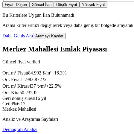
Fiyatı Düşen
Güncel İlan
Düşük Fiyat
Yüksek Fiyat
Bu Kriterlere Uygun İlan Bulunamadı
Arama kriterlerinizi değiştirerek veya daha geniş bir bölgede arayarak 
Daha Geniş Ara
Aramayı Kaydet
Merkez Mahallesi Emlak Piyasası
Güncel fiyat verileri
Ort. m² Fiyatı
84.992 ₺/m²
+
16.3
%
Ort. Fiyat
11.983.872 ₺
Ort. m² Kirası
437 ₺/m²
+
22.5
%
Ort. Kira
50.235 ₺
Geri dönüş süresi
16 yıl
Getiri
%6.17
Merkez Mahallesi
Analiz ve Araştırma Sayfaları
Demografi Analizi