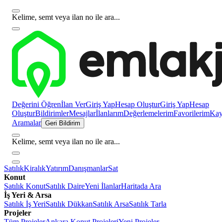
Kelime, semt veya ilan no ile ara...
Değerini Öğren
İlan Ver
Giriş Yap
Hesap Oluştur
Giriş Yap
Hesap
Oluştur
Bildirimler
Mesajlar
İlanlarım
Değerlemelerim
Favorilerim
Kayı
Aramalar
Geri Bildirim
Kelime, semt veya ilan no ile ara...
Satılık
Kiralık
Yatırım
Danışmanlar
Sat
Konut
Satılık Konut
Satılık Daire
Yeni İlanlar
Haritada Ara
İş Yeri & Arsa
Satılık İş Yeri
Satılık Dükkan
Satılık Arsa
Satılık Tarla
Projeler
Tüm Projeler
Ankara Konut Projeleri
Yeni Projeler