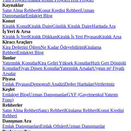
Kaynaklar
Satın Alma Rehberi
Konut Kredisi Rehberi
Uzman
Danışmanlar
Emlakjet Blog
Konut
Kiralık Konut
Kiralık Daire
Günlük Kiralık Daire
Haritada Ara
İş Yeri & Arsa
Kiralık İş Yeri
Kiralık Dükkan
Kiralık İş Yeri Piyasası
Kiralık Arsa
Kiracı Araçları
Kira Değerini Öğren
Ne Kadar Ödeyebilirim
Kiralama
Rehberi
Emlakjet Blog
İlanlar
Yatırımlık Konutlar
Kira Geliri Yüksek Konutlar
Hızlı Geri Dönüşlü
Konutlar
Fiyatı Düşen Konutlar
Yatırımlık Arsalar
Uygun m² Fiyatlı
Arsalar
Piyasa
Emlak Piyasası
Demografi Analizi
Değer Haritaları
Verilerimiz
Keşfet
Emlakjet Blog
Uzman Danışmanlar
GYF (Gayrimenkul Yatırım
Fonu)
Rehberler
Satın Alma Rehberi
Satıcı Rehberi
Kiralama Rehberi
Konut Kredisi
Rehberi
Danışman Ara
Emlak Danışmanları
Emlak Ofisleri
Uzman Danışmanlar