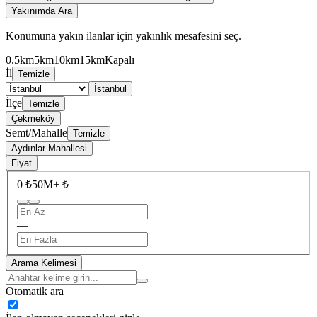
Yakınımda Ara
Konumuna yakın ilanlar için yakınlık mesafesini seç.
0.5km
5km
10km
15km
Kapalı
İl
Temizle
İstanbul
İlçe
Temizle
Çekmeköy
Semt/Mahalle
Temizle
Aydınlar Mahallesi
Fiyat
0 ₺
50M+ ₺
—
Arama Kelimesi
Otomatik ara