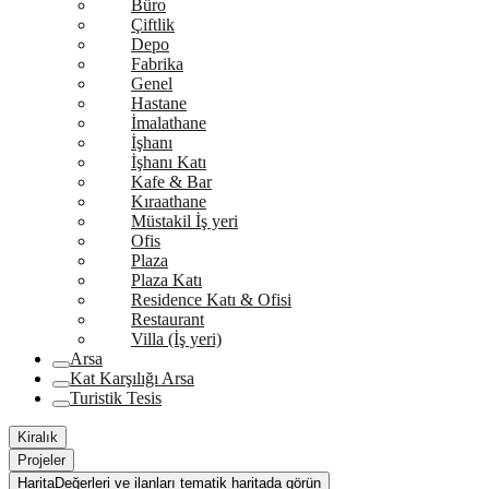
Büro
Çiftlik
Depo
Fabrika
Genel
Hastane
İmalathane
İşhanı
İşhanı Katı
Kafe & Bar
Kıraathane
Müstakil İş yeri
Ofis
Plaza
Plaza Katı
Residence Katı & Ofisi
Restaurant
Villa (İş yeri)
Arsa
Kat Karşılığı Arsa
Turistik Tesis
Kiralık
Projeler
Harita
Değerleri ve ilanları tematik haritada görün