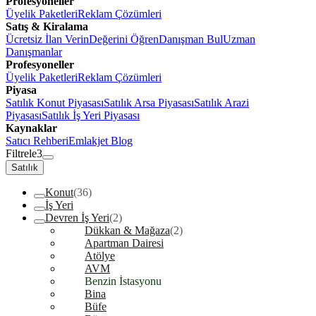
Profesyoneller
Üyelik Paketleri
Reklam Çözümleri
Satış & Kiralama
Ücretsiz İlan Verin
Değerini Öğren
Danışman Bul
Uzman
Danışmanlar
Profesyoneller
Üyelik Paketleri
Reklam Çözümleri
Piyasa
Satılık Konut Piyasası
Satılık Arsa Piyasası
Satılık Arazi
Piyasası
Satılık İş Yeri Piyasası
Kaynaklar
Satıcı Rehberi
Emlakjet Blog
Filtrele
3
Satılık
Konut
(36)
İş Yeri
Devren İş Yeri
(2)
Dükkan & Mağaza
(2)
Apartman Dairesi
Atölye
AVM
Benzin İstasyonu
Bina
Büfe