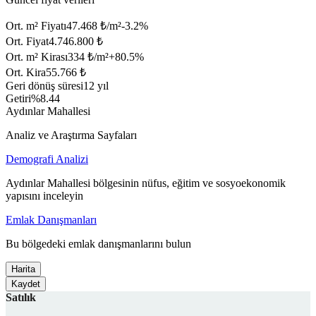
Ort. m² Fiyatı
47.468 ₺/m²
-3.2
%
Ort. Fiyat
4.746.800 ₺
Ort. m² Kirası
334 ₺/m²
+
80.5
%
Ort. Kira
55.766 ₺
Geri dönüş süresi
12 yıl
Getiri
%8.44
Aydınlar Mahallesi
Analiz ve Araştırma Sayfaları
Demografi Analizi
Aydınlar Mahallesi bölgesinin nüfus, eğitim ve sosyoekonomik
yapısını inceleyin
Emlak Danışmanları
Bu bölgedeki emlak danışmanlarını bulun
Harita
Kaydet
Satılık