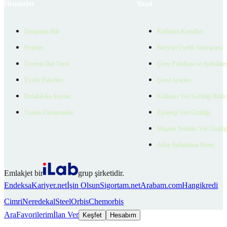
Hizmetler
Yasal
Danışman Bul
Kullanım Koşulları
Projeler
Bireysel Üyelik Sözleşmesi
Ücretsiz İlan Verin
Çerez Politikası ve Aydınlat
Üyelik Paketleri
Çerez Ayarları
EmlakZeka Asistan
Kullanıcı Veri Gizliliği Bildi
Uzman Danışmanlar
Ziyaretçi Veri Gizliliği
Müşteri Yetkilisi Veri Gizlili
Aday Aydınlatma Metni
Emlakjet bir
grup şirketidir.
Endeksa
Kariyer.net
İşin Olsun
Sigortam.net
Arabam.com
Hangikredi
Cimri
Neredekal
SteelOrbis
Chemorbis
Ara
Favorilerim
İlan Ver
Keşfet
Hesabım