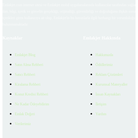
Emlakjet.com internet sitesi ve Emlakjet mobil uygulamalarında kullanıcılar tarafından sağlana
ilan, bilgi, içerik ve görselin gerçekliği, orijinalliği, güvenilirliği ve doğruluğuna ilişkin soru
içerikleri giren kullanıcıya ait olup, Emlakjet'in bu hususlarla ilgili herhangi bir sorumluluğu
bulunmamaktadır.
Kaynaklar
Emlakjet Hakkında
Emlakjet Blog
Hakkımızda
Satın Alma Rehberi
Ödüllerimiz
Satıcı Rehberi
Reklam Çözümleri
Kiralama Rehberi
Kurumsal Materyaller
Konut Kredisi Rehberi
İnsan Kaynakları
Ne Kadar Ödeyebilirim
İletişim
Emlak Değeri
Yardım
Verilerimiz