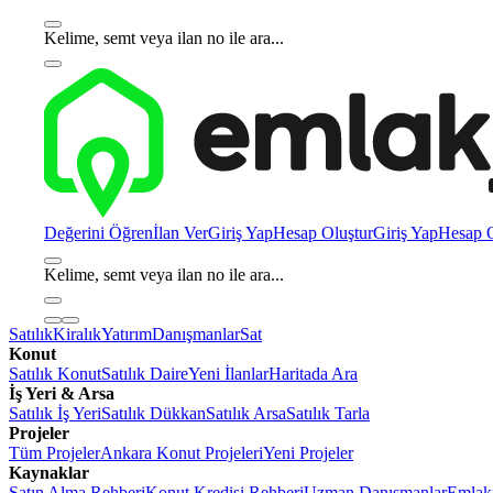
Kelime, semt veya ilan no ile ara...
Değerini Öğren
İlan Ver
Giriş Yap
Hesap Oluştur
Giriş Yap
Hesap O
Kelime, semt veya ilan no ile ara...
Satılık
Kiralık
Yatırım
Danışmanlar
Sat
Konut
Satılık Konut
Satılık Daire
Yeni İlanlar
Haritada Ara
İş Yeri & Arsa
Satılık İş Yeri
Satılık Dükkan
Satılık Arsa
Satılık Tarla
Projeler
Tüm Projeler
Ankara Konut Projeleri
Yeni Projeler
Kaynaklar
Satın Alma Rehberi
Konut Kredisi Rehberi
Uzman Danışmanlar
Emlakj