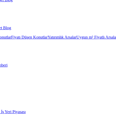
et Blog
onutlar
Fiyatı Düşen Konutlar
Yatırımlık Arsalar
Uygun m² Fiyatlı Arsala
hberi
k İş Yeri Piyasası