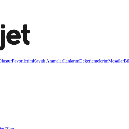
luştur
Favorilerim
Kayıtlı Aramalar
İlanlarım
Değerlemelerim
Mesajlar
Bi
et Blog