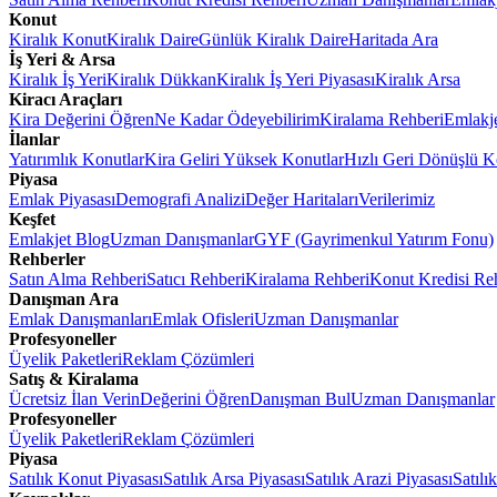
Konut
Kiralık Konut
Kiralık Daire
Günlük Kiralık Daire
Haritada Ara
İş Yeri & Arsa
Kiralık İş Yeri
Kiralık Dükkan
Kiralık İş Yeri Piyasası
Kiralık Arsa
Kiracı Araçları
Kira Değerini Öğren
Ne Kadar Ödeyebilirim
Kiralama Rehberi
Emlakj
İlanlar
Yatırımlık Konutlar
Kira Geliri Yüksek Konutlar
Hızlı Geri Dönüşlü K
Piyasa
Emlak Piyasası
Demografi Analizi
Değer Haritaları
Verilerimiz
Keşfet
Emlakjet Blog
Uzman Danışmanlar
GYF (Gayrimenkul Yatırım Fonu)
Rehberler
Satın Alma Rehberi
Satıcı Rehberi
Kiralama Rehberi
Konut Kredisi Re
Danışman Ara
Emlak Danışmanları
Emlak Ofisleri
Uzman Danışmanlar
Profesyoneller
Üyelik Paketleri
Reklam Çözümleri
Satış & Kiralama
Ücretsiz İlan Verin
Değerini Öğren
Danışman Bul
Uzman Danışmanlar
Profesyoneller
Üyelik Paketleri
Reklam Çözümleri
Piyasa
Satılık Konut Piyasası
Satılık Arsa Piyasası
Satılık Arazi Piyasası
Satılı