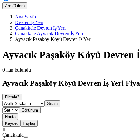
Ara (0 ilan)
Ana Sayfa
Devren İş Yeri
Çanakkale Devren İş Yeri
Çanakkale Ayvacık Devren İş Yeri
Ayvacık Paşaköy Köyü Devren İş Yeri
Ayvacık Paşaköy Köyü Devren İ
0
ilan bulundu
Ayvacık Paşaköy Köyü Devren İş Yeri Fiya
Filtrele
3
Sırala
Görünüm
Harita
Kaydet
Paylaş
İl
Çanakkale