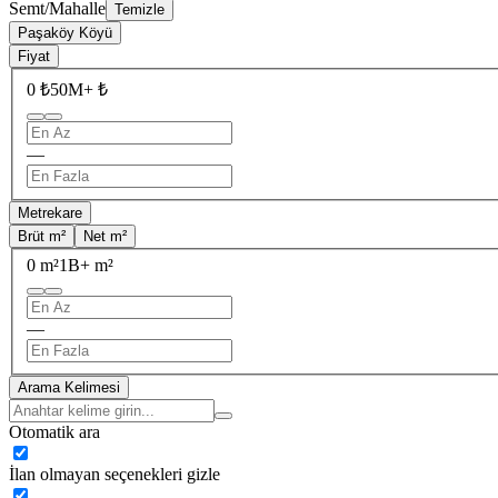
Semt/Mahalle
Temizle
Paşaköy Köyü
Fiyat
0 ₺
50M+ ₺
—
Metrekare
Brüt m²
Net m²
0 m²
1B+ m²
—
Arama Kelimesi
Otomatik ara
İlan olmayan seçenekleri gizle