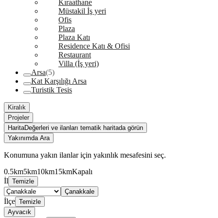
Kıraathane
Müstakil İş yeri
Ofis
Plaza
Plaza Katı
Residence Katı & Ofisi
Restaurant
Villa (İş yeri)
Arsa
(5)
Kat Karşılığı Arsa
Turistik Tesis
Kiralık
Projeler
Harita
Değerleri ve ilanları tematik haritada görün
Yakınımda Ara
Konumuna yakın ilanlar için yakınlık mesafesini seç.
0.5km
5km
10km
15km
Kapalı
İl
Temizle
Çanakkale
İlçe
Temizle
Ayvacık