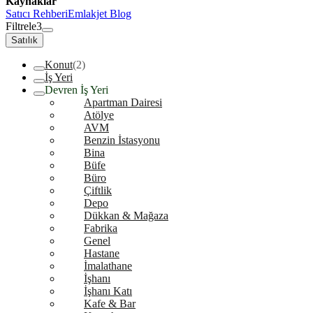
Kaynaklar
Satıcı Rehberi
Emlakjet Blog
Filtrele
3
Satılık
Konut
(2)
İş Yeri
Devren İş Yeri
Apartman Dairesi
Atölye
AVM
Benzin İstasyonu
Bina
Büfe
Büro
Çiftlik
Depo
Dükkan & Mağaza
Fabrika
Genel
Hastane
İmalathane
İşhanı
İşhanı Katı
Kafe & Bar