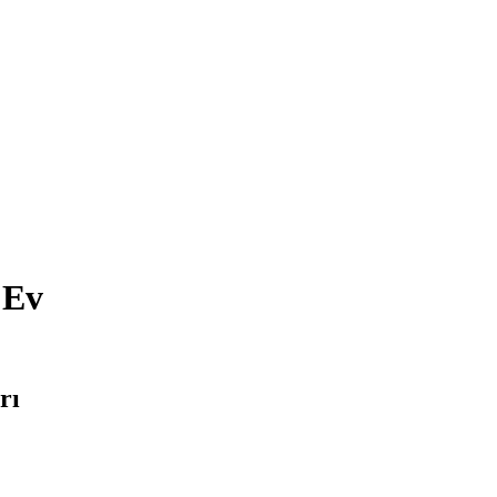
 Ev
rı