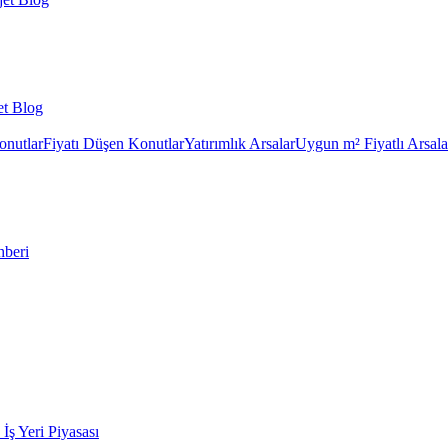
et Blog
onutlar
Fiyatı Düşen Konutlar
Yatırımlık Arsalar
Uygun m² Fiyatlı Arsala
hberi
k İş Yeri Piyasası