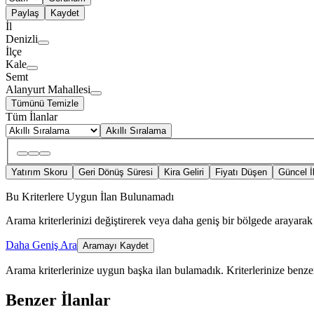
Paylaş
Kaydet
İl
Denizli
İlçe
Kale
Semt
Alanyurt Mahallesi
Tümünü Temizle
Tüm İlanlar
Akıllı Sıralama
Yatırım Skoru
Geri Dönüş Süresi
Kira Geliri
Fiyatı Düşen
Güncel İ
Bu Kriterlere Uygun İlan Bulunamadı
Arama kriterlerinizi değiştirerek veya daha geniş bir bölgede arayarak 
Daha Geniş Ara
Aramayı Kaydet
Arama kriterlerinize uygun başka ilan bulamadık.
Kriterlerinize benzer
Benzer İlanlar