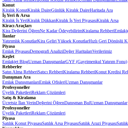
Konut
Kiralık Konut
Kiralık Daire
Günlük Kiralık Daire
Haritada Ara
İş Yeri & Arsa
Kiralık İş Yeri
Kiralık Dükkan
Kiralık İş Yeri Piyasası
Kiralık Arsa
Kiracı Araçları
Kira Değerini Öğren
Ne Kadar Ödeyebilirim
Kiralama Rehberi
Emlakj
İlanlar
Yatırımlık Konutlar
Kira Geliri Yüksek Konutlar
Hızlı Geri Dönüşlü K
Piyasa
Emlak Piyasası
Demografi Analizi
Değer Haritaları
Verilerimiz
Keşfet
Emlakjet Blog
Uzman Danışmanlar
GYF (Gayrimenkul Yatırım Fonu)
Rehberler
Satın Alma Rehberi
Satıcı Rehberi
Kiralama Rehberi
Konut Kredisi Re
Danışman Ara
Emlak Danışmanları
Emlak Ofisleri
Uzman Danışmanlar
Profesyoneller
Üyelik Paketleri
Reklam Çözümleri
Satış & Kiralama
Ücretsiz İlan Verin
Değerini Öğren
Danışman Bul
Uzman Danışmanlar
Profesyoneller
Üyelik Paketleri
Reklam Çözümleri
Piyasa
Satılık Konut Piyasası
Satılık Arsa Piyasası
Satılık Arazi Piyasası
Satılı