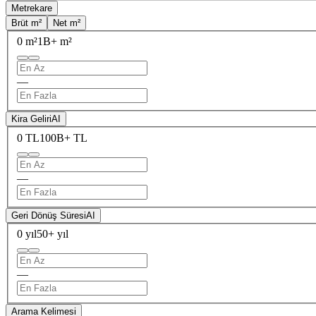
Metrekare
Brüt m²
Net m²
0 m²
1B+ m²
—
Kira Geliri
AI
0 TL
100B+ TL
—
Geri Dönüş Süresi
AI
0 yıl
50+ yıl
—
Arama Kelimesi