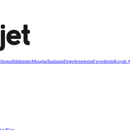
luştur
Bildirimler
Mesajlar
İlanlarım
Değerlemelerim
Favorilerim
Kayıtlı 
et Blog