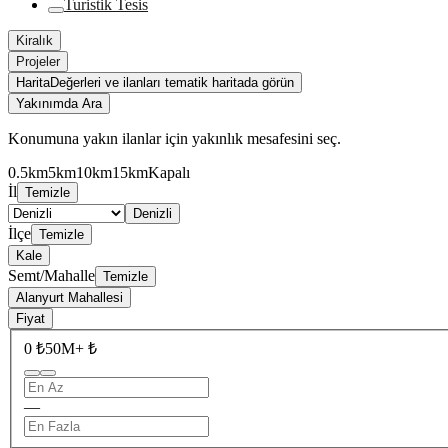
Turistik Tesis
Kiralık
Projeler
Harita
Değerleri ve ilanları tematik haritada görün
Yakınımda Ara
Konumuna yakın ilanlar için yakınlık mesafesini seç.
0.5km
5km
10km
15km
Kapalı
İl
Temizle
Denizli
İlçe
Temizle
Kale
Semt/Mahalle
Temizle
Alanyurt Mahallesi
Fiyat
0 ₺
50M+ ₺
—