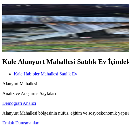
%
23
Nora'dan Kale'de 2512 M
Kale, Habipler Mahallesi
2+2
·
2514 m²
·
15.12.2025
2.550.000 ₺
3.300.000 ₺
Kale Alanyurt Mahallesi Satılık Ev İçindeki
Kale Habipler Mahallesi Satılık Ev
Alanyurt Mahallesi
Analiz ve Araştırma Sayfaları
Demografi Analizi
Alanyurt Mahallesi bölgesinin nüfus, eğitim ve sosyoekonomik yapısı
Emlak Danışmanları