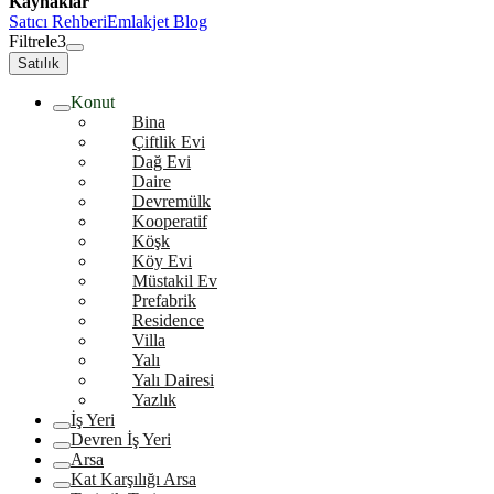
Kaynaklar
Satıcı Rehberi
Emlakjet Blog
Filtrele
3
Satılık
Konut
Bina
Çiftlik Evi
Dağ Evi
Daire
Devremülk
Kooperatif
Köşk
Köy Evi
Müstakil Ev
Prefabrik
Residence
Villa
Yalı
Yalı Dairesi
Yazlık
İş Yeri
Devren İş Yeri
Arsa
Kat Karşılığı Arsa