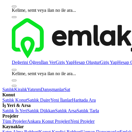
Kelime, semt veya ilan no ile ara...
Değerini Öğren
İlan Ver
Giriş Yap
Hesap Oluştur
Giriş Yap
Hesap O
Kelime, semt veya ilan no ile ara...
Satılık
Kiralık
Yatırım
Danışmanlar
Sat
Konut
Satılık Konut
Satılık Daire
Yeni İlanlar
Haritada Ara
İş Yeri & Arsa
Satılık İş Yeri
Satılık Dükkan
Satılık Arsa
Satılık Tarla
Projeler
Tüm Projeler
Ankara Konut Projeleri
Yeni Projeler
Kaynaklar
Satın Alma Rehberi
Konut Kredisi Rehberi
Uzman Danışmanlar
Emlakj