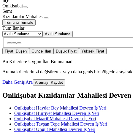
İlçe
Onikişubat
Semt
Kızıldamlar Mahallesi
Tümünü Temizle
Tüm İlanlar
Akıllı Sıralama
Fiyatı Düşen
Güncel İlan
Düşük Fiyat
Yüksek Fiyat
Bu Kriterlere Uygun İlan Bulunamadı
Arama kriterlerinizi değiştirerek veya daha geniş bir bölgede arayarak 
Daha Geniş Ara
Aramayı Kaydet
Onikişubat Kızıldamlar Mahallesi Devren İş
Onikişubat Haydar Bey Mahallesi Devren İş Yeri
Onikişubat Hürriyet Mahallesi Devren İş Yeri
Onikişubat Maarif Mahallesi Devren İş Yeri
Onikişubat Tavşan Tepe Mahallesi Devren İş Yeri
Onikişubat Üngüt Mahallesi Devren İş Yeri