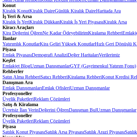
Konut
Kiralık Konut
Kiralık Daire
Günlük Kiralık Daire
Haritada Ara
İş Yeri & Arsa
Kiralık İş Yeri
Kiralık Dükkan
Kiralık İş Yeri Piyasası
Kiralık Arsa
Kiracı Araçları
Kira Değerini Öğren
Ne Kadar Ödeyebilirim
Kiralama Rehberi
Emlakj
İlanlar
Yatırımlık Konutlar
Kira Geliri Yüksek Konutlar
Hızlı Geri Dönüşlü K
Piyasa
Emlak Piyasası
Demografi Analizi
Değer Haritaları
Verilerimiz
Keşfet
Emlakjet Blog
Uzman Danışmanlar
GYF (Gayrimenkul Yatırım Fonu)
Rehberler
Satın Alma Rehberi
Satıcı Rehberi
Kiralama Rehberi
Konut Kredisi Re
Danışman Ara
Emlak Danışmanları
Emlak Ofisleri
Uzman Danışmanlar
Profesyoneller
Üyelik Paketleri
Reklam Çözümleri
Satış & Kiralama
Ücretsiz İlan Verin
Değerini Öğren
Danışman Bul
Uzman Danışmanlar
Profesyoneller
Üyelik Paketleri
Reklam Çözümleri
Piyasa
Satılık Konut Piyasası
Satılık Arsa Piyasası
Satılık Arazi Piyasası
Satılı