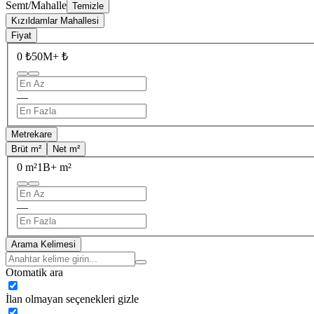
Semt/Mahalle
Temizle
Kızıldamlar Mahallesi
Fiyat
0 ₺
50M+ ₺
—
Metrekare
Brüt m²
Net m²
0 m²
1B+ m²
—
Arama Kelimesi
Otomatik ara
İlan olmayan seçenekleri gizle