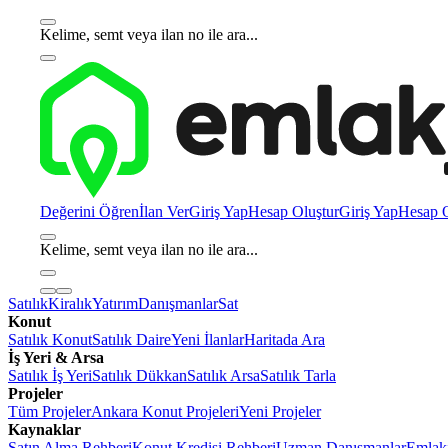
Kelime, semt veya ilan no ile ara...
Değerini Öğren
İlan Ver
Giriş Yap
Hesap Oluştur
Giriş Yap
Hesap O
Kelime, semt veya ilan no ile ara...
Satılık
Kiralık
Yatırım
Danışmanlar
Sat
Konut
Satılık Konut
Satılık Daire
Yeni İlanlar
Haritada Ara
İş Yeri & Arsa
Satılık İş Yeri
Satılık Dükkan
Satılık Arsa
Satılık Tarla
Projeler
Tüm Projeler
Ankara Konut Projeleri
Yeni Projeler
Kaynaklar
Satın Alma Rehberi
Konut Kredisi Rehberi
Uzman Danışmanlar
Emlakj