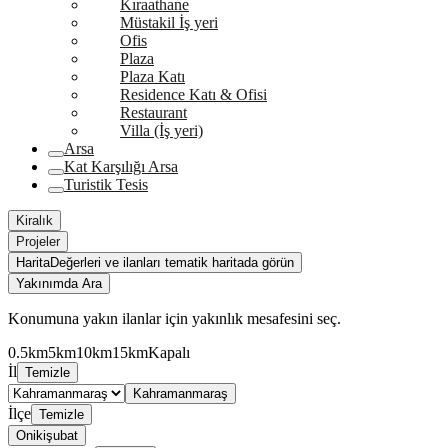
Kıraathane
Müstakil İş yeri
Ofis
Plaza
Plaza Katı
Residence Katı & Ofisi
Restaurant
Villa (İş yeri)
Arsa
Kat Karşılığı Arsa
Turistik Tesis
Kiralık
Projeler
Harita
Değerleri ve ilanları tematik haritada görün
Yakınımda Ara
Konumuna yakın ilanlar için yakınlık mesafesini seç.
0.5km
5km
10km
15km
Kapalı
İl
Temizle
Kahramanmaraş
İlçe
Temizle
Onikişubat