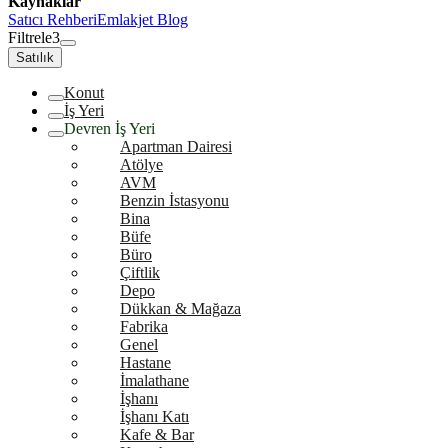
Kaynaklar
Satıcı Rehberi
Emlakjet Blog
Filtrele
3
Satılık
Konut
İş Yeri
Devren İş Yeri
Apartman Dairesi
Atölye
AVM
Benzin İstasyonu
Bina
Büfe
Büro
Çiftlik
Depo
Dükkan & Mağaza
Fabrika
Genel
Hastane
İmalathane
İşhanı
İşhanı Katı
Kafe & Bar