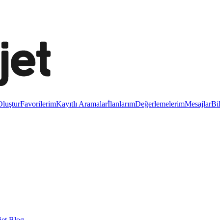
luştur
Favorilerim
Kayıtlı Aramalar
İlanlarım
Değerlemelerim
Mesajlar
Bi
et Blog