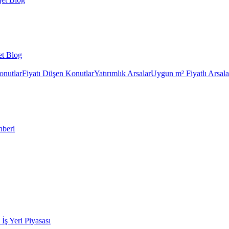
et Blog
onutlar
Fiyatı Düşen Konutlar
Yatırımlık Arsalar
Uygun m² Fiyatlı Arsala
hberi
k İş Yeri Piyasası