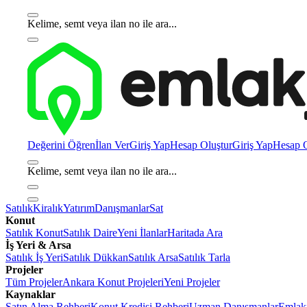
Kelime, semt veya ilan no ile ara...
Değerini Öğren
İlan Ver
Giriş Yap
Hesap Oluştur
Giriş Yap
Hesap O
Kelime, semt veya ilan no ile ara...
Satılık
Kiralık
Yatırım
Danışmanlar
Sat
Konut
Satılık Konut
Satılık Daire
Yeni İlanlar
Haritada Ara
İş Yeri & Arsa
Satılık İş Yeri
Satılık Dükkan
Satılık Arsa
Satılık Tarla
Projeler
Tüm Projeler
Ankara Konut Projeleri
Yeni Projeler
Kaynaklar
Satın Alma Rehberi
Konut Kredisi Rehberi
Uzman Danışmanlar
Emlakj