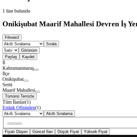
1
ilan bulundu
Onikişubat Maarif Mahallesi Devren İş Yer
Filtrele
3
Sırala
Görünüm
Paylaş
Kaydet
İl
Kahramanmaraş
İlçe
Onikişubat
Semt
Maarif Mahallesi
Tümünü Temizle
Tüm İlanlar
(
1
)
Emlak Ofisinden
(
1
)
Akıllı Sıralama
Fiyatı Düşen
Güncel İlan
Düşük Fiyat
Yüksek Fiyat