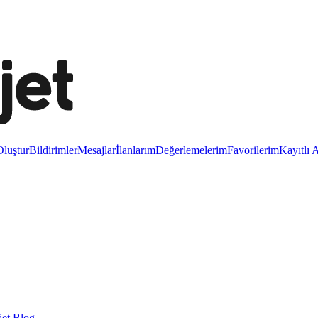
luştur
Bildirimler
Mesajlar
İlanlarım
Değerlemelerim
Favorilerim
Kayıtlı 
et Blog