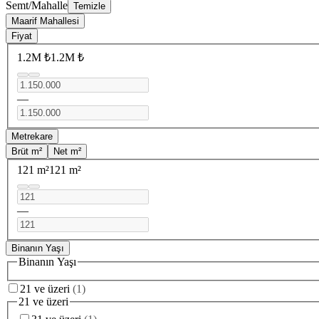
Semt/Mahalle
Temizle
Maarif Mahallesi
Fiyat
1.2M ₺
1.2M ₺
—
Metrekare
Brüt m²
Net m²
121 m²
121 m²
—
Binanın Yaşı
Binanın Yaşı
21 ve üzeri
(
1
)
21 ve üzeri