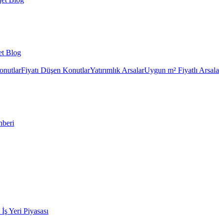
et Blog
onutlar
Fiyatı Düşen Konutlar
Yatırımlık Arsalar
Uygun m² Fiyatlı Arsala
hberi
k İş Yeri Piyasası