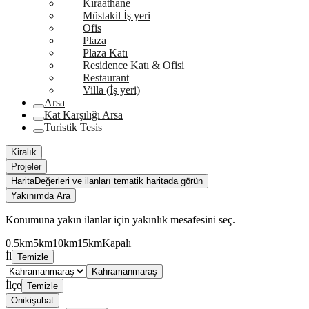
Kıraathane
Müstakil İş yeri
Ofis
Plaza
Plaza Katı
Residence Katı & Ofisi
Restaurant
Villa (İş yeri)
Arsa
Kat Karşılığı Arsa
Turistik Tesis
Kiralık
Projeler
Harita
Değerleri ve ilanları tematik haritada görün
Yakınımda Ara
Konumuna yakın ilanlar için yakınlık mesafesini seç.
0.5km
5km
10km
15km
Kapalı
İl
Temizle
Kahramanmaraş
İlçe
Temizle
Onikişubat