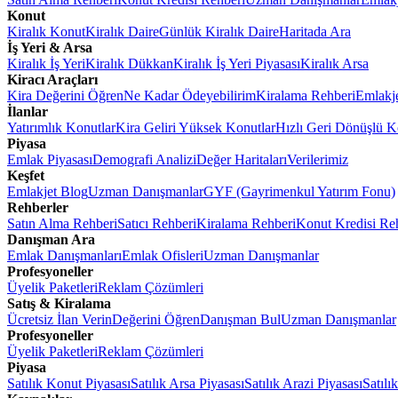
Konut
Kiralık Konut
Kiralık Daire
Günlük Kiralık Daire
Haritada Ara
İş Yeri & Arsa
Kiralık İş Yeri
Kiralık Dükkan
Kiralık İş Yeri Piyasası
Kiralık Arsa
Kiracı Araçları
Kira Değerini Öğren
Ne Kadar Ödeyebilirim
Kiralama Rehberi
Emlakj
İlanlar
Yatırımlık Konutlar
Kira Geliri Yüksek Konutlar
Hızlı Geri Dönüşlü K
Piyasa
Emlak Piyasası
Demografi Analizi
Değer Haritaları
Verilerimiz
Keşfet
Emlakjet Blog
Uzman Danışmanlar
GYF (Gayrimenkul Yatırım Fonu)
Rehberler
Satın Alma Rehberi
Satıcı Rehberi
Kiralama Rehberi
Konut Kredisi Re
Danışman Ara
Emlak Danışmanları
Emlak Ofisleri
Uzman Danışmanlar
Profesyoneller
Üyelik Paketleri
Reklam Çözümleri
Satış & Kiralama
Ücretsiz İlan Verin
Değerini Öğren
Danışman Bul
Uzman Danışmanlar
Profesyoneller
Üyelik Paketleri
Reklam Çözümleri
Piyasa
Satılık Konut Piyasası
Satılık Arsa Piyasası
Satılık Arazi Piyasası
Satılı