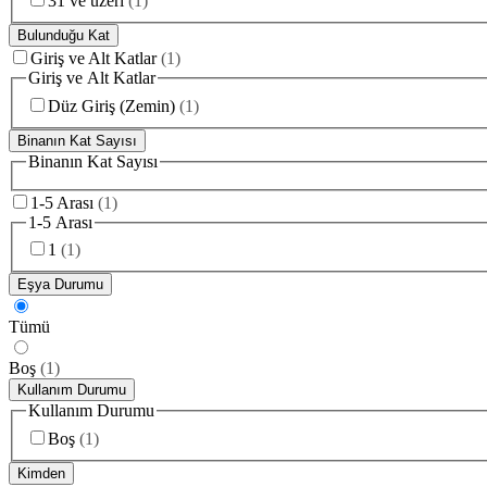
31 ve üzeri
(
1
)
Bulunduğu Kat
Giriş ve Alt Katlar
(
1
)
Giriş ve Alt Katlar
Düz Giriş (Zemin)
(
1
)
Binanın Kat Sayısı
Binanın Kat Sayısı
1-5 Arası
(
1
)
1-5 Arası
1
(
1
)
Eşya Durumu
Tümü
Boş
(
1
)
Kullanım Durumu
Kullanım Durumu
Boş
(
1
)
Kimden