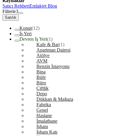
Kaynaklar
Satıcı Rehberi
Emlakjet Blog
Filtrele
3
Satılık
Konut
(12)
İş Yeri
Devren İş Yeri
(1)
Kafe & Bar
(1)
Apartman Dairesi
Atölye
AVM
Benzin İstasyonu
Bina
Büfe
Büro
Çiftlik
Depo
Dükkan & Mağaza
Fabrika
Genel
Hastane
İmalathane
İşhanı
İşhanı Katı