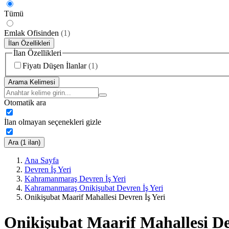
Tümü
Emlak Ofisinden
(
1
)
İlan Özellikleri
İlan Özellikleri
Fiyatı Düşen İlanlar
(
1
)
Arama Kelimesi
Otomatik ara
İlan olmayan seçenekleri gizle
Ara (1 ilan)
Ana Sayfa
Devren İş Yeri
Kahramanmaraş Devren İş Yeri
Kahramanmaraş Onikişubat Devren İş Yeri
Onikişubat Maarif Mahallesi Devren İş Yeri
Onikişubat Maarif Mahallesi De