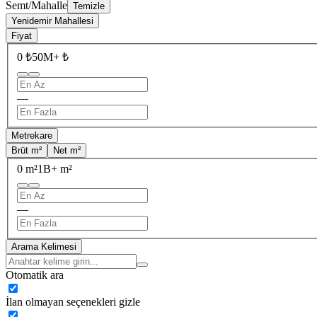
Semt/Mahalle
Temizle
Yenidemir Mahallesi
Fiyat
0 ₺
50M+ ₺
—
Metrekare
Brüt m²
Net m²
0 m²
1B+ m²
—
Arama Kelimesi
Otomatik ara
İlan olmayan seçenekleri gizle