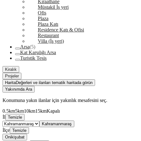
Kıraathane
Müstakil İş yeri
Ofis
Plaza
Plaza Katı
Residence Katı & Ofisi
Restaurant
Villa (İş yeri)
Arsa
(5)
Kat Karşılığı Arsa
Turistik Tesis
Kiralık
Projeler
Harita
Değerleri ve ilanları tematik haritada görün
Yakınımda Ara
Konumuna yakın ilanlar için yakınlık mesafesini seç.
0.5km
5km
10km
15km
Kapalı
İl
Temizle
Kahramanmaraş
İlçe
Temizle
Onikişubat