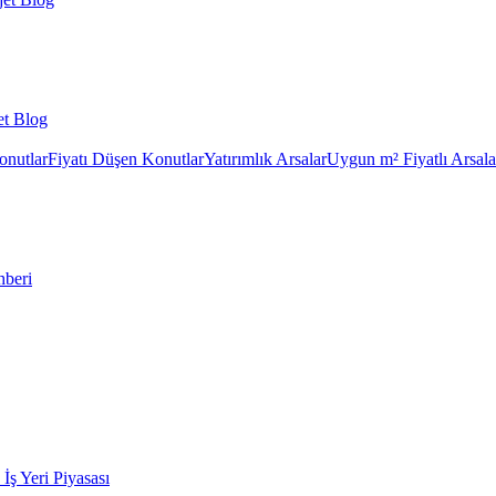
et Blog
onutlar
Fiyatı Düşen Konutlar
Yatırımlık Arsalar
Uygun m² Fiyatlı Arsala
hberi
k İş Yeri Piyasası