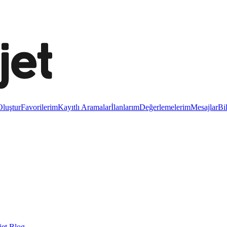
luştur
Favorilerim
Kayıtlı Aramalar
İlanlarım
Değerlemelerim
Mesajlar
Bi
et Blog