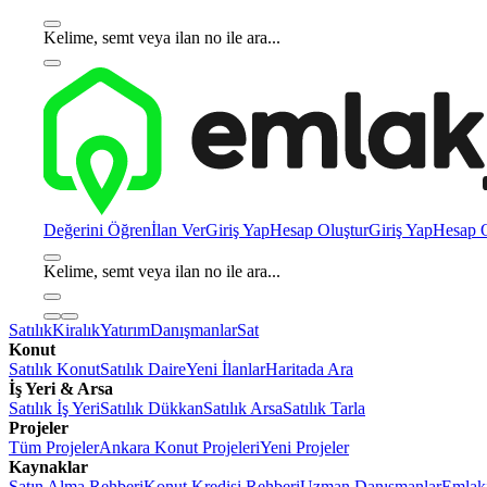
Kelime, semt veya ilan no ile ara...
Değerini Öğren
İlan Ver
Giriş Yap
Hesap Oluştur
Giriş Yap
Hesap O
Kelime, semt veya ilan no ile ara...
Satılık
Kiralık
Yatırım
Danışmanlar
Sat
Konut
Satılık Konut
Satılık Daire
Yeni İlanlar
Haritada Ara
İş Yeri & Arsa
Satılık İş Yeri
Satılık Dükkan
Satılık Arsa
Satılık Tarla
Projeler
Tüm Projeler
Ankara Konut Projeleri
Yeni Projeler
Kaynaklar
Satın Alma Rehberi
Konut Kredisi Rehberi
Uzman Danışmanlar
Emlakj