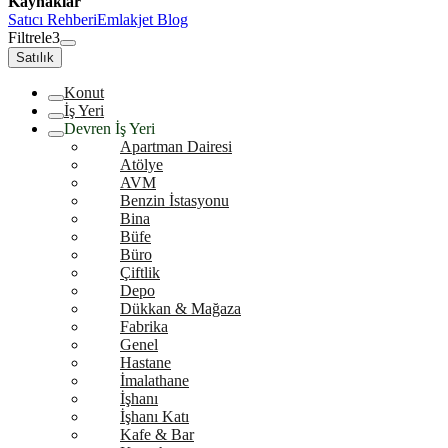
Kaynaklar
Satıcı Rehberi
Emlakjet Blog
Filtrele
3
Satılık
Konut
İş Yeri
Devren İş Yeri
Apartman Dairesi
Atölye
AVM
Benzin İstasyonu
Bina
Büfe
Büro
Çiftlik
Depo
Dükkan & Mağaza
Fabrika
Genel
Hastane
İmalathane
İşhanı
İşhanı Katı
Kafe & Bar