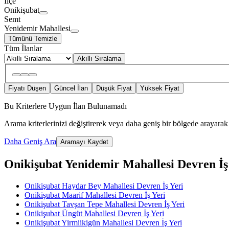
İlçe
Onikişubat
Semt
Yenidemir Mahallesi
Tümünü Temizle
Tüm İlanlar
Akıllı Sıralama
Fiyatı Düşen
Güncel İlan
Düşük Fiyat
Yüksek Fiyat
Bu Kriterlere Uygun İlan Bulunamadı
Arama kriterlerinizi değiştirerek veya daha geniş bir bölgede arayarak 
Daha Geniş Ara
Aramayı Kaydet
Onikişubat Yenidemir Mahallesi Devren İş Y
Onikişubat Haydar Bey Mahallesi Devren İş Yeri
Onikişubat Maarif Mahallesi Devren İş Yeri
Onikişubat Tavşan Tepe Mahallesi Devren İş Yeri
Onikişubat Üngüt Mahallesi Devren İş Yeri
Onikişubat Yirmiikigün Mahallesi Devren İş Yeri