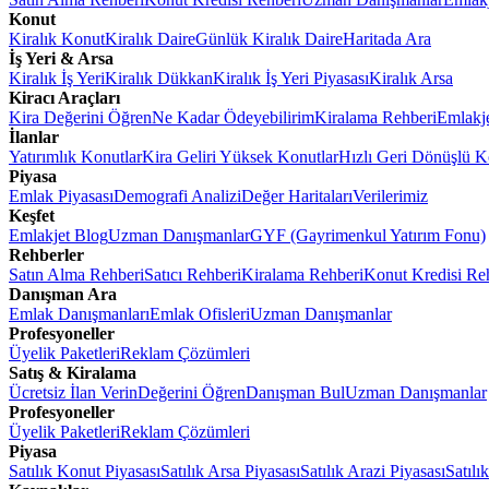
Konut
Kiralık Konut
Kiralık Daire
Günlük Kiralık Daire
Haritada Ara
İş Yeri & Arsa
Kiralık İş Yeri
Kiralık Dükkan
Kiralık İş Yeri Piyasası
Kiralık Arsa
Kiracı Araçları
Kira Değerini Öğren
Ne Kadar Ödeyebilirim
Kiralama Rehberi
Emlakj
İlanlar
Yatırımlık Konutlar
Kira Geliri Yüksek Konutlar
Hızlı Geri Dönüşlü K
Piyasa
Emlak Piyasası
Demografi Analizi
Değer Haritaları
Verilerimiz
Keşfet
Emlakjet Blog
Uzman Danışmanlar
GYF (Gayrimenkul Yatırım Fonu)
Rehberler
Satın Alma Rehberi
Satıcı Rehberi
Kiralama Rehberi
Konut Kredisi Re
Danışman Ara
Emlak Danışmanları
Emlak Ofisleri
Uzman Danışmanlar
Profesyoneller
Üyelik Paketleri
Reklam Çözümleri
Satış & Kiralama
Ücretsiz İlan Verin
Değerini Öğren
Danışman Bul
Uzman Danışmanlar
Profesyoneller
Üyelik Paketleri
Reklam Çözümleri
Piyasa
Satılık Konut Piyasası
Satılık Arsa Piyasası
Satılık Arazi Piyasası
Satılı