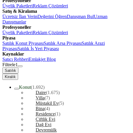
Profesyoneller
Üyelik Paketleri
Reklam Çözümleri
Satış & Kiralama
Ücretsiz İlan Verin
Değerini Öğren
Danışman Bul
Uzman
Danışmanlar
Profesyoneller
Üyelik Paketleri
Reklam Çözümleri
Piyasa
Satılık Konut Piyasası
Satılık Arsa Piyasası
Satılık Arazi
Piyasası
Satılık İş Yeri Piyasası
Kaynaklar
Satıcı Rehberi
Emlakjet Blog
Filtrele
1
Satılık
Kiralık
Konut
(1.692)
Daire
(1.675)
Villa
(7)
Müstakil Ev
(5)
Bina
(4)
Residence
(1)
Çiftlik Evi
Dağ Evi
Devremülk