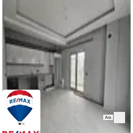
Remax Aslı'dan Körfezde Ulaşıma
Cephe Kiralık Eşyasız 1+1 Daire
Samsun, Atakum
1+1
·
58 m²
·
3. Kat
·
07.08.2026
14.000 ₺
REMAX PARLA 2
Aslı Sarıoğlu
Ara
Ara