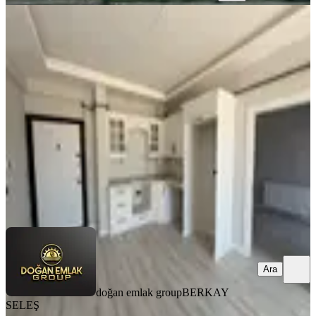
YENİ
Doğan Emlak Group’tan İlkadım
Tepecik’te 1+1 1.kat Kiralık Daire
Samsun, İlkadım
1+1
·
50 m²
·
1. Kat
·
07.08.2026
15.500 ₺
doğan emlak group
BERKAY SELEŞ
Ara
Ara
doğan emlak group
BERKAY
SELEŞ