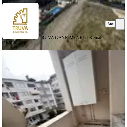
Ara
TRUVA GAYRİMENKUL
Kemal
DEMİRTAŞ
YENİ
Truva // Onur Gündüzcü'den Türk-
iş'te Ara Kat Kiralık 3+1
Samsun, Atakum
3+1
·
130 m²
·
2. Kat
·
07.08.2026
20.000 ₺
TRUVA GAYRİMENKUL
ONUR GÜNDÜZCÜ