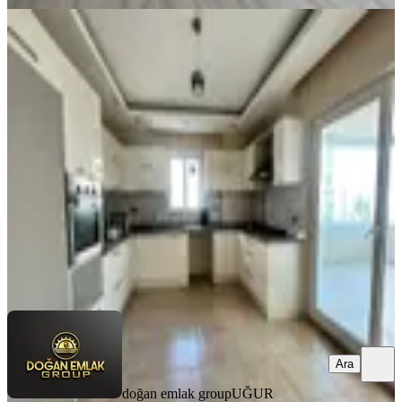
YENİ
Doğan Emlak Group’tan İlkadım
Kazımkarabekir 4+1 3.kat Kiralık
Daire
Samsun, İlkadım
4+1
·
220 m²
·
3. Kat
·
07.08.2026
46.000 ₺
doğan emlak group
UĞUR KALPAKLI
Ara
Ara
doğan emlak group
UĞUR