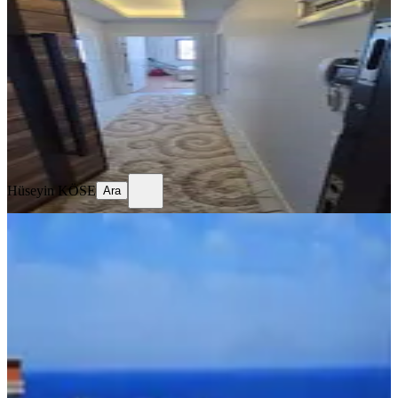
Samsun, Atakum
1+1
·
65 m²
·
3. Kat
·
08.08.2026
23.000 ₺
Hüseyin KÖSE
Ara
Hüseyin KÖSE
Ara
YENİ
Deka Gayrimenkul'den Tramvaya
Cephe Deniz Manzaralı Kiralık 1+1
Samsun, Atakum
1+1
·
60 m²
·
4. Kat
·
07.08.2026
22.500 ₺