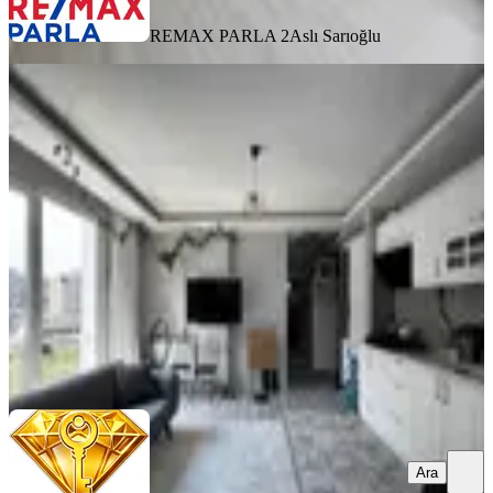
REMAX PARLA 2
Aslı Sarıoğlu
YENİ
Monopoly Gayrimenkul Pelitköy
Tramvayın Altında Geniş 1+1
Samsun, Atakum
1+1
·
55 m²
·
5. Kat
·
07.08.2026
17.500 ₺
MONOPOLY GAYRİMENKUL
Serkan İnanır
Ara
Ara