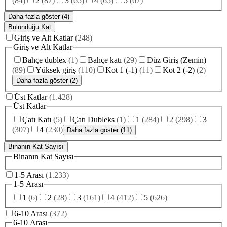
(
84
)
2
(
87
)
3
(
65
)
4
(
65
)
5
(
67
)
Daha fazla göster (4)
Bulunduğu Kat
Giriş ve Alt Katlar
(
248
)
Giriş ve Alt Katlar
Bahçe dublex
(
1
)
Bahçe katı
(
29
)
Düz Giriş (Zemin)
(
89
)
Yüksek giriş
(
110
)
Kot 1 (-1)
(
11
)
Kot 2 (-2)
(
2
)
Daha fazla göster (2)
Üst Katlar
(
1.428
)
Üst Katlar
Çatı Katı
(
5
)
Çatı Dubleks
(
1
)
1
(
284
)
2
(
298
)
3
(
307
)
4
(
230
)
Daha fazla göster (11)
Binanın Kat Sayısı
Binanın Kat Sayısı
1-5 Arası
(
1.233
)
1-5 Arası
1
(
6
)
2
(
28
)
3
(
161
)
4
(
412
)
5
(
626
)
6-10 Arası
(
372
)
6-10 Arası