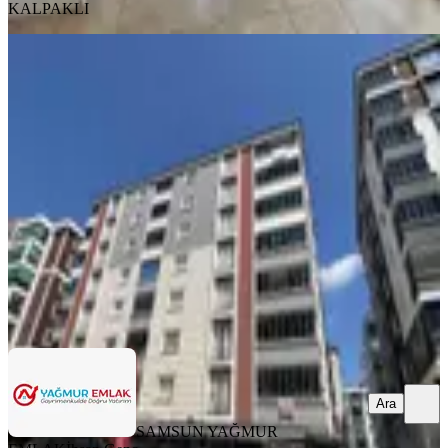
KALPAKLI
YENİ
Yağmur Emlaktan Tekkeköy 655.
Caddeye Cephe 3+1 Kiralık Daire
Samsun, Tekkeköy
3+1
·
135 m²
·
1. Kat
·
07.08.2026
22.000 ₺
SAMSUN YAĞMUR EMLAK
İhsan Genç
Ara
Ara
SAMSUN YAĞMUR