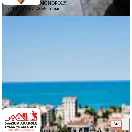
MONOPOLY
GAYRİMENKUL
Serkan İnanır
YENİ
Samsun Atakum Deniz Manzaralı
Lüks Eşyalı Kiralık 1+1 Daire
Samsun, Atakum
1+1
·
60 m²
·
4. Kat
·
07.08.2026
26.000 ₺
SAMSUN ANADOLU EMLAK VE ARSA OFİSİ
Dr. Murat Emir
Ara
Ara
SAMSUN ANADOLU EMLAK VE