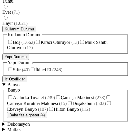
Tümü
Evet
(
71
)
Hayır
(
1.621
)
Kullanım Durumu
Kullanım Durumu
Boş
(
1.662
)
Kiracı Oturuyor
(
13
)
Mülk Sahibi
Oturuyor
(
17
)
Yapı Durumu
Yapı Durumu
Sıfır
(
40
)
İkinci El
(
246
)
İç Özellikler
Banyo
Banyo
Alaturka Tuvalet
(
239
)
Çamaşır Makinesi
(
278
)
Çamaşır Kurutma Makinesi
(
15
)
Duşakabinli
(
503
)
Ebeveyn Banyo
(
107
)
Hilton Banyo
(
112
)
Daha fazla göster (4)
Dekorasyon
Mutfak