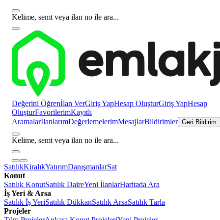
Kelime, semt veya ilan no ile ara...
Değerini Öğren
İlan Ver
Giriş Yap
Hesap Oluştur
Giriş Yap
Hesap
Oluştur
Favorilerim
Kayıtlı
Aramalar
İlanlarım
Değerlemelerim
Mesajlar
Bildirimler
Geri Bildirim
Kelime, semt veya ilan no ile ara...
Satılık
Kiralık
Yatırım
Danışmanlar
Sat
Konut
Satılık Konut
Satılık Daire
Yeni İlanlar
Haritada Ara
İş Yeri & Arsa
Satılık İş Yeri
Satılık Dükkan
Satılık Arsa
Satılık Tarla
Projeler
Tüm Projeler
Ankara Konut Projeleri
Yeni Projeler