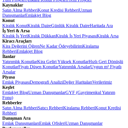
Kaynaklar
Satın Alma Rehberi
Konut Kredisi Rehberi
Uzman
Danışmanlar
Emlakjet Blog
Konut
Kiralık Konut
Kiralık Daire
Günlük Kiralık Daire
Haritada Ara
İş Yeri & Arsa
Kiralık İş Yeri
Kiralık Dükkan
Kiralık İş Yeri Piyasası
Kiralık Arsa
Kiracı Araçları
Kira Değerini Öğren
Ne Kadar Ödeyebilirim
Kiralama
Rehberi
Emlakjet Blog
İlanlar
Yatırımlık Konutlar
Kira Geliri Yüksek Konutlar
Hızlı Geri Dönüşlü
Konutlar
Fiyatı Düşen Konutlar
Yatırımlık Arsalar
Uygun m² Fiyatlı
Arsalar
Piyasa
Emlak Piyasası
Demografi Analizi
Değer Haritaları
Verilerimiz
Keşfet
Emlakjet Blog
Uzman Danışmanlar
GYF (Gayrimenkul Yatırım
Fonu)
Rehberler
Satın Alma Rehberi
Satıcı Rehberi
Kiralama Rehberi
Konut Kredisi
Rehberi
Danışman Ara
Emlak Danışmanları
Emlak Ofisleri
Uzman Danışmanlar