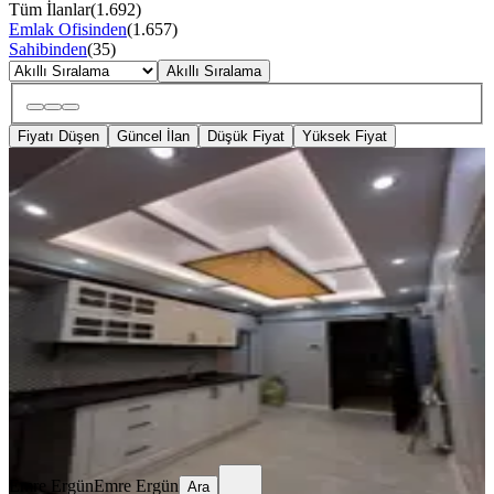
Tüm İlanlar
(
1.692
)
Emlak Ofisinden
(
1.657
)
Sahibinden
(
35
)
Akıllı Sıralama
Fiyatı Düşen
Güncel İlan
Düşük Fiyat
Yüksek Fiyat
ÖNE ÇIKAN
%
6
Samsun Atakum Mevlana
Mahallesi'nde Giriş Kat Temiz 2+1
Kiralık Daire
Samsun, Atakum
2+1
·
100 m²
·
Düz Giriş (Zemin)
·
22.07.2026
16.500 ₺
17.500 ₺
Emre Ergün
Emre Ergün
Ara
Emre Ergün
Emre Ergün
Ara