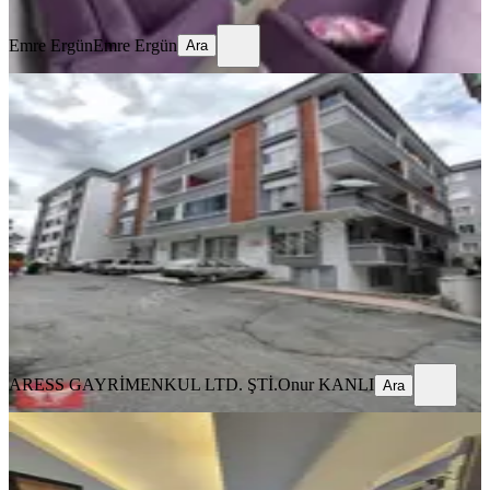
Ara
Emre Ergün
Emre Ergün
Ara
YENİ
Kışla Mahallesi'nde Kiralık 3+1 Lüks
Daire (120m²)
Samsun, İlkadım
3+1
·
130 m²
·
3. Kat
·
08.08.2026
18.750 ₺
ARESS GAYRİMENKUL LTD. ŞTİ.
Onur KANLI
Ara
ARESS GAYRİMENKUL LTD. ŞTİ.
Onur KANLI
Ara
YENİ
Öğretmenden Denizevler Raylıya Çok
Yakın Eşyalı Kiralık 1+1 Süper Daire