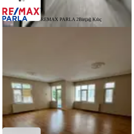
REMAX PARLA 2
Birçağ Kılıç
YENİ
Kahvecioğlu Emlak'tan Medibafra
Hastanesi Yanı Kiralık Arakat 3+1
Daire
Samsun, Bafra
3+1
·
132 m²
·
2. Kat
·
07.08.2026
13.500 ₺
KAHVECİOĞLU EMLAK
Mehmet KAHVECİOĞLU
Ara