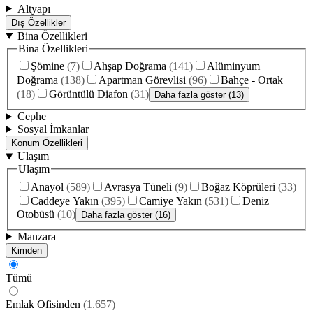
Altyapı
Dış Özellikler
Bina Özellikleri
Bina Özellikleri
Şömine
(
7
)
Ahşap Doğrama
(
141
)
Alüminyum
Doğrama
(
138
)
Apartman Görevlisi
(
96
)
Bahçe - Ortak
(
18
)
Görüntülü Diafon
(
31
)
Daha fazla göster (13)
Cephe
Sosyal İmkanlar
Konum Özellikleri
Ulaşım
Ulaşım
Anayol
(
589
)
Avrasya Tüneli
(
9
)
Boğaz Köprüleri
(
33
)
Caddeye Yakın
(
395
)
Camiye Yakın
(
531
)
Deniz
Otobüsü
(
10
)
Daha fazla göster (16)
Manzara
Kimden
Tümü
Emlak Ofisinden
(
1.657
)