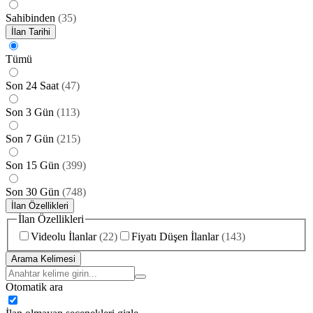
Sahibinden
(
35
)
İlan Tarihi
Tümü
Son 24 Saat
(
47
)
Son 3 Gün
(
113
)
Son 7 Gün
(
215
)
Son 15 Gün
(
399
)
Son 30 Gün
(
748
)
İlan Özellikleri
İlan Özellikleri
Videolu İlanlar
(
22
)
Fiyatı Düşen İlanlar
(
143
)
Arama Kelimesi
Otomatik ara