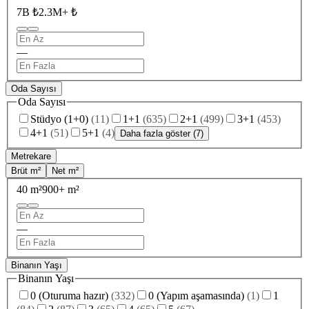
7B ₺
2.3M+ ₺
—
Oda Sayısı
Oda Sayısı
Stüdyo (1+0)
(
11
)
1+1
(
635
)
2+1
(
499
)
3+1
(
453
)
4+1
(
51
)
5+1
(
4
)
Daha fazla göster (7)
Metrekare
Brüt m²
Net m²
40 m²
900+ m²
—
Binanın Yaşı
Binanın Yaşı
0 (Oturuma hazır)
(
332
)
0 (Yapım aşamasında)
(
1
)
1