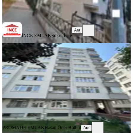
İNCE EMLAK
Şükrü İnce
Ara
Ara
İNCE EMLAK
Şükrü İnce
YENİ
Promade Emlak'tan 100.yıl
Bulvarında Ferah 3+1 Kiralık Daire
Samsun, İlkadım
3+1
·
135 m²
·
8. Kat
·
07.08.2026
22.000 ₺
PROMADE EMLAK
Hasan Öner Bülbül
Ara
PROMADE EMLAK
Hasan Öner Bülbül
Ara