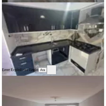
ÖNE ÇIKAN
Samsun İlkadım Unkapanı
Mahallesi'nde İçi Yapılı
Samsun, İlkadım
2+1
·
100 m²
·
5. Kat
·
17.06.2026
12.500 ₺
Emre Ergün
Emre Ergün
Ara
Emre Ergün
Emre Ergün
Ara
ÖNE ÇIKAN
%
6
Samsun İlkadım Zafer Mahallesi'nde
Depozitosuz 3.kat 3+1 Kiralık Daire
Samsun, İlkadım
3+1
·
140 m²
·
3. Kat
·
21.05.2026