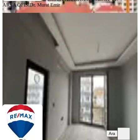
ARSA OFİSİ
Dr. Murat Emir
YENİ
Remax Parla'dan 1+1 Kiralık Daire
Samsun, Atakum
1+1
·
50 m²
·
3. Kat
·
07.08.2026
13.000 ₺
REMAX PARLA 2
Birçağ Kılıç
Ara
Ara