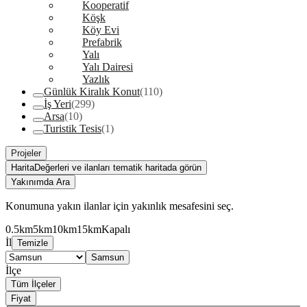
Kooperatif
Köşk
Köy Evi
Prefabrik
Yalı
Yalı Dairesi
Yazlık
Günlük Kiralık Konut
(110)
İş Yeri
(299)
Arsa
(10)
Turistik Tesis
(1)
Projeler
Harita
Değerleri ve ilanları tematik haritada görün
Yakınımda Ara
Konumuna yakın ilanlar için yakınlık mesafesini seç.
0.5km
5km
10km
15km
Kapalı
İl
Temizle
Samsun
İlçe
Tüm İlçeler
Fiyat