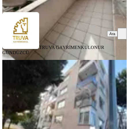
Ara
Ara
TRUVA GAYRİMENKUL
ONUR
GÜNDÜZCÜ
YENİ
Samsun Atakum Mevlane Mah. 2+1
Kiralık Daire
Samsun, Atakum
2+1
·
100 m²
·
1. Kat
·
07.08.2026
15.000 ₺