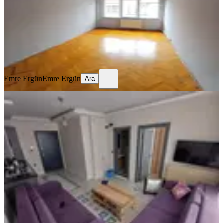
14.500 ₺
15.500 ₺
Emre Ergün
Emre Ergün
Ara
Emre Ergün
Emre Ergün
Ara
ÖNE ÇIKAN
Samsun Atakum Körfezde
Abonelikleri Açık Asansörlü 1+1
Eşyalı Kiralık Daire
Samsun, Atakum
1+1
·
60 m²
·
3. Kat
·
19.01.2025
15.500 ₺
Emre Ergün
Emre Ergün