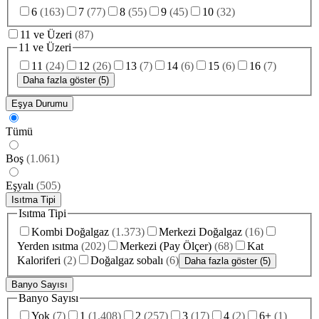
6
(
163
)
7
(
77
)
8
(
55
)
9
(
45
)
10
(
32
)
11 ve Üzeri
(
87
)
11 ve Üzeri
11
(
24
)
12
(
26
)
13
(
7
)
14
(
6
)
15
(
6
)
16
(
7
)
Daha fazla göster (5)
Eşya Durumu
Tümü
Boş
(
1.061
)
Eşyalı
(
505
)
Isıtma Tipi
Isıtma Tipi
Kombi Doğalgaz
(
1.373
)
Merkezi Doğalgaz
(
16
)
Yerden ısıtma
(
202
)
Merkezi (Pay Ölçer)
(
68
)
Kat
Kaloriferi
(
2
)
Doğalgaz sobalı
(
6
)
Daha fazla göster (5)
Banyo Sayısı
Banyo Sayısı
Yok
(
7
)
1
(
1.408
)
2
(
257
)
3
(
17
)
4
(
2
)
6+
(
1
)