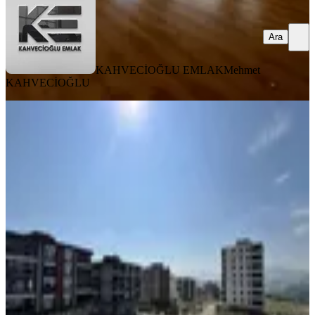
Ara
KAHVECİOĞLU EMLAK
Mehmet
KAHVECİOĞLU
YENİ
Truva/sıfır Gökdelenler Bölg Arakat
İskanlı Geniş3+1
Samsun, Atakum
3+1
·
140 m²
·
3. Kat
·
07.08.2026
36.000 ₺
TRUVA GAYRİMENKUL
Kemal DEMİRTAŞ
Ara