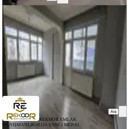
ÖNE ÇIKAN
%
14
Rekoor Emlaktan Anneler Parkı
Yakını 2+1 Kiralık Daire
Samsun, İlkadım
2+1
·
100 m²
·
3. Kat
·
16.07.2026
12.000 ₺
14.000 ₺
REKOOR EMLAK DANIŞMANLIK
SEDA ŞANCI MERAL
Ara
Ara
REKOOR EMLAK
DANIŞMANLIK
SEDA ŞANCI MERAL