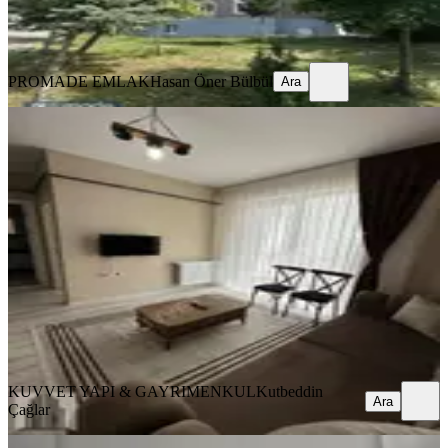
PROMADE EMLAK
Hasan Öner Bülbül
Ara
PROMADE EMLAK
Hasan Öner Bülbül
Ara
YENİ
Körfez'de Tramvaya Yakın Eşyalı 1+1
Daire
Samsun, Atakum
1+1
·
55 m²
·
1. Kat
·
07.08.2026
13.500 ₺
KUVVET YAPI & GAYRIMENKUL
Kutbeddin Çağlar
Ara
KUVVET YAPI & GAYRIMENKUL
Kutbeddin
Ara
Çağlar
YENİ