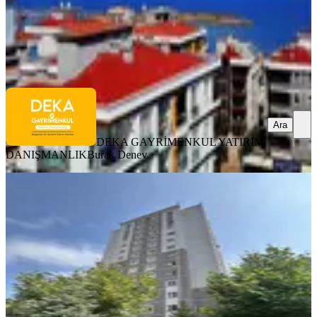
DEKA GAYRİMENKUL YATIRIM DANIŞMANLIK
Burak
Denev
Ara
Ara
DEKA GAYRİMENKUL YATIRIM
DANIŞMANLIK
Burak Denev
YENİ
Promade Emlak'tan Ulugazi Toki'de
Kiralık Daire..
Samsun, İlkadım
3+1
·
135 m²
·
12. Kat
·
07.08.2026
23.000 ₺