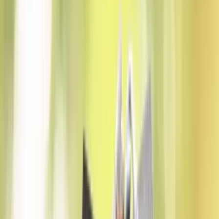
Konut
Satılık Konut
Satılık Daire
Yeni İlanlar
Haritada Ara
İş Yeri & Arsa
Satılık İş Yeri
Satılık Dükkan
Satılık Arsa
Satılık Tarla
Projeler
Tüm Projeler
Ankara Konut Projeleri
Yeni Projeler
Kaynaklar
Satın Alma Rehberi
Konut Kredisi Rehberi
Uzman
Danışmanlar
Emlakjet Blog
Konut
Kiralık Konut
Kiralık Daire
Günlük Kiralık Daire
Haritada Ara
İş Yeri & Arsa
Kiralık İş Yeri
Kiralık Dükkan
Kiralık İş Yeri Piyasası
Kiralık Arsa
Kiracı Araçları
Kira Değerini Öğren
Ne Kadar Ödeyebilirim
Kiralama
Rehberi
Emlakjet Blog
İlanlar
Yatırımlık Konutlar
Kira Geliri Yüksek Konutlar
Hızlı Geri Dönüşlü
Konutlar
Fiyatı Düşen Konutlar
Yatırımlık Arsalar
Uygun m² Fiyatlı
Arsalar
Piyasa
Emlak Piyasası
Demografi Analizi
Değer Haritaları
Verilerimiz
Keşfet
Emlakjet Blog
Uzman Danışmanlar
GYF (Gayrimenkul Yatırım
Fonu)