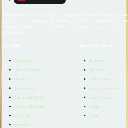
Emlakjet.com internet sitesi ve Emlakjet mobil uygulamalarında kullanıcılar tarafından sağlana
ilan, bilgi, içerik ve görselin gerçekliği, orijinalliği, güvenilirliği ve doğruluğuna ilişkin soru
içerikleri giren kullanıcıya ait olup, Emlakjet'in bu hususlarla ilgili herhangi bir sorumluluğu
bulunmamaktadır.
Kaynaklar
Emlakjet Hakkında
Emlakjet Blog
Hakkımızda
Satın Alma Rehberi
Ödüllerimiz
Satıcı Rehberi
Reklam Çözümleri
Kiralama Rehberi
Kurumsal Materyaller
Konut Kredisi Rehberi
İnsan Kaynakları
Ne Kadar Ödeyebilirim
İletişim
Emlak Değeri
Yardım
Verilerimiz