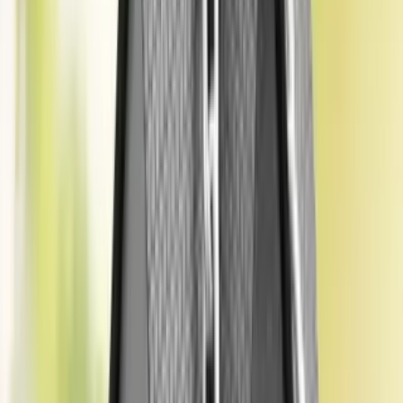
işlemlerde referans değer olarak kullanılır.
Konut rayiç bedel
hesaplama
sürecinde, taşınmazın metrekaresi, bulunduğu kat,
yapının yaşı, ısıtma sistemi, sosyal alanlar ve çevresel faktörler
dikkate alınır. Örneğin aynı semtteki iki daire farklı katlarda ve farklı
kullanım alanlarına sahip olduğunda, rayiç bedelleri de farklılık
gösterir.
Arsa rayiç bedel hesaplama
ise parselin büyüklüğü, imar durumu,
yol ve altyapı erişimi, konumu ve çevresindeki ticari ya da konut
alanları gibi kriterler doğrultusunda yapılır. İmara açık bir arsa, imara
kapalı bir arsaya göre genellikle daha yüksek bir rayiç değere
sahiptir.
Hesaplama süreci belediyeler tarafından yürütülür ve belediyeler,
taşınmazın bulunduğu bölgedeki piyasa verilerini, satış fiyatlarını ve
bölgesel kriterleri analiz ederek her yıl güncel rayiç bedel tablolarını
hazırlar. Ayrıca lisanslı gayrimenkul değerleme uzmanları, piyasa