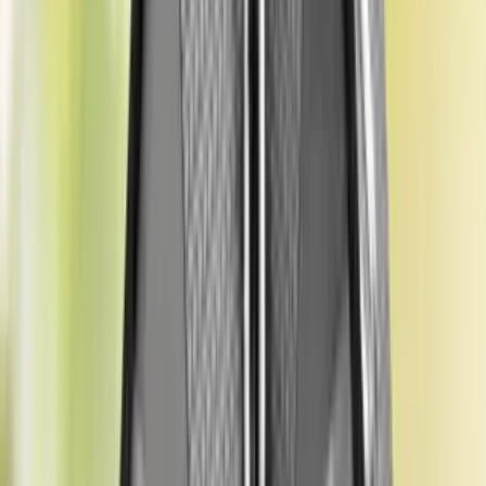
trendlerini ve taşınmazın özel koşullarını inceleyerek daha detaylı ve
güvenilir raporlar sunabilir.
Doğru ve güncel bilgilerle
rayiç bedel nasıl hesaplanır
bilmek,
emlak vergisi, satış ve sigorta işlemlerinde güvenilir bir referans
oluşturur.
Belediyeden Rayiç Bedeli Nasıl Alınır?
Belediyeden rayiç bedeli almak, taşınmazın bulunduğu belediyeye
doğrudan başvurarak veya belediyelerin resmi web portalları
üzerinden online sorgulama yaparak mümkündür. Öncelikle, ilgili
belediyenin emlak servisine taşınmazın ada ve parsel bilgilerini
vermek gerekir. Bu bilgiler doğrultusunda belediye, taşınmazın
güncel rayiç bedelini resmi kayıtlar üzerinden tespit eder.
Birçok belediye, vatandaşların zaman kaybetmeden rayiç bedel