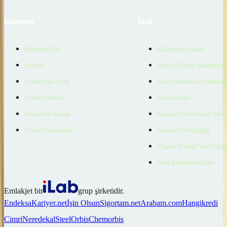
Hizmetler
Yasal
Danışman Bul
Kullanım Koşulları
Projeler
Bireysel Üyelik Sözleşmesi
Ücretsiz İlan Verin
Çerez Politikası ve Aydınlat
Üyelik Paketleri
Çerez Ayarları
EmlakZeka Asistan
Kullanıcı Veri Gizliliği Bildi
Uzman Danışmanlar
Ziyaretçi Veri Gizliliği
Müşteri Yetkilisi Veri Gizlili
Aday Aydınlatma Metni
Emlakjet bir
grup şirketidir.
Endeksa
Kariyer.net
İşin Olsun
Sigortam.net
Arabam.com
Hangikredi
Cimri
Neredekal
SteelOrbis
Chemorbis