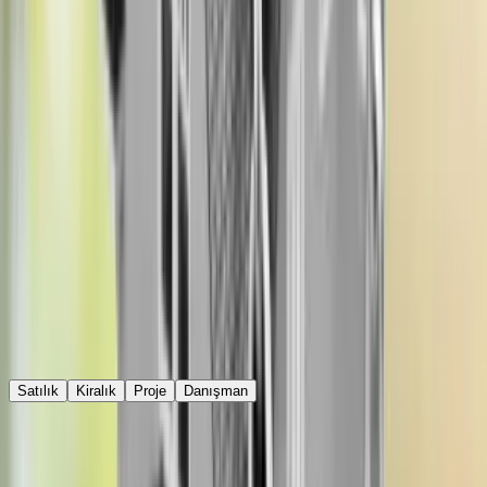
İpotek Sorgulama Nasıl Yapılır?
Emlakçı Komisyonu Ne Kadar?
Şu Anda Popüler Olan Konumlar
Gaziosmanpaşa Günlük Kiralık Daire
Esenler Günlük Kiralık
Daire
İstanbul Kiralık Daire
Diyarbakır Satılık Daire
Bursa Kiralık
Daire
Antalya Satılık Daire
Fethiye Kiralık Villa
İzmir Satılık
Ev
Çatalca Satılık Arsa
Bodrum Kiralık Ev
Kuşadası Satılık
Yazlık
Kuşadası Satılık Villa
Esenler Fatih Mahallesi Satılık
Daire
Beylikdüzü Cumhuriyet Mahallesi Satılık Daire
Benzer Haberler
Ev Sahibi Evde Kiracı Varken Evi Satarsa Ne Olur?
Tapu Randevusu Nasıl Alınır?
Hisseli Tarla Satışı Nasıl Yapılır?
İpotek Sorgulama Nasıl Yapılır?
Aradığınız Gayrimenkulü Hemen Bulun
Satılık
Kiralık
Proje
Danışman
Kelime, semt veya ilan no ile ara...
AI ile Ara
Evinizin değerini öğrenmek ister misiniz?
Değerini Öğren