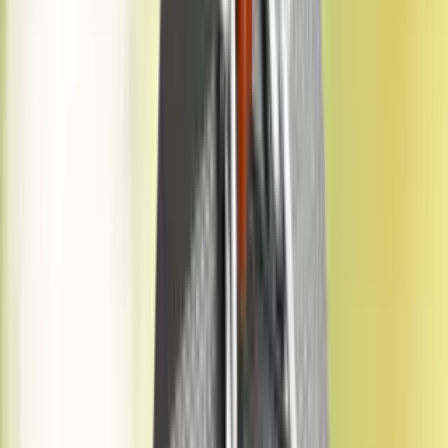
Haber ara...
Ana Sayfa
Blog
Emlak Terimleri
Rayiç Bedel Nedir?
Rayiç Bedel Nedir?
‘Rayiç bedel nedir?’ sorusu gayrimenkul alım-satımı, emlak vergisi
hesaplaması veya sigorta işlemleri gibi birçok resmi süreçte
karşımıza çıkar. Bu içerikte rayiç bedelin ne olduğunu daha ayrıntılı
bir şekilde inceleyecek, aynı zamanda nasıl öğrenileceğini,
hesaplama yöntemlerini ve belediyelerden nasıl temin edileceğini
adım adım açıklayacağız.
Tuğçen Salkıç
İçerik Uzmanı
Emlak Terimleri
Yayınlanma
:
24 Eylül 2025
Güncelleme
:
3 Nisan
2026
Süre
:
3 dk okuma
Okunma
:
288
Paylaş
Bu İçerikte Neler Var?