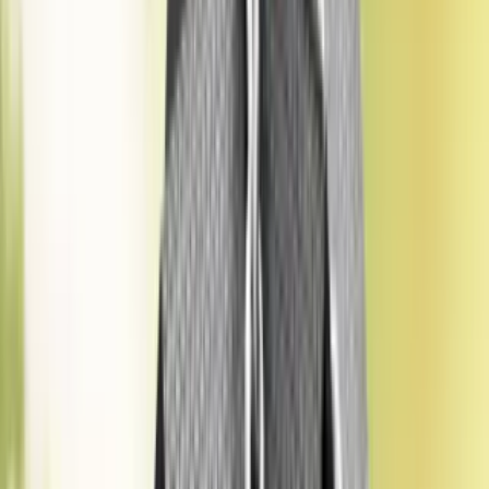
Rayiç Bedel Nasıl Öğrenilir?
Rayiç Bedel Hesaplama
Belediyeden Rayiç Bedeli Nasıl Alınır?
Alıcı ve satıcı arasındaki anlaşmaların yanı sıra belediyeler
tarafından emlak vergisi hesaplamalarında ve sigorta şirketleri
tarafından poliçe bedellerinin belirlenmesinde de kullanılan rayiç
bedel, taşınmazın gerçek piyasa değerini yansıtmaz, ancak resmi
işlemler için belirlenen asgari değeri gösterir. Bir diğer deyişle
rayiç
bedel ne demek
sorusu, resmi işlemlerde kullanılan ve genellikle
piyasa değerinin altında olan bir değer şeklinde de yanıtlanabilir.
Rayiç Bedel Nasıl Öğrenilir?
Rayiç bedeli öğrenmenin en doğrudan yolu ilgili belediyelerin emlak
servisleri veya resmi web portalları aracılığıyla taşınmazın ada ve
parsel bilgilerini sorgulamaktır. Belediyeler, taşınmazların bulunduğu