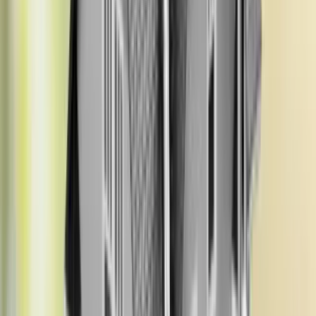
ve geleceğe güvenle yatırım yapmayı mümkün kılar. Bu nedenle
rayiç bedelin ne anlama geldiğini ve nasıl belirlendiğini bilmeniz,
gayrimenkul yatırımlarınızı daha bilinçli ve güvenli bir şekilde
yönetmenizi sağlar.
Önceki Haber
Gabari Nedir?
Sonraki Haber
Stopaj Nedir?
En Çok Okunanlar
Ev Sahibi Evde Kiracı Varken Evi Satarsa Ne Olur?
Tapu Randevusu Nasıl Alınır?
Hisseli Tarla Satışı Nasıl Yapılır?