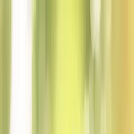
Satılık
Kiralık
Yatırım
Danışmanlar
Sat
Değerini Öğren
İlan Ver
Giriş Yap
Hesap Oluştur
Giriş Yap
Hesap
Oluştur
Favorilerim
Kayıtlı
Aramalar
İlanlarım
Değerlemelerim
Mesajlar
Bildirimler
Geri Bildirim