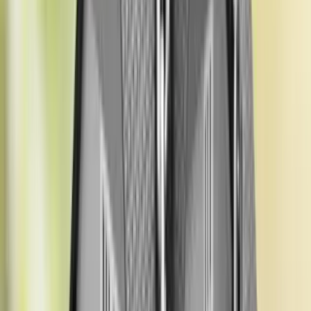
bilgisine ulaşabilmesi için online sorgulama sistemleri de sunar. Bu
sistemlerde taşınmazın türü, metrekaresi ve kullanım amacı gibi
bilgiler girilerek güncel değer kolayca öğrenilebilir.
Bunun yanı sıra belediyeden alınacak resmi belgeler, satış, vergi
veya sigorta işlemlerinde geçerliliğe sahiptir. Gerektiğinde Tapu ve
Kadastro Müdürlükleri veya lisanslı gayrimenkul değerleme
uzmanları ile birlikte belediyeden alınan rayiç bedel bilgisi
doğrulanabilir ve daha güvenilir bir şekilde kullanılabilir. Bu süreç,
yatırımcıların ve mülk sahiplerinin resmi işlemleri güvenli ve doğru
bir şekilde yürütmesini sağlar.
Rayiç bedel nedir
sorusu, taşınmazların resmi değerini anlamak
isteyen herkes için önem taşır. Gayrimenkul işlemlerinde rayiç bedel,
resmi işlemlere ek olarak yatırım kararları ve finansal planlamalar
açısından da büyük önem taşır. Hem konut hem de arsa
yatırımlarında, doğru ve güncel rayiç değerini bilmek, riskleri azaltır