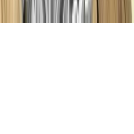
Ara
Favorilerim
İlan Ver
Keşfet
Hesabım