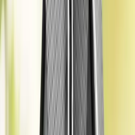
bölge, konum ve kullanım amacına göre her yıl güncel rayiç bedel
değerlerini belirler ve resmi işlemler için bu bilgiyi sunar. Ayrıca pek
çok belediye, online sorgulama sistemleri ile vatandaşların kolayca
rayiç bedel bilgisine ulaşmasını sağlar.
Buna ek olarak Tapu ve Kadastro Müdürlükleri, resmi belgelerle
taşınmazın rayiç bedelini doğrulama imkanı verir. Lisanslı
gayrimenkul değerleme uzmanları ise piyasa verilerini analiz ederek
detaylı ve güvenilir raporlar hazırlayabilir. Bu yöntemler sayesinde
yatırımcılar ve mülk sahipleri, rayiç bedel öğrenerek emlak vergisi,
satış veya sigorta işlemlerinde doğru ve güvenilir bilgilerle hareket
edebilir.
Rayiç Bedel Hesaplama
Rayiç bedel, taşınmazın türüne ve özelliklerine göre belirlenen
kriterler ışığında hesaplanır ve hem alıcı hem de satıcı için resmi