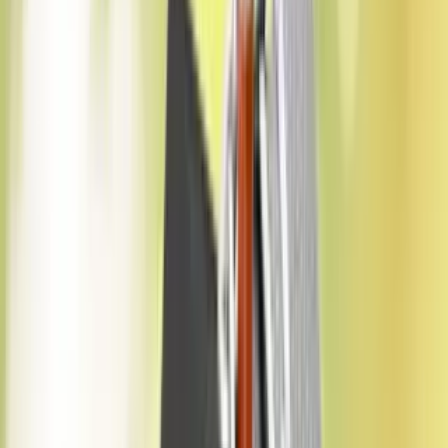
Rehberler
Satın Alma Rehberi
Satıcı Rehberi
Kiralama Rehberi
Konut Kredisi
Rehberi
Danışman Ara
Emlak Danışmanları
Emlak Ofisleri
Uzman Danışmanlar
Profesyoneller
Üyelik Paketleri
Reklam Çözümleri
Satış & Kiralama
Ücretsiz İlan Verin
Değerini Öğren
Danışman Bul
Uzman
Danışmanlar
Profesyoneller
Üyelik Paketleri
Reklam Çözümleri
Piyasa
Satılık Konut Piyasası
Satılık Arsa Piyasası
Satılık Arazi
Piyasası
Satılık İş Yeri Piyasası
Kaynaklar
Satıcı Rehberi
Emlakjet Blog
Haberler
Sektörel Raporlar
Yaşam
Emlak Terimleri
Emlak Rehberi
Finans & Yatırım
Bölge & Seyahat Rehberi
Haber ara...