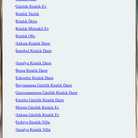
Günlük Kiralık Ev
Kiralık Yazlık
Kiralık Depo
Kiralık Müstakil Ev
Kiralık Ofis
Ankara Kiralık Daire
İstanbul Kiralık Daire
Antalya Kiralık Daire
Bursa Kiralık Daire
Eskişehir Kiralık Daire
Bayrampaşa Günlük Kiralık Daire
Gaziosmanpaşa Günlük Kiralık Daire
Esenler Günlük Kiralık Daire
Mersin Günlük Kiralık Ev
Ankara Günlük Kiralık Ev
Fethiye Kiralık Villa
Antalya Kiralık Villa