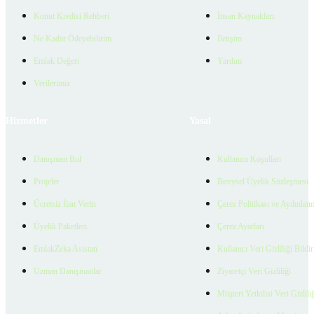
Konut Kredisi Rehberi
İnsan Kaynakları
Ne Kadar Ödeyebilirim
İletişim
Emlak Değeri
Yardım
Verilerimiz
Hizmetler
Yasal
Danışman Bul
Kullanım Koşulları
Projeler
Bireysel Üyelik Sözleşmesi
Ücretsiz İlan Verin
Çerez Politikası ve Aydınlat
Üyelik Paketleri
Çerez Ayarları
EmlakZeka Asistan
Kullanıcı Veri Gizliliği Bildi
Uzman Danışmanlar
Ziyaretçi Veri Gizliliği
Müşteri Yetkilisi Veri Gizlili