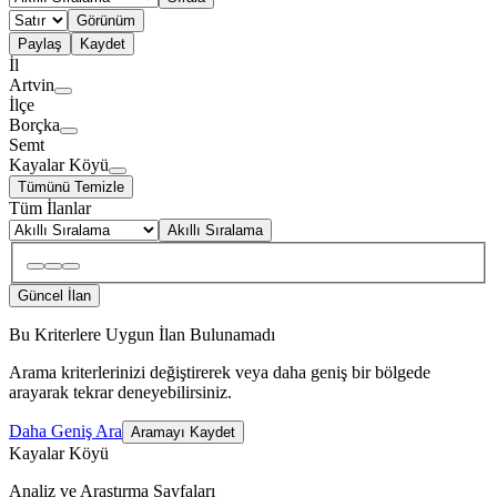
Görünüm
Paylaş
Kaydet
İl
Artvin
İlçe
Borçka
Semt
Kayalar Köyü
Tümünü Temizle
Tüm İlanlar
Akıllı Sıralama
Güncel İlan
Bu Kriterlere Uygun İlan Bulunamadı
Arama kriterlerinizi değiştirerek veya daha geniş bir bölgede
arayarak tekrar deneyebilirsiniz.
Daha Geniş Ara
Aramayı Kaydet
Kayalar Köyü
Analiz ve Araştırma Sayfaları