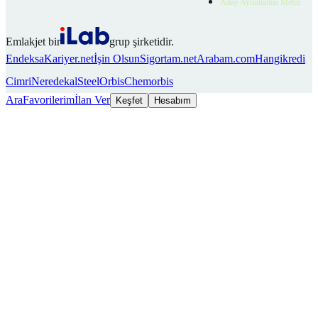
Aday Aydınlatma Metni
Emlakjet bir
grup şirketidir.
Endeksa
Kariyer.net
İşin Olsun
Sigortam.net
Arabam.com
Hangikredi
Cimri
Neredekal
SteelOrbis
Chemorbis
Ara
Favorilerim
İlan Ver
Keşfet
Hesabım