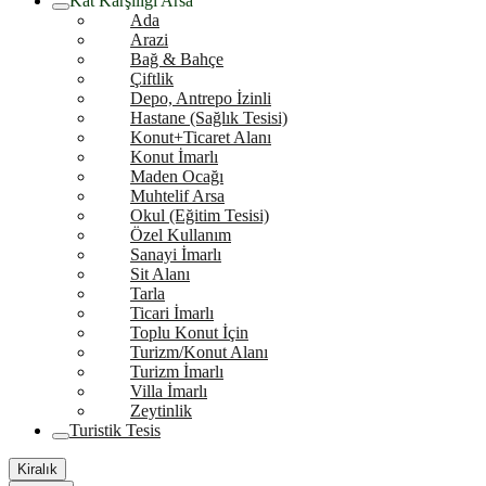
Kat Karşılığı Arsa
Ada
Arazi
Bağ & Bahçe
Çiftlik
Depo, Antrepo İzinli
Hastane (Sağlık Tesisi)
Konut+Ticaret Alanı
Konut İmarlı
Maden Ocağı
Muhtelif Arsa
Okul (Eğitim Tesisi)
Özel Kullanım
Sanayi İmarlı
Sit Alanı
Tarla
Ticari İmarlı
Toplu Konut İçin
Turizm/Konut Alanı
Turizm İmarlı
Villa İmarlı
Zeytinlik
Turistik Tesis
Kiralık