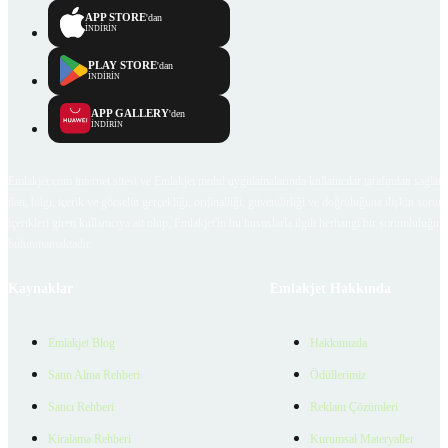
APP STORE
'dan
İNDİRİN
PLAY STORE
'dan
İNDİRİN
APP GALLERY
'den
İNDİRİN
Emlakjet.com internet sitesi ve Emlakjet mobil uygulamalarında kullanıcılar tarafından sağlana
ilan, bilgi, içerik ve görselin gerçekliği, orijinalliği, güvenilirliği ve doğruluğuna ilişkin soru
içerikleri giren kullanıcıya ait olup, Emlakjet'in bu hususlarla ilgili herhangi bir sorumluluğu
bulunmamaktadır.
Kaynaklar
Emlakjet Hakkında
Emlakjet Blog
Hakkımızda
Satın Alma Rehberi
Ödüllerimiz
Satıcı Rehberi
Reklam Çözümleri
Kiralama Rehberi
Kurumsal Materyaller