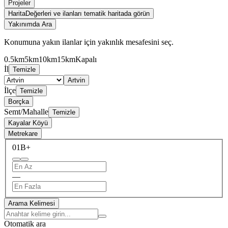
Projeler
Harita
Değerleri ve ilanları tematik haritada görün
Yakınımda Ara
Konumuna yakın ilanlar için yakınlık mesafesini seç.
0.5km
5km
10km
15km
Kapalı
İl
Temizle
Artvin
İlçe
Temizle
Borçka
Semt/Mahalle
Temizle
Kayalar Köyü
Metrekare
0
1B+
—
Arama Kelimesi
Otomatik ara