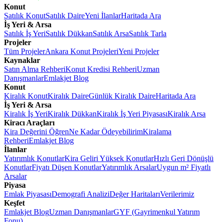
Konut
Satılık Konut
Satılık Daire
Yeni İlanlar
Haritada Ara
İş Yeri & Arsa
Satılık İş Yeri
Satılık Dükkan
Satılık Arsa
Satılık Tarla
Projeler
Tüm Projeler
Ankara Konut Projeleri
Yeni Projeler
Kaynaklar
Satın Alma Rehberi
Konut Kredisi Rehberi
Uzman
Danışmanlar
Emlakjet Blog
Konut
Kiralık Konut
Kiralık Daire
Günlük Kiralık Daire
Haritada Ara
İş Yeri & Arsa
Kiralık İş Yeri
Kiralık Dükkan
Kiralık İş Yeri Piyasası
Kiralık Arsa
Kiracı Araçları
Kira Değerini Öğren
Ne Kadar Ödeyebilirim
Kiralama
Rehberi
Emlakjet Blog
İlanlar
Yatırımlık Konutlar
Kira Geliri Yüksek Konutlar
Hızlı Geri Dönüşlü
Konutlar
Fiyatı Düşen Konutlar
Yatırımlık Arsalar
Uygun m² Fiyatlı
Arsalar
Piyasa
Emlak Piyasası
Demografi Analizi
Değer Haritaları
Verilerimiz
Keşfet
Emlakjet Blog
Uzman Danışmanlar
GYF (Gayrimenkul Yatırım
Fonu)