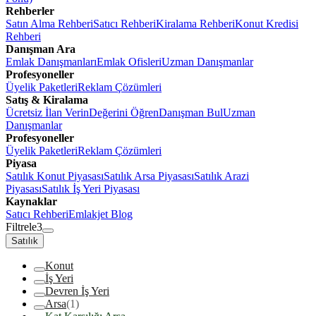
Rehberler
Satın Alma Rehberi
Satıcı Rehberi
Kiralama Rehberi
Konut Kredisi
Rehberi
Danışman Ara
Emlak Danışmanları
Emlak Ofisleri
Uzman Danışmanlar
Profesyoneller
Üyelik Paketleri
Reklam Çözümleri
Satış & Kiralama
Ücretsiz İlan Verin
Değerini Öğren
Danışman Bul
Uzman
Danışmanlar
Profesyoneller
Üyelik Paketleri
Reklam Çözümleri
Piyasa
Satılık Konut Piyasası
Satılık Arsa Piyasası
Satılık Arazi
Piyasası
Satılık İş Yeri Piyasası
Kaynaklar
Satıcı Rehberi
Emlakjet Blog
Filtrele
3
Satılık
Konut
İş Yeri
Devren İş Yeri
Arsa
(1)