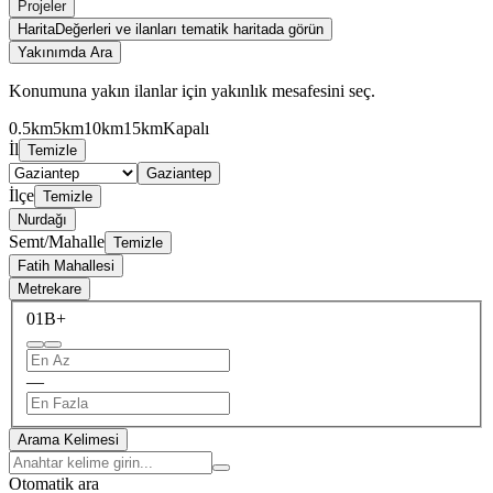
Projeler
Harita
Değerleri ve ilanları tematik haritada görün
Yakınımda Ara
Konumuna yakın ilanlar için yakınlık mesafesini seç.
0.5km
5km
10km
15km
Kapalı
İl
Temizle
Gaziantep
İlçe
Temizle
Nurdağı
Semt/Mahalle
Temizle
Fatih Mahallesi
Metrekare
0
1B+
—
Arama Kelimesi
Otomatik ara