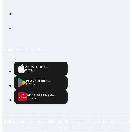
Emlakjet © 2006-2026
APP STORE
'dan
İNDİRİN
PLAY STORE
'dan
İNDİRİN
APP GALLERY
'den
İNDİRİN
Emlakjet.com internet sitesi ve Emlakjet mobil uygulamalarında kullanıcılar tarafından sağlana
ilan, bilgi, içerik ve görselin gerçekliği, orijinalliği, güvenilirliği ve doğruluğuna ilişkin soru
içerikleri giren kullanıcıya ait olup, Emlakjet'in bu hususlarla ilgili herhangi bir sorumluluğu