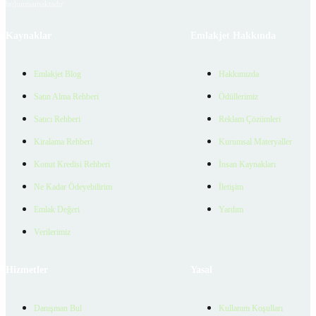
bulunmamaktadır.
Kaynaklar
Emlakjet Hakkında
Emlakjet Blog
Hakkımızda
Satın Alma Rehberi
Ödüllerimiz
Satıcı Rehberi
Reklam Çözümleri
Kiralama Rehberi
Kurumsal Materyaller
Konut Kredisi Rehberi
İnsan Kaynakları
Ne Kadar Ödeyebilirim
İletişim
Emlak Değeri
Yardım
Verilerimiz
Hizmetler
Yasal
Danışman Bul
Kullanım Koşulları