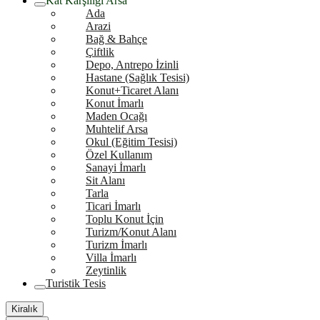
Kat Karşılığı Arsa
Ada
Arazi
Bağ & Bahçe
Çiftlik
Depo, Antrepo İzinli
Hastane (Sağlık Tesisi)
Konut+Ticaret Alanı
Konut İmarlı
Maden Ocağı
Muhtelif Arsa
Okul (Eğitim Tesisi)
Özel Kullanım
Sanayi İmarlı
Sit Alanı
Tarla
Ticari İmarlı
Toplu Konut İçin
Turizm/Konut Alanı
Turizm İmarlı
Villa İmarlı
Zeytinlik
Turistik Tesis
Kiralık