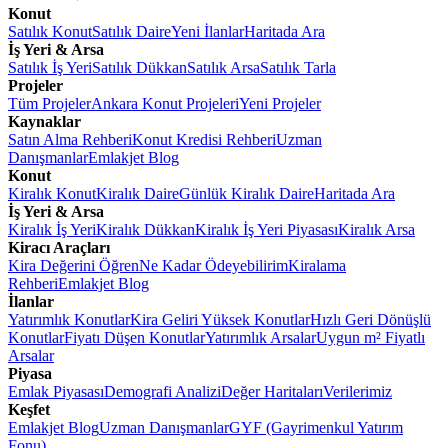
Konut
Satılık Konut
Satılık Daire
Yeni İlanlar
Haritada Ara
İş Yeri & Arsa
Satılık İş Yeri
Satılık Dükkan
Satılık Arsa
Satılık Tarla
Projeler
Tüm Projeler
Ankara Konut Projeleri
Yeni Projeler
Kaynaklar
Satın Alma Rehberi
Konut Kredisi Rehberi
Uzman
Danışmanlar
Emlakjet Blog
Konut
Kiralık Konut
Kiralık Daire
Günlük Kiralık Daire
Haritada Ara
İş Yeri & Arsa
Kiralık İş Yeri
Kiralık Dükkan
Kiralık İş Yeri Piyasası
Kiralık Arsa
Kiracı Araçları
Kira Değerini Öğren
Ne Kadar Ödeyebilirim
Kiralama
Rehberi
Emlakjet Blog
İlanlar
Yatırımlık Konutlar
Kira Geliri Yüksek Konutlar
Hızlı Geri Dönüşlü
Konutlar
Fiyatı Düşen Konutlar
Yatırımlık Arsalar
Uygun m² Fiyatlı
Arsalar
Piyasa
Emlak Piyasası
Demografi Analizi
Değer Haritaları
Verilerimiz
Keşfet
Emlakjet Blog
Uzman Danışmanlar
GYF (Gayrimenkul Yatırım
Fonu)