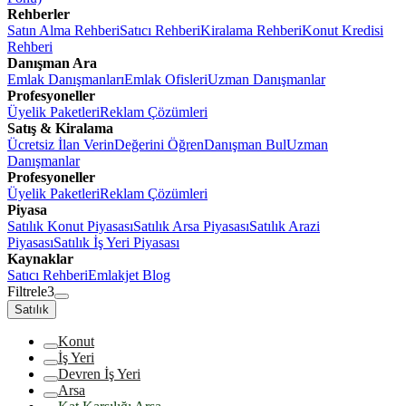
Rehberler
Satın Alma Rehberi
Satıcı Rehberi
Kiralama Rehberi
Konut Kredisi
Rehberi
Danışman Ara
Emlak Danışmanları
Emlak Ofisleri
Uzman Danışmanlar
Profesyoneller
Üyelik Paketleri
Reklam Çözümleri
Satış & Kiralama
Ücretsiz İlan Verin
Değerini Öğren
Danışman Bul
Uzman
Danışmanlar
Profesyoneller
Üyelik Paketleri
Reklam Çözümleri
Piyasa
Satılık Konut Piyasası
Satılık Arsa Piyasası
Satılık Arazi
Piyasası
Satılık İş Yeri Piyasası
Kaynaklar
Satıcı Rehberi
Emlakjet Blog
Filtrele
3
Satılık
Konut
İş Yeri
Devren İş Yeri
Arsa