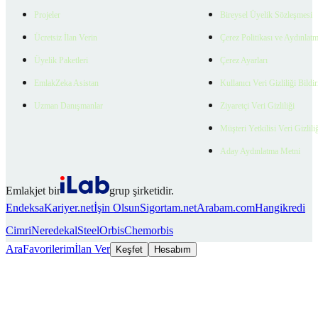
Projeler
Bireysel Üyelik Sözleşmesi
Ücretsiz İlan Verin
Çerez Politikası ve Aydınlat
Üyelik Paketleri
Çerez Ayarları
EmlakZeka Asistan
Kullanıcı Veri Gizliliği Bildi
Uzman Danışmanlar
Ziyaretçi Veri Gizliliği
Müşteri Yetkilisi Veri Gizlili
Aday Aydınlatma Metni
Emlakjet bir
grup şirketidir.
Endeksa
Kariyer.net
İşin Olsun
Sigortam.net
Arabam.com
Hangikredi
Cimri
Neredekal
SteelOrbis
Chemorbis
Ara
Favorilerim
İlan Ver
Keşfet
Hesabım