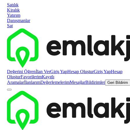
Satılık
Kiralık
Yatırım
Danışmanlar
Sat
Değerini Öğren
İlan Ver
Giriş Yap
Hesap Oluştur
Giriş Yap
Hesap
Oluştur
Favorilerim
Kayıtlı
Aramalar
İlanlarım
Değerlemelerim
Mesajlar
Bildirimler
Geri Bildirim