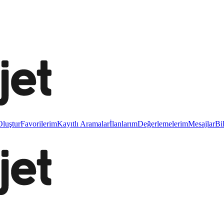
luştur
Favorilerim
Kayıtlı Aramalar
İlanlarım
Değerlemelerim
Mesajlar
Bi