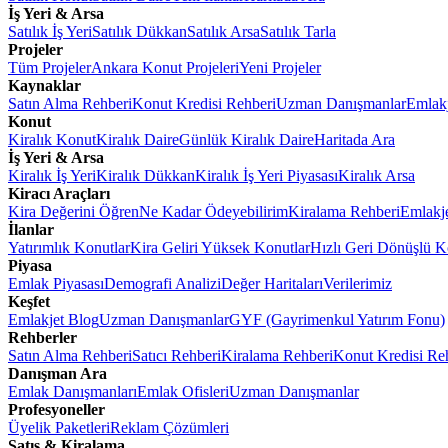
İş Yeri & Arsa
Satılık İş Yeri
Satılık Dükkan
Satılık Arsa
Satılık Tarla
Projeler
Tüm Projeler
Ankara Konut Projeleri
Yeni Projeler
Kaynaklar
Satın Alma Rehberi
Konut Kredisi Rehberi
Uzman Danışmanlar
Emlakj
Konut
Kiralık Konut
Kiralık Daire
Günlük Kiralık Daire
Haritada Ara
İş Yeri & Arsa
Kiralık İş Yeri
Kiralık Dükkan
Kiralık İş Yeri Piyasası
Kiralık Arsa
Kiracı Araçları
Kira Değerini Öğren
Ne Kadar Ödeyebilirim
Kiralama Rehberi
Emlakj
İlanlar
Yatırımlık Konutlar
Kira Geliri Yüksek Konutlar
Hızlı Geri Dönüşlü K
Piyasa
Emlak Piyasası
Demografi Analizi
Değer Haritaları
Verilerimiz
Keşfet
Emlakjet Blog
Uzman Danışmanlar
GYF (Gayrimenkul Yatırım Fonu)
Rehberler
Satın Alma Rehberi
Satıcı Rehberi
Kiralama Rehberi
Konut Kredisi Re
Danışman Ara
Emlak Danışmanları
Emlak Ofisleri
Uzman Danışmanlar
Profesyoneller
Üyelik Paketleri
Reklam Çözümleri
Satış & Kiralama