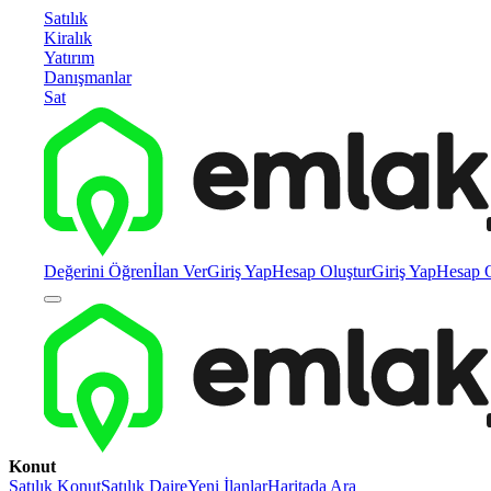
Satılık
Kiralık
Yatırım
Danışmanlar
Sat
Değerini Öğren
İlan Ver
Giriş Yap
Hesap Oluştur
Giriş Yap
Hesap O
Konut
Satılık Konut
Satılık Daire
Yeni İlanlar
Haritada Ara