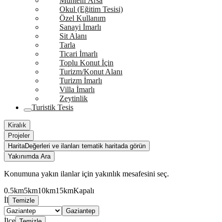
Muhtelif Arsa
Okul (Eğitim Tesisi)
Özel Kullanım
Sanayi İmarlı
Sit Alanı
Tarla
Ticari İmarlı
Toplu Konut İçin
Turizm/Konut Alanı
Turizm İmarlı
Villa İmarlı
Zeytinlik
Turistik Tesis
Kiralık
Projeler
Harita
Değerleri ve ilanları tematik haritada görün
Yakınımda Ara
Konumuna yakın ilanlar için yakınlık mesafesini seç.
0.5km
5km
10km
15km
Kapalı
İl
Temizle
Gaziantep
İlçe
Temizle