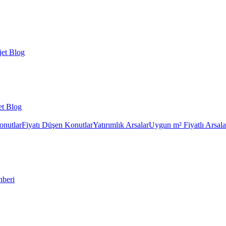
et Blog
et Blog
onutlar
Fiyatı Düşen Konutlar
Yatırımlık Arsalar
Uygun m² Fiyatlı Arsala
hberi