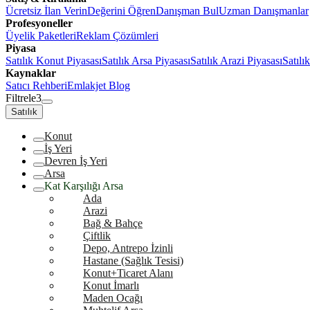
Ücretsiz İlan Verin
Değerini Öğren
Danışman Bul
Uzman Danışmanlar
Profesyoneller
Üyelik Paketleri
Reklam Çözümleri
Piyasa
Satılık Konut Piyasası
Satılık Arsa Piyasası
Satılık Arazi Piyasası
Satılı
Kaynaklar
Satıcı Rehberi
Emlakjet Blog
Filtrele
3
Satılık
Konut
İş Yeri
Devren İş Yeri
Arsa
Kat Karşılığı Arsa
Ada
Arazi
Bağ & Bahçe
Çiftlik
Depo, Antrepo İzinli
Hastane (Sağlık Tesisi)
Konut+Ticaret Alanı
Konut İmarlı
Maden Ocağı