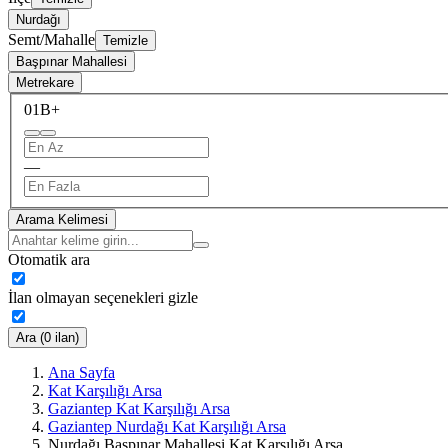
Nurdağı
Semt/Mahalle
Temizle
Başpınar Mahallesi
Metrekare
0
1B+
—
Arama Kelimesi
Otomatik ara
İlan olmayan seçenekleri gizle
Ara (0 ilan)
Ana Sayfa
Kat Karşılığı Arsa
Gaziantep Kat Karşılığı Arsa
Gaziantep Nurdağı Kat Karşılığı Arsa
Nurdağı Başpınar Mahallesi Kat Karşılığı Arsa