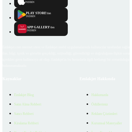
İNDİRİN
PLAY STORE
'dan
İNDİRİN
APP GALLERY
'den
İNDİRİN
Emlakjet.com internet sitesi ve Emlakjet mobil uygulamalarında kullanıcılar tarafından sağlana
ilan, bilgi, içerik ve görselin gerçekliği, orijinalliği, güvenilirliği ve doğruluğuna ilişkin soru
içerikleri giren kullanıcıya ait olup, Emlakjet'in bu hususlarla ilgili herhangi bir sorumluluğu
bulunmamaktadır.
Kaynaklar
Emlakjet Hakkında
Emlakjet Blog
Hakkımızda
Satın Alma Rehberi
Ödüllerimiz
Satıcı Rehberi
Reklam Çözümleri
Kiralama Rehberi
Kurumsal Materyaller