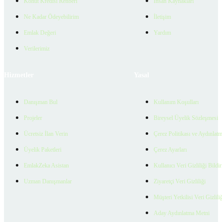
Konut Kredisi Rehberi
İnsan Kaynakları
Ne Kadar Ödeyebilirim
İletişim
Emlak Değeri
Yardım
Verilerimiz
Hizmetler
Yasal
Danışman Bul
Kullanım Koşulları
Projeler
Bireysel Üyelik Sözleşmesi
Ücretsiz İlan Verin
Çerez Politikası ve Aydınlat
Üyelik Paketleri
Çerez Ayarları
EmlakZeka Asistan
Kullanıcı Veri Gizliliği Bildi
Uzman Danışmanlar
Ziyaretçi Veri Gizliliği
Müşteri Yetkilisi Veri Gizlili
Aday Aydınlatma Metni