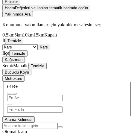
Projeler
Harita
Değerleri ve ilanları tematik haritada görün
Yakınımda Ara
Konumuna yakın ilanlar için yakınlık mesafesini seç.
0.5km
5km
10km
15km
Kapalı
İl
Temizle
Kars
İlçe
Temizle
Kağızman
Semt/Mahalle
Temizle
Bücüklü Köyü
Metrekare
0
1B+
—
Arama Kelimesi
Otomatik ara