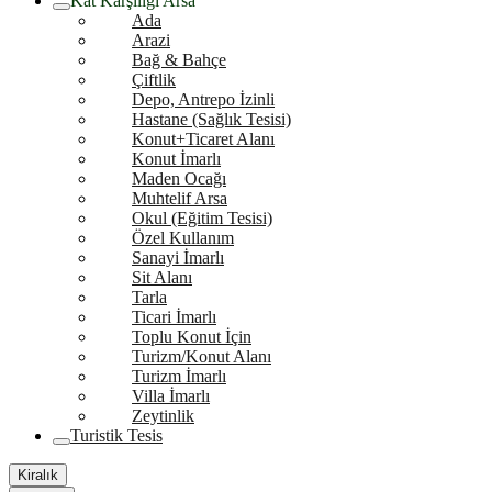
Kat Karşılığı Arsa
Ada
Arazi
Bağ & Bahçe
Çiftlik
Depo, Antrepo İzinli
Hastane (Sağlık Tesisi)
Konut+Ticaret Alanı
Konut İmarlı
Maden Ocağı
Muhtelif Arsa
Okul (Eğitim Tesisi)
Özel Kullanım
Sanayi İmarlı
Sit Alanı
Tarla
Ticari İmarlı
Toplu Konut İçin
Turizm/Konut Alanı
Turizm İmarlı
Villa İmarlı
Zeytinlik
Turistik Tesis
Kiralık