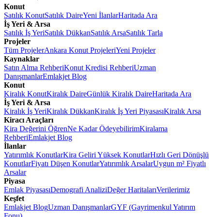
Konut
Satılık Konut
Satılık Daire
Yeni İlanlar
Haritada Ara
İş Yeri & Arsa
Satılık İş Yeri
Satılık Dükkan
Satılık Arsa
Satılık Tarla
Projeler
Tüm Projeler
Ankara Konut Projeleri
Yeni Projeler
Kaynaklar
Satın Alma Rehberi
Konut Kredisi Rehberi
Uzman
Danışmanlar
Emlakjet Blog
Konut
Kiralık Konut
Kiralık Daire
Günlük Kiralık Daire
Haritada Ara
İş Yeri & Arsa
Kiralık İş Yeri
Kiralık Dükkan
Kiralık İş Yeri Piyasası
Kiralık Arsa
Kiracı Araçları
Kira Değerini Öğren
Ne Kadar Ödeyebilirim
Kiralama
Rehberi
Emlakjet Blog
İlanlar
Yatırımlık Konutlar
Kira Geliri Yüksek Konutlar
Hızlı Geri Dönüşlü
Konutlar
Fiyatı Düşen Konutlar
Yatırımlık Arsalar
Uygun m² Fiyatlı
Arsalar
Piyasa
Emlak Piyasası
Demografi Analizi
Değer Haritaları
Verilerimiz
Keşfet
Emlakjet Blog
Uzman Danışmanlar
GYF (Gayrimenkul Yatırım
Fonu)