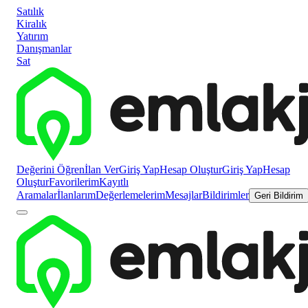
Satılık
Kiralık
Yatırım
Danışmanlar
Sat
Değerini Öğren
İlan Ver
Giriş Yap
Hesap Oluştur
Giriş Yap
Hesap
Oluştur
Favorilerim
Kayıtlı
Aramalar
İlanlarım
Değerlemelerim
Mesajlar
Bildirimler
Geri Bildirim