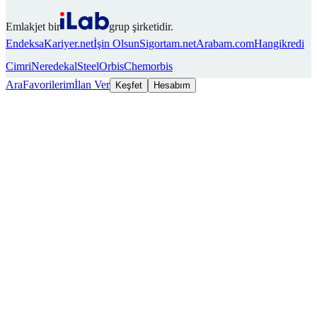
Emlakjet bir
grup şirketidir.
Endeksa
Kariyer.net
İşin Olsun
Sigortam.net
Arabam.com
Hangikredi
Cimri
Neredekal
SteelOrbis
Chemorbis
Ara
Favorilerim
İlan Ver
Keşfet
Hesabım