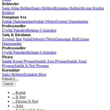
Rehberler
Satın Alma Rehberi
Satıcı Rehberi
Kiralama Rehberi
Konut Kredisi
Rehberi
Danışman Ara
Emlak Danışmanları
Emlak Ofisleri
Uzman Danışmanlar
Profesyoneller
Üyelik Paketleri
Reklam Çözümleri
Satış & Kiralama
Ücretsiz İlan Verin
Değerini Öğren
Danışman Bul
Uzman
Danışmanlar
Profesyoneller
Üyelik Paketleri
Reklam Çözümleri
Piyasa
Satılık Konut Piyasası
Satılık Arsa Piyasası
Satılık Arazi
Piyasası
Satılık İş Yeri Piyasası
Kaynaklar
Satıcı Rehberi
Emlakjet Blog
Filtrele
3
Satılık
Konut
İş Yeri
Devren İş Yeri
Arsa