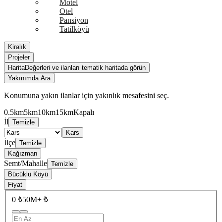
Motel
Otel
Pansiyon
Tatilköyü
Kiralık
Projeler
Harita
Değerleri ve ilanları tematik haritada görün
Yakınımda Ara
Konumuna yakın ilanlar için yakınlık mesafesini seç.
0.5km
5km
10km
15km
Kapalı
İl
Temizle
Kars
İlçe
Temizle
Kağızman
Semt/Mahalle
Temizle
Bücüklü Köyü
Fiyat
0 ₺
50M+ ₺