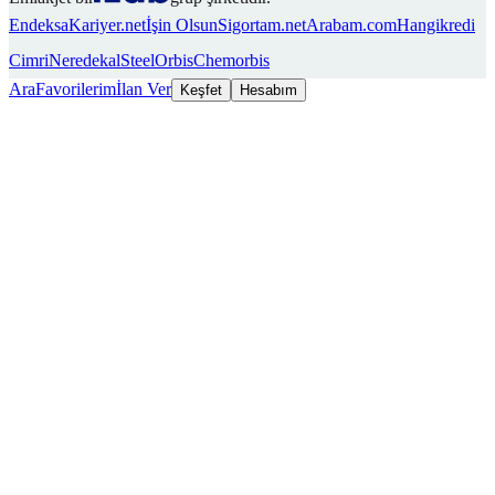
Endeksa
Kariyer.net
İşin Olsun
Sigortam.net
Arabam.com
Hangikredi
Cimri
Neredekal
SteelOrbis
Chemorbis
Ara
Favorilerim
İlan Ver
Keşfet
Hesabım