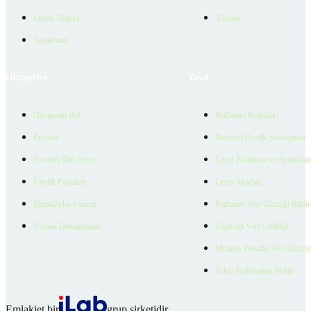
Emlak Değeri
Yardım
Verilerimiz
Hizmetler
Yasal
Danışman Bul
Kullanım Koşulları
Projeler
Bireysel Üyelik Sözleşmesi
Ücretsiz İlan Verin
Çerez Politikası ve Aydınlat
Üyelik Paketleri
Çerez Ayarları
EmlakZeka Asistan
Kullanıcı Veri Gizliliği Bildi
Uzman Danışmanlar
Ziyaretçi Veri Gizliliği
Müşteri Yetkilisi Veri Gizlili
Aday Aydınlatma Metni
Emlakjet bir
grup şirketidir.