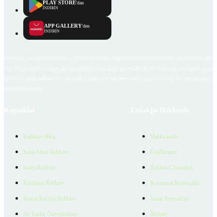
PLAY STORE
'dan
İNDİRİN
APP GALLERY
'den
İNDİRİN
Emlakjet.com internet sitesi ve Emlakjet mobil uygulamalarında kullanıcılar tarafından sağlana
ilan, bilgi, içerik ve görselin gerçekliği, orijinalliği, güvenilirliği ve doğruluğuna ilişkin soru
içerikleri giren kullanıcıya ait olup, Emlakjet'in bu hususlarla ilgili herhangi bir sorumluluğu
bulunmamaktadır.
Kaynaklar
Emlakjet Hakkında
Emlakjet Blog
Hakkımızda
Satın Alma Rehberi
Ödüllerimiz
Satıcı Rehberi
Reklam Çözümleri
Kiralama Rehberi
Kurumsal Materyaller
Konut Kredisi Rehberi
İnsan Kaynakları
Ne Kadar Ödeyebilirim
İletişim