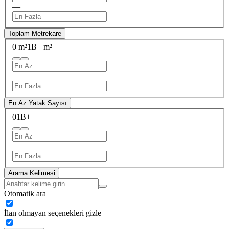
—
Toplam Metrekare
0 m²
1B+ m²
—
En Az Yatak Sayısı
0
1B+
—
Arama Kelimesi
Otomatik ara
İlan olmayan seçenekleri gizle