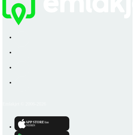
Emlakjet © 2006-2026
APP STORE
'dan
İNDİRİN