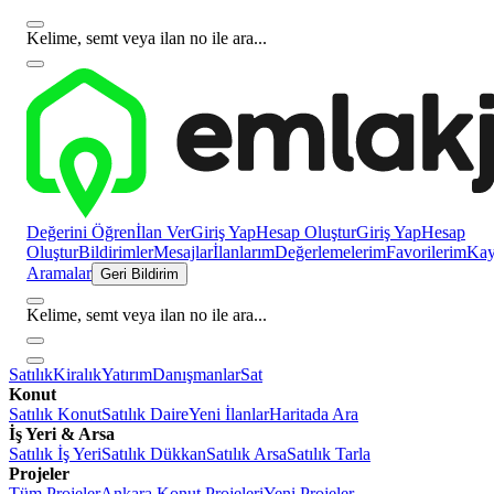
Kelime, semt veya ilan no ile ara...
Değerini Öğren
İlan Ver
Giriş Yap
Hesap Oluştur
Giriş Yap
Hesap
Oluştur
Bildirimler
Mesajlar
İlanlarım
Değerlemelerim
Favorilerim
Kayı
Aramalar
Geri Bildirim
Kelime, semt veya ilan no ile ara...
Satılık
Kiralık
Yatırım
Danışmanlar
Sat
Konut
Satılık Konut
Satılık Daire
Yeni İlanlar
Haritada Ara
İş Yeri & Arsa
Satılık İş Yeri
Satılık Dükkan
Satılık Arsa
Satılık Tarla
Projeler
Tüm Projeler
Ankara Konut Projeleri
Yeni Projeler