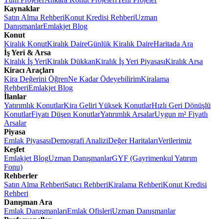
Kaynaklar
Satın Alma Rehberi
Konut Kredisi Rehberi
Uzman
Danışmanlar
Emlakjet Blog
Konut
Kiralık Konut
Kiralık Daire
Günlük Kiralık Daire
Haritada Ara
İş Yeri & Arsa
Kiralık İş Yeri
Kiralık Dükkan
Kiralık İş Yeri Piyasası
Kiralık Arsa
Kiracı Araçları
Kira Değerini Öğren
Ne Kadar Ödeyebilirim
Kiralama
Rehberi
Emlakjet Blog
İlanlar
Yatırımlık Konutlar
Kira Geliri Yüksek Konutlar
Hızlı Geri Dönüşlü
Konutlar
Fiyatı Düşen Konutlar
Yatırımlık Arsalar
Uygun m² Fiyatlı
Arsalar
Piyasa
Emlak Piyasası
Demografi Analizi
Değer Haritaları
Verilerimiz
Keşfet
Emlakjet Blog
Uzman Danışmanlar
GYF (Gayrimenkul Yatırım
Fonu)
Rehberler
Satın Alma Rehberi
Satıcı Rehberi
Kiralama Rehberi
Konut Kredisi
Rehberi
Danışman Ara
Emlak Danışmanları
Emlak Ofisleri
Uzman Danışmanlar