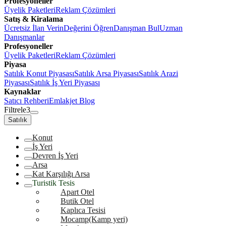
Profesyoneller
Üyelik Paketleri
Reklam Çözümleri
Satış & Kiralama
Ücretsiz İlan Verin
Değerini Öğren
Danışman Bul
Uzman
Danışmanlar
Profesyoneller
Üyelik Paketleri
Reklam Çözümleri
Piyasa
Satılık Konut Piyasası
Satılık Arsa Piyasası
Satılık Arazi
Piyasası
Satılık İş Yeri Piyasası
Kaynaklar
Satıcı Rehberi
Emlakjet Blog
Filtrele
3
Satılık
Konut
İş Yeri
Devren İş Yeri
Arsa
Kat Karşılığı Arsa
Turistik Tesis
Apart Otel
Butik Otel
Kaplıca Tesisi
Mocamp(Kamp yeri)