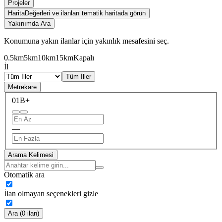
Projeler
Harita
Değerleri ve ilanları tematik haritada görün
Yakınımda Ara
Konumuna yakın ilanlar için yakınlık mesafesini seç.
0.5km
5km
10km
15km
Kapalı
İl
Tüm İller
Metrekare
0
1B+
—
Arama Kelimesi
Otomatik ara
İlan olmayan seçenekleri gizle
Ara (0 ilan)