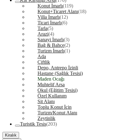
Kat Karşılığı Arsa
(170)
Konut İmarlı
(119)
Konut+Ticaret Alanı
(18)
Villa İmarlı
(12)
Ticari İmarlı
(6)
Tarla
(5)
Arazi
(4)
Sanayi İmarlı
(3)
Bağ & Bahçe
(2)
Turizm İmarlı
(1)
Ada
Çiftlik
Depo, Antrepo İzinli
Hastane (Sağlık Tesisi)
Maden Ocağı
Muhtelif Arsa
Okul (Eğitim Tesisi)
Özel Kullanım
Sit Alanı
Toplu Konut İçin
Turizm/Konut Alanı
Zeytinlik
Turistik Tesis
(203)
Kiralık