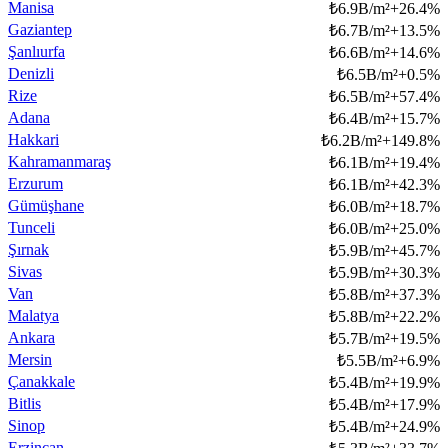
Manisa
₺
6.9B/m²
+
26.4
%
Gaziantep
₺
6.7B/m²
+
13.5
%
Şanlıurfa
₺
6.6B/m²
+
14.6
%
Denizli
₺
6.5B/m²
+
0.5
%
Rize
₺
6.5B/m²
+
57.4
%
Adana
₺
6.4B/m²
+
15.7
%
Hakkari
₺
6.2B/m²
+
149.8
%
Kahramanmaraş
₺
6.1B/m²
+
19.4
%
Erzurum
₺
6.1B/m²
+
42.3
%
Gümüşhane
₺
6.0B/m²
+
18.7
%
Tunceli
₺
6.0B/m²
+
25.0
%
Şırnak
₺
5.9B/m²
+
45.7
%
Sivas
₺
5.9B/m²
+
30.3
%
Van
₺
5.8B/m²
+
37.3
%
Malatya
₺
5.8B/m²
+
22.2
%
Ankara
₺
5.7B/m²
+
19.5
%
Mersin
₺
5.5B/m²
+
6.9
%
Çanakkale
₺
5.4B/m²
+
19.9
%
Bitlis
₺
5.4B/m²
+
17.9
%
Sinop
₺
5.4B/m²
+
24.9
%
Erzincan