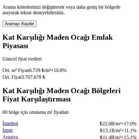
Arama kriterlerinizi değiştirerek veya daha geniş bir bölgede
arayarak tekrar deneyebilirsiniz.
Aramayı Kaydet
Kat Karşılığı Maden Ocağı Emlak
Piyasası
Güncel fiyat verileri
Ort. m² Fiyatı
6.729 ₺/m²
+
10.8
%
Ort. Fiyat
3.707.679 ₺
Kat Karşılığı Maden Ocağı Bölgeleri
Fiyat Karşılaştırması
80 bölge için ortalama m² fiyatları
İstanbul
₺
22.0B/m²
+
17.0
%
İzmir
₺
13.1B/m²
+
11.1
%
Antalya
₺
11.4B/m²
+
15.1
%