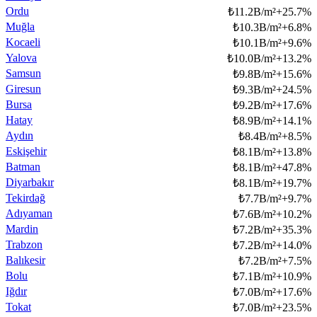
Ordu
₺
11.2B/m²
+
25.7
%
Muğla
₺
10.3B/m²
+
6.8
%
Kocaeli
₺
10.1B/m²
+
9.6
%
Yalova
₺
10.0B/m²
+
13.2
%
Samsun
₺
9.8B/m²
+
15.6
%
Giresun
₺
9.3B/m²
+
24.5
%
Bursa
₺
9.2B/m²
+
17.6
%
Hatay
₺
8.9B/m²
+
14.1
%
Aydın
₺
8.4B/m²
+
8.5
%
Eskişehir
₺
8.1B/m²
+
13.8
%
Batman
₺
8.1B/m²
+
47.8
%
Diyarbakır
₺
8.1B/m²
+
19.7
%
Tekirdağ
₺
7.7B/m²
+
9.7
%
Adıyaman
₺
7.6B/m²
+
10.2
%
Mardin
₺
7.2B/m²
+
35.3
%
Trabzon
₺
7.2B/m²
+
14.0
%
Balıkesir
₺
7.2B/m²
+
7.5
%
Bolu
₺
7.1B/m²
+
10.9
%
Iğdır
₺
7.0B/m²
+
17.6
%
Tokat
₺
7.0B/m²
+
23.5
%