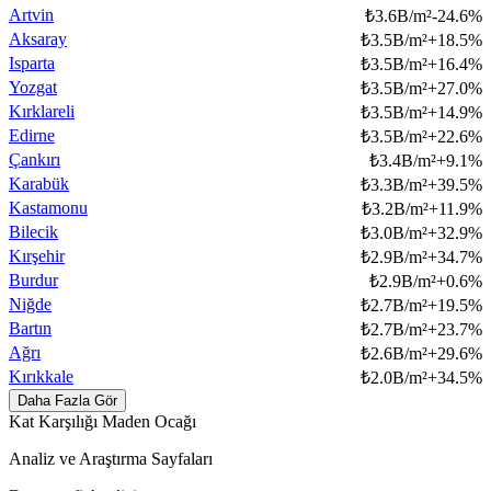
Artvin
₺
3.6B/m²
-24.6
%
Aksaray
₺
3.5B/m²
+
18.5
%
Isparta
₺
3.5B/m²
+
16.4
%
Yozgat
₺
3.5B/m²
+
27.0
%
Kırklareli
₺
3.5B/m²
+
14.9
%
Edirne
₺
3.5B/m²
+
22.6
%
Çankırı
₺
3.4B/m²
+
9.1
%
Karabük
₺
3.3B/m²
+
39.5
%
Kastamonu
₺
3.2B/m²
+
11.9
%
Bilecik
₺
3.0B/m²
+
32.9
%
Kırşehir
₺
2.9B/m²
+
34.7
%
Burdur
₺
2.9B/m²
+
0.6
%
Niğde
₺
2.7B/m²
+
19.5
%
Bartın
₺
2.7B/m²
+
23.7
%
Ağrı
₺
2.6B/m²
+
29.6
%
Kırıkkale
₺
2.0B/m²
+
34.5
%
Daha Fazla Gör
Kat Karşılığı Maden Ocağı
Analiz ve Araştırma Sayfaları