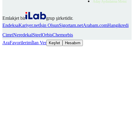
Aday Aydınlatma Metni
Emlakjet bir
grup şirketidir.
Endeksa
Kariyer.net
İşin Olsun
Sigortam.net
Arabam.com
Hangikredi
Cimri
Neredekal
SteelOrbis
Chemorbis
Ara
Favorilerim
İlan Ver
Keşfet
Hesabım