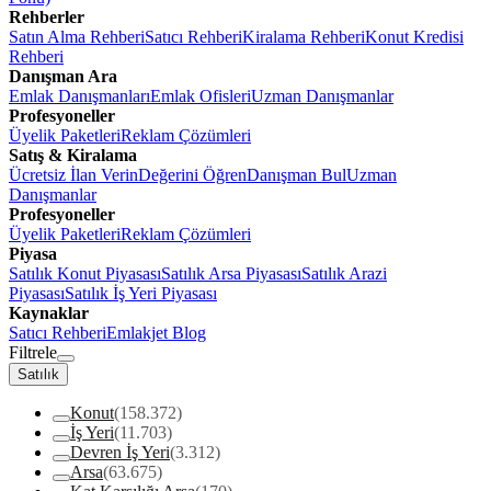
Rehberler
Satın Alma Rehberi
Satıcı Rehberi
Kiralama Rehberi
Konut Kredisi
Rehberi
Danışman Ara
Emlak Danışmanları
Emlak Ofisleri
Uzman Danışmanlar
Profesyoneller
Üyelik Paketleri
Reklam Çözümleri
Satış & Kiralama
Ücretsiz İlan Verin
Değerini Öğren
Danışman Bul
Uzman
Danışmanlar
Profesyoneller
Üyelik Paketleri
Reklam Çözümleri
Piyasa
Satılık Konut Piyasası
Satılık Arsa Piyasası
Satılık Arazi
Piyasası
Satılık İş Yeri Piyasası
Kaynaklar
Satıcı Rehberi
Emlakjet Blog
Filtrele
Satılık
Konut
(158.372)
İş Yeri
(11.703)
Devren İş Yeri
(3.312)
Arsa
(63.675)