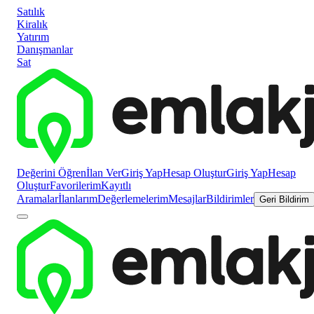
Satılık
Kiralık
Yatırım
Danışmanlar
Sat
Değerini Öğren
İlan Ver
Giriş Yap
Hesap Oluştur
Giriş Yap
Hesap
Oluştur
Favorilerim
Kayıtlı
Aramalar
İlanlarım
Değerlemelerim
Mesajlar
Bildirimler
Geri Bildirim