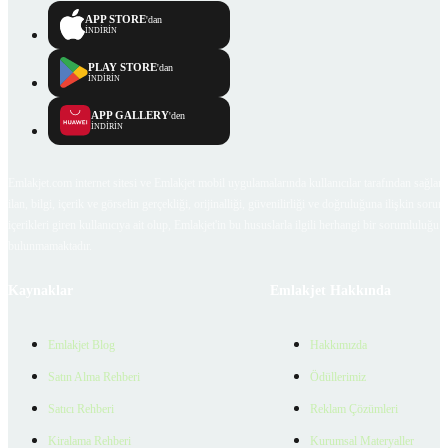
APP STORE
'dan
İNDİRİN
PLAY STORE
'dan
İNDİRİN
APP GALLERY
'den
İNDİRİN
Emlakjet.com internet sitesi ve Emlakjet mobil uygulamalarında kullanıcılar tarafından sağlana
ilan, bilgi, içerik ve görselin gerçekliği, orijinalliği, güvenilirliği ve doğruluğuna ilişkin soru
içerikleri giren kullanıcıya ait olup, Emlakjet'in bu hususlarla ilgili herhangi bir sorumluluğu
bulunmamaktadır.
Kaynaklar
Emlakjet Hakkında
Emlakjet Blog
Hakkımızda
Satın Alma Rehberi
Ödüllerimiz
Satıcı Rehberi
Reklam Çözümleri
Kiralama Rehberi
Kurumsal Materyaller