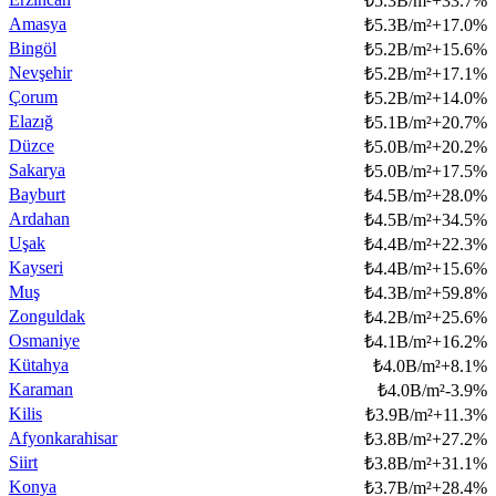
₺
5.3B/m²
+
33.7
%
Amasya
₺
5.3B/m²
+
17.0
%
Bingöl
₺
5.2B/m²
+
15.6
%
Nevşehir
₺
5.2B/m²
+
17.1
%
Çorum
₺
5.2B/m²
+
14.0
%
Elazığ
₺
5.1B/m²
+
20.7
%
Düzce
₺
5.0B/m²
+
20.2
%
Sakarya
₺
5.0B/m²
+
17.5
%
Bayburt
₺
4.5B/m²
+
28.0
%
Ardahan
₺
4.5B/m²
+
34.5
%
Uşak
₺
4.4B/m²
+
22.3
%
Kayseri
₺
4.4B/m²
+
15.6
%
Muş
₺
4.3B/m²
+
59.8
%
Zonguldak
₺
4.2B/m²
+
25.6
%
Osmaniye
₺
4.1B/m²
+
16.2
%
Kütahya
₺
4.0B/m²
+
8.1
%
Karaman
₺
4.0B/m²
-3.9
%
Kilis
₺
3.9B/m²
+
11.3
%
Afyonkarahisar
₺
3.8B/m²
+
27.2
%
Siirt
₺
3.8B/m²
+
31.1
%
Konya
₺
3.7B/m²
+
28.4
%