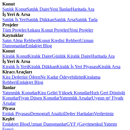
Konut
Satılık Konut
Satılık Daire
Yeni İlanlar
Haritada Ara
İş Yeri & Arsa
Satılık İş Yeri
Satılık Dükkan
Satılık Arsa
Satılık Tarla
Projeler
Tüm Projeler
Ankara Konut Projeleri
Yeni Projeler
Kaynaklar
Satın Alma Rehberi
Konut Kredisi Rehberi
Uzman
Danışmanlar
Emlakjet Blog
Konut
Kiralık Konut
Kiralık Daire
Günlük Kiralık Daire
Haritada Ara
İş Yeri & Arsa
Kiralık İş Yeri
Kiralık Dükkan
Kiralık İş Yeri Piyasası
Kiralık Arsa
Kiracı Araçları
Kira Değerini Öğren
Ne Kadar Ödeyebilirim
Kiralama
Rehberi
Emlakjet Blog
İlanlar
Yatırımlık Konutlar
Kira Geliri Yüksek Konutlar
Hızlı Geri Dönüşlü
Konutlar
Fiyatı Düşen Konutlar
Yatırımlık Arsalar
Uygun m² Fiyatlı
Arsalar
Piyasa
Emlak Piyasası
Demografi Analizi
Değer Haritaları
Verilerimiz
Keşfet
Emlakjet Blog
Uzman Danışmanlar
GYF (Gayrimenkul Yatırım
Fonu)