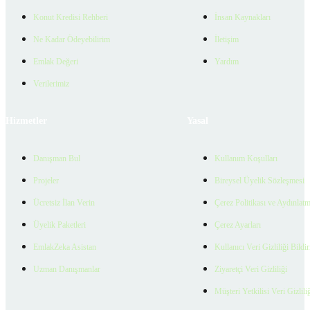
Konut Kredisi Rehberi
İnsan Kaynakları
Ne Kadar Ödeyebilirim
İletişim
Emlak Değeri
Yardım
Verilerimiz
Hizmetler
Yasal
Danışman Bul
Kullanım Koşulları
Projeler
Bireysel Üyelik Sözleşmesi
Ücretsiz İlan Verin
Çerez Politikası ve Aydınlat
Üyelik Paketleri
Çerez Ayarları
EmlakZeka Asistan
Kullanıcı Veri Gizliliği Bildi
Uzman Danışmanlar
Ziyaretçi Veri Gizliliği
Müşteri Yetkilisi Veri Gizlili