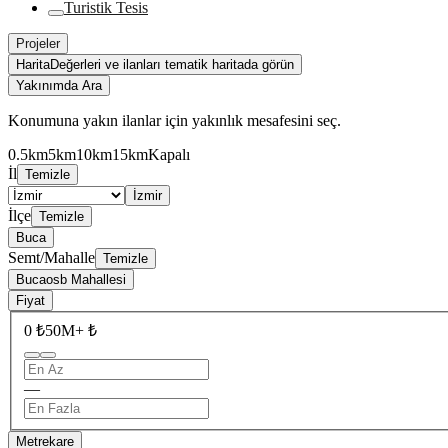
Turistik Tesis
Projeler
Harita
Değerleri ve ilanları tematik haritada görün
Yakınımda Ara
Konumuna yakın ilanlar için yakınlık mesafesini seç.
0.5km
5km
10km
15km
Kapalı
İl
Temizle
İzmir
İlçe
Temizle
Buca
Semt/Mahalle
Temizle
Bucaosb Mahallesi
Fiyat
0 ₺
50M+ ₺
—
Metrekare