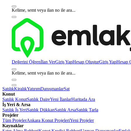
Kelime, semt veya ilan no ile ara...
Değerini Öğren
İlan Ver
Giriş Yap
Hesap Oluştur
Giriş Yap
Hesap O
Kelime, semt veya ilan no ile ara...
Satılık
Kiralık
Yatırım
Danışmanlar
Sat
Konut
Satılık Konut
Satılık Daire
Yeni İlanlar
Haritada Ara
İş Yeri & Arsa
Satılık İş Yeri
Satılık Dükkan
Satılık Arsa
Satılık Tarla
Projeler
Tüm Projeler
Ankara Konut Projeleri
Yeni Projeler
Kaynaklar
Satın Alma Rehberi
Konut Kredisi Rehberi
Uzman Danışmanlar
Emlakj