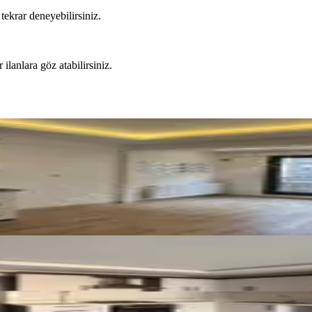
tekrar deneyebilirsiniz.
 ilanlara göz atabilirsiniz.
ergi Dairesi Yakını
el Bahçeli Otoparklı 1+1 Daire