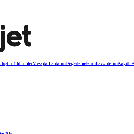
luştur
Bildirimler
Mesajlar
İlanlarım
Değerlemelerim
Favorilerim
Kayıtlı 
et Blog