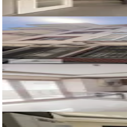
27.000 ₺
YENİ
Buca Meydan Üçkuyular Hasana
Buca, Atatürk Mahallesi
3+1
·
120 m²
·
Yüksek giriş
·
06.08.2026
31.000 ₺
YENİ
Buca Yıldız Mahallesinde Doğal
Buca, Yıldız Mahallesi
3+1
·
140 m²
·
Kot 1
·
05.08.2026
33.000 ₺
YENİ
Hasanağa Bahçesi Yakını Yerden 