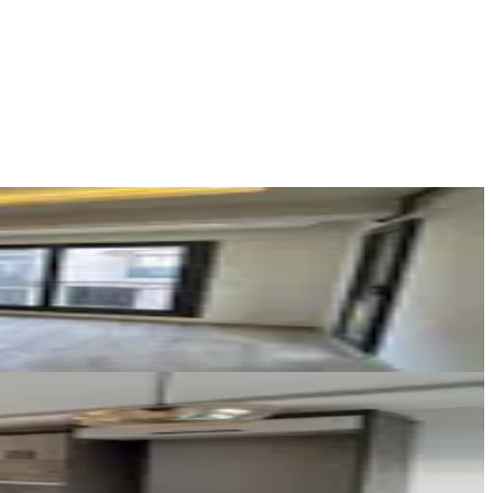
LİVA GAYRİMENKUL
Recep Altun
Ara
Venko
TAHİR U.
Ara