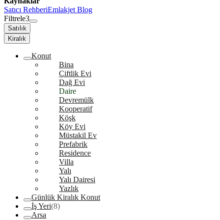
Kaynaklar
Satıcı Rehberi
Emlakjet Blog
Filtrele
3
Satılık
Kiralık
Konut
Bina
Çiftlik Evi
Dağ Evi
Daire
Devremülk
Kooperatif
Köşk
Köy Evi
Müstakil Ev
Prefabrik
Residence
Villa
Yalı
Yalı Dairesi
Yazlık
Günlük Kiralık Konut
İş Yeri
(8)
Arsa