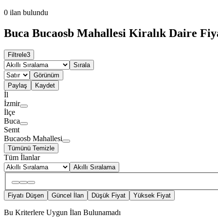
0
ilan bulundu
Buca Bucaosb Mahallesi Kiralık Daire Fiy
Filtrele
3
Sırala
Görünüm
Paylaş
Kaydet
İl
İzmir
İlçe
Buca
Semt
Bucaosb Mahallesi
Tümünü Temizle
Tüm İlanlar
Akıllı Sıralama
Fiyatı Düşen
Güncel İlan
Düşük Fiyat
Yüksek Fiyat
Bu Kriterlere Uygun İlan Bulunamadı