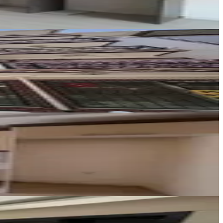
HAN GAYRİMENKUL
HAN GAYRİMENKUL
Ara
Tütü Gayrimenkul Danışmanlığı
MEHMET TÜTÜ
Ara