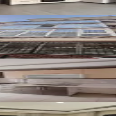
ğa Yakını
gazlı Asansörlü 140m2 3+1
Isıtmalı Arakat Kiralık