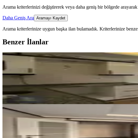
Arama kriterlerinizi değiştirerek veya daha geniş bir bölgede arayarak 
Daha Geniş Ara
Aramayı Kaydet
Arama kriterlerinize uygun başka ilan bulamadık.
Kriterlerinize benzer
Benzer İlanlar
YENİ
Şirinyer'de Kiralık 1+1 Daire - V
Buca, Barış Mahallesi
1+1
·
55 m²
·
2. Kat
·
06.08.2026
23.000 ₺
YENİ
Şirinyer İzban Önü 2 Yaşında Öz
Buca, İnkılap Mahallesi
1+1
·
60 m²
·
Yüksek giriş
·
06.08.2026