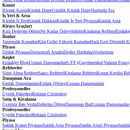
Konut
Kiralık Konut
Kiralık Daire
Günlük Kiralık Daire
Haritada Ara
İş Yeri & Arsa
Kiralık İş Yeri
Kiralık Dükkan
Kiralık İş Yeri Piyasası
Kiralık Arsa
Kiracı Araçları
Kira Değerini Öğren
Ne Kadar Ödeyebilirim
Kiralama Rehberi
Emlakj
İlanlar
Yatırımlık Konutlar
Kira Geliri Yüksek Konutlar
Hızlı Geri Dönüşlü K
Piyasa
Emlak Piyasası
Demografi Analizi
Değer Haritaları
Verilerimiz
Keşfet
Emlakjet Blog
Uzman Danışmanlar
GYF (Gayrimenkul Yatırım Fonu)
Rehberler
Satın Alma Rehberi
Satıcı Rehberi
Kiralama Rehberi
Konut Kredisi Re
Danışman Ara
Emlak Danışmanları
Emlak Ofisleri
Uzman Danışmanlar
Profesyoneller
Üyelik Paketleri
Reklam Çözümleri
Satış & Kiralama
Ücretsiz İlan Verin
Değerini Öğren
Danışman Bul
Uzman Danışmanlar
Profesyoneller
Üyelik Paketleri
Reklam Çözümleri
Piyasa
Satılık Konut Piyasası
Satılık Arsa Piyasası
Satılık Arazi Piyasası
Satılı