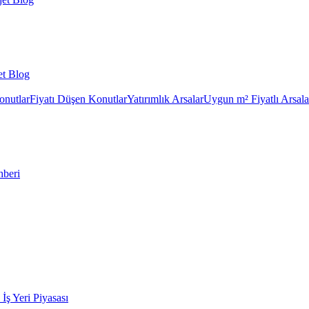
et Blog
onutlar
Fiyatı Düşen Konutlar
Yatırımlık Arsalar
Uygun m² Fiyatlı Arsala
hberi
k İş Yeri Piyasası