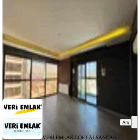
Buca Dasif Konsept Köşe 13.kat 3+1
Ebeveyn Banyolu Kiralık Daire!
Buca, Mustafa Kemal Mahallesi
3+1
·
150 m²
·
13. Kat
·
08.08.2026
47.000 ₺
VERİ EMLAK LOFT ALSANCAK - VERİ EMLAK
SEFERİHİSAR
Veri Emlak Loft Alsancak
Ara
Ara
VERİ EMLAK LOFT ALSANCAK -