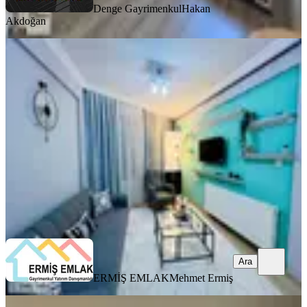
Denge Gayrimenkul
Hakan
Akdoğan
YENİ
Eşyalı , Bahçeli Kiralık 1+1 Daire
Buca, Kuruçeşme Mahallesi
1+1
·
60 m²
·
Yüksek giriş
·
09.08.2026
23.000 ₺
ERMİŞ EMLAK
Mehmet Ermiş
Ara
Ara
ERMİŞ EMLAK
Mehmet Ermiş
YENİ