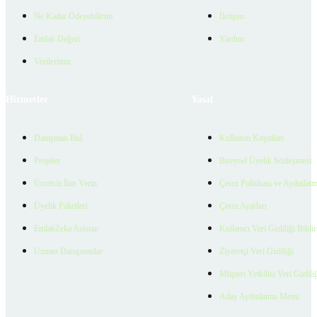
Ne Kadar Ödeyebilirim
İletişim
Emlak Değeri
Yardım
Verilerimiz
Hizmetler
Yasal
Danışman Bul
Kullanım Koşulları
Projeler
Bireysel Üyelik Sözleşmesi
Ücretsiz İlan Verin
Çerez Politikası ve Aydınlat
Üyelik Paketleri
Çerez Ayarları
EmlakZeka Asistan
Kullanıcı Veri Gizliliği Bildi
Uzman Danışmanlar
Ziyaretçi Veri Gizliliği
Müşteri Yetkilisi Veri Gizlili
Aday Aydınlatma Metni