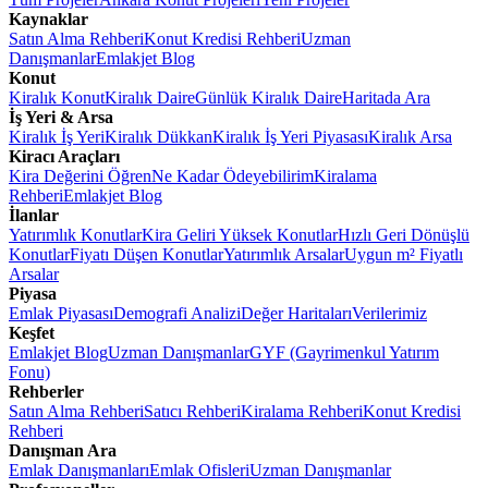
Kaynaklar
Satın Alma Rehberi
Konut Kredisi Rehberi
Uzman
Danışmanlar
Emlakjet Blog
Konut
Kiralık Konut
Kiralık Daire
Günlük Kiralık Daire
Haritada Ara
İş Yeri & Arsa
Kiralık İş Yeri
Kiralık Dükkan
Kiralık İş Yeri Piyasası
Kiralık Arsa
Kiracı Araçları
Kira Değerini Öğren
Ne Kadar Ödeyebilirim
Kiralama
Rehberi
Emlakjet Blog
İlanlar
Yatırımlık Konutlar
Kira Geliri Yüksek Konutlar
Hızlı Geri Dönüşlü
Konutlar
Fiyatı Düşen Konutlar
Yatırımlık Arsalar
Uygun m² Fiyatlı
Arsalar
Piyasa
Emlak Piyasası
Demografi Analizi
Değer Haritaları
Verilerimiz
Keşfet
Emlakjet Blog
Uzman Danışmanlar
GYF (Gayrimenkul Yatırım
Fonu)
Rehberler
Satın Alma Rehberi
Satıcı Rehberi
Kiralama Rehberi
Konut Kredisi
Rehberi
Danışman Ara
Emlak Danışmanları
Emlak Ofisleri
Uzman Danışmanlar