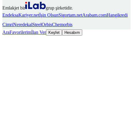
Emlakjet bir
grup şirketidir.
Endeksa
Kariyer.net
İşin Olsun
Sigortam.net
Arabam.com
Hangikredi
Cimri
Neredekal
SteelOrbis
Chemorbis
Ara
Favorilerim
İlan Ver
Keşfet
Hesabım