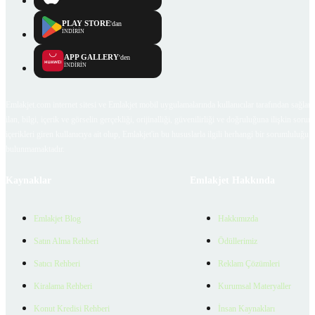
PLAY STORE
'dan
İNDİRİN
APP GALLERY
'den
İNDİRİN
Emlakjet.com internet sitesi ve Emlakjet mobil uygulamalarında kullanıcılar tarafından sağlana
ilan, bilgi, içerik ve görselin gerçekliği, orijinalliği, güvenilirliği ve doğruluğuna ilişkin soru
içerikleri giren kullanıcıya ait olup, Emlakjet'in bu hususlarla ilgili herhangi bir sorumluluğu
bulunmamaktadır.
Kaynaklar
Emlakjet Hakkında
Emlakjet Blog
Hakkımızda
Satın Alma Rehberi
Ödüllerimiz
Satıcı Rehberi
Reklam Çözümleri
Kiralama Rehberi
Kurumsal Materyaller
Konut Kredisi Rehberi
İnsan Kaynakları