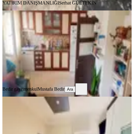
YATIRIM DANIŞMANLIĞI
Serhat GÜLTEKİN
YENİ
Buca Fırat Da Yüksek Giriş Daire
Buca, Fırat Mahallesi
2+1
·
90 m²
·
Yüksek giriş
·
08.08.2026
20.000 ₺
Bedir gayrimenkul
Mustafa Bedir
Ara
Bedir gayrimenkul
Mustafa Bedir
Ara
YENİ
Buca Merkezde Klimalı Eşyalı 12 Ay
Kiralama İmkanı Olan 2+1daire
Buca, Atatürk Mahallesi
2+1
·
55 m²
·
1. Kat
·
08.08.2026