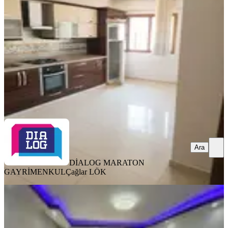
Buca, Adatepe Mahallesi
3+1
·
160 m²
·
2. Kat
·
08.08.2026
45.000 ₺
DİALOG MARATON GAYRİMENKUL
Çağlar LÖK
Ara
Ara
DİALOG MARATON
GAYRİMENKUL
Çağlar LÖK
YENİ
Eşyasız 2+1 Kapalı Mutfak Kiralık
Daire