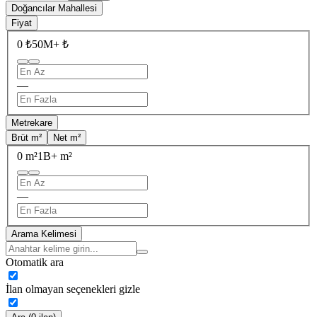
Doğancılar Mahallesi
Fiyat
0 ₺
50M+ ₺
—
Metrekare
Brüt m²
Net m²
0 m²
1B+ m²
—
Arama Kelimesi
Otomatik ara
İlan olmayan seçenekleri gizle