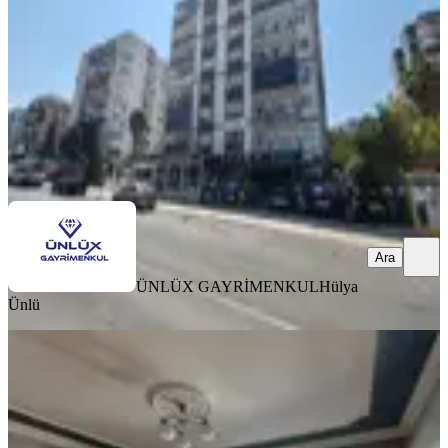
3+1
·
120 m²
·
2. Kat
·
08.08.2026
46.000 ₺
ÜNLÜX GAYRİMENKUL
Hülya Ünlü
Ara
Ara
ÜNLÜX GAYRİMENKUL
Hülya
Ünlü
YENİ
Buca Fırat Mahallesinde 2+1 90 M2
Giriş Katı Doğalgazlı Kiralık Daire
Buca, Fırat Mahallesi