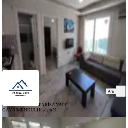
Buca, Kuruçeşme Mahallesi
1+1
·
55 m²
·
2. Kat
·
07.08.2026
22.000 ₺
PARİSA YAPI GAYRİMENKUL
Hüseyin K.
Ara
Ara
PARİSA YAPI
GAYRİMENKUL
Hüseyin K.
YENİ
Buca Barış Mahallesi Vergidairesi,ilçe