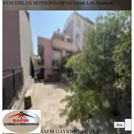
VERİ EMLAK SEFERİHİSAR
Veri Emlak Loft Alsancak
YENİ
Safir***den Adatepe'de Müstakil 1+1
Daire
Buca, Adatepe Mahallesi
1+1
·
65 m²
·
1. Kat
·
08.08.2026
15.000 ₺
SAFİR GAYRİMENKUL VE YATIRIM DANIŞMANLIĞI
Serhat
GÜLTEKİN
Ara
Ara
SAFİR GAYRİMENKUL VE