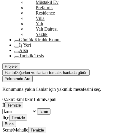
Müstakil Ev
Prefabrik
Residence
Villa
Yalı
Yalı Dairesi
Yazlık
Günlük Kiralık Konut
İş Yeri
Arsa
Turistik Tesis
Projeler
Harita
Değerleri ve ilanları tematik haritada görün
Yakınımda Ara
Konumuna yakın ilanlar için yakınlık mesafesini seç.
0.5km
5km
10km
15km
Kapalı
İl
Temizle
İzmir
İlçe
Temizle
Buca
Semt/Mahalle
Temizle