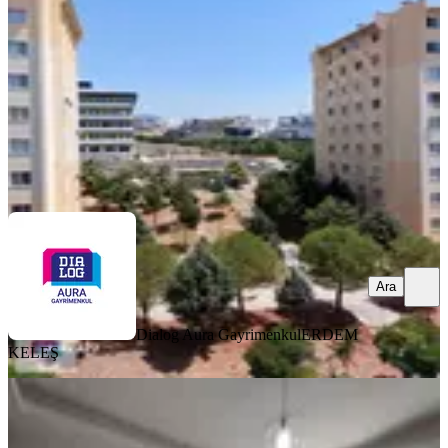
3+1
·
123 m²
·
5. Kat
·
07.08.2026
36.000 ₺
Dialog Aura Gayrimenkul
ERDEM KELEŞ
Ara
Ara
Dialog Aura Gayrimenkul
ERDEM
KELEŞ
YENİ
Bucaparisa"dan Kampüs Karşısı
Eşyalı Doğalgazlı Klimalı Eşyal1+1