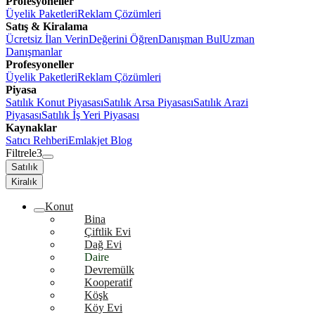
Profesyoneller
Üyelik Paketleri
Reklam Çözümleri
Satış & Kiralama
Ücretsiz İlan Verin
Değerini Öğren
Danışman Bul
Uzman
Danışmanlar
Profesyoneller
Üyelik Paketleri
Reklam Çözümleri
Piyasa
Satılık Konut Piyasası
Satılık Arsa Piyasası
Satılık Arazi
Piyasası
Satılık İş Yeri Piyasası
Kaynaklar
Satıcı Rehberi
Emlakjet Blog
Filtrele
3
Satılık
Kiralık
Konut
Bina
Çiftlik Evi
Dağ Evi
Daire
Devremülk
Kooperatif
Köşk
Köy Evi