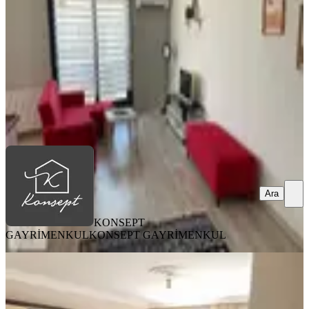
1+1
·
55 m²
·
3. Kat
·
08.08.2026
28.000 ₺
KONSEPT GAYRİMENKUL
KONSEPT GAYRİMENKUL
Ara
Ara
KONSEPT
GAYRİMENKUL
KONSEPT GAYRİMENKUL
YENİ
Adatepe Mah. Üniversiteye Yakın,
Geniş 3+1 Dublex, 3 Adet Banyo