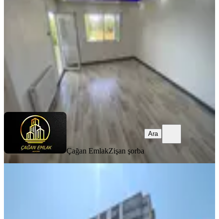
Buca, Gaziler Mahallesi
2+1
·
85 m²
·
2. Kat
·
08.08.2026
29.000 ₺
Çağan Emlak
Zişan şorba
Ara
Ara
Çağan Emlak
Zişan şorba
YENİ
Buca Atatürk Mahallesi Ana Yol
Üzerinde 3+1 Kiralık Lüx Daire
Buca, Atatürk Mahallesi