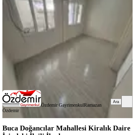
Emniyet Üst Sokağı,ecevitparkı
Yanı/zemin 2+0(2 Oda Mutfak)
Buca, Barış Mahallesi
2+0
·
80 m²
·
Düz Giriş (Zemin)
·
07.08.2026
15.000 ₺
Özdemir Gayrimenkul
Ramazan Özdemir
Ara
Ara
Özdemir Gayrimenkul
Ramazan
Özdemir
Buca Doğancılar Mahallesi Kiralık Daire