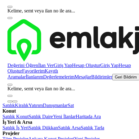
Kelime, semt veya ilan no ile ara...
Değerini Öğren
İlan Ver
Giriş Yap
Hesap Oluştur
Giriş Yap
Hesap
Oluştur
Favorilerim
Kayıtlı
Aramalar
İlanlarım
Değerlemelerim
Mesajlar
Bildirimler
Geri Bildirim
Kelime, semt veya ilan no ile ara...
Satılık
Kiralık
Yatırım
Danışmanlar
Sat
Konut
Satılık Konut
Satılık Daire
Yeni İlanlar
Haritada Ara
İş Yeri & Arsa
Satılık İş Yeri
Satılık Dükkan
Satılık Arsa
Satılık Tarla
Projeler
Tüm Projeler
Ankara Konut Projeleri
Yeni Projeler