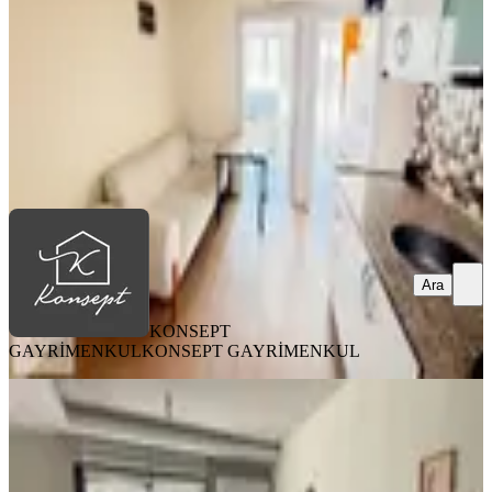
27.000 ₺
KONSEPT GAYRİMENKUL
KONSEPT GAYRİMENKUL
Ara
Ara
KONSEPT
GAYRİMENKUL
KONSEPT GAYRİMENKUL
YENİ
Buca'da Eşyalı-d.gazlı-klimalı 12 Ay
Kiralama İmkanı Olan Daire
Buca, Kuruçeşme Mahallesi