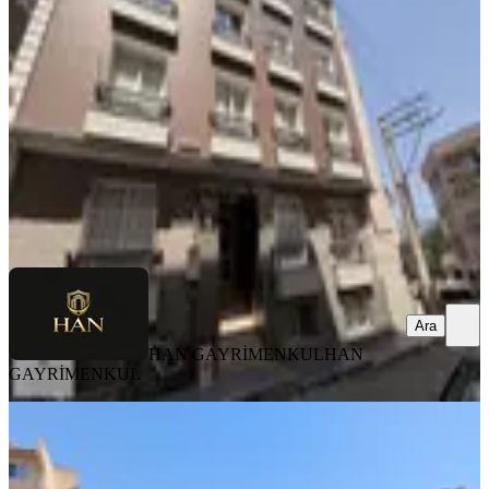
Buca, Kozağaç Mahallesi
2+1
·
75 m²
·
2. Kat
·
08.08.2026
31.000 ₺
HAN GAYRİMENKUL
HAN GAYRİMENKUL
Ara
Ara
HAN GAYRİMENKUL
HAN
GAYRİMENKUL
YENİ
Buca Da 3+1 Kiralık Daire
Buca, Aydoğdu Mahallesi