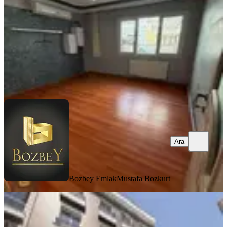
2+1
·
95 m²
·
Düz Giriş (Zemin)
·
08.08.2026
20.000 ₺
Bozbey Emlak
Mustafa Bozkurt
Ara
Ara
Bozbey Emlak
Mustafa Bozkurt
YENİ
Buca Çevikbir Pazaryeri Yakını Eşyalı
Kiralık 2+1