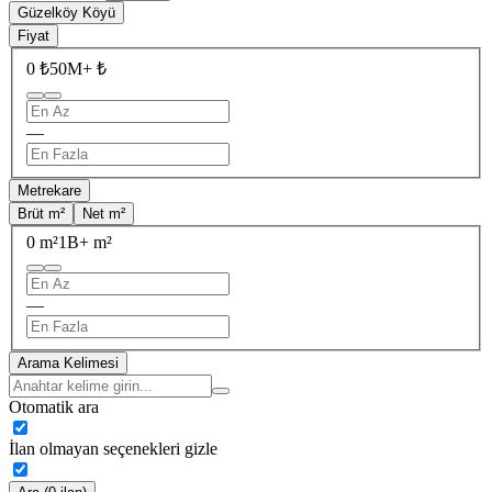
Güzelköy Köyü
Fiyat
0 ₺
50M+ ₺
—
Metrekare
Brüt m²
Net m²
0 m²
1B+ m²
—
Arama Kelimesi
Otomatik ara
İlan olmayan seçenekleri gizle