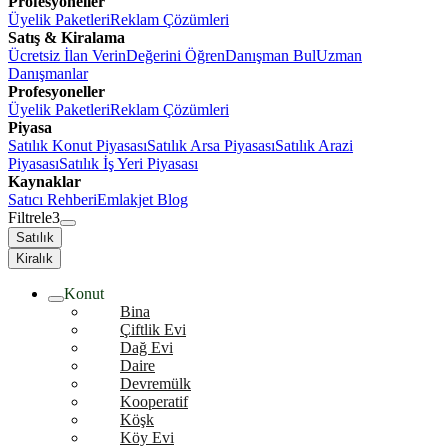
Profesyoneller
Üyelik Paketleri
Reklam Çözümleri
Satış & Kiralama
Ücretsiz İlan Verin
Değerini Öğren
Danışman Bul
Uzman
Danışmanlar
Profesyoneller
Üyelik Paketleri
Reklam Çözümleri
Piyasa
Satılık Konut Piyasası
Satılık Arsa Piyasası
Satılık Arazi
Piyasası
Satılık İş Yeri Piyasası
Kaynaklar
Satıcı Rehberi
Emlakjet Blog
Filtrele
3
Satılık
Kiralık
Konut
Bina
Çiftlik Evi
Dağ Evi
Daire
Devremülk
Kooperatif
Köşk
Köy Evi