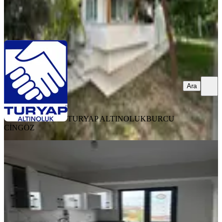
TURYAP ALTINOLUK
BURCU CİNGÖZ
Ara
Ara
TURYAP ALTINOLUK
BURCU
CİNGÖZ
BALKONLU
Ayvacık Hamdıbeyde Kiralık Kapalı
Mutfak 2+1
Ayvacık, Hamdibey Mahallesi
2+1
·
85 m²
·
4. Kat
·
29.07.2026
17.500 ₺