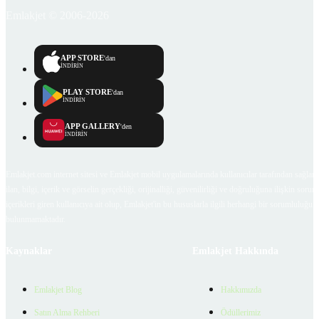
Emlakjet © 2006-2026
APP STORE
'dan
İNDİRİN
PLAY STORE
'dan
İNDİRİN
APP GALLERY
'den
İNDİRİN
Emlakjet.com internet sitesi ve Emlakjet mobil uygulamalarında kullanıcılar tarafından sağlana
ilan, bilgi, içerik ve görselin gerçekliği, orijinalliği, güvenilirliği ve doğruluğuna ilişkin soru
içerikleri giren kullanıcıya ait olup, Emlakjet'in bu hususlarla ilgili herhangi bir sorumluluğu
bulunmamaktadır.
Kaynaklar
Emlakjet Hakkında
Emlakjet Blog
Hakkımızda
Satın Alma Rehberi
Ödüllerimiz