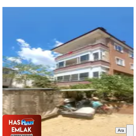
YENİ
Çanakkale Ayvacık Küçükkuyu
Gökçetepe Mh3+1 Eşyalı Kiralık
Daire
Ayvacık, Gökçetepe Mahallesi
2+1
·
100 m²
·
2. Kat
·
08.08.2026
35.000 ₺
HASHAN EMLAK GAYRİMENKUL DANIŞMANLIĞI
Hasan
Demircan
Ara
Ara