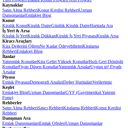
Kaynaklar
Satın Alma Rehberi
Konut Kredisi Rehberi
Uzman
Danışmanlar
Emlakjet Blog
Konut
Kiralık Konut
Kiralık Daire
Günlük Kiralık Daire
Haritada Ara
İş Yeri & Arsa
Kiralık İş Yeri
Kiralık Dükkan
Kiralık İş Yeri Piyasası
Kiralık Arsa
Kiracı Araçları
Kira Değerini Öğren
Ne Kadar Ödeyebilirim
Kiralama
Rehberi
Emlakjet Blog
İlanlar
Yatırımlık Konutlar
Kira Geliri Yüksek Konutlar
Hızlı Geri Dönüşlü
Konutlar
Fiyatı Düşen Konutlar
Yatırımlık Arsalar
Uygun m² Fiyatlı
Arsalar
Piyasa
Emlak Piyasası
Demografi Analizi
Değer Haritaları
Verilerimiz
Keşfet
Emlakjet Blog
Uzman Danışmanlar
GYF (Gayrimenkul Yatırım
Fonu)
Rehberler
Satın Alma Rehberi
Satıcı Rehberi
Kiralama Rehberi
Konut Kredisi
Rehberi
Danışman Ara
Emlak Danışmanları
Emlak Ofisleri
Uzman Danışmanlar