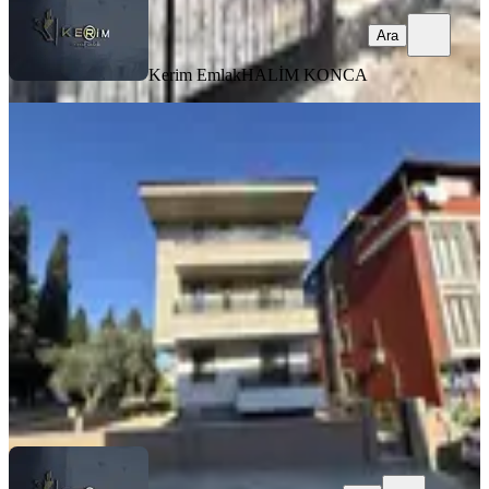
Ara
Kerim Emlak
HALİM KONCA
SIFIR BİNA
Kerim'den Küçükkuyu Merkez'de
2+1 Kiralık Daire
Ayvacık, Gökçetepe Mahallesi
2+1
·
85 m²
·
2. Kat
·
26.07.2026
31.000 ₺
Kerim Emlak
Kerim Kızmaz
Ara