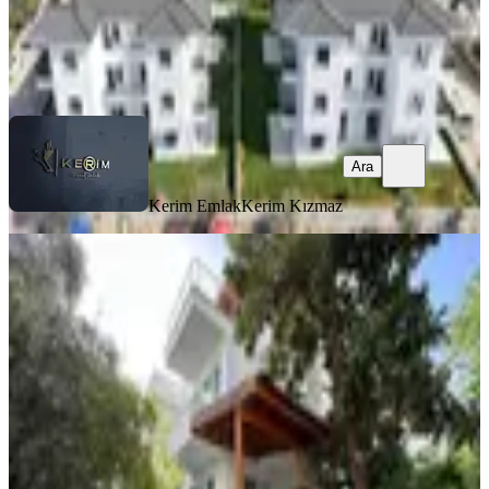
Kerim Emlak
Kerim Kızmaz
Ara
Ara
Kerim Emlak
Kerim Kızmaz
EŞYALI
Mihlıda Denize Yakın, Eşyalı, Bahçeli
Kiralık Villa!
Ayvacık, Mıhlı Mahallesi
3+1
·
140 m²
·
30.07.2026
45.000 ₺