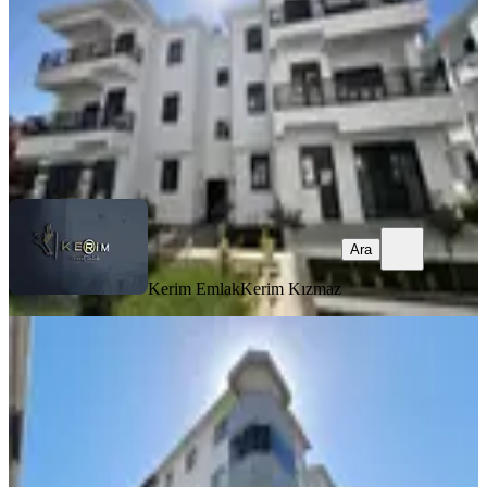
38.000 ₺
Kerim Emlak
Kerim Kızmaz
Ara
Ara
Kerim Emlak
Kerim Kızmaz
SİTE İÇİ
Kerimden Ayvacık Ümmühan 3+1
Ayrı Mutfaklı Kombili Kiralık Daire
Ayvacık, Ümmühan Mahallesi
3+1
·
110 m²
·
4. Kat
·
07.08.2026