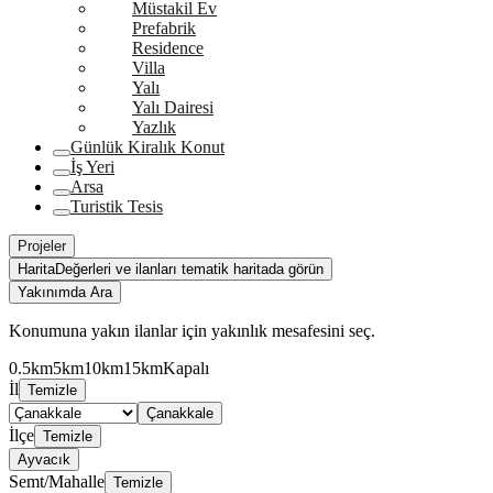
Müstakil Ev
Prefabrik
Residence
Villa
Yalı
Yalı Dairesi
Yazlık
Günlük Kiralık Konut
İş Yeri
Arsa
Turistik Tesis
Projeler
Harita
Değerleri ve ilanları tematik haritada görün
Yakınımda Ara
Konumuna yakın ilanlar için yakınlık mesafesini seç.
0.5km
5km
10km
15km
Kapalı
İl
Temizle
Çanakkale
İlçe
Temizle
Ayvacık
Semt/Mahalle
Temizle