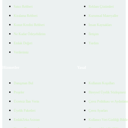
Satıcı Rehberi
Reklam Çözümleri
Kiralama Rehberi
Kurumsal Materyaller
Konut Kredisi Rehberi
İnsan Kaynakları
Ne Kadar Ödeyebilirim
İletişim
Emlak Değeri
Yardım
Verilerimiz
Hizmetler
Yasal
Danışman Bul
Kullanım Koşulları
Projeler
Bireysel Üyelik Sözleşmesi
Ücretsiz İlan Verin
Çerez Politikası ve Aydınlat
Üyelik Paketleri
Çerez Ayarları
EmlakZeka Asistan
Kullanıcı Veri Gizliliği Bildi