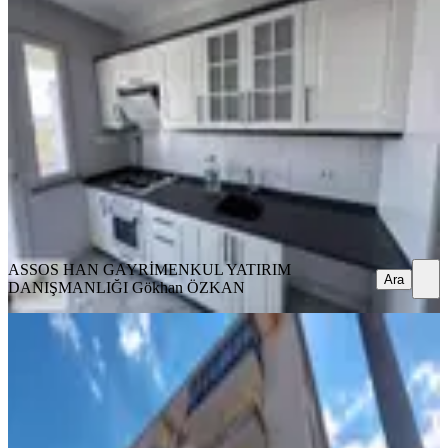
Teras Cafe Yakını Kiralık 2+1 Daire
Ayvacık, Hamdibey Mahallesi
2+1
·
85 m²
·
3. Kat
·
25.07.2026
22.000 ₺
ASSOS HAN GAYRİMENKUL YATIRIM DANIŞMANLIĞI
Gökhan ÖZKAN
Ara
ASSOS HAN GAYRİMENKUL YATIRIM
Ara
DANIŞMANLIĞI
Gökhan ÖZKAN
BALKONLU
&kerim'den Kiralık Ayvacık'da 2+1
Asansörlü Kombili Daire
Ayvacık, Hamdibey Mahallesi
2+1
·
79 m²
·
3. Kat
·
21.07.2026