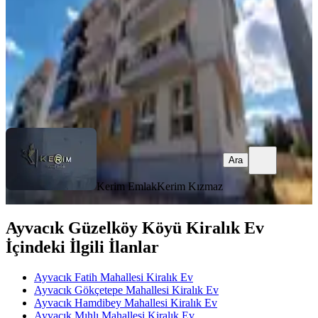
23.000 ₺
Kerim Emlak
Kerim Kızmaz
Ara
Ara
Kerim Emlak
Kerim Kızmaz
Ayvacık Güzelköy Köyü Kiralık Ev
İçindeki İlgili İlanlar
Ayvacık Fatih Mahallesi Kiralık Ev
Ayvacık Gökçetepe Mahallesi Kiralık Ev
Ayvacık Hamdibey Mahallesi Kiralık Ev
Ayvacık Mıhlı Mahallesi Kiralık Ev