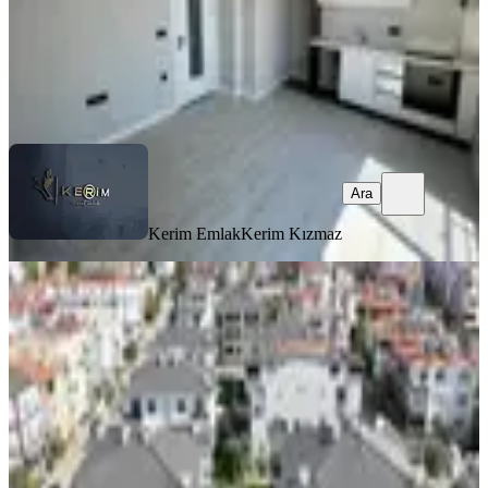
Kerim Emlak
Kerim Kızmaz
Ara
Ara
Kerim Emlak
Kerim Kızmaz
SIFIR BİNA
Kerim'den Küçükkuyu Merkez'de
2+1 Bahçe Katı Kiralık Lüx Daire
Ayvacık, Gökçetepe Mahallesi
2+1
·
80 m²
·
Bahçe katı
·
05.08.2026
38.000 ₺