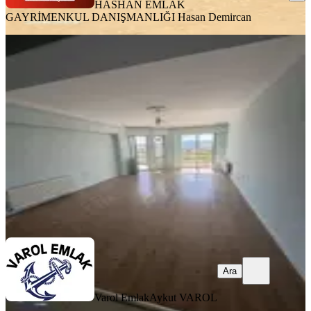
HASHAN EMLAK
GAYRİMENKUL DANIŞMANLIĞI
Hasan Demircan
YENİ
3+1 Merkezi Konumda Kiralık Daire
Ayvacık, Hamdibey Mahallesi
3+1
·
110 m²
·
2. Kat
·
07.08.2026
23.000 ₺
Varol Emlak
Aykut VAROL
Ara
Ara
Varol Emlak
Aykut VAROL