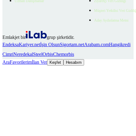
Uzman Danışmanlar
Ziyaretçi Veri Gizliliği
Müşteri Yetkilisi Veri Gizlili
Aday Aydınlatma Metni
Emlakjet bir
grup şirketidir.
Endeksa
Kariyer.net
İşin Olsun
Sigortam.net
Arabam.com
Hangikredi
Cimri
Neredekal
SteelOrbis
Chemorbis
Ara
Favorilerim
İlan Ver
Keşfet
Hesabım