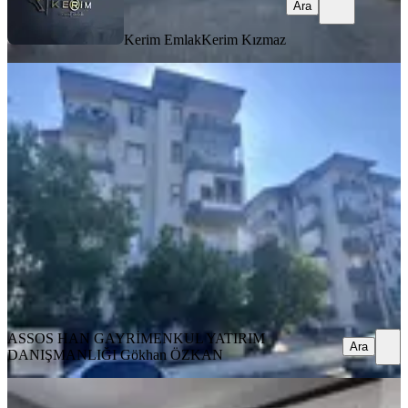
Ara
Kerim Emlak
Kerim Kızmaz
SİTE İÇİ
Hamdibey Mahallesinde Çamlık
Bölgesinde Eşyalı 3+1 Daire
Ayvacık, Hamdibey Mahallesi
3+1
·
110 m²
·
3. Kat
·
25.07.2026
27.000 ₺
ASSOS HAN GAYRİMENKUL YATIRIM DANIŞMANLIĞI
Gökhan ÖZKAN
Ara
ASSOS HAN GAYRİMENKUL YATIRIM
Ara
DANIŞMANLIĞI
Gökhan ÖZKAN
BALKONLU
Assos Han Emlak'tan Hamdibey