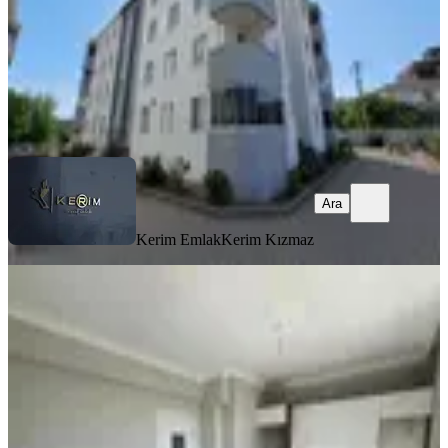
21.000 ₺
Kerim Emlak
Kerim Kızmaz
Ara
Ara
Kerim Emlak
Kerim Kızmaz
Kerim'den Küçükkuyu'da Deniz
Manzaralı 1+1 Kiralık Daire
Ayvacık, Gökçetepe Mahallesi
1+1
·
50 m²
·
3. Kat
·
05.08.2026
19.000 ₺