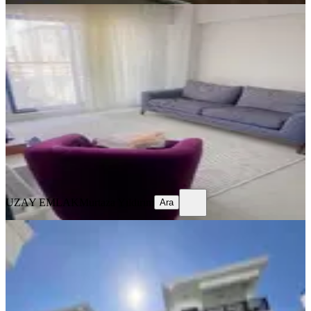
YENİ
Çanakkale Ayvacık Hamdıbeyde
Eşyalı 1+1 Daıre
Ayvacık, Hamdibey Mahallesi
1+1
·
60 m²
·
1. Kat
·
06.08.2026
18.500 ₺
UZAY EMLAK
Murtaza Yıldırım
Ara
UZAY EMLAK
Murtaza Yıldırım
Ara
SİTE İÇİ
Kerim'den Küçükkuyu Merkez'de
Geniş Lüx 2+1 Kiralık Daire
Ayvacık, Gökçetepe Mahallesi
2+1
·
90 m²
·
3. Kat
·
07.08.2026