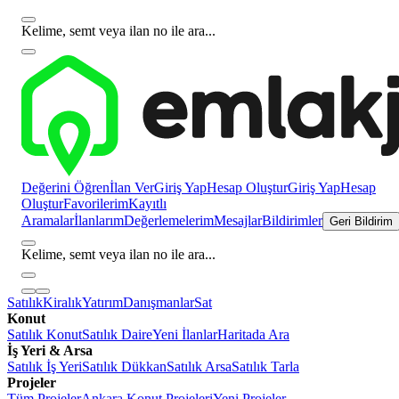
Kelime, semt veya ilan no ile ara...
Değerini Öğren
İlan Ver
Giriş Yap
Hesap Oluştur
Giriş Yap
Hesap
Oluştur
Favorilerim
Kayıtlı
Aramalar
İlanlarım
Değerlemelerim
Mesajlar
Bildirimler
Geri Bildirim
Kelime, semt veya ilan no ile ara...
Satılık
Kiralık
Yatırım
Danışmanlar
Sat
Konut
Satılık Konut
Satılık Daire
Yeni İlanlar
Haritada Ara
İş Yeri & Arsa
Satılık İş Yeri
Satılık Dükkan
Satılık Arsa
Satılık Tarla
Projeler
Tüm Projeler
Ankara Konut Projeleri
Yeni Projeler