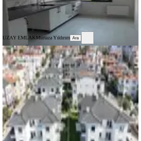
UZAY EMLAK
Murtaza Yıldırım
Ara
UZAY EMLAK
Murtaza Yıldırım
Ara
SIFIR BİNA
Kerim'den Küçükkuyu Merkez'de
2+1 Bahçe Katı Kiralık Lüx Daire
Ayvacık, Gökçetepe Mahallesi
2+1
·
80 m²
·
Bahçe katı
·
28.07.2026
38.000 ₺
Kerim Emlak
Kerim Kızmaz
Ara