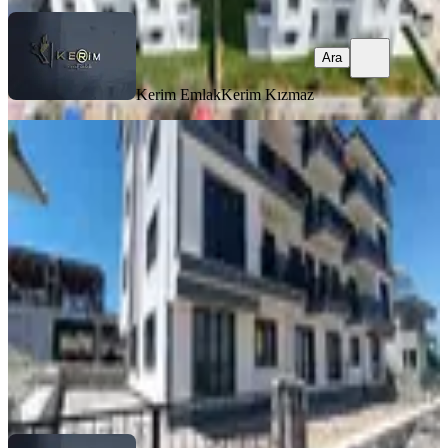
Ara
Kerim Emlak
Kerim Kızmaz
SIFIR BİNA
&kerim'den Ayvacık'da Kiralık
Balkonlu 1+1 Asansörlü Daire
Ayvacık, Hamdibey Mahallesi
1+1
·
45 m²
·
2. Kat
·
26.07.2026
18.000 ₺
Kerim Emlak
HALİM KONCA
Ara