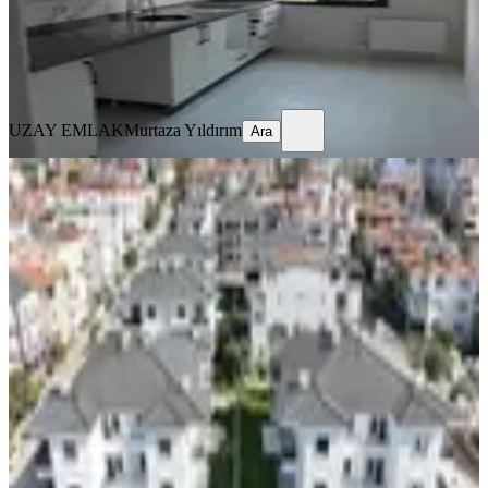
UZAY EMLAK
Murtaza Yıldırım
Ara
UZAY EMLAK
Murtaza Yıldırım
Ara
SIFIR BİNA
Kerim'den Küçükkuyu Merkez'de
2+1 Bahçe Katı Kiralık Lüx Daire
Ayvacık, Gökçetepe Mahallesi
2+1
·
80 m²
·
Bahçe katı
·
28.07.2026
38.000 ₺
Kerim Emlak
Kerim Kızmaz
Ara