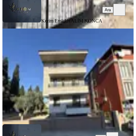
Ara
Kerim Emlak
HALİM KONCA
SIFIR BİNA
Kerim'den Küçükkuyu Merkez'de
2+1 Kiralık Daire
Ayvacık, Gökçetepe Mahallesi
2+1
·
85 m²
·
2. Kat
·
26.07.2026
31.000 ₺
Kerim Emlak
Kerim Kızmaz
Ara