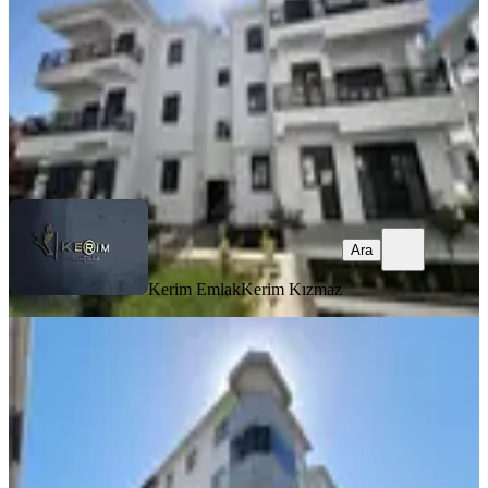
38.000 ₺
Kerim Emlak
Kerim Kızmaz
Ara
Ara
Kerim Emlak
Kerim Kızmaz
SİTE İÇİ
Kerimden Ayvacık Ümmühan 3+1
Ayrı Mutfaklı Kombili Kiralık Daire
Ayvacık, Ümmühan Mahallesi
3+1
·
110 m²
·
4. Kat
·
07.08.2026