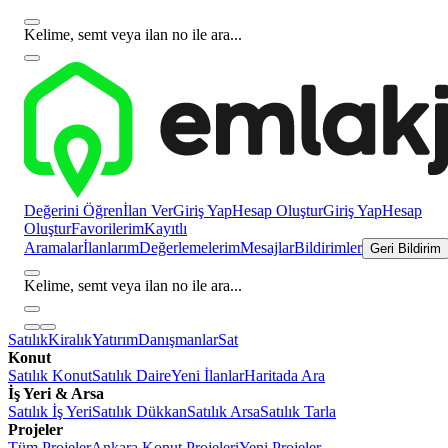
Kelime, semt veya ilan no ile ara...
Değerini Öğren
İlan Ver
Giriş Yap
Hesap Oluştur
Giriş Yap
Hesap
Oluştur
Favorilerim
Kayıtlı
Aramalar
İlanlarım
Değerlemelerim
Mesajlar
Bildirimler
Geri Bildirim
Kelime, semt veya ilan no ile ara...
Satılık
Kiralık
Yatırım
Danışmanlar
Sat
Konut
Satılık Konut
Satılık Daire
Yeni İlanlar
Haritada Ara
İş Yeri & Arsa
Satılık İş Yeri
Satılık Dükkan
Satılık Arsa
Satılık Tarla
Projeler
Tüm Projeler
Ankara Konut Projeleri
Yeni Projeler