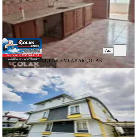
ÇOLAK EMLAK
Ali ÇOLAK
Ara
Ara
ÇOLAK EMLAK
Ali ÇOLAK
YENİ
Mak Emlaktan Kiralık 1+1 Apartlar
Merkez, Fatih Mahallesi
1+1
·
40 m²
·
2. Kat
·
07.08.2026
12.500 ₺
Tuana emlak
Halil Yılmaz