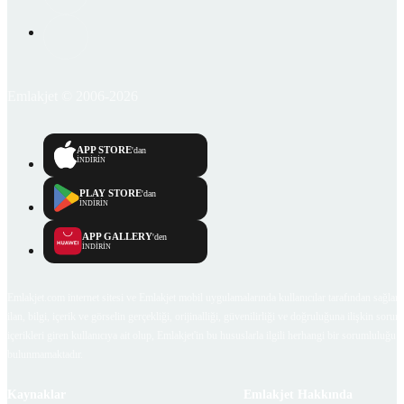
Emlakjet © 2006-2026
APP STORE
'dan
İNDİRİN
PLAY STORE
'dan
İNDİRİN
APP GALLERY
'den
İNDİRİN
Emlakjet.com internet sitesi ve Emlakjet mobil uygulamalarında kullanıcılar tarafından sağlana
ilan, bilgi, içerik ve görselin gerçekliği, orijinalliği, güvenilirliği ve doğruluğuna ilişkin soru
içerikleri giren kullanıcıya ait olup, Emlakjet'in bu hususlarla ilgili herhangi bir sorumluluğu
bulunmamaktadır.
Kaynaklar
Emlakjet Hakkında