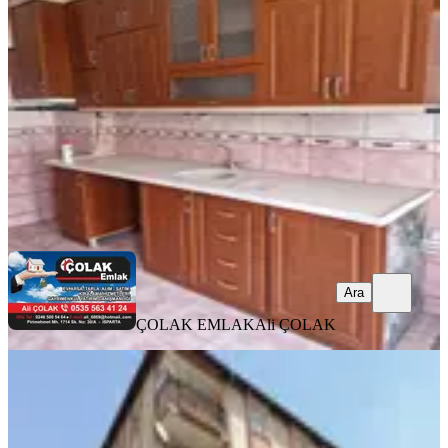
Merkez, Davraz Mahallesi
3+1
·
130 m²
·
4. Kat
·
04.08.2026
21.000 ₺
ÇOLAK EMLAK
Ali ÇOLAK
Ara
Ara
ÇOLAK EMLAK
Ali ÇOLAK
MANZARALI
Özkanlar Ana Cadde Üzeri 4+1 Geniş
Kullanışlı Kiralık Daire
Merkez, Bahçelievler Mahallesi