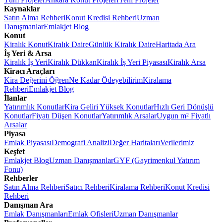
Kaynaklar
Satın Alma Rehberi
Konut Kredisi Rehberi
Uzman
Danışmanlar
Emlakjet Blog
Konut
Kiralık Konut
Kiralık Daire
Günlük Kiralık Daire
Haritada Ara
İş Yeri & Arsa
Kiralık İş Yeri
Kiralık Dükkan
Kiralık İş Yeri Piyasası
Kiralık Arsa
Kiracı Araçları
Kira Değerini Öğren
Ne Kadar Ödeyebilirim
Kiralama
Rehberi
Emlakjet Blog
İlanlar
Yatırımlık Konutlar
Kira Geliri Yüksek Konutlar
Hızlı Geri Dönüşlü
Konutlar
Fiyatı Düşen Konutlar
Yatırımlık Arsalar
Uygun m² Fiyatlı
Arsalar
Piyasa
Emlak Piyasası
Demografi Analizi
Değer Haritaları
Verilerimiz
Keşfet
Emlakjet Blog
Uzman Danışmanlar
GYF (Gayrimenkul Yatırım
Fonu)
Rehberler
Satın Alma Rehberi
Satıcı Rehberi
Kiralama Rehberi
Konut Kredisi
Rehberi
Danışman Ara
Emlak Danışmanları
Emlak Ofisleri
Uzman Danışmanlar