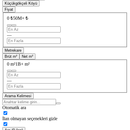
Küçükgökçeli Köyü
Fiyat
0 ₺
50M+ ₺
—
Metrekare
Brüt m²
Net m²
0 m²
1B+ m²
—
Arama Kelimesi
Otomatik ara
İlan olmayan seçenekleri gizle