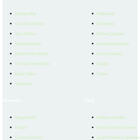
Emlakjet Blog
Hakkımızda
Satın Alma Rehberi
Ödüllerimiz
Satıcı Rehberi
Reklam Çözümleri
Kiralama Rehberi
Kurumsal Materyaller
Konut Kredisi Rehberi
İnsan Kaynakları
Ne Kadar Ödeyebilirim
İletişim
Emlak Değeri
Yardım
Verilerimiz
Hizmetler
Yasal
Danışman Bul
Kullanım Koşulları
Projeler
Bireysel Üyelik Sözleşmesi
Ücretsiz İlan Verin
Çerez Politikası ve Aydınlat