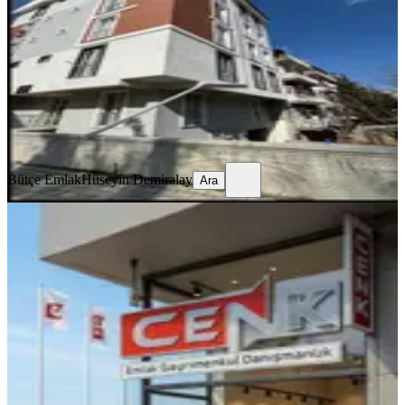
Merkez, Bağlar Mahallesi
2+1
·
55 m²
·
2. Kat
·
02.08.2026
15.000 ₺
Bütçe Emlak
Hüseyin Demiralay
Ara
Bütçe Emlak
Hüseyin Demiralay
Ara
SİTE İÇİ
Çayboyu Gökçay Kiralık 3+1 Daire
Merkez, Kurtuluş Mahallesi
3+1
·
155 m²
·
2. Kat
·
02.08.2026
28.000 ₺