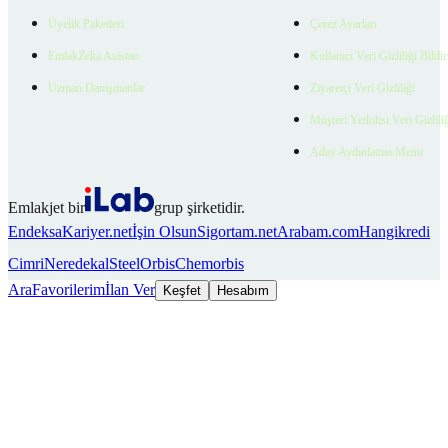
Üyelik Paketleri
Çerez Ayarları
EmlakZeka Asistan
Kullanıcı Veri Gizliliği Bildi
Uzman Danışmanlar
Ziyaretçi Veri Gizliliği
Müşteri Yetkilisi Veri Gizlili
Aday Aydınlatma Metni
Emlakjet bir
grup şirketidir.
Endeksa
Kariyer.net
İşin Olsun
Sigortam.net
Arabam.com
Hangikredi
Cimri
Neredekal
SteelOrbis
Chemorbis
Ara
Favorilerim
İlan Ver
Keşfet
Hesabım