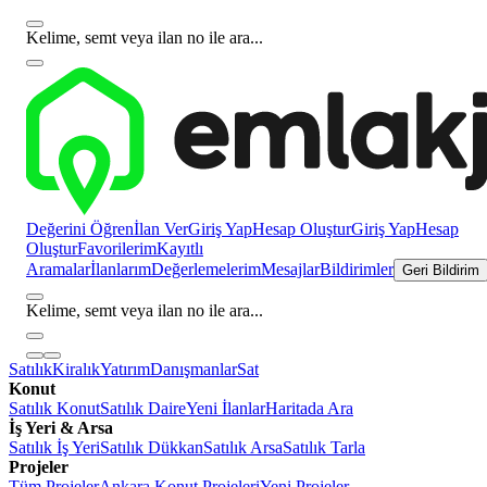
Kelime, semt veya ilan no ile ara...
Değerini Öğren
İlan Ver
Giriş Yap
Hesap Oluştur
Giriş Yap
Hesap
Oluştur
Favorilerim
Kayıtlı
Aramalar
İlanlarım
Değerlemelerim
Mesajlar
Bildirimler
Geri Bildirim
Kelime, semt veya ilan no ile ara...
Satılık
Kiralık
Yatırım
Danışmanlar
Sat
Konut
Satılık Konut
Satılık Daire
Yeni İlanlar
Haritada Ara
İş Yeri & Arsa
Satılık İş Yeri
Satılık Dükkan
Satılık Arsa
Satılık Tarla
Projeler
Tüm Projeler
Ankara Konut Projeleri
Yeni Projeler