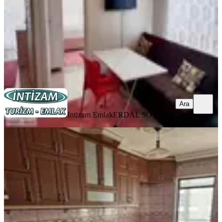
16.000 ₺
Intizam Emlak
ERDAL SOYDUR
Ara
Ara
Intizam Emlak
ERDAL SOYDUR
YENİ
Davraz Mah. Mustafa Gözütok Okulu
Yakını Güney Cephe Kiralık
Merkez, Davraz Mahallesi
3+1
·
130 m²
·
3. Kat
·
07.08.2026
21.000 ₺