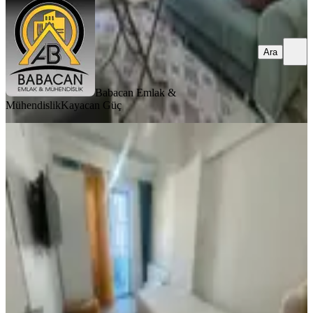
Ara
Babacan Emlak &
Mühendislik
Kayacan Güç
EŞYALI
Çelebiler Mahallesi Çarşı Merkez
Kiralık 2+1 Arakat Apart
Merkez, Çelebiler Mahallesi
2+1
·
50 m²
·
2. Kat
·
31.07.2026
17.500 ₺
CENK EMLAK GAYRİMENKUL DANIŞMANLIK OTO
Cenk
Baddal