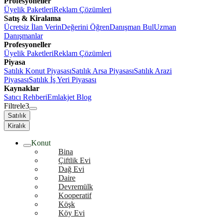
Profesyoneller
Üyelik Paketleri
Reklam Çözümleri
Satış & Kiralama
Ücretsiz İlan Verin
Değerini Öğren
Danışman Bul
Uzman
Danışmanlar
Profesyoneller
Üyelik Paketleri
Reklam Çözümleri
Piyasa
Satılık Konut Piyasası
Satılık Arsa Piyasası
Satılık Arazi
Piyasası
Satılık İş Yeri Piyasası
Kaynaklar
Satıcı Rehberi
Emlakjet Blog
Filtrele
3
Satılık
Kiralık
Konut
Bina
Çiftlik Evi
Dağ Evi
Daire
Devremülk
Kooperatif
Köşk
Köy Evi