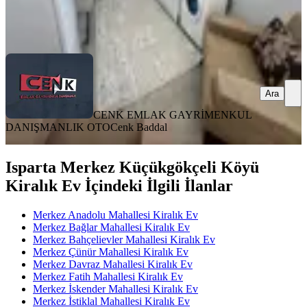
Baddal
Ara
Ara
CENK EMLAK GAYRİMENKUL
DANIŞMANLIK OTO
Cenk Baddal
Isparta Merkez Küçükgökçeli Köyü
Kiralık Ev İçindeki İlgili İlanlar
Merkez Anadolu Mahallesi Kiralık Ev
Merkez Bağlar Mahallesi Kiralık Ev
Merkez Bahçelievler Mahallesi Kiralık Ev
Merkez Çünür Mahallesi Kiralık Ev
Merkez Davraz Mahallesi Kiralık Ev
Merkez Fatih Mahallesi Kiralık Ev
Merkez İskender Mahallesi Kiralık Ev
Merkez İstiklal Mahallesi Kiralık Ev