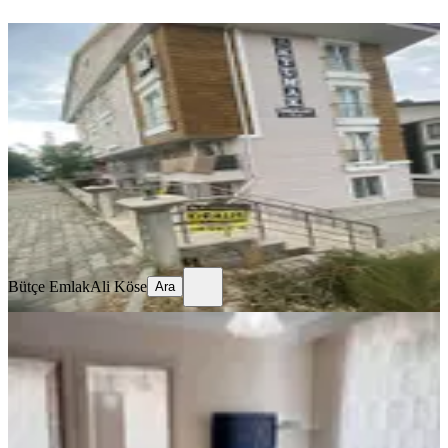
YENİ
Isparta Fatih Mh Kiralık 2+1 Apart
Merkez, Fatih Mahallesi
2+1
·
45 m²
·
Düz Giriş (Zemin)
·
07.08.2026
13.000 ₺
Bütçe Emlak
Ali Köse
Ara
Bütçe Emlak
Ali Köse
Ara
YENİ
Isparta Çünür'de Eşyalı 2+1 Kiralık
Apart Daire
Merkez, Çünür Mahallesi
2+1
·
55 m²
·
2. Kat
·
07.08.2026