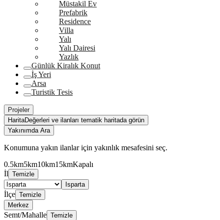
Müstakil Ev
Prefabrik
Residence
Villa
Yalı
Yalı Dairesi
Yazlık
Günlük Kiralık Konut
İş Yeri
Arsa
Turistik Tesis
Projeler
Harita
Değerleri ve ilanları tematik haritada görün
Yakınımda Ara
Konumuna yakın ilanlar için yakınlık mesafesini seç.
0.5km
5km
10km
15km
Kapalı
İl
Temizle
Isparta
İlçe
Temizle
Merkez
Semt/Mahalle
Temizle