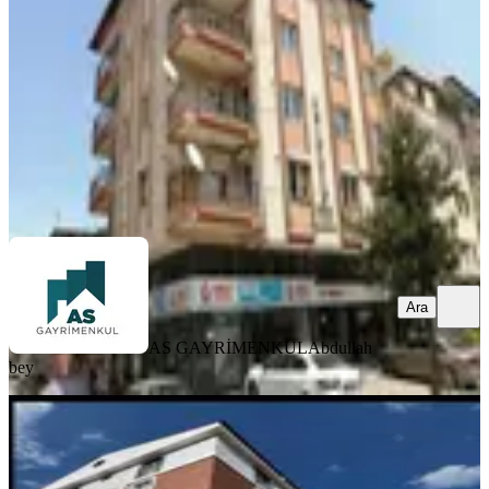
4+1
·
200 m²
·
1. Kat
·
03.08.2026
36.000 ₺
AS GAYRİMENKUL
Abdullah bey
Ara
Ara
AS GAYRİMENKUL
Abdullah
bey
EŞYALI
Isparta Merkezde Kiralık 2+1 Eşyalı
Apart