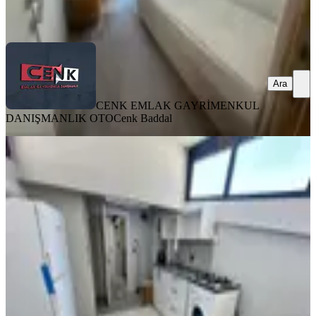
Ara
Ara
CENK EMLAK GAYRİMENKUL
DANIŞMANLIK OTO
Cenk Baddal
SIFIR BİNA
Yedişehitler Mahallesi Kiralık Çatı
Kat 2+1 Apart
Merkez, Yedişehitler Mahallesi
2+1
·
55 m²
·
Çatı Katı
·
31.07.2026
14.500 ₺
CENK EMLAK GAYRİMENKUL DANIŞMANLIK OTO
Cenk