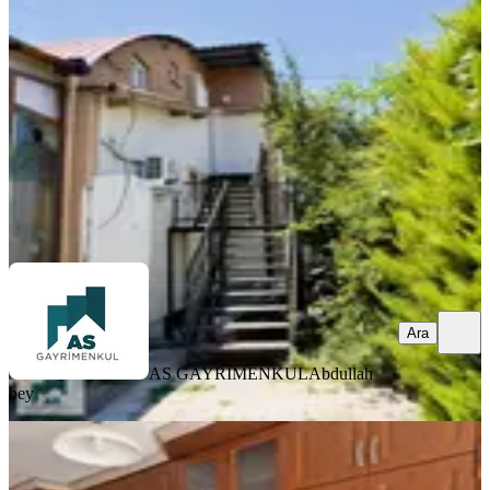
Merkez, Modern Evler Mahallesi
2+1
·
100 m²
·
2. Kat
·
06.08.2026
16.000 ₺
AS GAYRİMENKUL
Abdullah bey
Ara
Ara
AS GAYRİMENKUL
Abdullah
bey
YENİ
Davraz Mah. Site İçerisinde Kombili
Daire