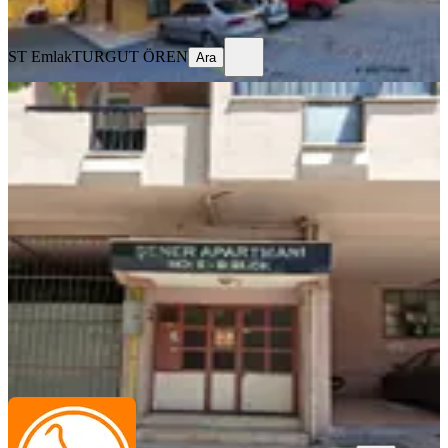
Ara
ST Emlak
TURGUT ÖREN
Ara
BALKONLU
Çarşı Merkezde Davraz Yaşam
Hastanesi Yakını Kiralık 2+1, 99m2
Merkez, Pirimehmet Mahallesi
2+1
·
99 m²
·
5. Kat
·
01.08.2026
20.000 ₺
emet gayrimenkul
Fuat Oktay
Ara