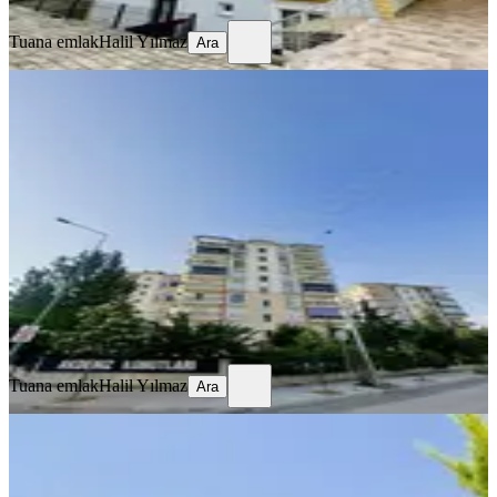
Ara
Tuana emlak
Halil Yılmaz
Ara
YENİ
Mak Emlaktan Kiralık 3+1 Güney
Batı Cepheli Ara Kat Daire
Merkez, Çünür Mahallesi
3+1
·
135 m²
·
6. Kat
·
07.08.2026
24.000 ₺
Tuana emlak
Halil Yılmaz
Ara
Tuana emlak
Halil Yılmaz
Ara
YENİ
Modern Evler Mahallesinde 2+1
Kiralık Apart