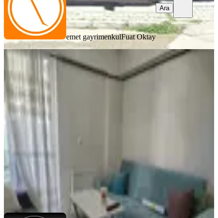
Ara
emet gayrimenkul
Fuat Oktay
EŞYALI
Anadolu Mahallesi'nde Lüks 1+1
Kiralık Apartısparta Merkez Anadolu
Mahallesi'nde,
Merkez, Anadolu Mahallesi
1+1
·
45 m²
·
1. Kat
·
31.07.2026
15.000 ₺
Babacan Emlak & Mühendislik
Kayacan Güç
Ara