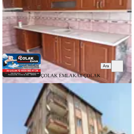
21.000 ₺
ÇOLAK EMLAK
Ali ÇOLAK
Ara
Ara
ÇOLAK EMLAK
Ali ÇOLAK
YENİ
Özkanlar Ana Cadde Üzeri 4+1 Geniş
Kullanışlı Kiralık Daire
Merkez, Bahçelievler Mahallesi
4+1
·
200 m²
·
1. Kat
·
03.08.2026
36.000 ₺