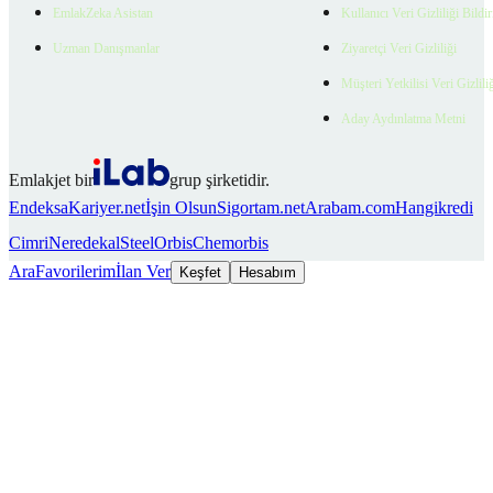
EmlakZeka Asistan
Kullanıcı Veri Gizliliği Bildi
Uzman Danışmanlar
Ziyaretçi Veri Gizliliği
Müşteri Yetkilisi Veri Gizlili
Aday Aydınlatma Metni
Emlakjet bir
grup şirketidir.
Endeksa
Kariyer.net
İşin Olsun
Sigortam.net
Arabam.com
Hangikredi
Cimri
Neredekal
SteelOrbis
Chemorbis
Ara
Favorilerim
İlan Ver
Keşfet
Hesabım