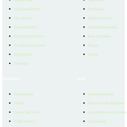
Emlakjet Blog
Hakkımızda
Satın Alma Rehberi
Ödüllerimiz
Satıcı Rehberi
Reklam Çözümleri
Kiralama Rehberi
Kurumsal Materyaller
Konut Kredisi Rehberi
İnsan Kaynakları
Ne Kadar Ödeyebilirim
İletişim
Emlak Değeri
Yardım
Verilerimiz
Hizmetler
Yasal
Danışman Bul
Kullanım Koşulları
Projeler
Bireysel Üyelik Sözleşmesi
Ücretsiz İlan Verin
Çerez Politikası ve Aydınlat
Üyelik Paketleri
Çerez Ayarları