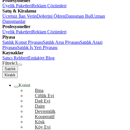
Profesyoneller
Üyelik Paketleri
Reklam Çözümleri
Satış & Kiralama
Ücretsiz İlan Verin
Değerini Öğren
Danışman Bul
Uzman
Danışmanlar
Profesyoneller
Üyelik Paketleri
Reklam Çözümleri
Piyasa
Satılık Konut Piyasası
Satılık Arsa Piyasası
Satılık Arazi
Piyasası
Satılık İş Yeri Piyasası
Kaynaklar
Satıcı Rehberi
Emlakjet Blog
Filtrele
3
Satılık
Kiralık
Konut
Bina
Çiftlik Evi
Dağ Evi
Daire
Devremülk
Kooperatif
Köşk
Köy Evi