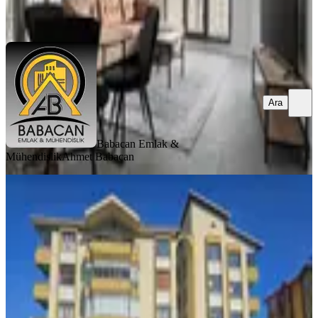
Ara
Ara
Babacan Emlak &
Mühendislik
Ahmet Babacan
MANZARALI
Antalya Yolu Opet Altında 3+1 Geniş
Balkonlu Kiralık Daire
Merkez, Karaağaç Mahallesi
3+1
·
140 m²
·
4. Kat
·
28.07.2026
23.500 ₺