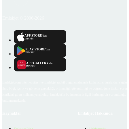
Emlakjet © 2006-2026
APP STORE
'dan
İNDİRİN
PLAY STORE
'dan
İNDİRİN
APP GALLERY
'den
İNDİRİN
Emlakjet.com internet sitesi ve Emlakjet mobil uygulamalarında kullanıcılar tarafından sağlana
ilan, bilgi, içerik ve görselin gerçekliği, orijinalliği, güvenilirliği ve doğruluğuna ilişkin soru
içerikleri giren kullanıcıya ait olup, Emlakjet'in bu hususlarla ilgili herhangi bir sorumluluğu
bulunmamaktadır.
Kaynaklar
Emlakjet Hakkında