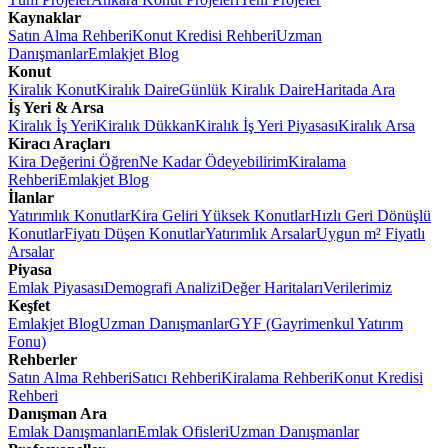
Kaynaklar
Satın Alma Rehberi
Konut Kredisi Rehberi
Uzman
Danışmanlar
Emlakjet Blog
Konut
Kiralık Konut
Kiralık Daire
Günlük Kiralık Daire
Haritada Ara
İş Yeri & Arsa
Kiralık İş Yeri
Kiralık Dükkan
Kiralık İş Yeri Piyasası
Kiralık Arsa
Kiracı Araçları
Kira Değerini Öğren
Ne Kadar Ödeyebilirim
Kiralama
Rehberi
Emlakjet Blog
İlanlar
Yatırımlık Konutlar
Kira Geliri Yüksek Konutlar
Hızlı Geri Dönüşlü
Konutlar
Fiyatı Düşen Konutlar
Yatırımlık Arsalar
Uygun m² Fiyatlı
Arsalar
Piyasa
Emlak Piyasası
Demografi Analizi
Değer Haritaları
Verilerimiz
Keşfet
Emlakjet Blog
Uzman Danışmanlar
GYF (Gayrimenkul Yatırım
Fonu)
Rehberler
Satın Alma Rehberi
Satıcı Rehberi
Kiralama Rehberi
Konut Kredisi
Rehberi
Danışman Ara
Emlak Danışmanları
Emlak Ofisleri
Uzman Danışmanlar