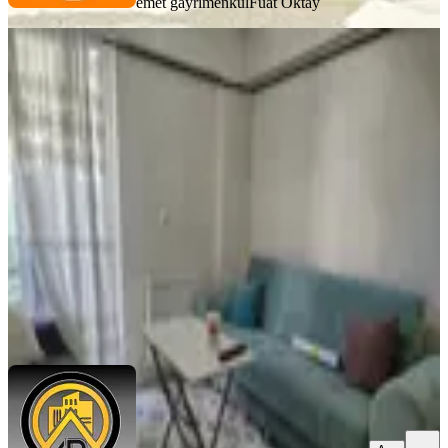
emet gayrimenkul
Fuat Oktay
EŞYALI
Anadolu Mahallesi'nde Lüks 1+1
Kiralık Apartısparta Merkez Anadolu
Mahallesi'nde,
Merkez, Anadolu Mahallesi
1+1
·
45 m²
·
1. Kat
·
31.07.2026
15.000 ₺
Babacan Emlak & Mühendislik
Kayacan Güç
Ara