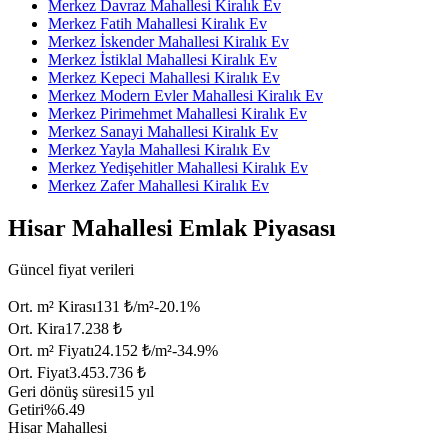
Merkez Davraz Mahallesi Kiralık Ev
Merkez Fatih Mahallesi Kiralık Ev
Merkez İskender Mahallesi Kiralık Ev
Merkez İstiklal Mahallesi Kiralık Ev
Merkez Kepeci Mahallesi Kiralık Ev
Merkez Modern Evler Mahallesi Kiralık Ev
Merkez Pirimehmet Mahallesi Kiralık Ev
Merkez Sanayi Mahallesi Kiralık Ev
Merkez Yayla Mahallesi Kiralık Ev
Merkez Yedişehitler Mahallesi Kiralık Ev
Merkez Zafer Mahallesi Kiralık Ev
Hisar Mahallesi Emlak Piyasası
Güncel fiyat verileri
Ort. m² Kirası
131 ₺/m²
-20.1
%
Ort. Kira
17.238 ₺
Ort. m² Fiyatı
24.152 ₺/m²
-34.9
%
Ort. Fiyat
3.453.736 ₺
Geri dönüş süresi
15 yıl
Getiri
%6.49
Hisar Mahallesi