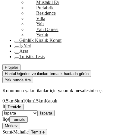
Müstakil Ev
Prefabrik
Residence
Villa
Yalı
Yalı Dairesi
Yazlık
Günlük Kiralık Konut
İş Yeri
Arsa
Turistik Tesis
Projeler
Harita
Değerleri ve ilanları tematik haritada görün
Yakınımda Ara
Konumuna yakın ilanlar için yakınlık mesafesini seç.
0.5km
5km
10km
15km
Kapalı
İl
Temizle
Isparta
İlçe
Temizle
Merkez
Semt/Mahalle
Temizle