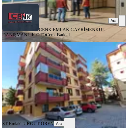
Ara
CENK EMLAK GAYRİMENKUL
DANIŞMANLIK OTO
Cenk Baddal
KOMBİLİ
Çay Boyu Halıcılar Sitesinde 4+1
Kiralık Daire
Merkez, Keçeci Mahallesi
4+1
·
180 m²
·
Yüksek giriş
·
02.08.2026
36.000 ₺
ST Emlak
TURGUT ÖREN
Ara
ST Emlak
TURGUT ÖREN
Ara