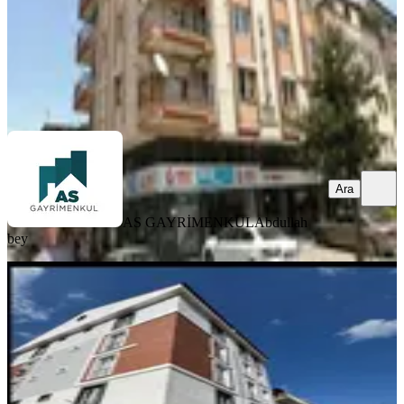
AS GAYRİMENKUL
Abdullah bey
Ara
Ara
AS GAYRİMENKUL
Abdullah
bey
EŞYALI
Isparta Merkezde Kiralık 2+1 Eşyalı
Apart
Merkez, Bağlar Mahallesi
2+1
·
55 m²
·
2. Kat
·
02.08.2026