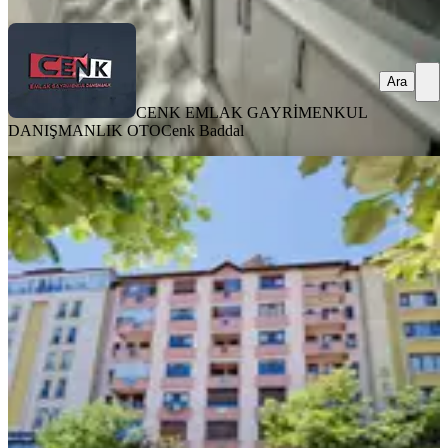
Ara
CENK EMLAK GAYRİMENKUL
DANIŞMANLIK OTO
Cenk Baddal
BALKONLU
Cadde Üzeri Çarşı Merkezde 3+1
Daire, 171m2
Merkez, Pirimehmet Mahallesi
3+1
·
172 m²
·
6. Kat
·
31.07.2026
30.000 ₺
emet gayrimenkul
Fuat Oktay
Ara