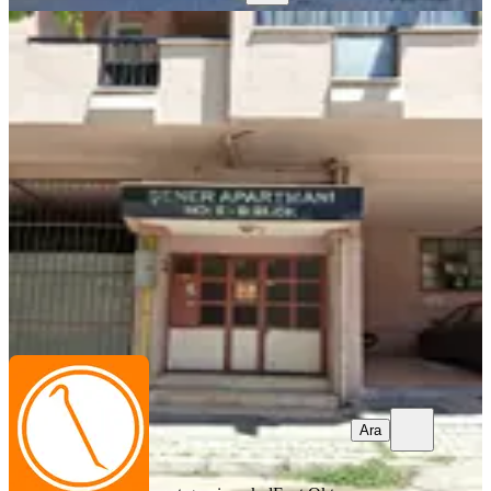
BALKONLU
Çarşı Merkezde Davraz Yaşam
Hastanesi Yakını Kiralık 2+1, 99m2
Merkez, Pirimehmet Mahallesi
2+1
·
99 m²
·
5. Kat
·
01.08.2026
20.000 ₺
emet gayrimenkul
Fuat Oktay
Ara
Ara