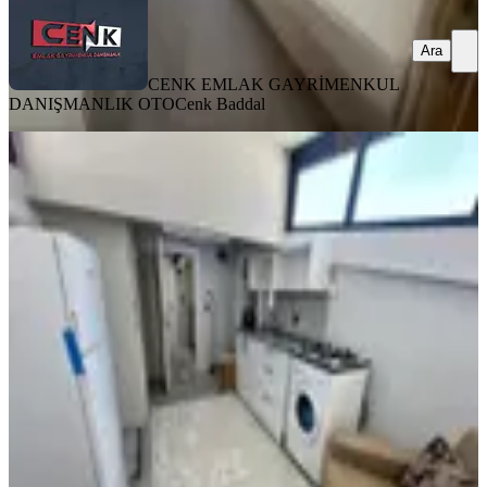
Ara
CENK EMLAK GAYRİMENKUL
DANIŞMANLIK OTO
Cenk Baddal
SIFIR BİNA
Yedişehitler Mahallesi Kiralık Çatı
Kat 2+1 Apart
Merkez, Yedişehitler Mahallesi
2+1
·
55 m²
·
Çatı Katı
·
31.07.2026
14.500 ₺
CENK EMLAK GAYRİMENKUL DANIŞMANLIK OTO
Cenk
Baddal
Ara