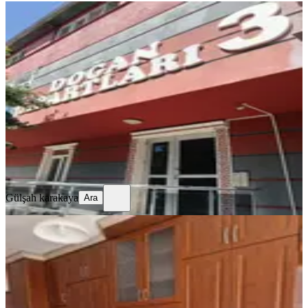
YENİ
Fatih Mahallesi'nde Sahibinden
Kiralık 1+0 Bahçe Kat Apart
Merkez, Fatih Mahallesi
Stüdyo
·
20 m²
·
Bahçe katı
·
05.08.2026
8.000 ₺
Gülşah karakaya
Ara
Gülşah karakaya
Ara
YENİ
Davraz Mah. Site İçerisinde Kombili
Daire
Merkez, Davraz Mahallesi
3+1
·
130 m²
·
4. Kat
·
04.08.2026