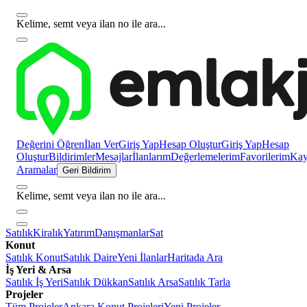
Kelime, semt veya ilan no ile ara...
Değerini Öğren
İlan Ver
Giriş Yap
Hesap Oluştur
Giriş Yap
Hesap
Oluştur
Bildirimler
Mesajlar
İlanlarım
Değerlemelerim
Favorilerim
Kayı
Aramalar
Geri Bildirim
Kelime, semt veya ilan no ile ara...
Satılık
Kiralık
Yatırım
Danışmanlar
Sat
Konut
Satılık Konut
Satılık Daire
Yeni İlanlar
Haritada Ara
İş Yeri & Arsa
Satılık İş Yeri
Satılık Dükkan
Satılık Arsa
Satılık Tarla
Projeler
Tüm Projeler
Ankara Konut Projeleri
Yeni Projeler