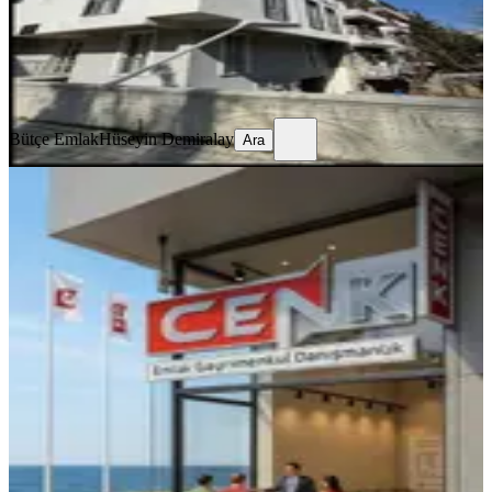
15.000 ₺
Bütçe Emlak
Hüseyin Demiralay
Ara
Bütçe Emlak
Hüseyin Demiralay
Ara
SİTE İÇİ
Çayboyu Gökçay Kiralık 3+1 Daire
Merkez, Kurtuluş Mahallesi
3+1
·
155 m²
·
2. Kat
·
02.08.2026
28.000 ₺
CENK EMLAK GAYRİMENKUL DANIŞMANLIK OTO
Cenk
Baddal
Ara