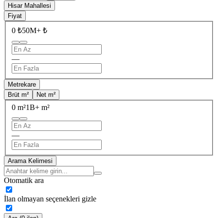
Hisar Mahallesi
Fiyat
0 ₺
50M+ ₺
—
Metrekare
Brüt m²
Net m²
0 m²
1B+ m²
—
Arama Kelimesi
Otomatik ara
İlan olmayan seçenekleri gizle