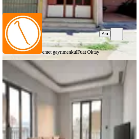
Ara
Ara
emet gayrimenkul
Fuat Oktay
SIFIR BİNA
Çünür'de Ultra Lüks 2+1 Eşyalı
Amerikan Mutfak Kiralık Daire
Merkez, Çünür Mahallesi
2+1
·
85 m²
·
5. Kat
·
29.07.2026
33.000 ₺
Babacan Emlak & Mühendislik
Ahmet Babacan