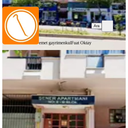
Ara
emet gayrimenkul
Fuat Oktay
BALKONLU
Davraz Yaşam Haskanesi Yakınında
99m2 2+1 Daire
Merkez, Pirimehmet Mahallesi
2+1
·
99 m²
·
5. Kat
·
30.07.2026
20.000 ₺
emet gayrimenkul
Fuat Oktay