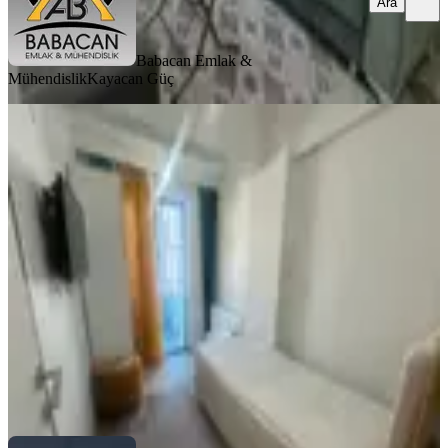
Ara
Babacan Emlak &
Mühendislik
Kayacan Güç
EŞYALI
Çelebiler Mahallesi Çarşı Merkez
Kiralık 2+1 Arakat Apart
Merkez, Çelebiler Mahallesi
2+1
·
50 m²
·
2. Kat
·
31.07.2026
17.500 ₺
CENK EMLAK GAYRİMENKUL DANIŞMANLIK OTO
Cenk
Baddal
Ara