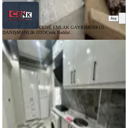
Ara
CENK EMLAK GAYRİMENKUL
DANIŞMANLIK OTO
Cenk Baddal
SIFIR BİNA
Yedişehitler Mahallesi Emek Taksi
Üstü Kiralık 2+0 Apart
Merkez, Yedişehitler Mahallesi
2+0
·
55 m²
·
Yüksek giriş
·
31.07.2026
17.000 ₺
CENK EMLAK GAYRİMENKUL DANIŞMANLIK OTO
Cenk
Baddal
Ara