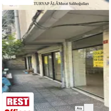
TURYAP ÂLÂ
Murat Salihoğulları
ÖNE ÇIKAN
Şişli-ortaklar'da 200m² Birçok İş
Koluna Uygun Fırsat Dükkan
İstanbul, Şişli
5+ Oda
·
200 m²
·
Düz Giriş (Zemin)
·
12.05.2026
95.000 ₺
REST Ofis
Arife Kayadibi
Ara
Ara