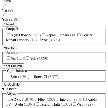
Tümü
Var
(
99
)
Yok
(
2.181
)
Otopark
Otopark
Açık Otopark
(
140
)
Kapalı Otopark
(
14
)
Açık &
Kapalı Otopark
(
12
)
Yok
(
3.598
)
Asansör
Asansör
Var
(
114
)
Yok
(
4.098
)
Yapı Durumu
Yapı Durumu
Sıfır
(
1.391
)
İkinci El
(
3.377
)
İç Özellikler
Altyapı
Altyapı
ADSL
(
1.919
)
Fiber
(
207
)
Intercom
(
259
)
Kablo
TV - Uydu
(
1.364
)
Telefon Hattı
(
1.075
)
Wi-Fi
(
227
)