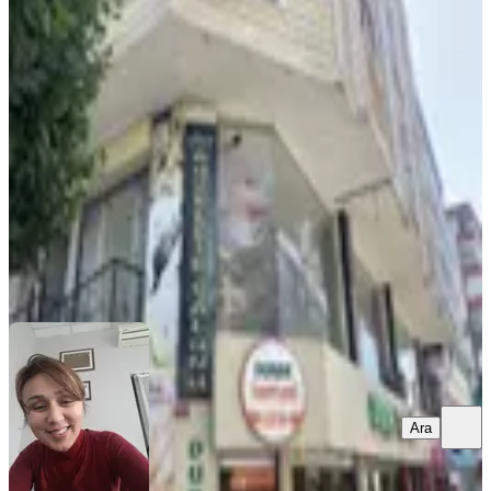
Kiralık Dükkan Mustafa Kemal Paşa
Cadde Üzeri
İstanbul, Bahçelievler
2 Oda
·
140 m²
·
Düz Giriş (Zemin)
·
08.08.2026
70.000 ₺
Bireysel Gayrimenkul
Ayşe Elmacıoğlu
Ara
Ara