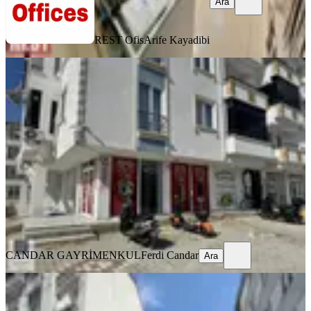
Ara
REST Ofis
Arife Kayadibi
YENİ
İznik Yeni Hastane Arkasında Kiralık
Dükkan & İş Yeri
Bursa, İznik
1 Oda
·
110 m²
·
Düz Giriş (Zemin)
·
08.08.2026
20.000 ₺
CANDAR GAYRİMENKUL
Ferdi Candar
Ara
CANDAR GAYRİMENKUL
Ferdi Candar
Ara
YENİ
Emor Gayrimenkulden Kiralık Çok
Amaçlı Kullanıma Uygun İşyeri