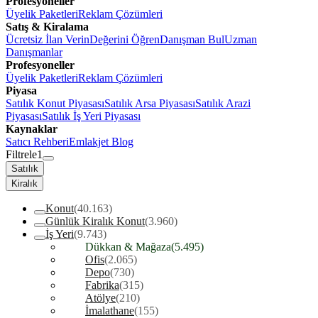
Profesyoneller
Üyelik Paketleri
Reklam Çözümleri
Satış & Kiralama
Ücretsiz İlan Verin
Değerini Öğren
Danışman Bul
Uzman
Danışmanlar
Profesyoneller
Üyelik Paketleri
Reklam Çözümleri
Piyasa
Satılık Konut Piyasası
Satılık Arsa Piyasası
Satılık Arazi
Piyasası
Satılık İş Yeri Piyasası
Kaynaklar
Satıcı Rehberi
Emlakjet Blog
Filtrele
1
Satılık
Kiralık
Konut
(40.163)
Günlük Kiralık Konut
(3.960)
İş Yeri
(9.743)
Dükkan & Mağaza
(5.495)
Ofis
(2.065)
Depo
(730)
Fabrika
(315)
Atölye
(210)
İmalathane
(155)