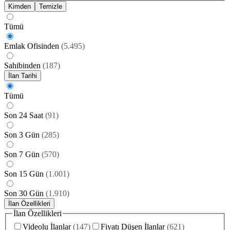
Kimden
Temizle
Tümü
Emlak Ofisinden
(
5.495
)
Sahibinden
(
187
)
İlan Tarihi
Tümü
Son 24 Saat
(
91
)
Son 3 Gün
(
285
)
Son 7 Gün
(
570
)
Son 15 Gün
(
1.001
)
Son 30 Gün
(
1.910
)
İlan Özellikleri
İlan Özellikleri
Videolu İlanlar
(
147
)
Fiyatı Düşen İlanlar
(
621
)