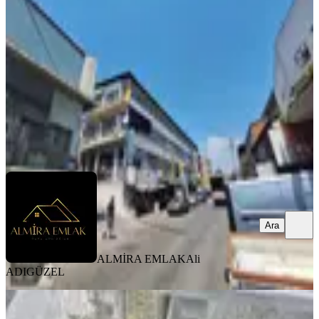
İzmir, Karabağlar
3 Oda
·
300 m²
·
Düz Giriş (Zemin)
·
07.08.2026
35.000 ₺
ALMİRA EMLAK
Ali ADIGÜZEL
Ara
Ara
ALMİRA EMLAK
Ali
ADIGÜZEL
YENİ
Bornova Homeros Yolu Üzeri Park