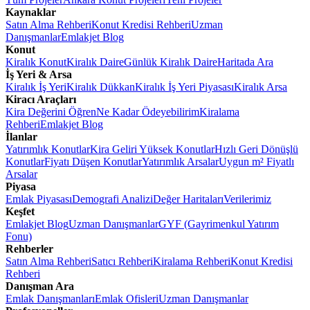
Kaynaklar
Satın Alma Rehberi
Konut Kredisi Rehberi
Uzman
Danışmanlar
Emlakjet Blog
Konut
Kiralık Konut
Kiralık Daire
Günlük Kiralık Daire
Haritada Ara
İş Yeri & Arsa
Kiralık İş Yeri
Kiralık Dükkan
Kiralık İş Yeri Piyasası
Kiralık Arsa
Kiracı Araçları
Kira Değerini Öğren
Ne Kadar Ödeyebilirim
Kiralama
Rehberi
Emlakjet Blog
İlanlar
Yatırımlık Konutlar
Kira Geliri Yüksek Konutlar
Hızlı Geri Dönüşlü
Konutlar
Fiyatı Düşen Konutlar
Yatırımlık Arsalar
Uygun m² Fiyatlı
Arsalar
Piyasa
Emlak Piyasası
Demografi Analizi
Değer Haritaları
Verilerimiz
Keşfet
Emlakjet Blog
Uzman Danışmanlar
GYF (Gayrimenkul Yatırım
Fonu)
Rehberler
Satın Alma Rehberi
Satıcı Rehberi
Kiralama Rehberi
Konut Kredisi
Rehberi
Danışman Ara
Emlak Danışmanları
Emlak Ofisleri
Uzman Danışmanlar