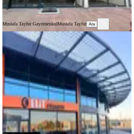
Mustafa Tayfur Gayrimenkul
Mustafa Tayfur
Ara
Mustafa Tayfur Gayrimenkul
Mustafa Tayfur
Ara
ÖNE ÇIKAN
Coşar Gayrimenkul'den Galericiler
Sitesi'nde Prestijli Kiralık Dükkan 195
M2
Aksaray, Merkez
3 Oda
·
200 m²
·
01.08.2026
35.000 ₺
COŞAR GAYRİMENKUL
Mustafa COŞAR
Ara