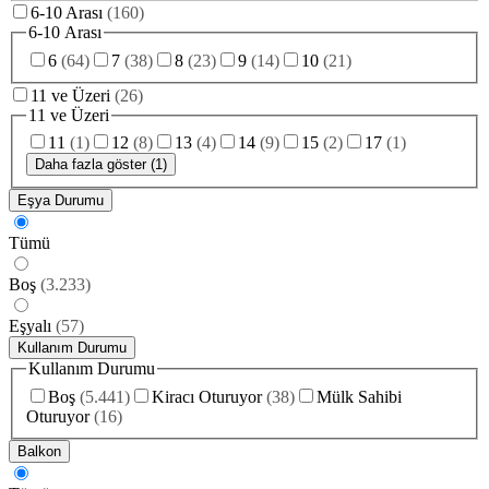
6-10 Arası
(
160
)
6-10 Arası
6
(
64
)
7
(
38
)
8
(
23
)
9
(
14
)
10
(
21
)
11 ve Üzeri
(
26
)
11 ve Üzeri
11
(
1
)
12
(
8
)
13
(
4
)
14
(
9
)
15
(
2
)
17
(
1
)
Daha fazla göster (1)
Eşya Durumu
Tümü
Boş
(
3.233
)
Eşyalı
(
57
)
Kullanım Durumu
Kullanım Durumu
Boş
(
5.441
)
Kiracı Oturuyor
(
38
)
Mülk Sahibi
Oturuyor
(
16
)
Balkon