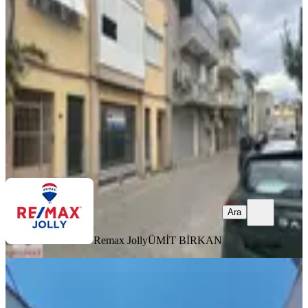
İzmir, Bornova
1 Oda
·
30 m²
·
Yüksek giriş
·
07.08.2026
16.000 ₺
Remax Jolly
ÜMİT BİRKAN
Ara
Ara
Remax Jolly
ÜMİT BİRKAN
YENİ
Karabağlar Sanayi De Kaymak Kuyu
Camii Karşısında 300 M2 Dükkân