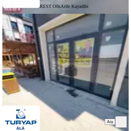
REST Ofis
Arife Kayadibi
ÖNE ÇIKAN
Turyap Ala'dan Toki Konutlarında
Kiralık İş Yeri
İstanbul, Arnavutköy
2 Oda
·
50 m²
·
Düz Giriş (Zemin)
·
29.06.2026
62.500 ₺
TURYAP ÂLÂ
Murat Salihoğulları
Ara
Ara