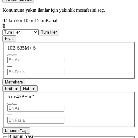
Konumuna yakın ilanlar için yakınlık mesafesini seç.
0.5km
5km
10km
15km
Kapalı
İl
Tüm İller
Fiyat
10B ₺
35M+ ₺
—
Metrekare
Brüt m²
Net m²
5 m²
45B+ m²
—
Binanın Yaşı
Binanın Yaşı