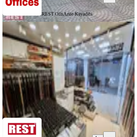
REST Ofis
Arife Kayadibi
ÖNE ÇIKAN
Şişli-meşrutiyet'de Zafer Han Giriş
Katı Mağaza
İstanbul, Şişli
1 Oda
·
20 m²
·
Düz Giriş (Zemin)
·
28.03.2026
17.000 ₺
REST Ofis
Arife Kayadibi
Ara