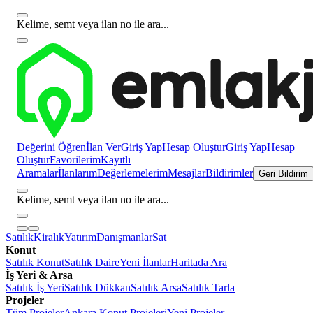
Kelime, semt veya ilan no ile ara...
Değerini Öğren
İlan Ver
Giriş Yap
Hesap Oluştur
Giriş Yap
Hesap
Oluştur
Favorilerim
Kayıtlı
Aramalar
İlanlarım
Değerlemelerim
Mesajlar
Bildirimler
Geri Bildirim
Kelime, semt veya ilan no ile ara...
Satılık
Kiralık
Yatırım
Danışmanlar
Sat
Konut
Satılık Konut
Satılık Daire
Yeni İlanlar
Haritada Ara
İş Yeri & Arsa
Satılık İş Yeri
Satılık Dükkan
Satılık Arsa
Satılık Tarla
Projeler
Tüm Projeler
Ankara Konut Projeleri
Yeni Projeler