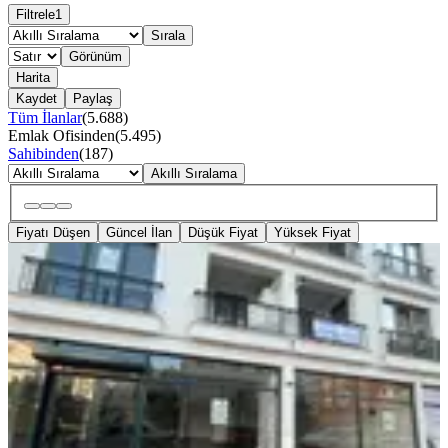
Filtrele
1
Sırala
Görünüm
Harita
Kaydet
Paylaş
Tüm İlanlar
(
5.688
)
Emlak Ofisinden
(
5.495
)
Sahibinden
(
187
)
Akıllı Sıralama
Fiyatı Düşen
Güncel İlan
Düşük Fiyat
Yüksek Fiyat
ÖNE ÇIKAN
Mt Emlak’tan Evliya Çelebi
Mahallesinde Kiralık Dükkan
İstanbul, Tuzla
2 Oda
·
240 m²
·
1. Kat
·
06.08.2026
140.000 ₺