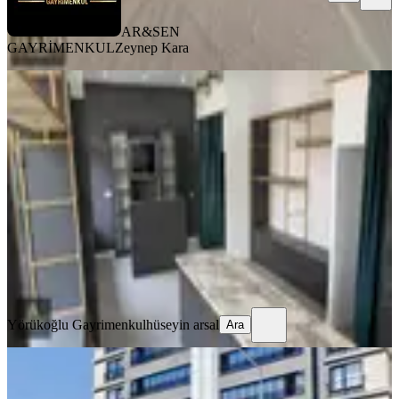
AR&SEN
GAYRİMENKUL
Zeynep Kara
YENİ
İhsaniye'nin En Güzel Dükkanı
Kiralık
Bursa, Nilüfer
2 Oda
·
60 m²
·
Düz Giriş (Zemin)
·
08.08.2026
54.500 ₺
Yörükoğlu Gayrimenkul
hüseyin arsal
Ara
Yörükoğlu Gayrimenkul
hüseyin arsal
Ara
YENİ
Çevre Yolu Üzerinde 120 M2 Artı 30
M2 Bodrumlu Kule 42 Emlak Tan