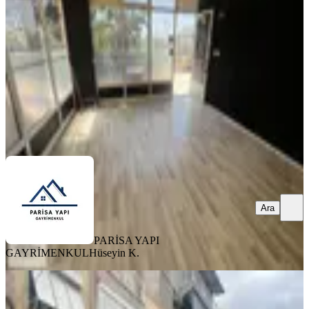
İzmir, Buca
2 Oda
·
35 m²
·
Düz Giriş (Zemin)
·
07.08.2026
25.000 ₺
PARİSA YAPI GAYRİMENKUL
Hüseyin K.
Ara
Ara
PARİSA YAPI
GAYRİMENKUL
Hüseyin K.
YENİ
Bornova Altındağ Havuzlu Kahve
Sokağında Net 26m2 Kiralık Dükkan