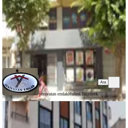
Eskişehir, Tepebaşı
1 Oda
·
211 m²
·
Bahçe katı
·
08.08.2026
40.000 ₺
yenivatan emlak
Hulusi Taşyürek
Ara
Ara
yenivatan emlak
Hulusi Taşyürek
YENİ
Necip Fazıl Kiralık 170 M2 İskanı
Alınmış Depolu Dükkan
İstanbul, Sultanbeyli