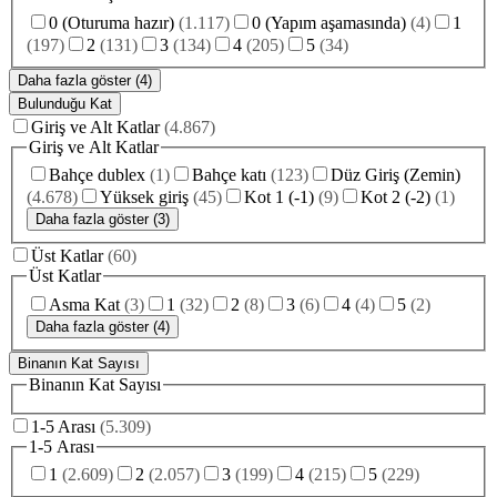
0 (Oturuma hazır)
(
1.117
)
0 (Yapım aşamasında)
(
4
)
1
(
197
)
2
(
131
)
3
(
134
)
4
(
205
)
5
(
34
)
Daha fazla göster (4)
Bulunduğu Kat
Giriş ve Alt Katlar
(
4.867
)
Giriş ve Alt Katlar
Bahçe dublex
(
1
)
Bahçe katı
(
123
)
Düz Giriş (Zemin)
(
4.678
)
Yüksek giriş
(
45
)
Kot 1 (-1)
(
9
)
Kot 2 (-2)
(
1
)
Daha fazla göster (3)
Üst Katlar
(
60
)
Üst Katlar
Asma Kat
(
3
)
1
(
32
)
2
(
8
)
3
(
6
)
4
(
4
)
5
(
2
)
Daha fazla göster (4)
Binanın Kat Sayısı
Binanın Kat Sayısı
1-5 Arası
(
5.309
)
1-5 Arası
1
(
2.609
)
2
(
2.057
)
3
(
199
)
4
(
215
)
5
(
229
)