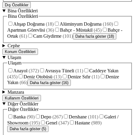
Dış Özellikler
Bina Özellikleri
Bina Özellikleri
Ahşap Doğrama
(
18
)
Alüminyum Doğrama
(
160
)
Apartman Görevlisi
(
36
)
Bahçe - Müstakil
(
45
)
Bahçe -
Ortak
(
61
)
Cam Giydirme
(
101
)
Daha fazla göster (18)
Cephe
Konum Özellikleri
Ulaşım
Ulaşım
Anayol
(
372
)
Avrasya Tüneli
(
11
)
Caddeye Yakın
(
435
)
Deniz Otobüsü
(
13
)
Denize Sıfır
(
11
)
Denize
Yakın
(
66
)
Daha fazla göster (16)
Manzara
Kullanım Özellikleri
Diğer Özellikler
Diğer Özellikler
Banka
(
90
)
Depo
(
267
)
Dershane
(
101
)
Galeri /
Showroom
(
195
)
Genel
(
347
)
Hastane
(
989
)
Daha fazla göster (5)