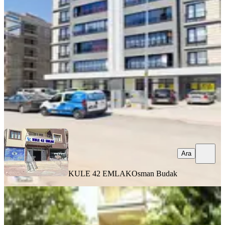
Konya, Selçuklu
3 Oda
·
120 m²
·
Düz Giriş (Zemin)
·
08.08.2026
52.500 ₺
KULE 42 EMLAK
Osman Budak
Ara
Ara
KULE 42 EMLAK
Osman Budak
YENİ
Sivrihisar-1 Caddesinde Çift Cepheli
Asma Katlı Dükkan