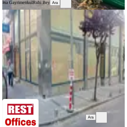
İna Gayrimenkul
Ruhi Bey
Ara
ÖNE ÇIKAN
Caddeye Yakın Çift Cepeli Kiralık
Dükkan
İstanbul, Şişli
1 Oda
·
190 m²
·
Düz Giriş (Zemin)
·
10.07.2026
125.000 ₺
REST Ofis
Arife Kayadibi
Ara
Ara