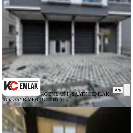
Ankara, Sincan
1 Oda
·
280 m²
·
Düz Giriş (Zemin)
·
08.08.2026
41.000 ₺
KC EMLAK İNŞAAT
KC EMLAK İNŞ. GAYRİMENKUL LTD
ŞTİ.
Ara
Ara
KC EMLAK İNŞAAT
KC EMLAK
İNŞ. GAYRİMENKUL LTD ŞTİ.
YENİ
Buca Parisa'dan Merkezi Konumda
Köşe Kiralık Dükkan