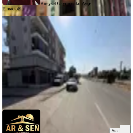
Bireysel Gayrimenkul
Ayşe
Elmacıoğlu
YENİ
Kepez Habibler Mah Cadde Üstü
Giriş 170m Üstve Alt 35m Kiralık
Antalya, Kepez
3 Oda
·
240 m²
·
Düz Giriş (Zemin)
·
08.08.2026
45.000 ₺
AR&SEN GAYRİMENKUL
Zeynep Kara
Ara
Ara