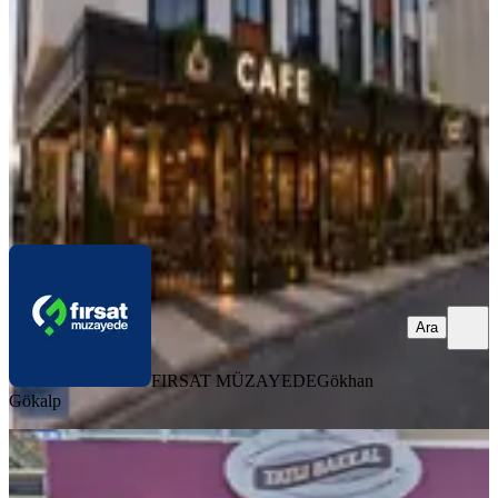
2 Oda
·
170 m²
·
Düz Giriş (Zemin)
·
08.08.2026
60.000 ₺
FIRSAT MÜZAYEDE
Gökhan Gökalp
Ara
Ara
FIRSAT MÜZAYEDE
Gökhan
Gökalp
YENİ
Kiralık,çevreli Caddesinde Geniş
Bahçeli , Asma Katlı Dükkan.