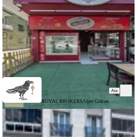
Ankara, Altındağ
3 Oda
·
90 m²
·
Düz Giriş (Zemin)
·
08.08.2026
60.000 ₺
ROYAL BROKERS
Alper Gülcan
Ara
Ara
ROYAL BROKERS
Alper Gülcan
YENİ
Kc Emlak’tan Cadde Üzerı 260 M2
Kurumsala Da Uygun Kiralık
Dükkan