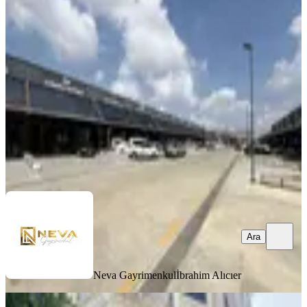
Sitesinde Kiralık 280 M2 Dükkan
Sakarya, Arifiye
3 Oda
·
280 m²
·
Düz Giriş (Zemin)
·
08.08.2026
37.500 ₺
Neva Gayrimenkul
İbrahim Alıcıer
Ara
Ara
Neva Gayrimenkul
İbrahim Alıcıer
YENİ