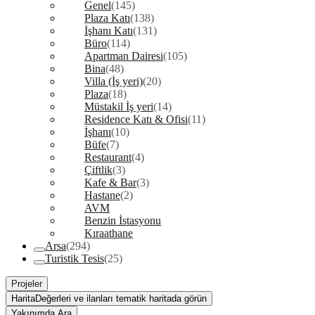
Genel
(145)
Plaza Katı
(138)
İşhanı Katı
(131)
Büro
(114)
Apartman Dairesi
(105)
Bina
(48)
Villa (İş yeri)
(20)
Plaza
(18)
Müstakil İş yeri
(14)
Residence Katı & Ofisi
(11)
İşhanı
(10)
Büfe
(7)
Restaurant
(4)
Çiftlik
(3)
Kafe & Bar
(3)
Hastane
(2)
AVM
Benzin İstasyonu
Kıraathane
Arsa
(294)
Turistik Tesis
(25)
Projeler
Harita
Değerleri ve ilanları tematik haritada görün
Yakınımda Ara