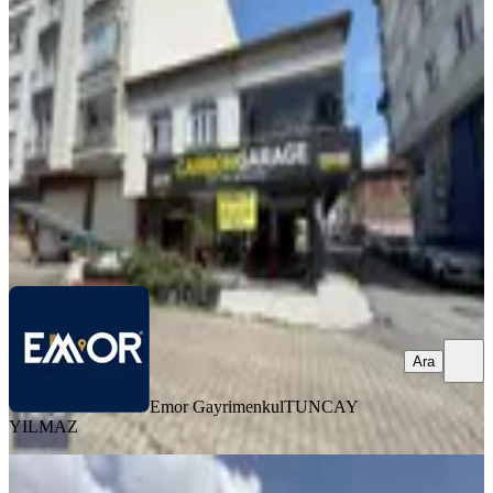
Ordu, Altınordu
4 Oda
·
150 m²
·
Düz Giriş (Zemin)
·
08.08.2026
50.000 ₺
Emor Gayrimenkul
TUNCAY YILMAZ
Ara
Ara
Emor Gayrimenkul
TUNCAY
YILMAZ
YENİ
Sakarya Arifiye Oto Galericiler