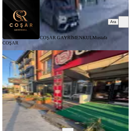
Ara
COŞAR GAYRİMENKUL
Mustafa
COŞAR
ÖNE ÇIKAN
Kavaklı Merkez 85 M Cadde Cephe
Dükkan
İstanbul, Beylikdüzü
2 Oda
·
110 m²
·
Düz Giriş (Zemin)
·
11.07.2026
57.000 ₺
İna Gayrimenkul
Ruhi Bey
Ara