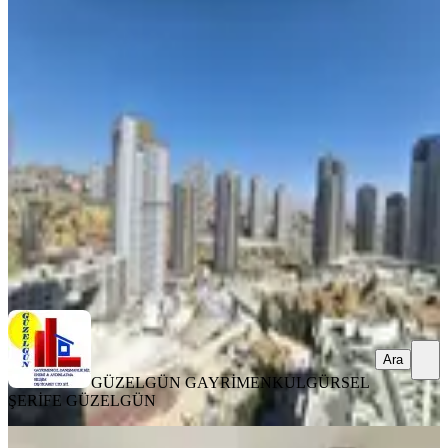
ÖNE ÇIKAN
Ege Simpaş-oran'da Mobilyalı Süper
2+1 Daire
Ankara, Çankaya
2+1
·
120 m²
·
17. Kat
·
07.08.2026
14.500.000 ₺
GÜZELGÜN GAYRİMENKUL
GÜRSEL ŞERİFE GÜZELGÜN
Ara
Ara
GÜZELGÜN GAYRİMENKUL
GÜRSEL
ŞERİFE GÜZELGÜN
ÖNE ÇIKAN