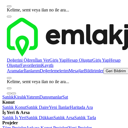
Kelime, semt veya ilan no ile ara...
Değerini Öğren
İlan Ver
Giriş Yap
Hesap Oluştur
Giriş Yap
Hesap
Oluştur
Favorilerim
Kayıtlı
Aramalar
İlanlarım
Değerlemelerim
Mesajlar
Bildirimler
Geri Bildirim
Kelime, semt veya ilan no ile ara...
Satılık
Kiralık
Yatırım
Danışmanlar
Sat
Konut
Satılık Konut
Satılık Daire
Yeni İlanlar
Haritada Ara
İş Yeri & Arsa
Satılık İş Yeri
Satılık Dükkan
Satılık Arsa
Satılık Tarla
Projeler
Tüm Projeler
Ankara Konut Projeleri
Yeni Projeler