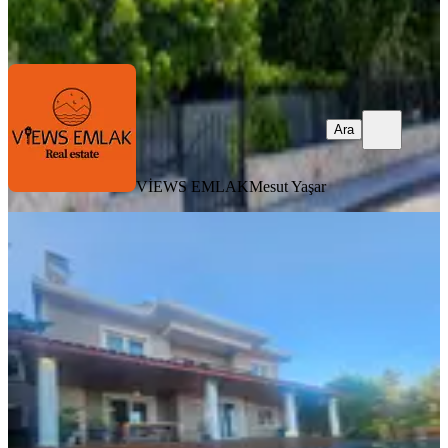
VİEWS EMLAK
Mesut Yaşar
Ara
Ara
VİEWS EMLAK
Mesut Yaşar
ÖNE ÇIKAN
Acil Satılık Uygun Masrafsız Villa
İstanbul, Silivri
5+1
·
320 m²
·
05.08.2026
14.550.000 ₺
Nogay GAYRİMENKUL
Burhanettin Nogay