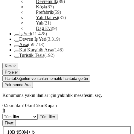
Devremülk
(89)
Köşk
(87)
Prefabrik
(59)
Yalı Dairesi
(35)
Yalı
(21)
Dağ Evi
(9)
İş Yeri
(11.428)
Devren İş Yeri
(3.319)
Arsa
(59.718)
Kat Karşılığı Arsa
(146)
Turistik Tesis
(192)
Kiralık
Projeler
Harita
Değerleri ve ilanları tematik haritada görün
Yakınımda Ara
Konumuna yakın ilanlar için yakınlık mesafesini seç.
0.5km
5km
10km
15km
Kapalı
İl
Tüm İller
Fiyat
10B ₺
50M+ ₺