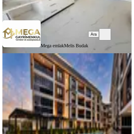
Mega emlak
Melis Budak
Ara
Ara
Mega emlak
Melis Budak
ÖNE ÇIKAN
Akçay Özgüven Emlak'tan Ön Cephe
Havuzlu Otoparklı Lüx Fırsat Daire
Balıkesir, Edremit
2+1
·
105 m²
·
2. Kat
·
04.08.2026
4.900.000 ₺
AKÇAY ÖZGÜVEN EMLAK
Hasan Sarısoydan