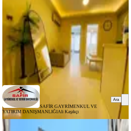
Kampüs Karşısı Krediye Uygun
İzmir, Buca
2+1
·
75 m²
·
1. Kat
·
06.08.2026
3.600.000 ₺
SAFİR GAYRİMENKUL VE YATIRIM DANIŞMANLIĞI
Ali
Kaşıkçı
Ara
Ara
SAFİR GAYRİMENKUL VE
YATIRIM DANIŞMANLIĞI
Ali Kaşıkçı
ÖNE ÇIKAN
꧁ay Emlaktan꧂akçay'da***full