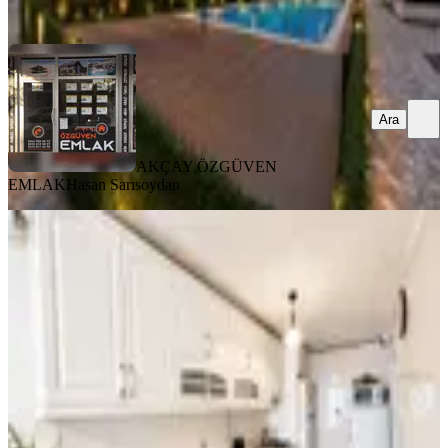
Ara
Ara
AKÇAY ÖZGÜVEN
EMLAK
Hasan Sarısoydan
ÖNE ÇIKAN
Eryaman Güzelkent Metro Ve
Metromall Yakını |site İçi 3+1 | Marka
Invest
Ankara, Etimesgut
3+1
·
120 m²
·
4. Kat
·
04.08.2026
5.990.000 ₺