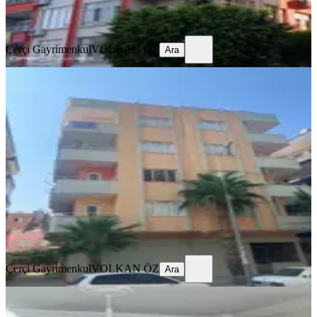
Ara
Çerçi Gayrimenkul
VOLKAN ÖZ
Ara
ÖNE ÇIKAN
Çerçi ( İlke ) Emlaktan Öğretmenler
Mah. Satılık Masrafsız Daire
Mersin, Tarsus
3+1
·
140 m²
·
4. Kat
·
04.08.2026
3.050.000 ₺
Çerçi Gayrimenkul
VOLKAN ÖZ
Ara
Çerçi Gayrimenkul
VOLKAN ÖZ
Ara
ÖNE ÇIKAN
İsabeyli Emlaktan Satılık 1+1