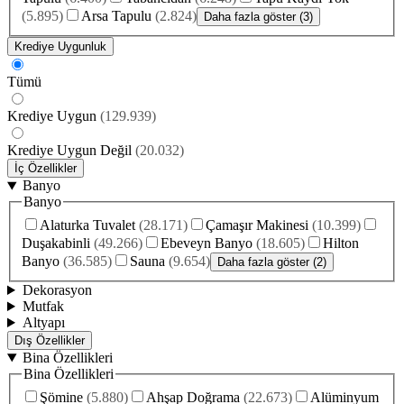
(
5.895
)
Arsa Tapulu
(
2.824
)
Daha fazla göster (3)
Krediye Uygunluk
Tümü
Krediye Uygun
(
129.939
)
Krediye Uygun Değil
(
20.032
)
İç Özellikler
Banyo
Banyo
Alaturka Tuvalet
(
28.171
)
Çamaşır Makinesi
(
10.399
)
Duşakabinli
(
49.266
)
Ebeveyn Banyo
(
18.605
)
Hilton
Banyo
(
36.585
)
Sauna
(
9.654
)
Daha fazla göster (2)
Dekorasyon
Mutfak
Altyapı
Dış Özellikler
Bina Özellikleri
Bina Özellikleri
Şömine
(
5.880
)
Ahşap Doğrama
(
22.673
)
Alüminyum