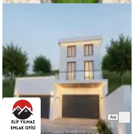
ÖNE ÇIKAN
Elif Yılmaz'dan Dipsizgöl'de Satılık
Emsalsiz Tripleks Villa
Bursa, İnegöl
5+1
·
677 m²
·
06.08.2026
25.000.000 ₺
Elif Yılmaz Emlak Ofisi
Elif Yılmaz
Ara
Ara