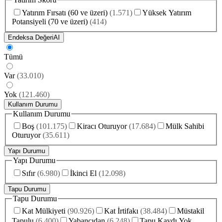
Yatırım Fırsatı (60 ve üzeri)
(
1.571
)
Yüksek Yatırım
Potansiyeli (70 ve üzeri)
(
414
)
Endeksa Değeri
AI
Tümü
Var
(
33.010
)
Yok
(
121.460
)
Kullanım Durumu
Kullanım Durumu
Boş
(
101.175
)
Kiracı Oturuyor
(
17.684
)
Mülk Sahibi
Oturuyor
(
35.611
)
Yapı Durumu
Yapı Durumu
Sıfır
(
6.980
)
İkinci El
(
12.098
)
Tapu Durumu
Tapu Durumu
Kat Mülkiyeti
(
90.926
)
Kat İrtifakı
(
38.484
)
Müstakil
Tapulu
(
6.400
)
Yabancıdan
(
6.248
)
Tapu Kaydı Yok