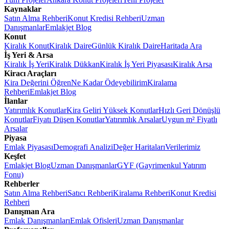
Kaynaklar
Satın Alma Rehberi
Konut Kredisi Rehberi
Uzman
Danışmanlar
Emlakjet Blog
Konut
Kiralık Konut
Kiralık Daire
Günlük Kiralık Daire
Haritada Ara
İş Yeri & Arsa
Kiralık İş Yeri
Kiralık Dükkan
Kiralık İş Yeri Piyasası
Kiralık Arsa
Kiracı Araçları
Kira Değerini Öğren
Ne Kadar Ödeyebilirim
Kiralama
Rehberi
Emlakjet Blog
İlanlar
Yatırımlık Konutlar
Kira Geliri Yüksek Konutlar
Hızlı Geri Dönüşlü
Konutlar
Fiyatı Düşen Konutlar
Yatırımlık Arsalar
Uygun m² Fiyatlı
Arsalar
Piyasa
Emlak Piyasası
Demografi Analizi
Değer Haritaları
Verilerimiz
Keşfet
Emlakjet Blog
Uzman Danışmanlar
GYF (Gayrimenkul Yatırım
Fonu)
Rehberler
Satın Alma Rehberi
Satıcı Rehberi
Kiralama Rehberi
Konut Kredisi
Rehberi
Danışman Ara
Emlak Danışmanları
Emlak Ofisleri
Uzman Danışmanlar