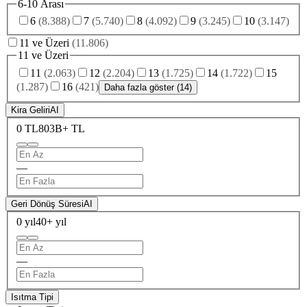
6-10 Arası
6
(
8.388
)
7
(
5.740
)
8
(
4.092
)
9
(
3.245
)
10
(
3.147
)
11 ve Üzeri
(
11.806
)
11 ve Üzeri
11
(
2.063
)
12
(
2.204
)
13
(
1.725
)
14
(
1.722
)
15
(
1.287
)
16
(
421
)
Daha fazla göster (14)
Kira Geliri
AI
0 TL
803B+ TL
—
Geri Dönüş Süresi
AI
0 yıl
40+ yıl
—
Isıtma Tipi