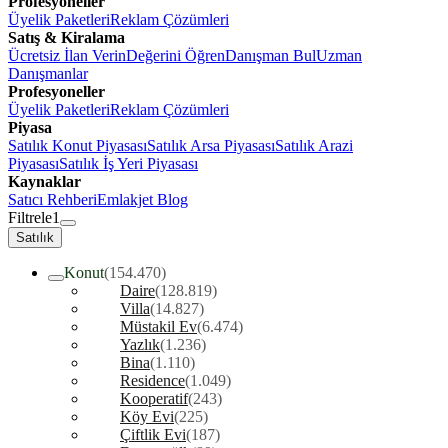
Profesyoneller
Üyelik Paketleri
Reklam Çözümleri
Satış & Kiralama
Ücretsiz İlan Verin
Değerini Öğren
Danışman Bul
Uzman
Danışmanlar
Profesyoneller
Üyelik Paketleri
Reklam Çözümleri
Piyasa
Satılık Konut Piyasası
Satılık Arsa Piyasası
Satılık Arazi
Piyasası
Satılık İş Yeri Piyasası
Kaynaklar
Satıcı Rehberi
Emlakjet Blog
Filtrele
1
Satılık
Konut
(154.470)
Daire
(128.819)
Villa
(14.827)
Müstakil Ev
(6.474)
Yazlık
(1.236)
Bina
(1.110)
Residence
(1.049)
Kooperatif
(243)
Köy Evi
(225)
Çiftlik Evi
(187)