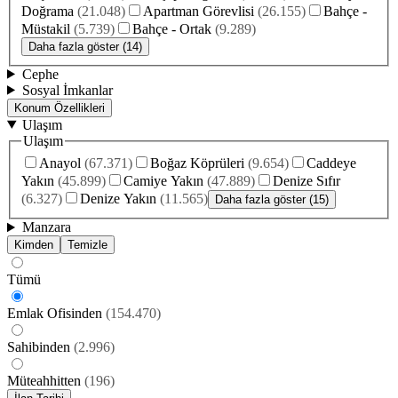
Doğrama
(
21.048
)
Apartman Görevlisi
(
26.155
)
Bahçe -
Müstakil
(
5.739
)
Bahçe - Ortak
(
9.289
)
Daha fazla göster (14)
Cephe
Sosyal İmkanlar
Konum Özellikleri
Ulaşım
Ulaşım
Anayol
(
67.371
)
Boğaz Köprüleri
(
9.654
)
Caddeye
Yakın
(
45.899
)
Camiye Yakın
(
47.889
)
Denize Sıfır
(
6.327
)
Denize Yakın
(
11.565
)
Daha fazla göster (15)
Manzara
Kimden
Temizle
Tümü
Emlak Ofisinden
(
154.470
)
Sahibinden
(
2.996
)
Müteahhitten
(
196
)