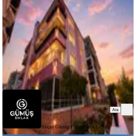
Kafe Mevki Full Eşyalı Ara Kat 2+1
Satılık Daire
Balıkesir, Edremit
2+1
·
100 m²
·
2. Kat
·
07.08.2026
3.495.000 ₺
Akçay Gümüş Emlak
Burak Gümüş
Ara
Ara
Akçay Gümüş Emlak
Burak Gümüş