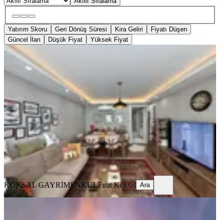
Akıllı Sıralama
Yatırım Skoru
Geri Dönüş Süresi
Kira Geliri
Fiyatı Düşen
Güncel İlan
Düşük Fiyat
Yüksek Fiyat
ÖNE ÇIKAN
Köksal Dan Reşatbey Belediye Yanı
Rezidans Dairesi
Adana, Seyhan
2+1
·
95 m²
·
9. Kat
·
07.08.2026
7.250.000 ₺
KÖKSAL GAYRİMENKUL
Fırat Köksal
Ara
KÖKSAL GAYRİMENKUL
Fırat Köksal
Ara
ÖNE ÇIKAN
Piraziz De Hastane Üniversite Yanında