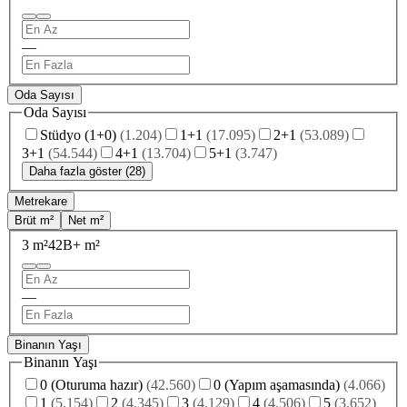
—
Oda Sayısı
Oda Sayısı
Stüdyo (1+0)
(
1.204
)
1+1
(
17.095
)
2+1
(
53.089
)
3+1
(
54.544
)
4+1
(
13.704
)
5+1
(
3.747
)
Daha fazla göster (28)
Metrekare
Brüt m²
Net m²
3 m²
42B+ m²
—
Binanın Yaşı
Binanın Yaşı
0 (Oturuma hazır)
(
42.560
)
0 (Yapım aşamasında)
(
4.066
)
1
(
5.154
)
2
(
4.345
)
3
(
4.129
)
4
(
4.506
)
5
(
3.652
)