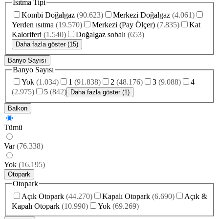
Isıtma Tipi
Kombi Doğalgaz
(
90.623
)
Merkezi Doğalgaz
(
4.061
)
Yerden ısıtma
(
19.570
)
Merkezi (Pay Ölçer)
(
7.835
)
Kat
Kaloriferi
(
1.540
)
Doğalgaz sobalı
(
653
)
Daha fazla göster (15)
Banyo Sayısı
Banyo Sayısı
Yok
(
1.034
)
1
(
91.838
)
2
(
48.176
)
3
(
9.088
)
4
(
2.975
)
5
(
842
)
Daha fazla göster (1)
Balkon
Tümü
Var
(
76.338
)
Yok
(
16.195
)
Otopark
Otopark
Açık Otopark
(
44.270
)
Kapalı Otopark
(
6.690
)
Açık &
Kapalı Otopark
(
10.990
)
Yok
(
69.269
)