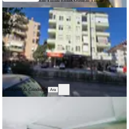
Elif Yılmaz Emlak Ofisi
Elif Yılmaz
ÖNE ÇIKAN
Alanya Güllerpınarı Kelepir Merkezi
Satılık 3+1
Antalya, Alanya
3+1
·
130 m²
·
Kot 1
·
06.08.2026
5.000.000 ₺
Emlakjest
Eda Gündoğan
Ara
Emlakjest
Eda Gündoğan
Ara
ÖNE ÇIKAN
%
17
Maltepe Mah. Özel Okullar
Bölgesinde Satılık 2+1
Balıkesir, Karesi