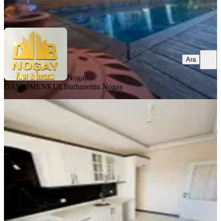
Ara
Ara
Nogay
GAYRİMENKUL
Burhanettin Nogay
ÖNE ÇIKAN
Mega Gayrimenkulden Fatih Mah
Satılık 3+1 Sıfır Daire
İzmir, Bergama
3+1
·
130 m²
·
2. Kat
·
05.08.2026
5.250.000 ₺