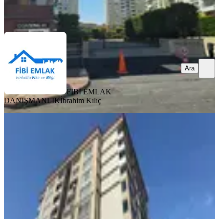
FİBİ EMLAK DANIŞMANLIK
İbrahim Kılıç
Ara
Ara
FİBİ EMLAK
DANIŞMANLIK
İbrahim Kılıç
ÖNE ÇIKAN
Kapaklı Dream City De Satılık 2+1
Tekirdağ, Kapaklı
2+1
·
115 m²
·
1. Kat
·
06.08.2026
3.750.000 ₺