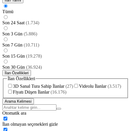
İlan Tarihi
Tümü
Son 24 Saat
(
1.734
)
Son 3 Gün
(
5.886
)
Son 7 Gün
(
10.711
)
Son 15 Gün
(
19.278
)
Son 30 Gün
(
36.924
)
İlan Özellikleri
İlan Özellikleri
3D Sanal Tura Sahip İlanlar
(
27
)
Videolu İlanlar
(
3.517
)
Fiyatı Düşen İlanlar
(
16.176
)
Arama Kelimesi
Otomatik ara
İlan olmayan seçenekleri gizle