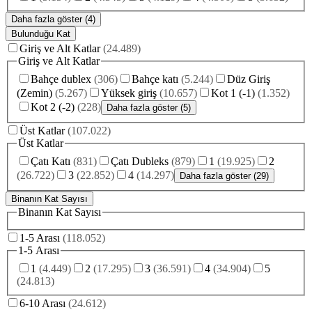
Daha fazla göster (4)
Bulunduğu Kat
Giriş ve Alt Katlar
(
24.489
)
Giriş ve Alt Katlar
Bahçe dublex
(
306
)
Bahçe katı
(
5.244
)
Düz Giriş
(Zemin)
(
5.267
)
Yüksek giriş
(
10.657
)
Kot 1 (-1)
(
1.352
)
Kot 2 (-2)
(
228
)
Daha fazla göster (5)
Üst Katlar
(
107.022
)
Üst Katlar
Çatı Katı
(
831
)
Çatı Dubleks
(
879
)
1
(
19.925
)
2
(
26.722
)
3
(
22.852
)
4
(
14.297
)
Daha fazla göster (29)
Binanın Kat Sayısı
Binanın Kat Sayısı
1-5 Arası
(
118.052
)
1-5 Arası
1
(
4.449
)
2
(
17.295
)
3
(
36.591
)
4
(
34.904
)
5
(
24.813
)
6-10 Arası
(
24.612
)