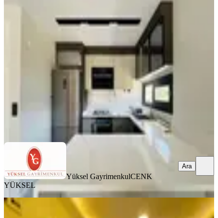
Yüksel'den Sahile Yürüme
Mesafesinde Ultra Lüks 2+1 Fırsatı!
Balıkesir, Edremit
2+1
·
110 m²
·
1. Kat
·
07.08.2026
6.600.000 ₺
Yüksel Gayrimenkul
CENK YÜKSEL
Ara
Ara
Yüksel Gayrimenkul
CENK
YÜKSEL
ÖNE ÇIKAN
Safir* Satılık 2+1 Full Sıfır Eşya