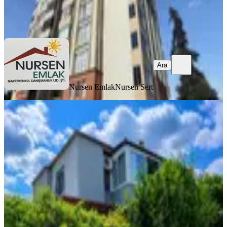
Nursen Emlak
Nursen Sert
Ara
Ara
Nursen Emlak
Nursen Sert
ÖNE ÇIKAN
Kuşadası Nazilli Pazar Karşısı Plaja
700 Mt Havuzlu Sitede Villa
Aydın, Kuşadası
3+1
·
150 m²
·
05.08.2026
7.500.000 ₺