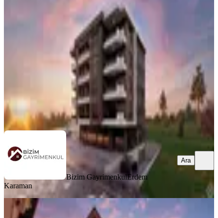
Yatırım Fırsatı
Giresun, Piraziz
2+1
·
91 m²
·
1. Kat
·
07.08.2026
3.900.000 ₺
Bizim Gayrimenkul
Erdem Karaman
Ara
Ara
Bizim Gayrimenkul
Erdem
Karaman
ÖNE ÇIKAN
Tek Yetkili Gümüş'den Akçayda Ege