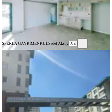
2+1
·
78 m²
·
3. Kat
·
06.08.2026
4.750.000 ₺
5.750.000 ₺
SPERLA GAYRİMENKUL
Sedef Aksoy
Ara
SPERLA GAYRİMENKUL
Sedef Aksoy
Ara
ÖNE ÇIKAN
Zeytinburnu Merkez Park Yel
Evlerinde 4+1 Satılık 220 M2 Daire
İstanbul, Zeytinburnu
4+1
·
220 m²
·
7. Kat
·
06.08.2026
24.500.000 ₺