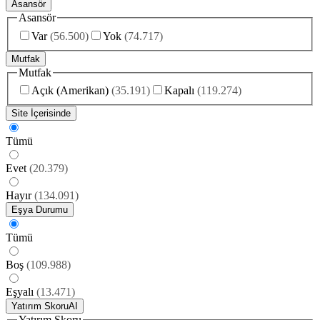
Asansör
Asansör
Var
(
56.500
)
Yok
(
74.717
)
Mutfak
Mutfak
Açık (Amerikan)
(
35.191
)
Kapalı
(
119.274
)
Site İçerisinde
Tümü
Evet
(
20.379
)
Hayır
(
134.091
)
Eşya Durumu
Tümü
Boş
(
109.988
)
Eşyalı
(
13.471
)
Yatırım Skoru
AI
Yatırım Skoru