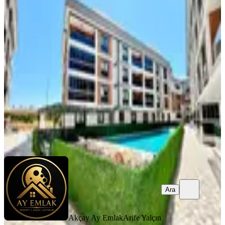
Eşyalı***yüzme Havuzlu Güvenlikli
Kapalı Otoparklı 1+1 Fırsat Daire
Balıkesir, Edremit
1+1
·
65 m²
·
1. Kat
·
06.08.2026
3.600.000 ₺
Akçay Ay Emlak
Arife Yalçın
Ara
Ara
Akçay Ay Emlak
Arife Yalçın