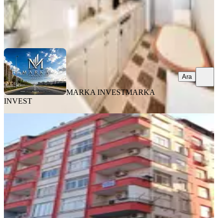
MARKA INVEST
MARKA INVEST
Ara
Ara
MARKA INVEST
MARKA
INVEST
ÖNE ÇIKAN
Çerçi (ilke ) Emlaktan Öğretmenler
Mah Asansörlü 4. Kat Satılık Daire
Mersin, Tarsus
3+1
·
130 m²
·
4. Kat
·
04.08.2026
2.600.000 ₺
Çerçi Gayrimenkul
VOLKAN ÖZ