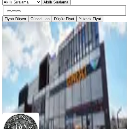
Akıllı Sıralama
Fiyatı Düşen
Güncel İlan
Düşük Fiyat
Yüksek Fiyat
%
10
Beyler İş Merkezinde 220 M2 Kiralık
Ofis Fırsatı
Ankara, Çankaya
3 Oda
·
300 m²
·
22.02.2026
135.000 ₺
150.000 ₺
Han Strateji Gayrimenkul Danışmanlık
Mustafa Yılmaz
Ara