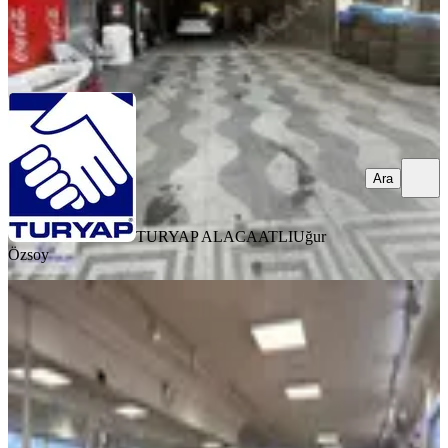
TURYAP ALACAATLI
Uğur Özsoy
Ara
Ara
TURYAP ALACAATLI
Uğur
Özsoy
Çarşı'dan Hazır Dans Stüdyosu
Pilates Yoga Spora Uygun
Ankara, Çankaya
1 Oda
·
170 m²
·
Düz Giriş (Zemin)
·
29.07.2026
140.000 ₺