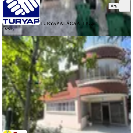
Ara
TURYAP ALACAATLI
Uğur
Özsoy
Mustafa Kemal'de Park Manzaralı
300 M2 Büro-mağaza Dükkan
Ankara, Çankaya
1 Oda
·
301 m²
·
Düz Giriş (Zemin)
·
21.07.2026
125.000 ₺
GÜZELGÜN GAYRİMENKUL
GÜRSEL ŞERİFE GÜZELGÜN
Ara