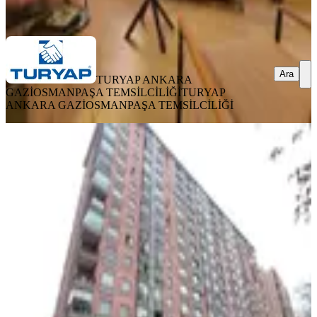
Ara
Ara
TURYAP ANKARA
GAZİOSMANPAŞA TEMSİLCİLİĞİ
TURYAP
ANKARA GAZİOSMANPAŞA TEMSİLCİLİĞİ
Kiralık Ofis & Büro | Mevlana
Bulvarı Cepheli | Emek / Çankaya
Ankara, Çankaya
5+ Oda
·
180 m²
·
1. Kat
·
09.01.2026
65.000 ₺
ODA GAYRİMENKUL
SELAHATTİN ÇETİNER