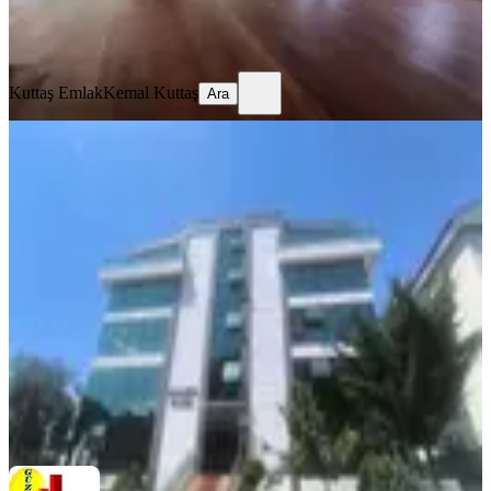
Kuttaş Emlak
Kemal Kuttaş
Ara
Kuttaş Emlak
Kemal Kuttaş
Ara
Mustafa Kemal'de Süper Fırsat
Muhteşem Manzaralı Ofis
Ankara, Çankaya
5+ Oda
·
251 m²
·
4. Kat
·
17.07.2026
135.000 ₺
GÜZELGÜN GAYRİMENKUL
GÜRSEL ŞERİFE GÜZELGÜN
Ara