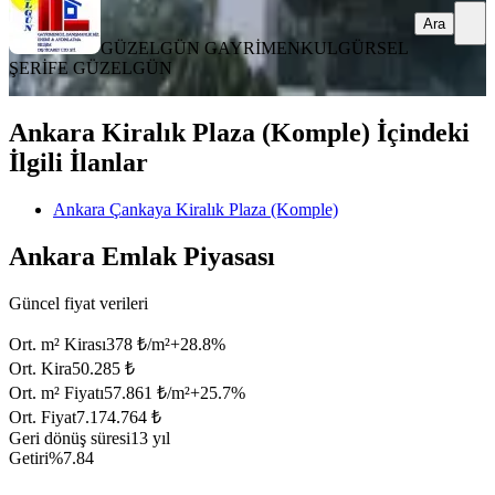
Ara
GÜZELGÜN GAYRİMENKUL
GÜRSEL
ŞERİFE GÜZELGÜN
Ankara Kiralık Plaza (Komple) İçindeki
İlgili İlanlar
Ankara Çankaya Kiralık Plaza (Komple)
Ankara Emlak Piyasası
Güncel fiyat verileri
Ort. m² Kirası
378 ₺/m²
+
28.8
%
Ort. Kira
50.285 ₺
Ort. m² Fiyatı
57.861 ₺/m²
+
25.7
%
Ort. Fiyat
7.174.764 ₺
Geri dönüş süresi
13 yıl
Getiri
%7.84