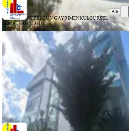
Ara
GÜZELGÜN GAYRİMENKUL
GÜRSEL
ŞERİFE GÜZELGÜN
Mustafa Kemal'de Mobilyalı Keyifli
Doktor Muayenehanesi,
Ankara, Çankaya
3 Oda
·
166 m²
·
Bahçe katı
·
01.07.2026
125.000 ₺
GÜZELGÜN GAYRİMENKUL
GÜRSEL ŞERİFE GÜZELGÜN
Ara