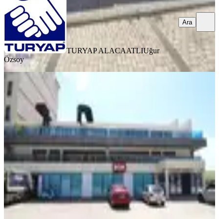
Ara
TURYAP ALACAATLI
Uğur
Özsoy
Kurumsal Kiralık Ofis Katları
Merkezi Konumda, Geniş Metrajlı
Ankara, Çankaya
5+ Oda
·
1140 m²
·
2. Kat
·
13.06.2026
525.000 ₺
ODA GAYRİMENKUL
SELAHATTİN ÇETİNER
Ara