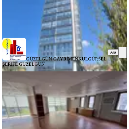
GÜZELGÜN GAYRİMENKUL
GÜRSEL ŞERİFE GÜZELGÜN
Ara
Ara
GÜZELGÜN GAYRİMENKUL
GÜRSEL
ŞERİFE GÜZELGÜN
Kuttaş Tan Cadde Üstü Katta 230 M2
2 Katlı İçi Yapılı Metro Yakı
Ankara, Çankaya
5+ Oda
·
231 m²
·
3. Kat
·
29.06.2026
135.000 ₺