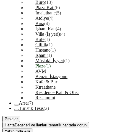
Büro
(13)
Plaza Katı
(6)
İmalathane
(5)
Atölye
(4)
Bina
(4)
İşhanı Katı
(4)
Villa (İş yeri)
(4)
Büfe
(1)
Çiftlik
(1)
Hastane
(1)
İşhanı
(1)
Müstakil İş yeri
(1)
Plaza
(1)
AVM
Benzin İstasyonu
Kafe & Bar
Kıraathane
Residence Katı & Ofisi
Restaurant
Arsa
(7)
Turistik Tesis
(2)
Projeler
Harita
Değerleri ve ilanları tematik haritada görün
Yakınımda Ara