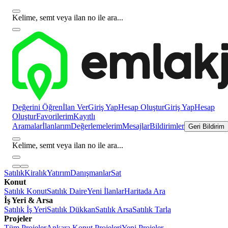
Kelime, semt veya ilan no ile ara...
Değerini Öğren
İlan Ver
Giriş Yap
Hesap Oluştur
Giriş Yap
Hesap
Oluştur
Favorilerim
Kayıtlı
Aramalar
İlanlarım
Değerlemelerim
Mesajlar
Bildirimler
Geri Bildirim
Kelime, semt veya ilan no ile ara...
Satılık
Kiralık
Yatırım
Danışmanlar
Sat
Konut
Satılık Konut
Satılık Daire
Yeni İlanlar
Haritada Ara
İş Yeri & Arsa
Satılık İş Yeri
Satılık Dükkan
Satılık Arsa
Satılık Tarla
Projeler
Tüm Projeler
Ankara Konut Projeleri
Yeni Projeler