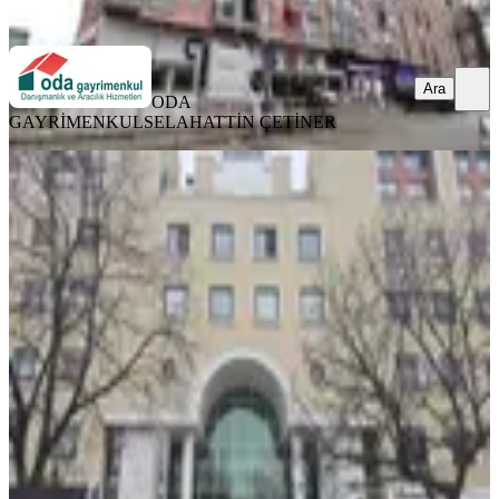
Ara
Ara
ODA
GAYRİMENKUL
SELAHATTİN ÇETİNER
Cb Premıum'dan Bilkent Plaza'da
280 M2 Kiralık İşyeri
Ankara, Çankaya
5+ Oda
·
280 m²
·
3. Kat
·
13.05.2026
160.000 ₺
Coldwell Banker Premium Gayrimenkul
Murat Kızılateş
Ara