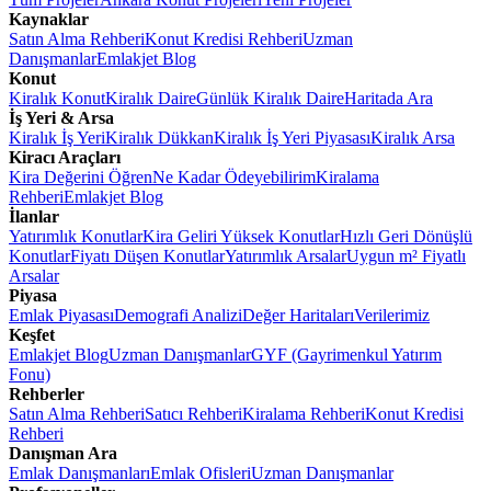
Kaynaklar
Satın Alma Rehberi
Konut Kredisi Rehberi
Uzman
Danışmanlar
Emlakjet Blog
Konut
Kiralık Konut
Kiralık Daire
Günlük Kiralık Daire
Haritada Ara
İş Yeri & Arsa
Kiralık İş Yeri
Kiralık Dükkan
Kiralık İş Yeri Piyasası
Kiralık Arsa
Kiracı Araçları
Kira Değerini Öğren
Ne Kadar Ödeyebilirim
Kiralama
Rehberi
Emlakjet Blog
İlanlar
Yatırımlık Konutlar
Kira Geliri Yüksek Konutlar
Hızlı Geri Dönüşlü
Konutlar
Fiyatı Düşen Konutlar
Yatırımlık Arsalar
Uygun m² Fiyatlı
Arsalar
Piyasa
Emlak Piyasası
Demografi Analizi
Değer Haritaları
Verilerimiz
Keşfet
Emlakjet Blog
Uzman Danışmanlar
GYF (Gayrimenkul Yatırım
Fonu)
Rehberler
Satın Alma Rehberi
Satıcı Rehberi
Kiralama Rehberi
Konut Kredisi
Rehberi
Danışman Ara
Emlak Danışmanları
Emlak Ofisleri
Uzman Danışmanlar