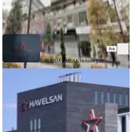
GALERİA EMLAK
Mehmet Şahin
Ara
Ara
GALERİA EMLAK
Mehmet Şahin
Mustafa Kemal Mahallesi'nde,
Havelsan'a Komşu Prestijli Kiralık
Ankara, Çankaya
1 Oda
·
85 m²
·
Yüksek giriş
·
05.07.2026
90.000 ₺