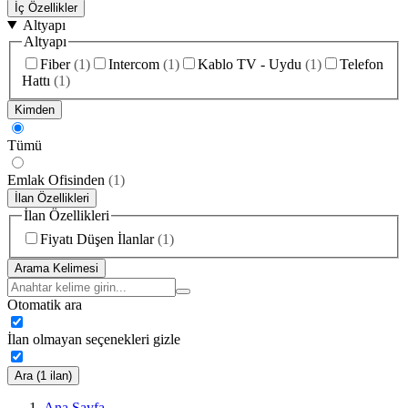
İç Özellikler
Altyapı
Altyapı
Fiber
(
1
)
Intercom
(
1
)
Kablo TV - Uydu
(
1
)
Telefon
Hattı
(
1
)
Kimden
Tümü
Emlak Ofisinden
(
1
)
İlan Özellikleri
İlan Özellikleri
Fiyatı Düşen İlanlar
(
1
)
Arama Kelimesi
Otomatik ara
İlan olmayan seçenekleri gizle
Ara (1 ilan)
Ana Sayfa