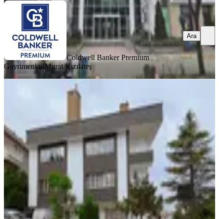
Ara
Coldwell Banker Premium
Gayrimenkul
Murat Kızılateş
Çankaya Gaziosmanpaşa Koza
Caddesi'nde Kiralık 3+1 Ofis
Ankara, Çankaya
4 Oda
·
101 m²
·
Kot 1 (-1). Kat
·
25.01.2026
32.000 ₺
GLOWELL REAL ESTATE GROUP
Cem KOÇYİĞİT