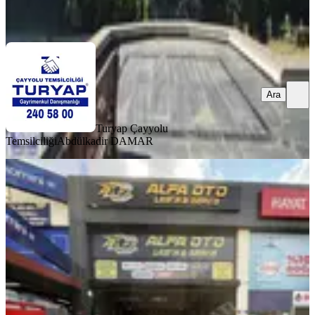
Ara
Ara
Turyap Çayyolu
Temsilciliği
Abdülkadir DAMAR
Turyap'tan Alacaatlı'da Cadde Üzeri
185m2 Kiralık Dükkan
Ankara, Çankaya
2 Oda
·
185 m²
·
Düz Giriş (Zemin)
·
09.07.2026
100.000 ₺