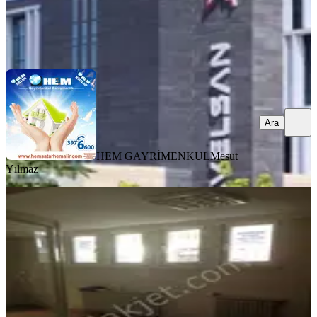
HEM GAYRİMENKUL
Mesut Yılmaz
Ara
Ara
HEM GAYRİMENKUL
Mesut
Yılmaz
Sahibinden Sahibinden Balgat
Ziyabey Caddesi 2+1 Giriş Ön -
Kombili
Ankara, Çankaya
2+1
·
100 m²
·
Düz Giriş (Zemin)
·
07.08.2017
27.000 ₺