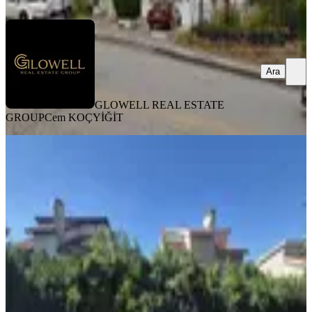
Ara
Ara
GLOWELL REAL ESTATE
GROUP
Cem KOÇYİĞİT
Çayyolu Orun Villaları'nda Kiralık
Prestijli Müstakil Villa
Ankara, Çankaya
1 Oda
·
300 m²
·
04.07.2026
130.000 ₺
Turyap Çayyolu Temsilciliği
Abdülkadir DAMAR