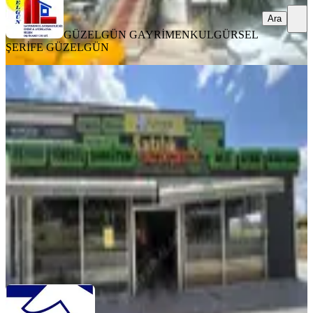
Ara
GÜZELGÜN GAYRİMENKUL
GÜRSEL
ŞERİFE GÜZELGÜN
Turyap'tan Alacaatlı'da Cadde Üzeri
250m2 Kiralık Köşe Dükkan
Ankara, Çankaya
2 Oda
·
250 m²
·
Düz Giriş (Zemin)
·
09.07.2026
125.000 ₺
TURYAP ALACAATLI
Uğur Özsoy
Ara