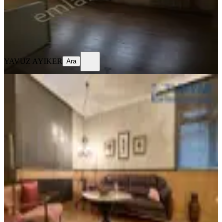
YAVUZ AYIKER
Ara
YAVUZ AYIKER
Ara
%
6
Hoşdere Caddesinde 1+1 Mobilyalı
Ofis , İşyeri
Ankara, Çankaya
2+0
·
60 m²
·
Kot 1 (-1). Kat
·
19.09.2025
37.500 ₺
40.000 ₺
TURYAP ANKARA GAZİOSMANPAŞA
TEMSİLCİLİĞİ
TURYAP ANKARA GAZİOSMANPAŞA
TEMSİLCİLİĞİ