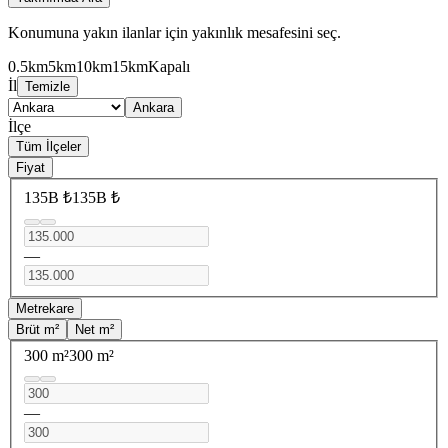
Konumuna yakın ilanlar için yakınlık mesafesini seç.
0.5km
5km
10km
15km
Kapalı
İl
Temizle
Ankara
İlçe
Tüm İlçeler
Fiyat
135B ₺
135B ₺
—
Metrekare
Brüt m²
Net m²
300 m²
300 m²
—