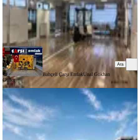
Bahçeli Çarşı Emlak
Ünal Gökhan Güller
Ara
Ara
Bahçeli Çarşı Emlak
Ünal Gökhan
Güller
Çayyolu Mah. Park Cad. Üzeri
750m2 Kulanıma Hazır Kiralık
Dükkan
Ankara, Çankaya
1 Oda
·
751 m²
·
Düz Giriş (Zemin)
·
04.07.2026