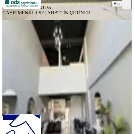
Ara
ODA
GAYRİMENKUL
SELAHATTİN ÇETİNER
Turyap'tan Ana Cadde Üzeri Kuaför
İçi Kiralık Güzellik Salonu
Ankara, Çankaya
2 Oda
·
25 m²
·
Düz Giriş (Zemin)
·
22.07.2026
25.000 ₺
TURYAP ALACAATLI
Uğur Özsoy
Ara