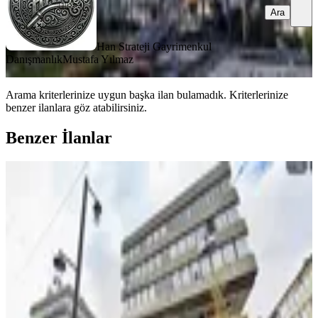
Ara
Han Strateji Gayrimenkul
Danışmanlık
Mustafa Yılmaz
Arama kriterlerinize uygun başka ilan bulamadık.
Kriterlerinize
benzer ilanlara göz atabilirsiniz.
Benzer İlanlar
Galerıa Emlak'tan Kızılay Mah. /
İzmir 1.cadde'de Kiralık 50 M² Katta
Ofis!!
Ankara, Çankaya
2 Oda
·
60 m²
·
3. Kat
·
01.04.2026
25.000 ₺