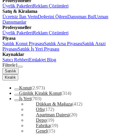
Profesyoneller
Üyelik Paketleri
Reklam Çözümleri
Satış & Kiralama
Ücretsiz İlan Verin
Değerini Öğren
Danışman Bul
Uzman
Danışmanlar
Profesyoneller
Üyelik Paketleri
Reklam Çözümleri
Piyasa
Satılık Konut Piyasası
Satılık Arsa Piyasası
Satılık Arazi
Piyasası
Satılık İş Yeri Piyasası
Kaynaklar
Satıcı Rehberi
Emlakjet Blog
Filtrele
1
Satılık
Kiralık
Konut
(2.973)
Günlük Kiralık Konut
(314)
İş Yeri
(703)
Dükkan & Mağaza
(412)
Ofis
(172)
Apartman Dairesi
(20)
Depo
(19)
Fabrika
(19)
Genel
(15)