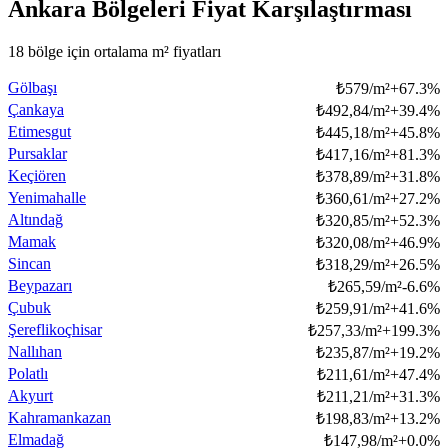
Ankara Bölgeleri Fiyat Karşılaştırması
18 bölge için ortalama m² fiyatları
Gölbaşı
₺
579/m²
+
67.3
%
Çankaya
₺
492,84/m²
+
39.4
%
Etimesgut
₺
445,18/m²
+
45.8
%
Pursaklar
₺
417,16/m²
+
81.3
%
Keçiören
₺
378,89/m²
+
31.8
%
Yenimahalle
₺
360,61/m²
+
27.2
%
Altındağ
₺
320,85/m²
+
52.3
%
Mamak
₺
320,08/m²
+
46.9
%
Sincan
₺
318,29/m²
+
26.5
%
Beypazarı
₺
265,59/m²
-6.6
%
Çubuk
₺
259,91/m²
+
41.6
%
Şereflikoçhisar
₺
257,33/m²
+
199.3
%
Nallıhan
₺
235,87/m²
+
19.2
%
Polatlı
₺
211,61/m²
+
47.4
%
Akyurt
₺
211,21/m²
+
31.3
%
Kahramankazan
₺
198,83/m²
+
13.2
%
Elmadağ
₺
147,98/m²
+
0.0
%