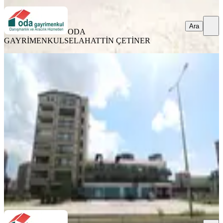
Ara
ODA
GAYRİMENKUL
SELAHATTİN ÇETİNER
%
8
Merkezi Konumda, Geniş Metrajlı
Kurumsal Kiralık Ofis Yaşamkent
Ankara, Çankaya
5+ Oda
·
520 m²
·
1. Kat
·
13.05.2026
225.000 ₺
245.000 ₺
ODA GAYRİMENKUL
SELAHATTİN ÇETİNER
Ara