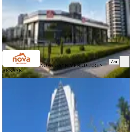
350.000 ₺
NOVA GAYRİMENKUL
EREN ARKSAK
Ara
Ara
NOVA GAYRİMENKUL
EREN
ARKSAK
Çayyolu-ümitköy'de Mobilyalı Büyük
Ofis
Ankara, Çankaya
4 Oda
·
191 m²
·
1. Kat
·
02.05.2026
125.000 ₺