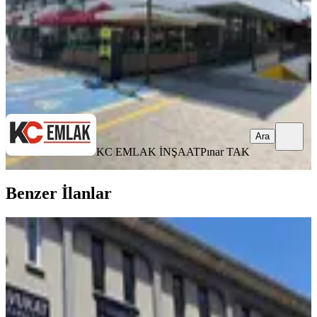
150.000 ₺
KC EMLAK İNŞAAT
Pınar TAK
Ara
Ara
KC EMLAK İNŞAAT
Pınar TAK
Benzer İlanlar
Sincan Merkez'de Harika
Lokasyonda 1+1 Geniş Kiralık Ofis
Ankara, Sincan
2 Oda
·
35 m²
·
3. Kat
·
06.06.2026