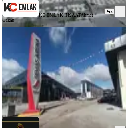
Ara
KC EMLAK İNŞAAT
Ahmet
Özkan
Sevindik'ten Sehaş Arena'da Düz
Giriş 70m2 Her İşe Uygun Dükkan
Ankara, Sincan
1 Oda
·
71 m²
·
Düz Giriş (Zemin)
·
16.06.2026
40.000 ₺
SEVİNDİK EMLAK
Hasan Sevindik
Ara