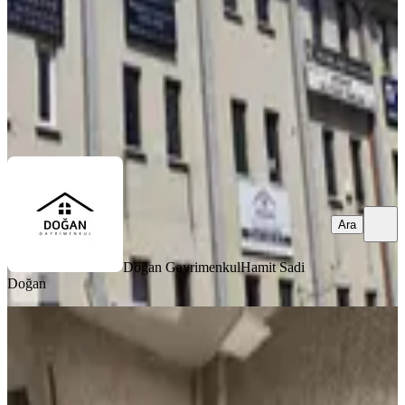
9.950 ₺
Doğan Gayrimenkul
Hamit Sadi Doğan
Ara
Ara
Doğan Gayrimenkul
Hamit Sadi
Doğan
Yenikent İnönü Bulvarı Ziir Yolu
Caddesi
Ankara, Sincan