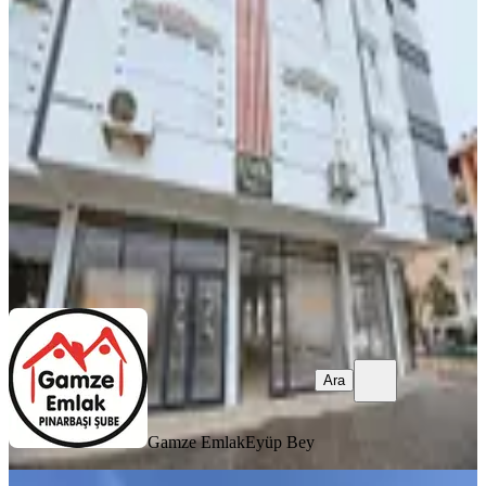
320m² Köşe Başı Dükkan!
Ankara, Sincan
1 Oda
·
351 m²
·
Düz Giriş (Zemin)
·
18.02.2026
75.000 ₺
Gamze Emlak
Eyüp Bey
Ara
Ara
Gamze Emlak
Eyüp Bey