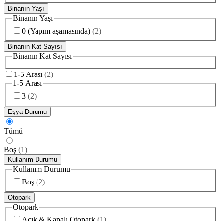
Binanın Yaşı
Binanın Yaşı
0 (Yapım aşamasında)
(
2
)
Binanın Kat Sayısı
Binanın Kat Sayısı
1-5 Arası
(
2
)
1-5 Arası
3
(
2
)
Eşya Durumu
Tümü
Boş
(
1
)
Kullanım Durumu
Kullanım Durumu
Boş
(
2
)
Otopark
Otopark
Açık & Kapalı Otopark
(
1
)