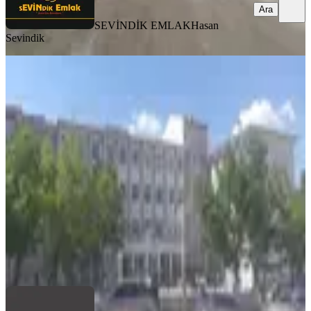
Ara
SEVİNDİK EMLAK
Hasan
Sevindik
Pusulavega'dan Yenikent'de İşlek
Bölgede Okul Karşısı Kiralık
Ankara, Sincan
2 Oda
·
80 m²
·
Düz Giriş (Zemin)
·
06.06.2026
40.000 ₺
PUSULA VEGA GAYRİMENKUL DANIŞMANLIK
PUSULA
VEGA
Ara