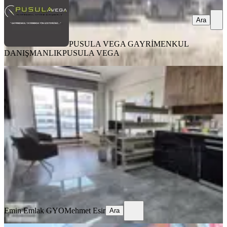
Ara
PUSULA VEGA GAYRİMENKUL
DANIŞMANLIK
PUSULA VEGA
YENİ
Gallardo Lagom* Full Lüx Eşyalı
Avm Cephe *ofis
Ankara, Sincan
2 Oda
·
45 m²
·
4. Kat
·
06.08.2026
40.000 ₺
Emin Emlak GYO
Mehmet Esir
Ara
Emin Emlak GYO
Mehmet Esir
Ara