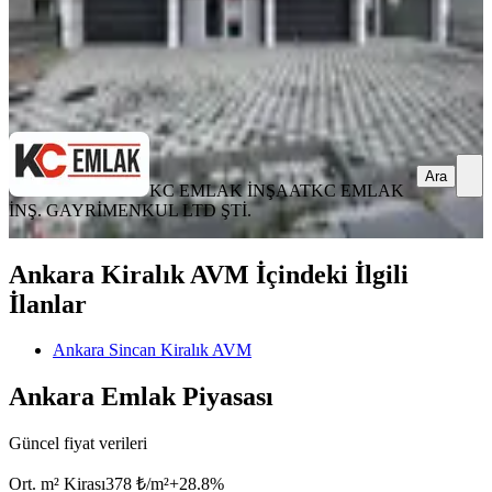
KC EMLAK İNŞAAT
KC EMLAK İNŞ. GAYRİMENKUL LTD
ŞTİ.
Ara
Ara
KC EMLAK İNŞAAT
KC EMLAK
İNŞ. GAYRİMENKUL LTD ŞTİ.
Ankara Kiralık AVM İçindeki İlgili
İlanlar
Ankara Sincan Kiralık AVM
Ankara Emlak Piyasası
Güncel fiyat verileri
Ort. m² Kirası
378 ₺/m²
+
28.8
%