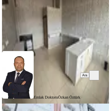
1 Oda
·
26 m²
·
Düz Giriş (Zemin)
·
22.06.2026
22.000 ₺
Emlak Doktoru
Özkan Öztürk
Ara
Ara
Emlak Doktoru
Özkan Öztürk
Gamze Emlak'tan Kıbrıs Caddesi'nde