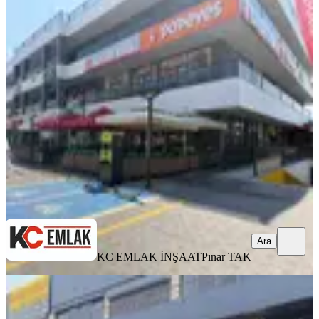
YENİ
Sincanda Yeni Açılan Avm De
Yükselen Değer!! Kiralık İş Yeri
Ankara, Sincan
186 m²
·
08.08.2026
150.000 ₺
KC EMLAK İNŞAAT
Pınar TAK
Ara
Ara
KC EMLAK İNŞAAT
Pınar TAK
Baki Den Sincan Sanayinde Sehaş
Arenada 70m2 Her İşe Uygun