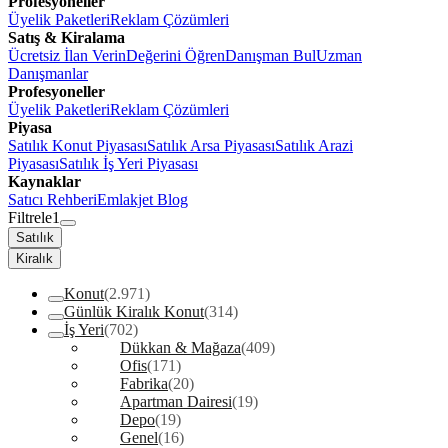
Profesyoneller
Üyelik Paketleri
Reklam Çözümleri
Satış & Kiralama
Ücretsiz İlan Verin
Değerini Öğren
Danışman Bul
Uzman
Danışmanlar
Profesyoneller
Üyelik Paketleri
Reklam Çözümleri
Piyasa
Satılık Konut Piyasası
Satılık Arsa Piyasası
Satılık Arazi
Piyasası
Satılık İş Yeri Piyasası
Kaynaklar
Satıcı Rehberi
Emlakjet Blog
Filtrele
1
Satılık
Kiralık
Konut
(2.971)
Günlük Kiralık Konut
(314)
İş Yeri
(702)
Dükkan & Mağaza
(409)
Ofis
(171)
Fabrika
(20)
Apartman Dairesi
(19)
Depo
(19)
Genel
(16)