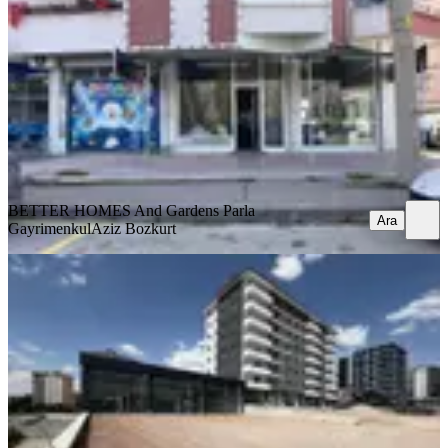
Ankara, Sincan
1 Oda
·
99 m²
·
Düz Giriş (Zemin)
·
14.07.2026
25.000 ₺
BETTER HOMES And Gardens Parla Gayrimenkul
Aziz Bozkurt
Ara
BETTER HOMES And Gardens Parla
Ara
Gayrimenkul
Aziz Bozkurt
Saraycık Mah Bulvar Cephe 320 M2
Kapalı Otoparklı
Ankara, Sincan
1 Oda
·
321 m²
·
Düz Giriş (Zemin)
·
29.06.2026
275.000 ₺