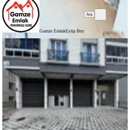
Ara
Gamze Emlak
Eyüp Bey
YENİ
Kc Emlak'tan Cadde Üzeri 260m2
Kurumsala Uygun Kiralık Dükkan
Ankara, Sincan
2 Oda
·
280 m²
·
06.08.2026
41.000 ₺
KC EMLAK İNŞAAT
Ahmet Özkan
Ara