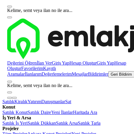
Kelime, semt veya ilan no ile ara...
Değerini Öğren
İlan Ver
Giriş Yap
Hesap Oluştur
Giriş Yap
Hesap
Oluştur
Favorilerim
Kayıtlı
Aramalar
İlanlarım
Değerlemelerim
Mesajlar
Bildirimler
Geri Bildirim
Kelime, semt veya ilan no ile ara...
Satılık
Kiralık
Yatırım
Danışmanlar
Sat
Konut
Satılık Konut
Satılık Daire
Yeni İlanlar
Haritada Ara
İş Yeri & Arsa
Satılık İş Yeri
Satılık Dükkan
Satılık Arsa
Satılık Tarla
Projeler
Tüm Projeler
Ankara Konut Projeleri
Yeni Projeler