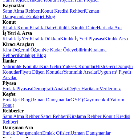
Kaynaklar
Satın Alma Rehberi
Konut Kredisi Rehberi
Uzman
Danışmanlar
Emlakjet Blog
Konut
Kiralık Konut
Kiralık Daire
Günlük Kiralık Daire
Haritada Ara
İş Yeri & Arsa
Kiralık İş Yeri
Kiralık Dükkan
Kiralık İş Yeri Piyasası
Kiralık Arsa
Kiracı Araçları
Kira Değerini Öğren
Ne Kadar Ödeyebilirim
Kiralama
Rehberi
Emlakjet Blog
İlanlar
Yatırımlık Konutlar
Kira Geliri Yüksek Konutlar
Hızlı Geri Dönüşlü
Konutlar
Fiyatı Düşen Konutlar
Yatırımlık Arsalar
Uygun m² Fiyatlı
Arsalar
Piyasa
Emlak Piyasası
Demografi Analizi
Değer Haritaları
Verilerimiz
Keşfet
Emlakjet Blog
Uzman Danışmanlar
GYF (Gayrimenkul Yatırım
Fonu)
Rehberler
Satın Alma Rehberi
Satıcı Rehberi
Kiralama Rehberi
Konut Kredisi
Rehberi
Danışman Ara
Emlak Danışmanları
Emlak Ofisleri
Uzman Danışmanlar