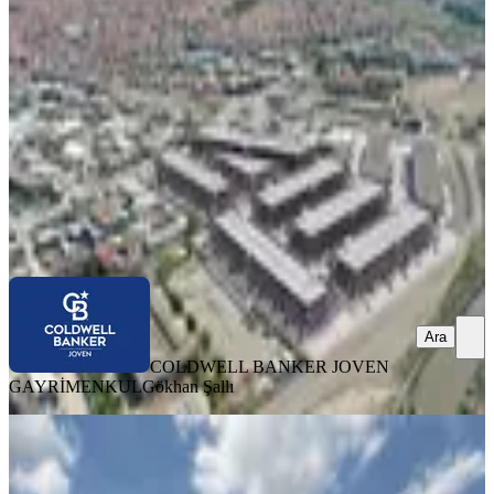
Ankara, Sincan
1 Oda
·
51 m²
·
Düz Giriş (Zemin)
·
06.04.2026
41.000 ₺
49.000 ₺
COLDWELL BANKER JOVEN GAYRİMENKUL
Gökhan Şallı
Ara
Ara
COLDWELL BANKER JOVEN
GAYRİMENKUL
Gökhan Şallı
Sincan Yeni Sanayi'de 100m² Kiralık
Dükkan