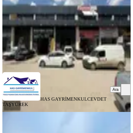
Ankara, Sincan
1 Oda
·
100 m²
·
Düz Giriş (Zemin)
·
13.05.2026
50.000 ₺
HAS GAYRİMENKUL
CEVDET TAŞYÜREK
Ara
Ara
HAS GAYRİMENKUL
CEVDET
TAŞYÜREK
Sincan Sanayi Sitesinde Kiralık
Cadde Üzeri Köşe Konumlu İş Yeri