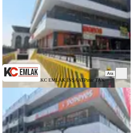
40 m²
·
08.08.2026
38.000 ₺
KC EMLAK İNŞAAT
Pınar TAK
Ara
Ara
KC EMLAK İNŞAAT
Pınar TAK
YENİ
Sincanda Yeni Açılan Avm De
Yükselen Değer!! Kiralık İş Yeri
Ankara, Sincan
186 m²
·
08.08.2026