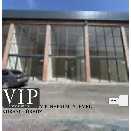
Yenikent Fevzi Çakmak Mah. Sıfır 87
M² Na-tamam Kiralık Dükkan
Ankara, Sincan
1 Oda
·
88 m²
·
Düz Giriş (Zemin)
·
14.04.2026
25.000 ₺
VİP İNVESTMENT
EMRE KÜRŞAT GÜRBÜZ
Ara
Ara
VİP İNVESTMENT
EMRE
KÜRŞAT GÜRBÜZ
%
16
Sehaş Arena Kiralık Dükkan