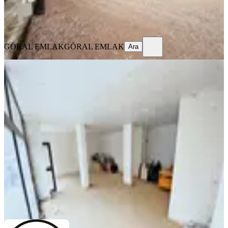
GÖRAL EMLAK
GÖRAL EMLAK
Ara
GÖRAL EMLAK
GÖRAL EMLAK
Ara
Gamze Emlak'tan Pınarbaşı'nda
Cadde Üzeri'nde 105m² Dükkan!
Ankara, Sincan
1 Oda
·
106 m²
·
Düz Giriş (Zemin)
·
26.07.2026
20.500 ₺
Gamze Emlak
Eyüp Bey
Ara