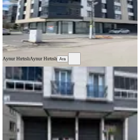
1 Oda
·
185 m²
·
27.02.2026
40.500 ₺
45.500 ₺
Aynur Hırtıslı
Aynur Hırtıslı
Ara
Aynur Hırtıslı
Aynur Hırtıslı
Ara
Kc Emlak’tan Cadde Üzerı 260 M2
Kurumsala Da Uygun Kiralık
Dükkan
Ankara, Sincan
1 Oda
·
280 m²
·
Düz Giriş (Zemin)
·
08.08.2026
41.000 ₺