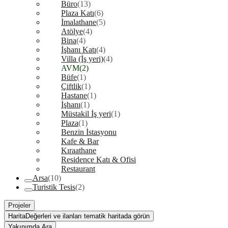
Büro
(13)
Plaza Katı
(6)
İmalathane
(5)
Atölye
(4)
Bina
(4)
İşhanı Katı
(4)
Villa (İş yeri)
(4)
AVM
(2)
Büfe
(1)
Çiftlik
(1)
Hastane
(1)
İşhanı
(1)
Müstakil İş yeri
(1)
Plaza
(1)
Benzin İstasyonu
Kafe & Bar
Kıraathane
Residence Katı & Ofisi
Restaurant
Arsa
(10)
Turistik Tesis
(2)
Projeler
Harita
Değerleri ve ilanları tematik haritada görün
Yakınımda Ara