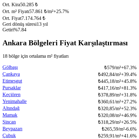
Ort. Kira
50.285 ₺
Ort. m² Fiyatı
57.861 ₺/m²
+
25.7
%
Ort. Fiyat
7.174.764 ₺
Geri dönüş süresi
13 yıl
Getiri
%7.84
Ankara Bölgeleri Fiyat Karşılaştırması
18 bölge için ortalama m² fiyatları
Gölbaşı
₺
579/m²
+
67.3
%
Çankaya
₺
492,84/m²
+
39.4
%
Etimesgut
₺
445,18/m²
+
45.8
%
Pursaklar
₺
417,16/m²
+
81.3
%
Keçiören
₺
378,89/m²
+
31.8
%
Yenimahalle
₺
360,61/m²
+
27.2
%
Altındağ
₺
320,85/m²
+
52.3
%
Mamak
₺
320,08/m²
+
46.9
%
Sincan
₺
318,29/m²
+
26.5
%
Beypazarı
₺
265,59/m²
-6.6
%
Çubuk
₺
259,91/m²
+
41.6
%