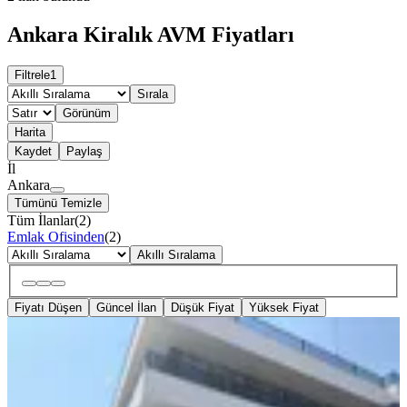
Ankara Kiralık AVM Fiyatları
Filtrele
1
Sırala
Görünüm
Harita
Kaydet
Paylaş
İl
Ankara
Tümünü Temizle
Tüm İlanlar
(
2
)
Emlak Ofisinden
(
2
)
Akıllı Sıralama
Fiyatı Düşen
Güncel İlan
Düşük Fiyat
Yüksek Fiyat
YENİ
Sincanda Yenı Açılan Avm’de
Yükselen Değer!! Kıralık İş Yeri
Ankara, Sincan