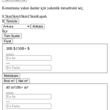
Konumuna yakın ilanlar için yakınlık mesafesini seç.
0.5km
5km
10km
15km
Kapalı
İl
Temizle
Ankara
İlçe
Tüm İlçeler
Fiyat
38B ₺
150B+ ₺
—
Metrekare
Brüt m²
Net m²
40 m²
186+ m²
—