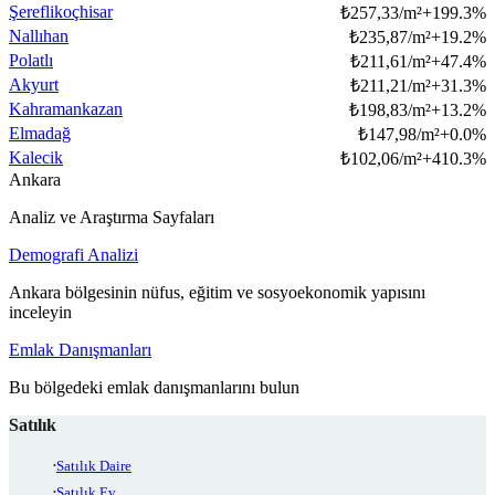
Şereflikoçhisar
₺
257,33/m²
+
199.3
%
Nallıhan
₺
235,87/m²
+
19.2
%
Polatlı
₺
211,61/m²
+
47.4
%
Akyurt
₺
211,21/m²
+
31.3
%
Kahramankazan
₺
198,83/m²
+
13.2
%
Elmadağ
₺
147,98/m²
+
0.0
%
Kalecik
₺
102,06/m²
+
410.3
%
Ankara
Analiz ve Araştırma Sayfaları
Demografi Analizi
Ankara bölgesinin nüfus, eğitim ve sosyoekonomik yapısını
inceleyin
Emlak Danışmanları
Bu bölgedeki emlak danışmanlarını bulun
Satılık
Satılık Daire
Satılık Ev