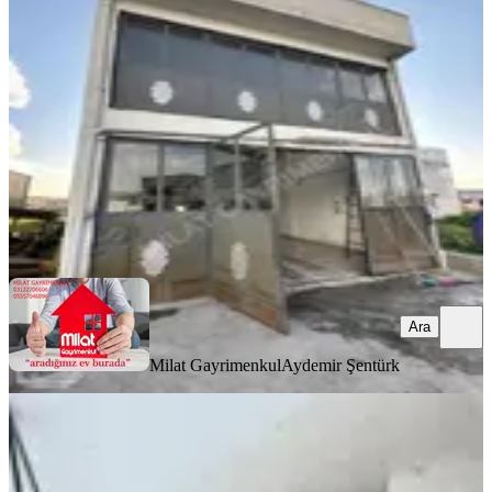
Ankara, Sincan
1 Oda
·
120 m²
·
Düz Giriş (Zemin)
·
14.05.2026
28.999 ₺
Milat Gayrimenkul
Aydemir Şentürk
Ara
Ara
Milat Gayrimenkul
Aydemir Şentürk
Gamze Emlak'tan Pınarbaşı'nda
Cadde Üzeri'nde 105m² Dükkan!