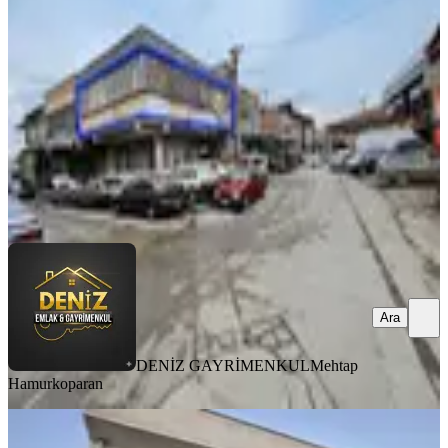
Ankara, Sincan
1 Oda
·
111 m²
·
Düz Giriş (Zemin)
·
08.05.2026
20.000 ₺
DENİZ GAYRİMENKUL
Mehtap Hamurkoparan
Ara
Ara
DENİZ GAYRİMENKUL
Mehtap
Hamurkoparan
Yenikent Sanayii Kiralık Dükkan