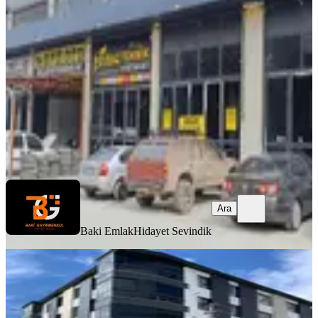
Ankara, Sincan
1 Oda
·
71 m²
·
Düz Giriş (Zemin)
·
14.03.2026
40.000 ₺
Baki Emlak
Hidayet Sevindik
Ara
Ara
Baki Emlak
Hidayet Sevindik
%
11
Sahibinden Köşe Başı Cadde Üzeri
Kiralık Dükkan
Ankara, Sincan