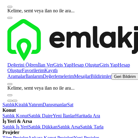
Kelime, semt veya ilan no ile ara...
Değerini Öğren
İlan Ver
Giriş Yap
Hesap Oluştur
Giriş Yap
Hesap
Oluştur
Favorilerim
Kayıtlı
Aramalar
İlanlarım
Değerlemelerim
Mesajlar
Bildirimler
Geri Bildirim
Kelime, semt veya ilan no ile ara...
Satılık
Kiralık
Yatırım
Danışmanlar
Sat
Konut
Satılık Konut
Satılık Daire
Yeni İlanlar
Haritada Ara
İş Yeri & Arsa
Satılık İş Yeri
Satılık Dükkan
Satılık Arsa
Satılık Tarla
Projeler
Tüm Projeler
Ankara Konut Projeleri
Yeni Projeler