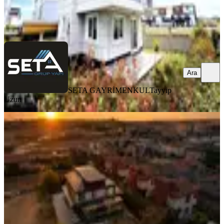
SETA GAYRİMENKUL
Tayyip Uzun
Ara
Ara
SETA GAYRİMENKUL
Tayyip
Uzun
MANZARALI
%
6
Rüzgar Emlaktan Ambarderede Lüx
Villa
Tekirdağ, Çerkezköy
5+1
·
500 m²
·
07.07.2026
65.000 ₺
69.000 ₺
Rüzgar Emlak
Emre Yavuz