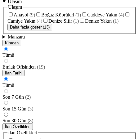
Ulaşım
Ulaşım
Anayol
(
9
)
Boğaz Köprüleri
(
1
)
Caddeye Yakın
(
4
)
Camiye Yakın
(
4
)
Denize Sıfır
(
1
)
Denize Yakın
(
1
)
Daha fazla göster (13)
Manzara
Kimden
Tümü
Emlak Ofisinden
(
19
)
İlan Tarihi
Tümü
Son 7 Gün
(
2
)
Son 15 Gün
(
3
)
Son 30 Gün
(
8
)
İlan Özellikleri
İlan Özellikleri