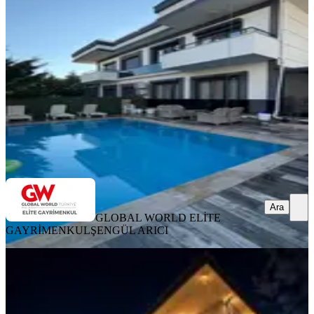
Tekirdağ, Süleymanpaşa
5+1
·
220 m²
·
18.07.2026
75.000 ₺
80.000 ₺
GLOBAL WORLD ELİTE GAYRİMENKUL
ŞENGÜL ARICI
Ara
Ara
GLOBAL WORLD ELİTE
GAYRİMENKUL
ŞENGÜL ARICI
SIFIR BİNA
%
6
Rüzgar Emlak'tan Site İçi Kiralık
Villa
Tekirdağ, Çerkezköy