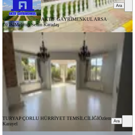
Ara
AKTİF GAYRİMENKUL ARSA
OFİSİ
Mehmet Selim Karadaş
MANZARALI
Turyap Hürriyet Ten Erguvan
Villarında 5+1 Kiralık Villa
Tekirdağ, Çorlu
5+1
·
400 m²
·
09.03.2026
75.000 ₺
TURYAP ÇORLU HÜRRİYET TEMSİLCİLİĞİ
Özlem Karayel
Ara
TURYAP ÇORLU HÜRRİYET TEMSİLCİLİĞİ
Özlem
Ara
Karayel
%
7