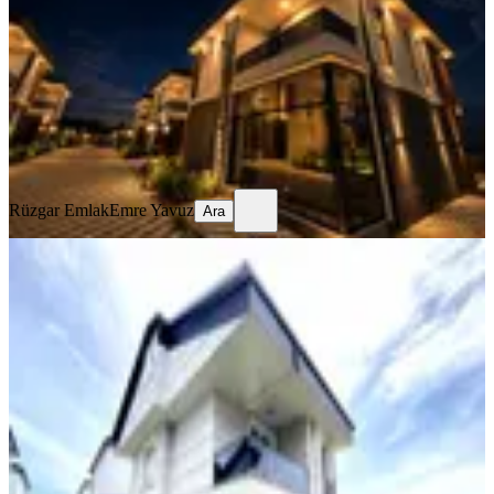
3+1
·
200 m²
·
15.07.2026
75.000 ₺
80.000 ₺
Rüzgar Emlak
Emre Yavuz
Ara
Rüzgar Emlak
Emre Yavuz
Ara
SIFIR BİNA
▃▅▇seta Grup▇▅▃tam Müstakil 4
Tarafı Bahçeli Denize Yakın
Tekirdağ, Marmaraereğlisi
4+1
·
220 m²
·
13.07.2026
40.000 ₺