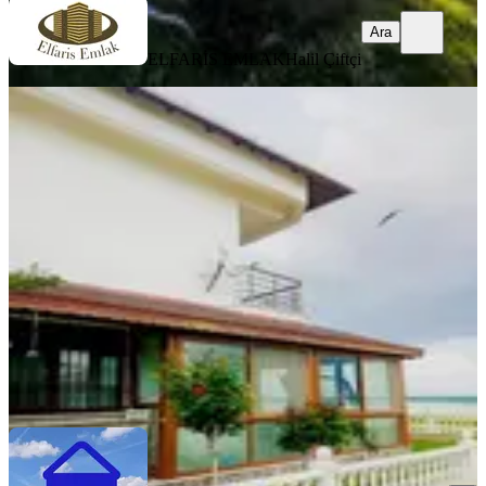
Ara
ELFARİS EMLAK
Halil Çiftçi
MANZARALI
Marmaraereğlisi Site İçerisinde
Kiralık 3+1 Dubleks Villa
Tekirdağ, Marmaraereğlisi
3+1
·
250 m²
·
17.05.2026
550.000 ₺
AKTİF GAYRİMENKUL ARSA OFİSİ
Mehmet Selim Karadaş
Ara