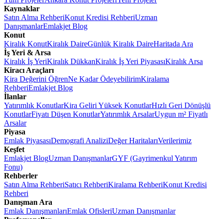
Kaynaklar
Satın Alma Rehberi
Konut Kredisi Rehberi
Uzman
Danışmanlar
Emlakjet Blog
Konut
Kiralık Konut
Kiralık Daire
Günlük Kiralık Daire
Haritada Ara
İş Yeri & Arsa
Kiralık İş Yeri
Kiralık Dükkan
Kiralık İş Yeri Piyasası
Kiralık Arsa
Kiracı Araçları
Kira Değerini Öğren
Ne Kadar Ödeyebilirim
Kiralama
Rehberi
Emlakjet Blog
İlanlar
Yatırımlık Konutlar
Kira Geliri Yüksek Konutlar
Hızlı Geri Dönüşlü
Konutlar
Fiyatı Düşen Konutlar
Yatırımlık Arsalar
Uygun m² Fiyatlı
Arsalar
Piyasa
Emlak Piyasası
Demografi Analizi
Değer Haritaları
Verilerimiz
Keşfet
Emlakjet Blog
Uzman Danışmanlar
GYF (Gayrimenkul Yatırım
Fonu)
Rehberler
Satın Alma Rehberi
Satıcı Rehberi
Kiralama Rehberi
Konut Kredisi
Rehberi
Danışman Ara
Emlak Danışmanları
Emlak Ofisleri
Uzman Danışmanlar