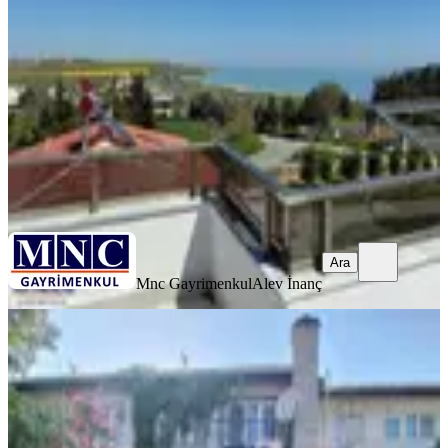
Tekirdağ, Süleymanpaşa
3+2
·
210 m²
·
01.07.2026
50.000 ₺
Mnc Gayrimenkul
Alev İnanç
Ara
Ara
Mnc Gayrimenkul
Alev İnanç
KOMBİLİ
Tekirdağ Gülsultan Emlaktan Şehiriçi
Adliye Yanı 2 Katlı Villa
Tekirdağ, Süleymanpaşa
3+1
·
115 m²
·
01.07.2026