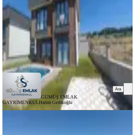
Tekirdağ, Şarköy
3+1
·
290 m²
·
03.07.2026
60.000 ₺
GÜMÜŞ EMLAK GAYRİMENKUL
Harun Gedikoğlu
Ara
Ara
GÜMÜŞ EMLAK
GAYRİMENKUL
Harun Gedikoğlu
EŞYALI
Tekirdağ Süleymanpaşa Karaevler
Mah.deniz Manzaralı 3+2 Villa