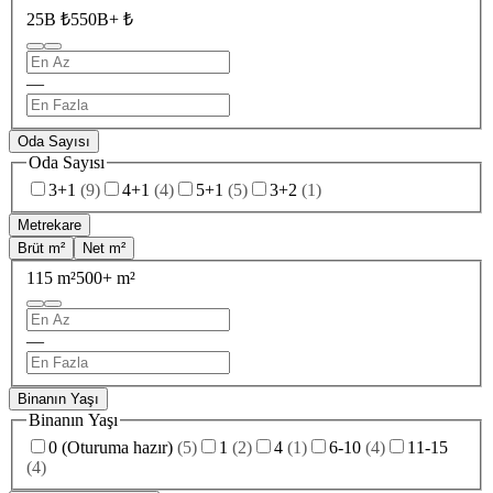
25B ₺
550B+ ₺
—
Oda Sayısı
Oda Sayısı
3+1
(
9
)
4+1
(
4
)
5+1
(
5
)
3+2
(
1
)
Metrekare
Brüt m²
Net m²
115 m²
500+ m²
—
Binanın Yaşı
Binanın Yaşı
0 (Oturuma hazır)
(
5
)
1
(
2
)
4
(
1
)
6-10
(
4
)
11-15
(
4
)