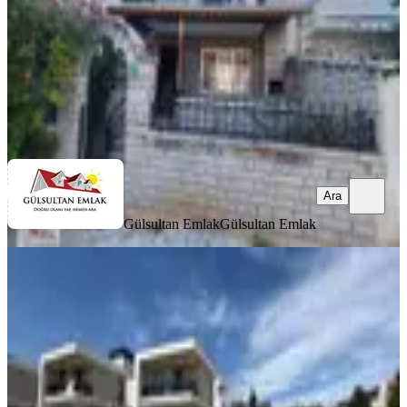
28.500 ₺
Gülsultan Emlak
Gülsultan Emlak
Ara
Ara
Gülsultan Emlak
Gülsultan Emlak
SIFIR BİNA
Prestijli Konumda Kiralık Lüks Villa
Tekirdağ, Süleymanpaşa
3+1
·
220 m²
·
26.06.2026
75.000 ₺