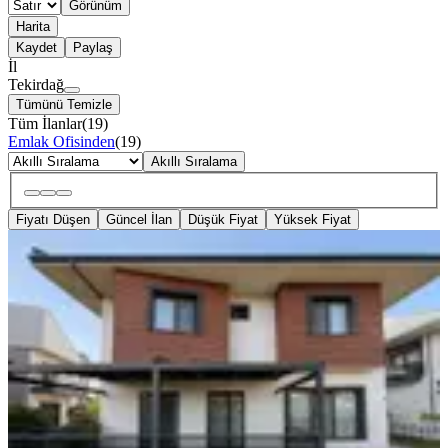
Görünüm
Harita
Kaydet
Paylaş
İl
Tekirdağ
Tümünü Temizle
Tüm İlanlar
(
19
)
Emlak Ofisinden
(
19
)
Akıllı Sıralama
Fiyatı Düşen
Güncel İlan
Düşük Fiyat
Yüksek Fiyat
Re/max Lavanda Önerlerde Site İçi
Havuzlu 4+1 Kiralık Villa
Tekirdağ, Çorlu
4+1
·
250 m²
·
01.08.2026
75.000 ₺
REMAX LAVANDA
Ahmet Erdemir