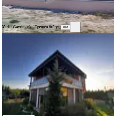
Yerler Gayrimenkul
Egemen örfi yer
Ara
Yerler Gayrimenkul
Egemen örfi yer
Ara
KOMBİLİ
Çerkezköy'ün En Prestijli Sitelerinden
Birinde Kiralık 3+1 Villa
Tekirdağ, Çerkezköy
3+1
·
500 m²
·
16.06.2026
52.000 ₺
ELFARİS EMLAK
Halil Çiftçi
Ara