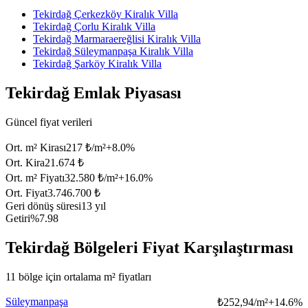
Tekirdağ Çerkezköy Kiralık Villa
Tekirdağ Çorlu Kiralık Villa
Tekirdağ Marmaraereğlisi Kiralık Villa
Tekirdağ Süleymanpaşa Kiralık Villa
Tekirdağ Şarköy Kiralık Villa
Tekirdağ Emlak Piyasası
Güncel fiyat verileri
Ort. m² Kirası
217 ₺/m²
+
8.0
%
Ort. Kira
21.674 ₺
Ort. m² Fiyatı
32.580 ₺/m²
+
16.0
%
Ort. Fiyat
3.746.700 ₺
Geri dönüş süresi
13 yıl
Getiri
%7.98
Tekirdağ Bölgeleri Fiyat Karşılaştırması
11 bölge için ortalama m² fiyatları
Süleymanpaşa
₺
252,94/m²
+
14.6
%