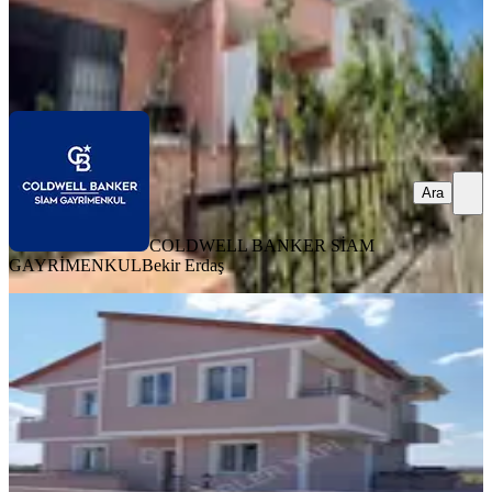
COLDWELL BANKER SİAM GAYRİMENKUL
Bekir Erdaş
Ara
Ara
COLDWELL BANKER SİAM
GAYRİMENKUL
Bekir Erdaş
BAHÇELİ
%
8
Yeniçiftlik Mahallesi'nde Kiralık 3+1
Sıfır Villa
Tekirdağ, Marmaraereğlisi
3+1
·
200 m²
·
24.06.2026
30.000 ₺
32.500 ₺