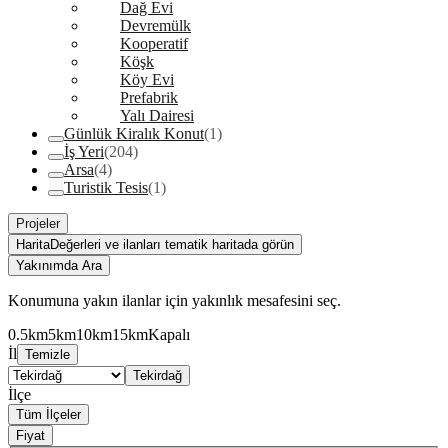
Dağ Evi
Devremülk
Kooperatif
Köşk
Köy Evi
Prefabrik
Yalı Dairesi
Günlük Kiralık Konut
(1)
İş Yeri
(204)
Arsa
(4)
Turistik Tesis
(1)
Projeler
Harita
Değerleri ve ilanları tematik haritada görün
Yakınımda Ara
Konumuna yakın ilanlar için yakınlık mesafesini seç.
0.5km
5km
10km
15km
Kapalı
İl
Temizle
Tekirdağ
İlçe
Tüm İlçeler
Fiyat