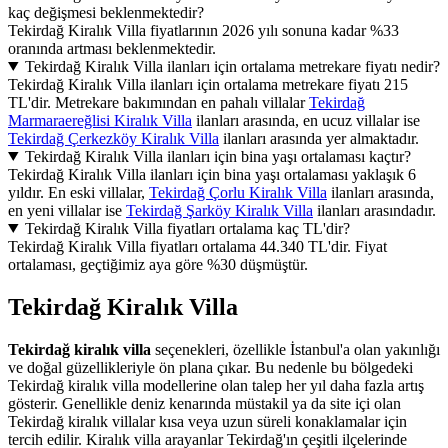
kaç değişmesi beklenmektedir?
Tekirdağ Kiralık Villa fiyatlarının 2026 yılı sonuna kadar %33
oranında artması beklenmektedir.
Tekirdağ Kiralık Villa ilanları için ortalama metrekare fiyatı nedir?
Tekirdağ Kiralık Villa ilanları için ortalama metrekare fiyatı 215
TL'dir. Metrekare bakımından en pahalı villalar
Tekirdağ
Marmaraereğlisi Kiralık Villa
ilanları arasında, en ucuz villalar ise
Tekirdağ Çerkezköy Kiralık Villa
ilanları arasında yer almaktadır.
Tekirdağ Kiralık Villa ilanları için bina yaşı ortalaması kaçtır?
Tekirdağ Kiralık Villa ilanları için bina yaşı ortalaması yaklaşık 6
yıldır. En eski villalar,
Tekirdağ Çorlu Kiralık Villa
ilanları arasında,
en yeni villalar ise
Tekirdağ Şarköy Kiralık Villa
ilanları arasındadır.
Tekirdağ Kiralık Villa fiyatları ortalama kaç TL'dir?
Tekirdağ Kiralık Villa fiyatları ortalama 44.340 TL'dir. Fiyat
ortalaması, geçtiğimiz aya göre %30 düşmüştür.
Tekirdağ Kiralık Villa
Tekirdağ kiralık villa
seçenekleri, özellikle İstanbul'a olan yakınlığı
ve doğal güzellikleriyle ön plana çıkar. Bu nedenle bu bölgedeki
Tekirdağ kiralık villa modellerine olan talep her yıl daha fazla artış
gösterir. Genellikle deniz kenarında müstakil ya da site içi olan
Tekirdağ kiralık villalar kısa veya uzun süreli konaklamalar için
tercih edilir. Kiralık villa arayanlar Tekirdağ'ın çeşitli ilçelerinde