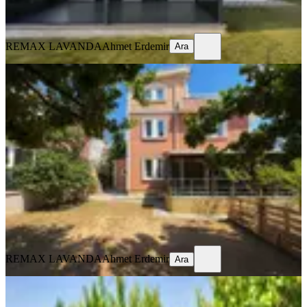
Ara
REMAX LAVANDA
Ahmet Erdemir
Ara
KOMBİLİ
Remax Lavanda Çorlu Önerler 5+1
Site İçinde Villa
Tekirdağ, Çorlu
5+1
·
225 m²
·
01.08.2026
50.000 ₺
REMAX LAVANDA
Ahmet Erdemir
Ara
REMAX LAVANDA
Ahmet Erdemir
Ara
EŞYALI
Yıllık Kiralık Eşyalı Köşe Başı 4+1