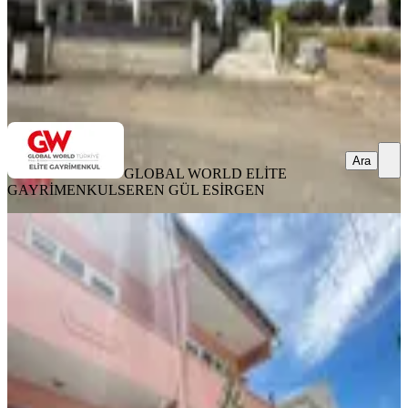
GLOBAL WORLD ELİTE GAYRİMENKUL
SEREN GÜL
ESİRGEN
Ara
Ara
GLOBAL WORLD ELİTE
GAYRİMENKUL
SEREN GÜL ESİRGEN
EŞYALI
Tekirdağ Çorlu Yenice Mahallesi
Kiralık Eşyalı Müstakil Villa
Tekirdağ, Çorlu
3+1
·
130 m²
·
24.06.2026
25.000 ₺