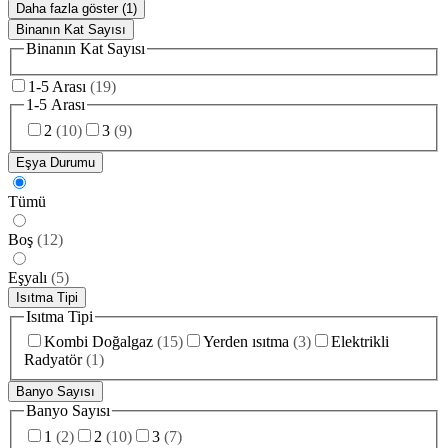
Daha fazla göster (1)
Binanın Kat Sayısı
Binanın Kat Sayısı
1-5 Arası
(
19
)
1-5 Arası
2
(
10
)
3
(
9
)
Eşya Durumu
Tümü
Boş
(
12
)
Eşyalı
(
5
)
Isıtma Tipi
Isıtma Tipi
Kombi Doğalgaz
(
15
)
Yerden ısıtma
(
3
)
Elektrikli
Radyatör
(
1
)
Banyo Sayısı
Banyo Sayısı
1
(
2
)
2
(
10
)
3
(
7
)