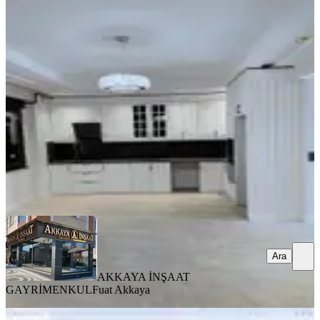
Önerlerde Mükemel Konumda
Kiralık 3+1 Villa
Tekirdağ, Çorlu
3+1
·
335 m²
·
15.02.2026
65.000 ₺
70.000 ₺
AKKAYA İNŞAAT GAYRİMENKUL
Fuat Akkaya
Ara
Ara
AKKAYA İNŞAAT
GAYRİMENKUL
Fuat Akkaya
SIFIR BİNA