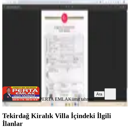
Kiralık 4 Adet Sıfır Villa Tapu Sahibi
Perta Emlak Ümit Tahmaz
Tekirdağ, Süleymanpaşa
4+1
·
172 m²
·
07.10.2025
100.000 ₺
PERTA EMLAK
ümit tahmaz
Ara
Ara
PERTA EMLAK
ümit tahmaz
Tekirdağ Kiralık Villa İçindeki İlgili
İlanlar