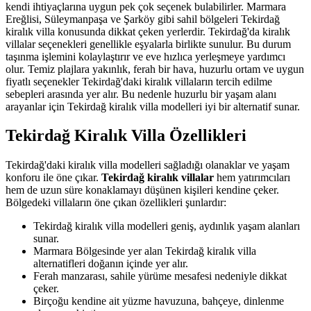
kendi ihtiyaçlarına uygun pek çok seçenek bulabilirler. Marmara
Ereğlisi, Süleymanpaşa ve Şarköy gibi sahil bölgeleri Tekirdağ
kiralık villa konusunda dikkat çeken yerlerdir. Tekirdağ'da kiralık
villalar seçenekleri genellikle eşyalarla birlikte sunulur. Bu durum
taşınma işlemini kolaylaştırır ve eve hızlıca yerleşmeye yardımcı
olur. Temiz plajlara yakınlık, ferah bir hava, huzurlu ortam ve uygun
fiyatlı seçenekler Tekirdağ'daki kiralık villaların tercih edilme
sebepleri arasında yer alır. Bu nedenle huzurlu bir yaşam alanı
arayanlar için Tekirdağ kiralık villa modelleri iyi bir alternatif sunar.
Tekirdağ Kiralık Villa Özellikleri
Tekirdağ'daki kiralık villa modelleri sağladığı olanaklar ve yaşam
konforu ile öne çıkar.
Tekirdağ kiralık villalar
hem yatırımcıları
hem de uzun süre konaklamayı düşünen kişileri kendine çeker.
Bölgedeki villaların öne çıkan özellikleri şunlardır:
Tekirdağ kiralık villa modelleri geniş, aydınlık yaşam alanları
sunar.
Marmara Bölgesinde yer alan Tekirdağ kiralık villa
alternatifleri doğanın içinde yer alır.
Ferah manzarası, sahile yürüme mesafesi nedeniyle dikkat
çeker.
Birçoğu kendine ait yüzme havuzuna, bahçeye, dinlenme