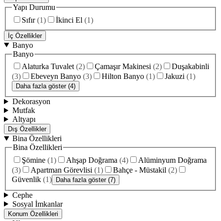
Yapı Durumu
Sıfır
(
1
)
İkinci El
(
1
)
İç Özellikler
Banyo
Banyo
Alaturka Tuvalet
(
2
)
Çamaşır Makinesi
(
2
)
Duşakabinli
(
3
)
Ebeveyn Banyo
(
3
)
Hilton Banyo
(
1
)
Jakuzi
(
1
)
Daha fazla göster (4)
Dekorasyon
Mutfak
Altyapı
Dış Özellikler
Bina Özellikleri
Bina Özellikleri
Şömine
(
1
)
Ahşap Doğrama
(
4
)
Alüminyum Doğrama
(
3
)
Apartman Görevlisi
(
1
)
Bahçe - Müstakil
(
2
)
Güvenlik
(
1
)
Daha fazla göster (7)
Cephe
Sosyal İmkanlar
Konum Özellikleri