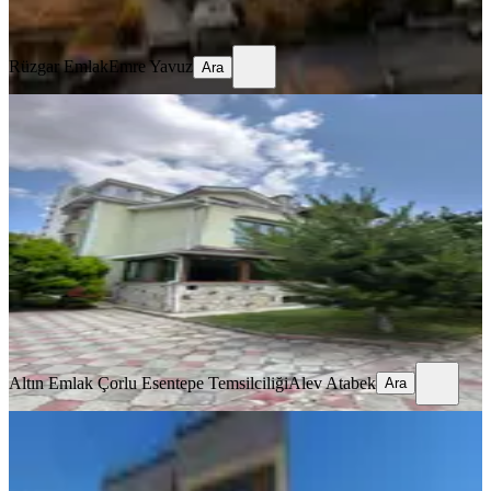
Ara
Rüzgar Emlak
Emre Yavuz
Ara
SİTE İÇİ
Emlak Konutları Kiralık Villa
Tekirdağ, Çorlu
5+1
·
255 m²
·
07.07.2026
68.000 ₺
Altın Emlak Çorlu Esentepe Temsilciliği
Alev Atabek
Ara
Altın Emlak Çorlu Esentepe Temsilciliği
Alev Atabek
Ara
SIFIR BİNA
Gümüş Emlak'tan İğdebağlarında
Eşyalı Havuzlu Kiralık Villa