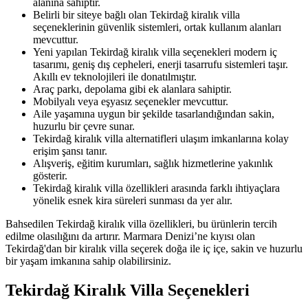
alanına sahiptir.
Belirli bir siteye bağlı olan Tekirdağ kiralık villa
seçeneklerinin güvenlik sistemleri, ortak kullanım alanları
mevcuttur.
Yeni yapılan Tekirdağ kiralık villa seçenekleri modern iç
tasarımı, geniş dış cepheleri, enerji tasarrufu sistemleri taşır.
Akıllı ev teknolojileri ile donatılmıştır.
Araç parkı, depolama gibi ek alanlara sahiptir.
Mobilyalı veya eşyasız seçenekler mevcuttur.
Aile yaşamına uygun bir şekilde tasarlandığından sakin,
huzurlu bir çevre sunar.
Tekirdağ kiralık villa alternatifleri ulaşım imkanlarına kolay
erişim şansı tanır.
Alışveriş, eğitim kurumları, sağlık hizmetlerine yakınlık
gösterir.
Tekirdağ kiralık villa özellikleri arasında farklı ihtiyaçlara
yönelik esnek kira süreleri sunması da yer alır.
Bahsedilen Tekirdağ kiralık villa özellikleri, bu ürünlerin tercih
edilme olasılığını da artırır. Marmara Denizi’ne kıyısı olan
Tekirdağ'dan bir kiralık villa seçerek doğa ile iç içe, sakin ve huzurlu
bir yaşam imkanına sahip olabilirsiniz.
Tekirdağ Kiralık Villa Seçenekleri