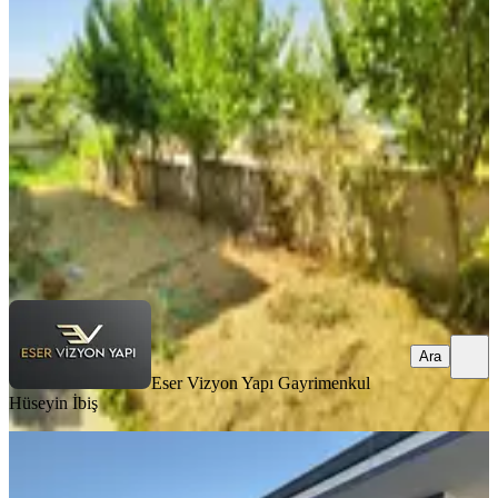
Villa
Tekirdağ, Marmaraereğlisi
4+1
·
150 m²
·
25.07.2026
38.000 ₺
Eser Vizyon Yapı Gayrimenkul
Hüseyin İbiş
Ara
Ara
Eser Vizyon Yapı Gayrimenkul
Hüseyin İbiş
MANZARALI
%
6
Atatürk Mahallesinde Site İçerisinde
Müstakil Havuzlu Tripleks