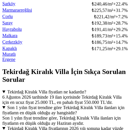
Şarköy
₺
240,46/m²
+
22.4
%
Marmaraereğlisi
₺
225,57/m²
+
31.7
%
Çorlu
₺
221,42/m²
+
7.2
%
Saray
₺
192,38/m²
+
28.7
%
Hayrabolu
₺
191,41/m²
+
29.2
%
Malkara
₺
189,73/m²
+
15.4
%
Çerkezköy
₺
186,75/m²
+
14.7
%
Kapaklı
₺
171,25/m²
+
29.1
%
Muratlı
Ergene
Tekirdağ Kiralık Villa İçin Sıkça Sorulan
Sorular
Tekirdağ Kiralık Villa fiyatları ne kadardır?
6 Ağustos 2026 tarihinde 19 ilan içerisinde Tekirdağ Kiralık Villa
için en ucuz fiyat 25.000 TL, en pahalı fiyat 550.000 TL'dir.
Son 1 yılın fiyat trendine göre Tekirdağ Kiralık Villa ilanları için
fiyatların en düşük olduğu ay hangisidir?
Son 1 yılın fiyat trendine göre, Tekirdağ Kiralık Villa ilanları için
fiyatların en düşük olduğu ay Haziran ayıdır.
Tekirdağ Kiralık Villa fiyatlarının 2026 yılı sonuna kadar yüzde