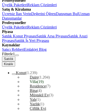
Profesyoneller
Üyelik Paketleri
Reklam Çözümleri
Satış & Kiralama
Ücretsiz İlan Verin
Değerini Öğren
Danışman Bul
Uzman
Danışmanlar
Profesyoneller
Üyelik Paketleri
Reklam Çözümleri
Piyasa
Satılık Konut Piyasası
Satılık Arsa Piyasası
Satılık Arazi
Piyasası
Satılık İş Yeri Piyasası
Kaynaklar
Satıcı Rehberi
Emlakjet Blog
Filtrele
1
Satılık
Kiralık
Konut
(1.239)
Daire
(1.204)
Villa
(19)
Residence
(7)
Bina
(4)
Müstakil Ev
(3)
Yalı
(1)
Yazlık
(1)
Çiftlik Evi