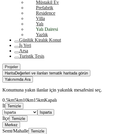
Müstakil Ev
Prefabrik
Residence
Villa
Yalı
Yalı Dairesi
Yazlık
Günlük Kiralık Konut
İş Yeri
Arsa
Turistik Tesis
Projeler
Harita
Değerleri ve ilanları tematik haritada görün
Yakınımda Ara
Konumuna yakın ilanlar için yakınlık mesafesini seç.
0.5km
5km
10km
15km
Kapalı
İl
Temizle
Isparta
İlçe
Temizle
Merkez
Semt/Mahalle
Temizle