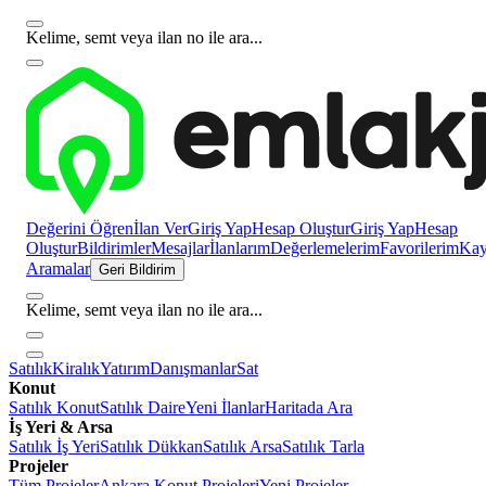
Kelime, semt veya ilan no ile ara...
Değerini Öğren
İlan Ver
Giriş Yap
Hesap Oluştur
Giriş Yap
Hesap
Oluştur
Bildirimler
Mesajlar
İlanlarım
Değerlemelerim
Favorilerim
Kayı
Aramalar
Geri Bildirim
Kelime, semt veya ilan no ile ara...
Satılık
Kiralık
Yatırım
Danışmanlar
Sat
Konut
Satılık Konut
Satılık Daire
Yeni İlanlar
Haritada Ara
İş Yeri & Arsa
Satılık İş Yeri
Satılık Dükkan
Satılık Arsa
Satılık Tarla
Projeler
Tüm Projeler
Ankara Konut Projeleri
Yeni Projeler