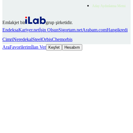
Aday Aydınlatma Metni
Emlakjet bir
grup şirketidir.
Endeksa
Kariyer.net
İşin Olsun
Sigortam.net
Arabam.com
Hangikredi
Cimri
Neredekal
SteelOrbis
Chemorbis
Ara
Favorilerim
İlan Ver
Keşfet
Hesabım