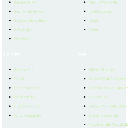
Kiralama Rehberi
Kurumsal Materyaller
Konut Kredisi Rehberi
İnsan Kaynakları
Ne Kadar Ödeyebilirim
İletişim
Emlak Değeri
Yardım
Verilerimiz
Hizmetler
Yasal
Danışman Bul
Kullanım Koşulları
Projeler
Bireysel Üyelik Sözleşmesi
Ücretsiz İlan Verin
Çerez Politikası ve Aydınlat
Üyelik Paketleri
Çerez Ayarları
EmlakZeka Asistan
Kullanıcı Veri Gizliliği Bildi
Uzman Danışmanlar
Ziyaretçi Veri Gizliliği
Müşteri Yetkilisi Veri Gizlili