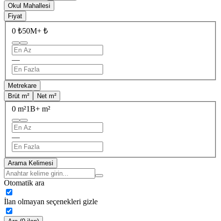
Okul Mahallesi
Fiyat
0 ₺
50M+ ₺
—
Metrekare
Brüt m²
Net m²
0 m²
1B+ m²
—
Arama Kelimesi
Otomatik ara
İlan olmayan seçenekleri gizle