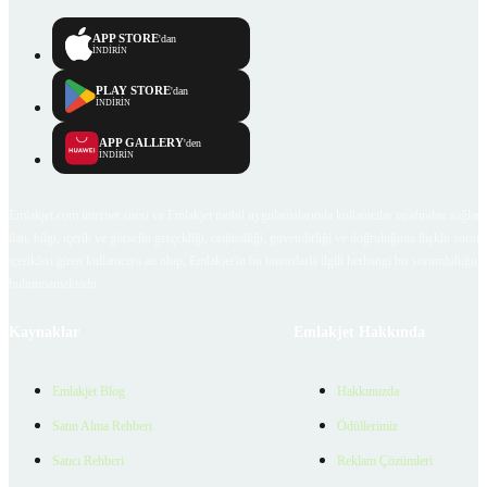
APP STORE
'dan
İNDİRİN
PLAY STORE
'dan
İNDİRİN
APP GALLERY
'den
İNDİRİN
Emlakjet.com internet sitesi ve Emlakjet mobil uygulamalarında kullanıcılar tarafından sağlana
ilan, bilgi, içerik ve görselin gerçekliği, orijinalliği, güvenilirliği ve doğruluğuna ilişkin soru
içerikleri giren kullanıcıya ait olup, Emlakjet'in bu hususlarla ilgili herhangi bir sorumluluğu
bulunmamaktadır.
Kaynaklar
Emlakjet Hakkında
Emlakjet Blog
Hakkımızda
Satın Alma Rehberi
Ödüllerimiz
Satıcı Rehberi
Reklam Çözümleri