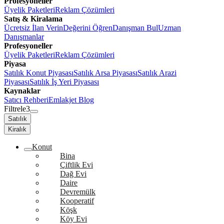
Profesyoneller
Üyelik Paketleri
Reklam Çözümleri
Satış & Kiralama
Ücretsiz İlan Verin
Değerini Öğren
Danışman Bul
Uzman
Danışmanlar
Profesyoneller
Üyelik Paketleri
Reklam Çözümleri
Piyasa
Satılık Konut Piyasası
Satılık Arsa Piyasası
Satılık Arazi
Piyasası
Satılık İş Yeri Piyasası
Kaynaklar
Satıcı Rehberi
Emlakjet Blog
Filtrele
3
Satılık
Kiralık
Konut
Bina
Çiftlik Evi
Dağ Evi
Daire
Devremülk
Kooperatif
Köşk
Köy Evi