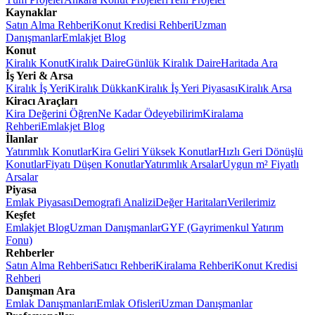
Kaynaklar
Satın Alma Rehberi
Konut Kredisi Rehberi
Uzman
Danışmanlar
Emlakjet Blog
Konut
Kiralık Konut
Kiralık Daire
Günlük Kiralık Daire
Haritada Ara
İş Yeri & Arsa
Kiralık İş Yeri
Kiralık Dükkan
Kiralık İş Yeri Piyasası
Kiralık Arsa
Kiracı Araçları
Kira Değerini Öğren
Ne Kadar Ödeyebilirim
Kiralama
Rehberi
Emlakjet Blog
İlanlar
Yatırımlık Konutlar
Kira Geliri Yüksek Konutlar
Hızlı Geri Dönüşlü
Konutlar
Fiyatı Düşen Konutlar
Yatırımlık Arsalar
Uygun m² Fiyatlı
Arsalar
Piyasa
Emlak Piyasası
Demografi Analizi
Değer Haritaları
Verilerimiz
Keşfet
Emlakjet Blog
Uzman Danışmanlar
GYF (Gayrimenkul Yatırım
Fonu)
Rehberler
Satın Alma Rehberi
Satıcı Rehberi
Kiralama Rehberi
Konut Kredisi
Rehberi
Danışman Ara
Emlak Danışmanları
Emlak Ofisleri
Uzman Danışmanlar