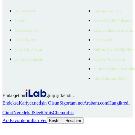
Danışman Bul
Kullanım Koşulları
Projeler
Bireysel Üyelik Sözleşmesi
Ücretsiz İlan Verin
Çerez Politikası ve Aydınlat
Üyelik Paketleri
Çerez Ayarları
EmlakZeka Asistan
Kullanıcı Veri Gizliliği Bildi
Uzman Danışmanlar
Ziyaretçi Veri Gizliliği
Müşteri Yetkilisi Veri Gizlili
Aday Aydınlatma Metni
Emlakjet bir
grup şirketidir.
Endeksa
Kariyer.net
İşin Olsun
Sigortam.net
Arabam.com
Hangikredi
Cimri
Neredekal
SteelOrbis
Chemorbis
Ara
Favorilerim
İlan Ver
Keşfet
Hesabım