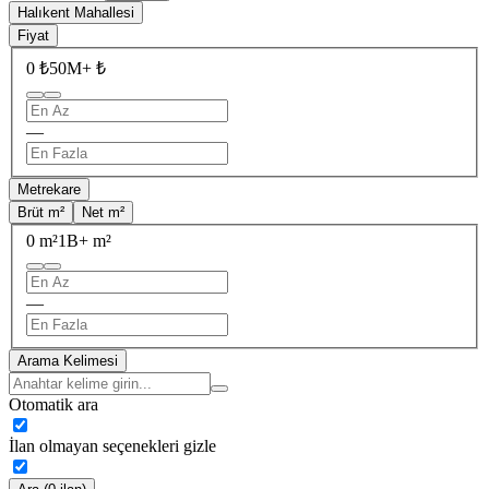
Halıkent Mahallesi
Fiyat
0 ₺
50M+ ₺
—
Metrekare
Brüt m²
Net m²
0 m²
1B+ m²
—
Arama Kelimesi
Otomatik ara
İlan olmayan seçenekleri gizle