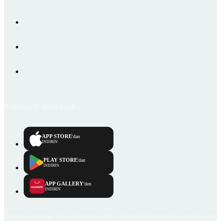
Emlakjet © 2006-2026
APP STORE
'dan
İNDİRİN
PLAY STORE
'dan
İNDİRİN
APP GALLERY
'den
İNDİRİN
Emlakjet.com internet sitesi ve Emlakjet mobil uygulamalarında kullanıcılar tarafından sağlana