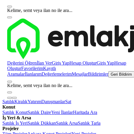
Kelime, semt veya ilan no ile ara...
Değerini Öğren
İlan Ver
Giriş Yap
Hesap Oluştur
Giriş Yap
Hesap
Oluştur
Favorilerim
Kayıtlı
Aramalar
İlanlarım
Değerlemelerim
Mesajlar
Bildirimler
Geri Bildirim
Kelime, semt veya ilan no ile ara...
Satılık
Kiralık
Yatırım
Danışmanlar
Sat
Konut
Satılık Konut
Satılık Daire
Yeni İlanlar
Haritada Ara
İş Yeri & Arsa
Satılık İş Yeri
Satılık Dükkan
Satılık Arsa
Satılık Tarla
Projeler
Tüm Projeler
Ankara Konut Projeleri
Yeni Projeler