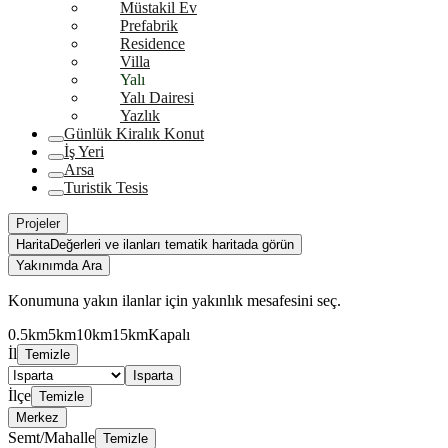
Müstakil Ev
Prefabrik
Residence
Villa
Yalı
Yalı Dairesi
Yazlık
Günlük Kiralık Konut
İş Yeri
Arsa
Turistik Tesis
Projeler
Harita
Değerleri ve ilanları tematik haritada görün
Yakınımda Ara
Konumuna yakın ilanlar için yakınlık mesafesini seç.
0.5km
5km
10km
15km
Kapalı
İl
Temizle
Isparta
İlçe
Temizle
Merkez
Semt/Mahalle
Temizle