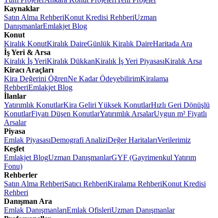
Kaynaklar
Satın Alma Rehberi
Konut Kredisi Rehberi
Uzman
Danışmanlar
Emlakjet Blog
Konut
Kiralık Konut
Kiralık Daire
Günlük Kiralık Daire
Haritada Ara
İş Yeri & Arsa
Kiralık İş Yeri
Kiralık Dükkan
Kiralık İş Yeri Piyasası
Kiralık Arsa
Kiracı Araçları
Kira Değerini Öğren
Ne Kadar Ödeyebilirim
Kiralama
Rehberi
Emlakjet Blog
İlanlar
Yatırımlık Konutlar
Kira Geliri Yüksek Konutlar
Hızlı Geri Dönüşlü
Konutlar
Fiyatı Düşen Konutlar
Yatırımlık Arsalar
Uygun m² Fiyatlı
Arsalar
Piyasa
Emlak Piyasası
Demografi Analizi
Değer Haritaları
Verilerimiz
Keşfet
Emlakjet Blog
Uzman Danışmanlar
GYF (Gayrimenkul Yatırım
Fonu)
Rehberler
Satın Alma Rehberi
Satıcı Rehberi
Kiralama Rehberi
Konut Kredisi
Rehberi
Danışman Ara
Emlak Danışmanları
Emlak Ofisleri
Uzman Danışmanlar