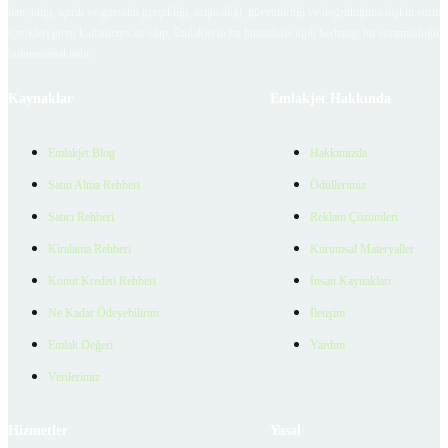
ilan, bilgi, içerik ve görselin gerçekliği, orijinalliği, güvenilirliği ve doğruluğuna ilişkin soru
içerikleri giren kullanıcıya ait olup, Emlakjet'in bu hususlarla ilgili herhangi bir sorumluluğu
bulunmamaktadır.
Kaynaklar
Emlakjet Hakkında
Emlakjet Blog
Hakkımızda
Satın Alma Rehberi
Ödüllerimiz
Satıcı Rehberi
Reklam Çözümleri
Kiralama Rehberi
Kurumsal Materyaller
Konut Kredisi Rehberi
İnsan Kaynakları
Ne Kadar Ödeyebilirim
İletişim
Emlak Değeri
Yardım
Verilerimiz
Hizmetler
Yasal