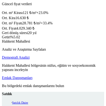
Güncel fiyat verileri
Ort. m² Kirası
121 ₺/m²
+
23.0
%
Ort. Kira
16.630 ₺
Ort. m² Fiyatı
28.781 ₺/m²
+
33.4
%
Ort. Fiyat
4.029.340 ₺
Geri dönüş süresi
20 yıl
Getiri
%5.02
Halıkent Mahallesi
Analiz ve Araştırma Sayfaları
Demografi Analizi
Halıkent Mahallesi bölgesinin nüfus, eğitim ve sosyoekonomik
yapısını inceleyin
Emlak Danışmanları
Bu bölgedeki emlak danışmanlarını bulun
Satılık
Satılık Daire