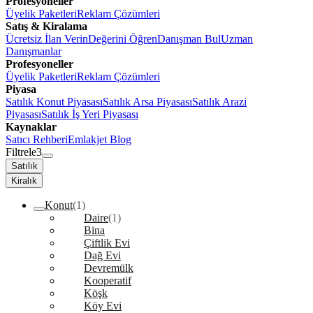
Profesyoneller
Üyelik Paketleri
Reklam Çözümleri
Satış & Kiralama
Ücretsiz İlan Verin
Değerini Öğren
Danışman Bul
Uzman
Danışmanlar
Profesyoneller
Üyelik Paketleri
Reklam Çözümleri
Piyasa
Satılık Konut Piyasası
Satılık Arsa Piyasası
Satılık Arazi
Piyasası
Satılık İş Yeri Piyasası
Kaynaklar
Satıcı Rehberi
Emlakjet Blog
Filtrele
3
Satılık
Kiralık
Konut
(1)
Daire
(1)
Bina
Çiftlik Evi
Dağ Evi
Devremülk
Kooperatif
Köşk
Köy Evi