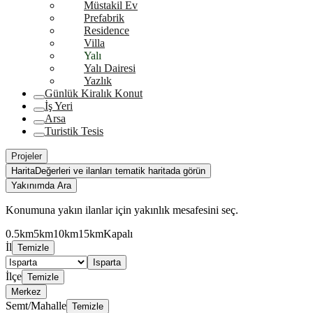
Müstakil Ev
Prefabrik
Residence
Villa
Yalı
Yalı Dairesi
Yazlık
Günlük Kiralık Konut
İş Yeri
Arsa
Turistik Tesis
Projeler
Harita
Değerleri ve ilanları tematik haritada görün
Yakınımda Ara
Konumuna yakın ilanlar için yakınlık mesafesini seç.
0.5km
5km
10km
15km
Kapalı
İl
Temizle
Isparta
İlçe
Temizle
Merkez
Semt/Mahalle
Temizle