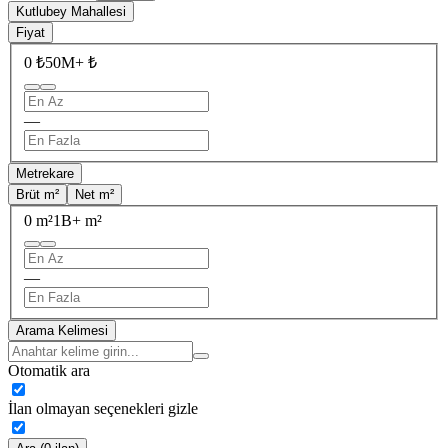
Kutlubey Mahallesi
Fiyat
0 ₺
50M+ ₺
—
Metrekare
Brüt m²
Net m²
0 m²
1B+ m²
—
Arama Kelimesi
Otomatik ara
İlan olmayan seçenekleri gizle