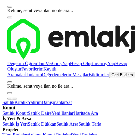
Kelime, semt veya ilan no ile ara...
Değerini Öğren
İlan Ver
Giriş Yap
Hesap Oluştur
Giriş Yap
Hesap
Oluştur
Favorilerim
Kayıtlı
Aramalar
İlanlarım
Değerlemelerim
Mesajlar
Bildirimler
Geri Bildirim
Kelime, semt veya ilan no ile ara...
Satılık
Kiralık
Yatırım
Danışmanlar
Sat
Konut
Satılık Konut
Satılık Daire
Yeni İlanlar
Haritada Ara
İş Yeri & Arsa
Satılık İş Yeri
Satılık Dükkan
Satılık Arsa
Satılık Tarla
Projeler
Tüm Projeler
Ankara Konut Projeleri
Yeni Projeler