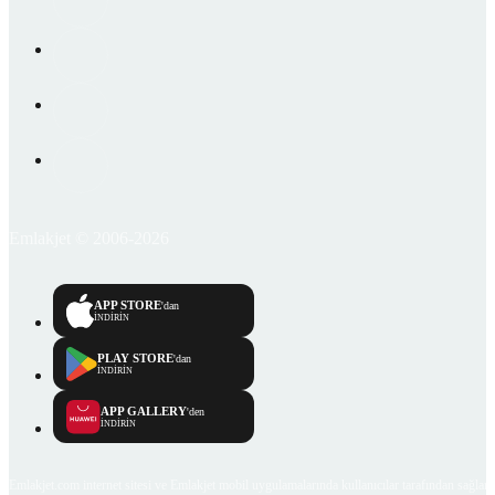
Emlakjet © 2006-2026
APP STORE
'dan
İNDİRİN
PLAY STORE
'dan
İNDİRİN
APP GALLERY
'den
İNDİRİN
Emlakjet.com internet sitesi ve Emlakjet mobil uygulamalarında kullanıcılar tarafından sağlana