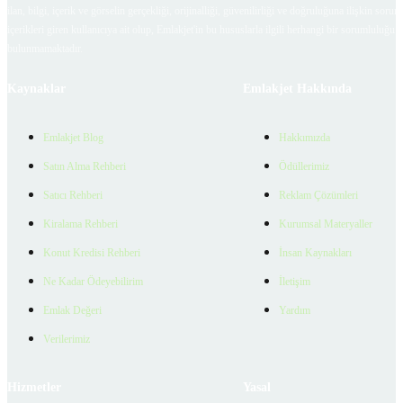
ilan, bilgi, içerik ve görselin gerçekliği, orijinalliği, güvenilirliği ve doğruluğuna ilişkin soru
içerikleri giren kullanıcıya ait olup, Emlakjet'in bu hususlarla ilgili herhangi bir sorumluluğu
bulunmamaktadır.
Kaynaklar
Emlakjet Hakkında
Emlakjet Blog
Hakkımızda
Satın Alma Rehberi
Ödüllerimiz
Satıcı Rehberi
Reklam Çözümleri
Kiralama Rehberi
Kurumsal Materyaller
Konut Kredisi Rehberi
İnsan Kaynakları
Ne Kadar Ödeyebilirim
İletişim
Emlak Değeri
Yardım
Verilerimiz
Hizmetler
Yasal