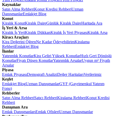
Kaynaklar
Satın Alma Rehberi
Konut Kredisi Rehberi
Uzman
Danışmanlar
Emlakjet Blog
Konut
Kiralık Konut
Kiralık Daire
Günlük Kiralık Daire
Haritada Ara
İş Yeri & Arsa
Kiralık İş Yeri
Kiralık Dükkan
Kiralık İş Yeri Piyasası
Kiralık Arsa
Kiracı Araçları
Kira Değerini Öğren
Ne Kadar Ödeyebilirim
Kiralama
Rehberi
Emlakjet Blog
İlanlar
Yatırımlık Konutlar
Kira Geliri Yüksek Konutlar
Hızlı Geri Dönüşlü
Konutlar
Fiyatı Düşen Konutlar
Yatırımlık Arsalar
Uygun m² Fiyatlı
Arsalar
Piyasa
Emlak Piyasası
Demografi Analizi
Değer Haritaları
Verilerimiz
Keşfet
Emlakjet Blog
Uzman Danışmanlar
GYF (Gayrimenkul Yatırım
Fonu)
Rehberler
Satın Alma Rehberi
Satıcı Rehberi
Kiralama Rehberi
Konut Kredisi
Rehberi
Danışman Ara
Emlak Danışmanları
Emlak Ofisleri
Uzman Danışmanlar