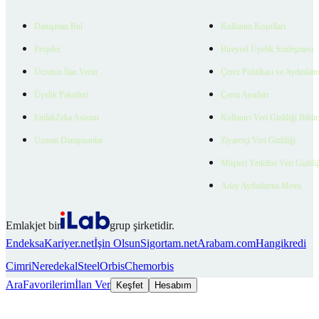
Danışman Bul
Kullanım Koşulları
Projeler
Bireysel Üyelik Sözleşmesi
Ücretsiz İlan Verin
Çerez Politikası ve Aydınlat
Üyelik Paketleri
Çerez Ayarları
EmlakZeka Asistan
Kullanıcı Veri Gizliliği Bildi
Uzman Danışmanlar
Ziyaretçi Veri Gizliliği
Müşteri Yetkilisi Veri Gizlili
Aday Aydınlatma Metni
Emlakjet bir
grup şirketidir.
Endeksa
Kariyer.net
İşin Olsun
Sigortam.net
Arabam.com
Hangikredi
Cimri
Neredekal
SteelOrbis
Chemorbis
Ara
Favorilerim
İlan Ver
Keşfet
Hesabım