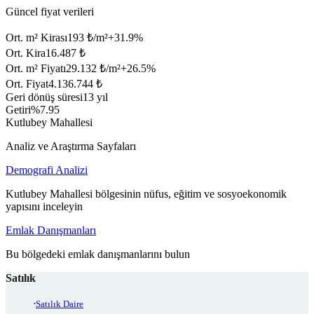
Güncel fiyat verileri
Ort. m² Kirası
193 ₺/m²
+
31.9
%
Ort. Kira
16.487 ₺
Ort. m² Fiyatı
29.132 ₺/m²
+
26.5
%
Ort. Fiyat
4.136.744 ₺
Geri dönüş süresi
13 yıl
Getiri
%7.95
Kutlubey Mahallesi
Analiz ve Araştırma Sayfaları
Demografi Analizi
Kutlubey Mahallesi bölgesinin nüfus, eğitim ve sosyoekonomik
yapısını inceleyin
Emlak Danışmanları
Bu bölgedeki emlak danışmanlarını bulun
Satılık
Satılık Daire