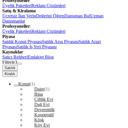
Profesyoneller
Üyelik Paketleri
Reklam Çözümleri
Satış & Kiralama
Ücretsiz İlan Verin
Değerini Öğren
Danışman Bul
Uzman
Danışmanlar
Profesyoneller
Üyelik Paketleri
Reklam Çözümleri
Piyasa
Satılık Konut Piyasası
Satılık Arsa Piyasası
Satılık Arazi
Piyasası
Satılık İş Yeri Piyasası
Kaynaklar
Satıcı Rehberi
Emlakjet Blog
Filtrele
3
Satılık
Kiralık
Konut
(1)
Daire
(1)
Bina
Çiftlik Evi
Dağ Evi
Devremülk
Kooperatif
Köşk
Köy Evi