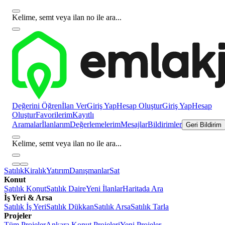
Kelime, semt veya ilan no ile ara...
Değerini Öğren
İlan Ver
Giriş Yap
Hesap Oluştur
Giriş Yap
Hesap
Oluştur
Favorilerim
Kayıtlı
Aramalar
İlanlarım
Değerlemelerim
Mesajlar
Bildirimler
Geri Bildirim
Kelime, semt veya ilan no ile ara...
Satılık
Kiralık
Yatırım
Danışmanlar
Sat
Konut
Satılık Konut
Satılık Daire
Yeni İlanlar
Haritada Ara
İş Yeri & Arsa
Satılık İş Yeri
Satılık Dükkan
Satılık Arsa
Satılık Tarla
Projeler
Tüm Projeler
Ankara Konut Projeleri
Yeni Projeler