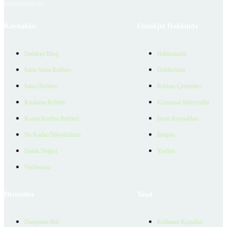
bulunmamaktadır.
Kaynaklar
Emlakjet Hakkında
Emlakjet Blog
Hakkımızda
Satın Alma Rehberi
Ödüllerimiz
Satıcı Rehberi
Reklam Çözümleri
Kiralama Rehberi
Kurumsal Materyaller
Konut Kredisi Rehberi
İnsan Kaynakları
Ne Kadar Ödeyebilirim
İletişim
Emlak Değeri
Yardım
Verilerimiz
Hizmetler
Yasal
Danışman Bul
Kullanım Koşulları