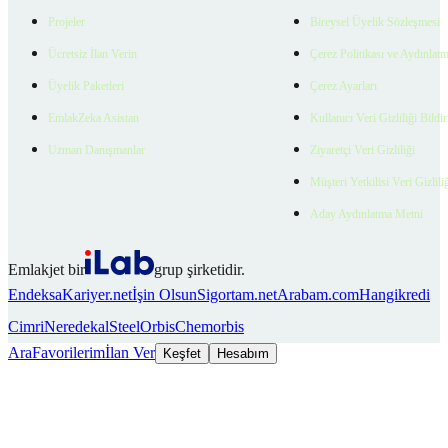
Projeler
Bireysel Üyelik Sözleşmesi
Ücretsiz İlan Verin
Çerez Politikası ve Aydınlat
Üyelik Paketleri
Çerez Ayarları
EmlakZeka Asistan
Kullanıcı Veri Gizliliği Bildi
Uzman Danışmanlar
Ziyaretçi Veri Gizliliği
Müşteri Yetkilisi Veri Gizlili
Aday Aydınlatma Metni
Emlakjet bir
grup şirketidir.
Endeksa
Kariyer.net
İşin Olsun
Sigortam.net
Arabam.com
Hangikredi
Cimri
Neredekal
SteelOrbis
Chemorbis
Ara
Favorilerim
İlan Ver
Keşfet
Hesabım