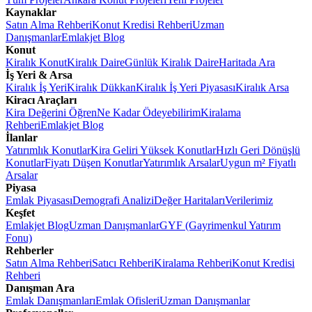
Kaynaklar
Satın Alma Rehberi
Konut Kredisi Rehberi
Uzman
Danışmanlar
Emlakjet Blog
Konut
Kiralık Konut
Kiralık Daire
Günlük Kiralık Daire
Haritada Ara
İş Yeri & Arsa
Kiralık İş Yeri
Kiralık Dükkan
Kiralık İş Yeri Piyasası
Kiralık Arsa
Kiracı Araçları
Kira Değerini Öğren
Ne Kadar Ödeyebilirim
Kiralama
Rehberi
Emlakjet Blog
İlanlar
Yatırımlık Konutlar
Kira Geliri Yüksek Konutlar
Hızlı Geri Dönüşlü
Konutlar
Fiyatı Düşen Konutlar
Yatırımlık Arsalar
Uygun m² Fiyatlı
Arsalar
Piyasa
Emlak Piyasası
Demografi Analizi
Değer Haritaları
Verilerimiz
Keşfet
Emlakjet Blog
Uzman Danışmanlar
GYF (Gayrimenkul Yatırım
Fonu)
Rehberler
Satın Alma Rehberi
Satıcı Rehberi
Kiralama Rehberi
Konut Kredisi
Rehberi
Danışman Ara
Emlak Danışmanları
Emlak Ofisleri
Uzman Danışmanlar