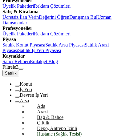
Profesyoneller
Üyelik Paketleri
Reklam Çözümleri
Satış & Kiralama
Ücretsiz İlan Verin
Değerini Öğren
Danışman Bul
Uzman
Danışmanlar
Profesyoneller
Üyelik Paketleri
Reklam Çözümleri
Piyasa
Satılık Konut Piyasası
Satılık Arsa Piyasası
Satılık Arazi
Piyasası
Satılık İş Yeri Piyasası
Kaynaklar
Satıcı Rehberi
Emlakjet Blog
Filtrele
3
Satılık
Konut
İş Yeri
Devren İş Yeri
Arsa
Ada
Arazi
Bağ & Bahçe
Çiftlik
Depo, Antrepo İzinli
Hastane (Sağlık Tesisi)