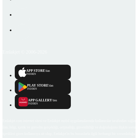
Emlakjet © 2006-2026
APP STORE
'dan
İNDİRİN
PLAY STORE
'dan
İNDİRİN
APP GALLERY
'den
İNDİRİN
Emlakjet.com internet sitesi ve Emlakjet mobil uygulamalarında kullanıcılar tarafından sağlana
ilan, bilgi, içerik ve görselin gerçekliği, orijinalliği, güvenilirliği ve doğruluğuna ilişkin soru
içerikleri giren kullanıcıya ait olup, Emlakjet'in bu hususlarla ilgili herhangi bir sorumluluğu