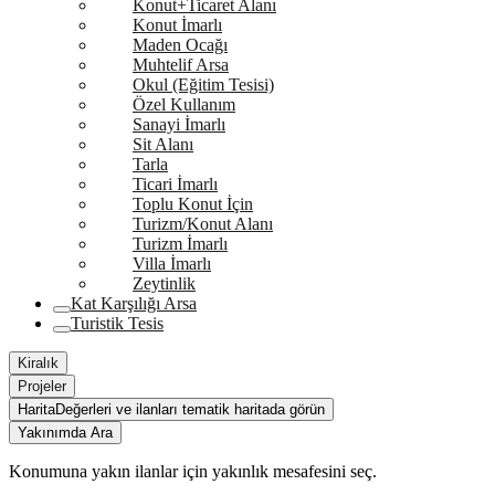
Konut+Ticaret Alanı
Konut İmarlı
Maden Ocağı
Muhtelif Arsa
Okul (Eğitim Tesisi)
Özel Kullanım
Sanayi İmarlı
Sit Alanı
Tarla
Ticari İmarlı
Toplu Konut İçin
Turizm/Konut Alanı
Turizm İmarlı
Villa İmarlı
Zeytinlik
Kat Karşılığı Arsa
Turistik Tesis
Kiralık
Projeler
Harita
Değerleri ve ilanları tematik haritada görün
Yakınımda Ara
Konumuna yakın ilanlar için yakınlık mesafesini seç.