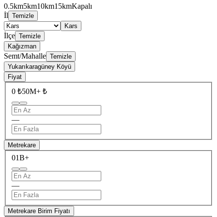
0.5km
5km
10km
15km
Kapalı
İl
Temizle
Kars
İlçe
Temizle
Kağızman
Semt/Mahalle
Temizle
Yukarıkaragüney Köyü
Fiyat
0 ₺
50M+ ₺
—
Metrekare
0
1B+
—
Metrekare Birim Fiyatı