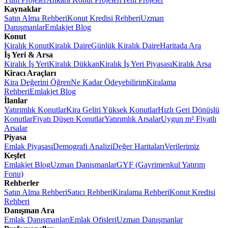
Kaynaklar
Satın Alma Rehberi
Konut Kredisi Rehberi
Uzman
Danışmanlar
Emlakjet Blog
Konut
Kiralık Konut
Kiralık Daire
Günlük Kiralık Daire
Haritada Ara
İş Yeri & Arsa
Kiralık İş Yeri
Kiralık Dükkan
Kiralık İş Yeri Piyasası
Kiralık Arsa
Kiracı Araçları
Kira Değerini Öğren
Ne Kadar Ödeyebilirim
Kiralama
Rehberi
Emlakjet Blog
İlanlar
Yatırımlık Konutlar
Kira Geliri Yüksek Konutlar
Hızlı Geri Dönüşlü
Konutlar
Fiyatı Düşen Konutlar
Yatırımlık Arsalar
Uygun m² Fiyatlı
Arsalar
Piyasa
Emlak Piyasası
Demografi Analizi
Değer Haritaları
Verilerimiz
Keşfet
Emlakjet Blog
Uzman Danışmanlar
GYF (Gayrimenkul Yatırım
Fonu)
Rehberler
Satın Alma Rehberi
Satıcı Rehberi
Kiralama Rehberi
Konut Kredisi
Rehberi
Danışman Ara
Emlak Danışmanları
Emlak Ofisleri
Uzman Danışmanlar