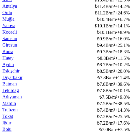
Antalya
₺
11.4B/m²
+
14.2
%
Ordu
₺
11.2B/m²
+
24.6
%
Muğla
₺
10.4B/m²
+
6.7
%
Yalova
₺
10.1B/m²
+
14.1
%
Kocaeli
₺
10.1B/m²
+
8.9
%
Samsun
₺
9.9B/m²
+
16.0
%
Giresun
₺
9.4B/m²
+
25.1
%
Bursa
₺
9.3B/m²
+
18.3
%
Hatay
₺
8.8B/m²
+
11.5
%
Aydın
₺
8.7B/m²
+
10.2
%
Eskişehir
₺
8.5B/m²
+
20.0
%
Diyarbakır
₺
7.8B/m²
+
11.4
%
Batman
₺
7.8B/m²
+
39.6
%
Tekirdağ
₺
7.8B/m²
+
10.1
%
Adıyaman
₺
7.5B/m²
+
9.8
%
Mardin
₺
7.5B/m²
+
38.5
%
Trabzon
₺
7.4B/m²
+
14.3
%
Tokat
₺
7.2B/m²
+
25.5
%
Iğdır
₺
7.2B/m²
+
17.6
%
Bolu
₺
7.0B/m²
+
7.5
%