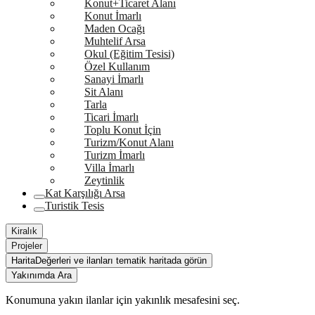
Konut+Ticaret Alanı
Konut İmarlı
Maden Ocağı
Muhtelif Arsa
Okul (Eğitim Tesisi)
Özel Kullanım
Sanayi İmarlı
Sit Alanı
Tarla
Ticari İmarlı
Toplu Konut İçin
Turizm/Konut Alanı
Turizm İmarlı
Villa İmarlı
Zeytinlik
Kat Karşılığı Arsa
Turistik Tesis
Kiralık
Projeler
Harita
Değerleri ve ilanları tematik haritada görün
Yakınımda Ara
Konumuna yakın ilanlar için yakınlık mesafesini seç.