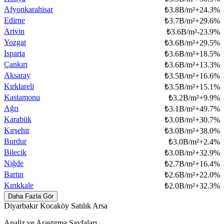
Afyonkarahisar
₺
3.8B/m²
+
24.3
%
Edirne
₺
3.7B/m²
+
29.6
%
Artvin
₺
3.6B/m²
-23.9
%
Yozgat
₺
3.6B/m²
+
29.5
%
Isparta
₺
3.6B/m²
+
18.5
%
Çankırı
₺
3.6B/m²
+
13.3
%
Aksaray
₺
3.5B/m²
+
16.6
%
Kırklareli
₺
3.5B/m²
+
15.1
%
Kastamonu
₺
3.2B/m²
+
9.9
%
Ağrı
₺
3.1B/m²
+
49.7
%
Karabük
₺
3.0B/m²
+
30.7
%
Kırşehir
₺
3.0B/m²
+
38.0
%
Burdur
₺
3.0B/m²
+
2.4
%
Bilecik
₺
3.0B/m²
+
32.9
%
Niğde
₺
2.7B/m²
+
16.4
%
Bartın
₺
2.6B/m²
+
22.0
%
Kırıkkale
₺
2.0B/m²
+
32.3
%
Daha Fazla Gör
Diyarbakır Kocaköy Satılık Arsa
Analiz ve Araştırma Sayfaları