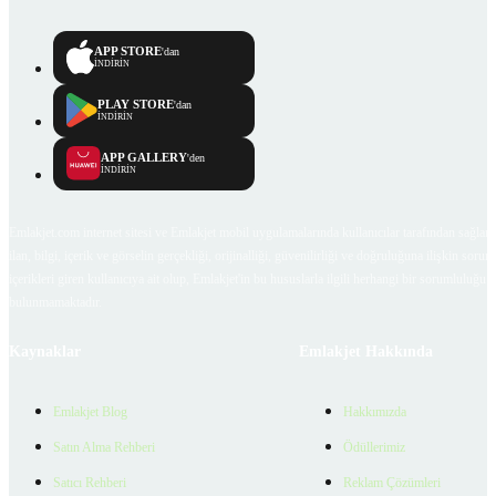
APP STORE
'dan
İNDİRİN
PLAY STORE
'dan
İNDİRİN
APP GALLERY
'den
İNDİRİN
Emlakjet.com internet sitesi ve Emlakjet mobil uygulamalarında kullanıcılar tarafından sağlana
ilan, bilgi, içerik ve görselin gerçekliği, orijinalliği, güvenilirliği ve doğruluğuna ilişkin soru
içerikleri giren kullanıcıya ait olup, Emlakjet'in bu hususlarla ilgili herhangi bir sorumluluğu
bulunmamaktadır.
Kaynaklar
Emlakjet Hakkında
Emlakjet Blog
Hakkımızda
Satın Alma Rehberi
Ödüllerimiz
Satıcı Rehberi
Reklam Çözümleri