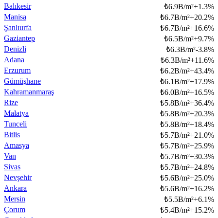
Balıkesir
₺
6.9B/m²
+
1.3
%
Manisa
₺
6.7B/m²
+
20.2
%
Şanlıurfa
₺
6.7B/m²
+
16.6
%
Gaziantep
₺
6.5B/m²
+
9.7
%
Denizli
₺
6.3B/m²
-3.8
%
Adana
₺
6.3B/m²
+
11.6
%
Erzurum
₺
6.2B/m²
+
43.4
%
Gümüşhane
₺
6.1B/m²
+
17.9
%
Kahramanmaraş
₺
6.0B/m²
+
16.5
%
Rize
₺
5.8B/m²
+
36.4
%
Malatya
₺
5.8B/m²
+
20.3
%
Tunceli
₺
5.8B/m²
+
18.4
%
Bitlis
₺
5.7B/m²
+
21.0
%
Amasya
₺
5.7B/m²
+
25.9
%
Van
₺
5.7B/m²
+
30.3
%
Sivas
₺
5.7B/m²
+
24.8
%
Nevşehir
₺
5.6B/m²
+
25.0
%
Ankara
₺
5.6B/m²
+
16.2
%
Mersin
₺
5.5B/m²
+
6.1
%
Çorum
₺
5.4B/m²
+
15.2
%