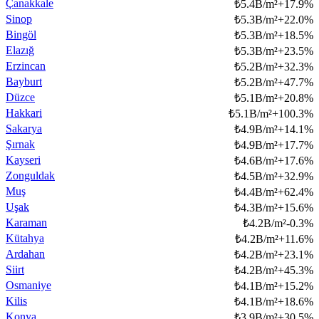
Çanakkale
₺
5.4B/m²
+
17.9
%
Sinop
₺
5.3B/m²
+
22.0
%
Bingöl
₺
5.3B/m²
+
18.5
%
Elazığ
₺
5.3B/m²
+
23.5
%
Erzincan
₺
5.2B/m²
+
32.3
%
Bayburt
₺
5.2B/m²
+
47.7
%
Düzce
₺
5.1B/m²
+
20.8
%
Hakkari
₺
5.1B/m²
+
100.3
%
Sakarya
₺
4.9B/m²
+
14.1
%
Şırnak
₺
4.9B/m²
+
17.7
%
Kayseri
₺
4.6B/m²
+
17.6
%
Zonguldak
₺
4.5B/m²
+
32.9
%
Muş
₺
4.4B/m²
+
62.4
%
Uşak
₺
4.3B/m²
+
15.6
%
Karaman
₺
4.2B/m²
-0.3
%
Kütahya
₺
4.2B/m²
+
11.6
%
Ardahan
₺
4.2B/m²
+
23.1
%
Siirt
₺
4.2B/m²
+
45.3
%
Osmaniye
₺
4.1B/m²
+
15.2
%
Kilis
₺
4.1B/m²
+
18.6
%
Konya
₺
3.9B/m²
+
30.5
%