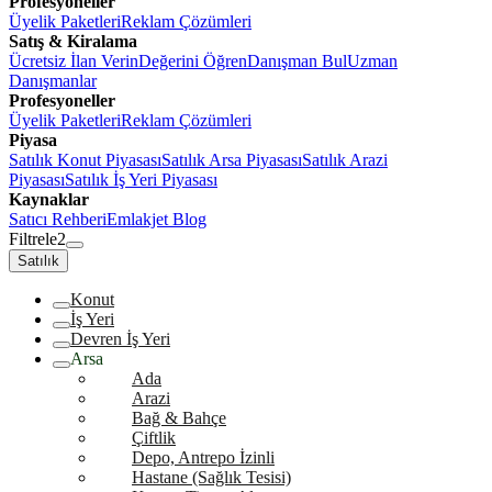
Profesyoneller
Üyelik Paketleri
Reklam Çözümleri
Satış & Kiralama
Ücretsiz İlan Verin
Değerini Öğren
Danışman Bul
Uzman
Danışmanlar
Profesyoneller
Üyelik Paketleri
Reklam Çözümleri
Piyasa
Satılık Konut Piyasası
Satılık Arsa Piyasası
Satılık Arazi
Piyasası
Satılık İş Yeri Piyasası
Kaynaklar
Satıcı Rehberi
Emlakjet Blog
Filtrele
2
Satılık
Konut
İş Yeri
Devren İş Yeri
Arsa
Ada
Arazi
Bağ & Bahçe
Çiftlik
Depo, Antrepo İzinli
Hastane (Sağlık Tesisi)