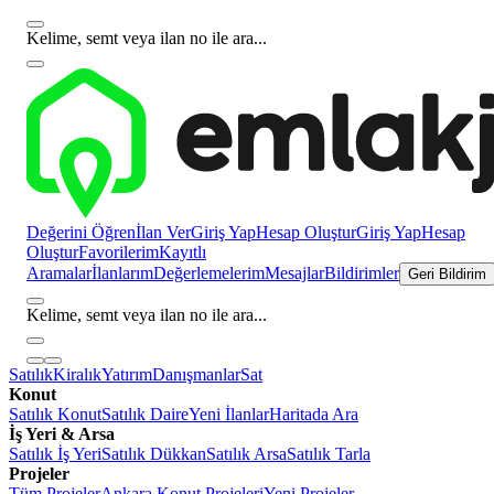
Kelime, semt veya ilan no ile ara...
Değerini Öğren
İlan Ver
Giriş Yap
Hesap Oluştur
Giriş Yap
Hesap
Oluştur
Favorilerim
Kayıtlı
Aramalar
İlanlarım
Değerlemelerim
Mesajlar
Bildirimler
Geri Bildirim
Kelime, semt veya ilan no ile ara...
Satılık
Kiralık
Yatırım
Danışmanlar
Sat
Konut
Satılık Konut
Satılık Daire
Yeni İlanlar
Haritada Ara
İş Yeri & Arsa
Satılık İş Yeri
Satılık Dükkan
Satılık Arsa
Satılık Tarla
Projeler
Tüm Projeler
Ankara Konut Projeleri
Yeni Projeler