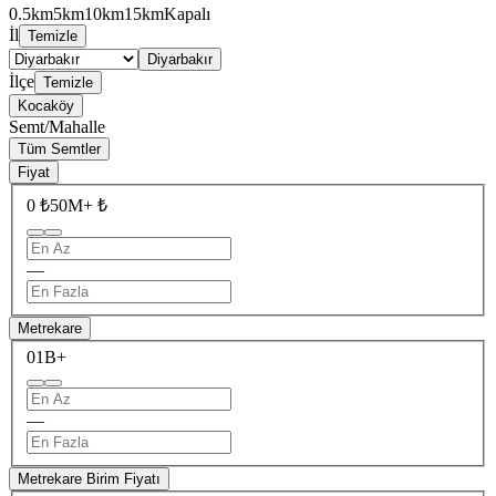
0.5km
5km
10km
15km
Kapalı
İl
Temizle
Diyarbakır
İlçe
Temizle
Kocaköy
Semt/Mahalle
Tüm Semtler
Fiyat
0 ₺
50M+ ₺
—
Metrekare
0
1B+
—
Metrekare Birim Fiyatı