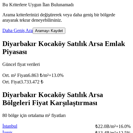
Bu Kriterlere Uygun İlan Bulunamadı
Arama kriterlerinizi değiştirerek veya daha geniş bir bölgede
arayarak tekrar deneyebilirsiniz.
Daha Geniş Ara
Aramayı Kaydet
Diyarbakır Kocaköy Satılık Arsa Emlak
Piyasası
Güncel fiyat verileri
Ort. m² Fiyatı
6.863 ₺/m²
+
13.0
%
Ort. Fiyat
3.733.472 ₺
Diyarbakır Kocaköy Satılık Arsa
Bölgeleri Fiyat Karşılaştırması
80 bölge için ortalama m² fiyatları
İstanbul
₺
22.0B/m²
+
16.0
%
İzmir
₺
13.4B/m²
+
12.5
%