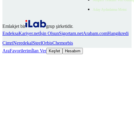
Aday Aydınlatma Metni
Emlakjet bir
grup şirketidir.
Endeksa
Kariyer.net
İşin Olsun
Sigortam.net
Arabam.com
Hangikredi
Cimri
Neredekal
SteelOrbis
Chemorbis
Ara
Favorilerim
İlan Ver
Keşfet
Hesabım