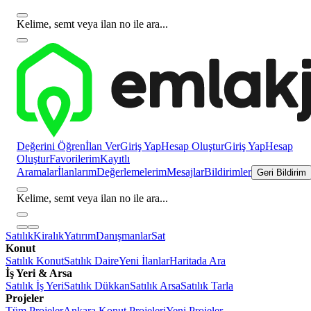
Kelime, semt veya ilan no ile ara...
Değerini Öğren
İlan Ver
Giriş Yap
Hesap Oluştur
Giriş Yap
Hesap
Oluştur
Favorilerim
Kayıtlı
Aramalar
İlanlarım
Değerlemelerim
Mesajlar
Bildirimler
Geri Bildirim
Kelime, semt veya ilan no ile ara...
Satılık
Kiralık
Yatırım
Danışmanlar
Sat
Konut
Satılık Konut
Satılık Daire
Yeni İlanlar
Haritada Ara
İş Yeri & Arsa
Satılık İş Yeri
Satılık Dükkan
Satılık Arsa
Satılık Tarla
Projeler
Tüm Projeler
Ankara Konut Projeleri
Yeni Projeler