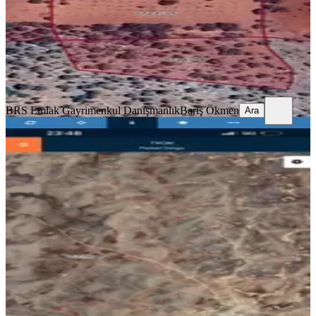
4.825.000 ₺
BRS Emlak Gayrimenkul Danışmanlık
Barış Ökmen
Ara
BRS Emlak Gayrimenkul Danışmanlık
Barış Ökmen
Ara
TAKASLI
Mercimekli Acırlı Arası
Mardin, Midyat
1700 m²
·
706/m²
·
17.07.2026
1.200.000 ₺
Mehmet Arif Sağlam
Ara