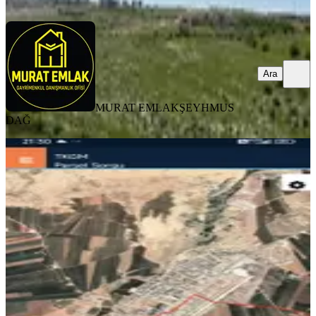
Ara
Ara
MURAT EMLAK
ŞEYHMUS
DAĞ
YOLA YAKIN
Çamlıca Emlak'tan Satılık Arsa Hava
Limanı Cıvarı
Mardin, Kızıltepe
937 m²
·
Doğalgaz, İfrazlı
+3
·
11.740/m²
·
13.07.2026
11.000.000 ₺