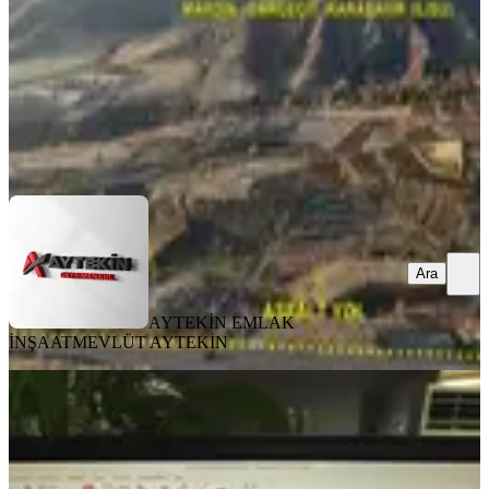
332.420 ₺
AYTEKİN EMLAK İNŞAAT
MEVLÜT AYTEKİN
Ara
Ara
AYTEKİN EMLAK
İNŞAAT
MEVLÜT AYTEKİN
Murat Emlaktan 11 Dönüm 4 Tarafı
Yol Bl10 İmarlı Arsa Satılık
Mardin, Artuklu