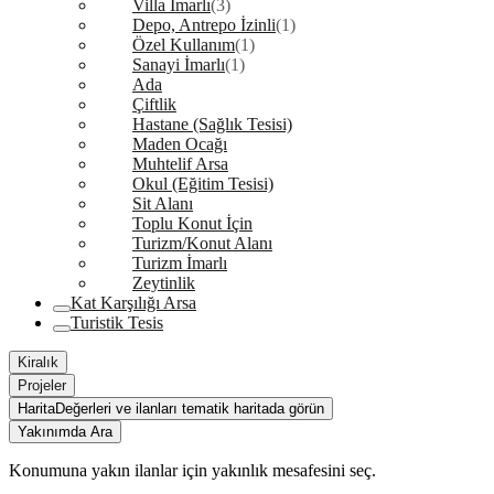
Villa İmarlı
(3)
Depo, Antrepo İzinli
(1)
Özel Kullanım
(1)
Sanayi İmarlı
(1)
Ada
Çiftlik
Hastane (Sağlık Tesisi)
Maden Ocağı
Muhtelif Arsa
Okul (Eğitim Tesisi)
Sit Alanı
Toplu Konut İçin
Turizm/Konut Alanı
Turizm İmarlı
Zeytinlik
Kat Karşılığı Arsa
Turistik Tesis
Kiralık
Projeler
Harita
Değerleri ve ilanları tematik haritada görün
Yakınımda Ara
Konumuna yakın ilanlar için yakınlık mesafesini seç.