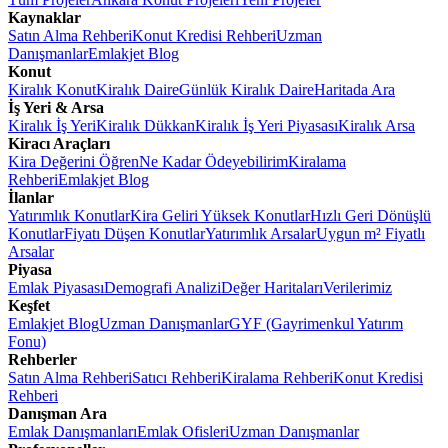
Kaynaklar
Satın Alma Rehberi
Konut Kredisi Rehberi
Uzman
Danışmanlar
Emlakjet Blog
Konut
Kiralık Konut
Kiralık Daire
Günlük Kiralık Daire
Haritada Ara
İş Yeri & Arsa
Kiralık İş Yeri
Kiralık Dükkan
Kiralık İş Yeri Piyasası
Kiralık Arsa
Kiracı Araçları
Kira Değerini Öğren
Ne Kadar Ödeyebilirim
Kiralama
Rehberi
Emlakjet Blog
İlanlar
Yatırımlık Konutlar
Kira Geliri Yüksek Konutlar
Hızlı Geri Dönüşlü
Konutlar
Fiyatı Düşen Konutlar
Yatırımlık Arsalar
Uygun m² Fiyatlı
Arsalar
Piyasa
Emlak Piyasası
Demografi Analizi
Değer Haritaları
Verilerimiz
Keşfet
Emlakjet Blog
Uzman Danışmanlar
GYF (Gayrimenkul Yatırım
Fonu)
Rehberler
Satın Alma Rehberi
Satıcı Rehberi
Kiralama Rehberi
Konut Kredisi
Rehberi
Danışman Ara
Emlak Danışmanları
Emlak Ofisleri
Uzman Danışmanlar