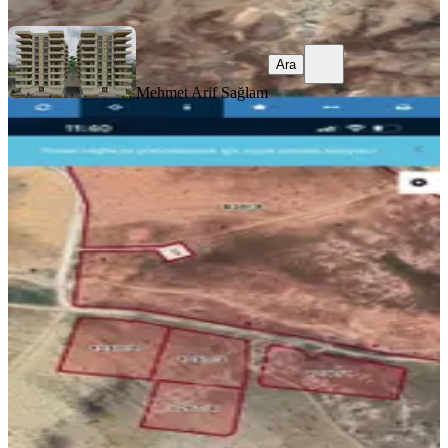
Ara
Mehmet Arif Sağlam
YOLU AÇIK
İzzet Paşa Karakolu Mevkisi Satılık
Arsa İsbay Emlk'ta
Mardin, Artuklu
1000 m²
·
İfrazlı, Yolu Açılmış
·
8.300/m²
·
16.07.2026
8.300.000 ₺
isbay emlak ve otomotiv
SEDAT BAYVERDİ
Ara