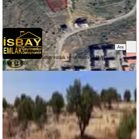
isbay emlak ve otomotiv
SEDAT BAYVERDİ
Ara
Ara
isbay emlak ve otomotiv
SEDAT
BAYVERDİ
Turyap'tan Mardin Ömerlide
Kadastral Yola Cephe Satılık Tarla
Mardin, Ömerli
23581 m²
·
78/m²
·
04.08.2026
1.850.000 ₺