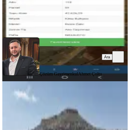
Çözüm Gayrimenkul
Ahmet Çoltu
Ara
Ara
Çözüm Gayrimenkul
Ahmet Çoltu
TAKASLI
Murat Emlaktan Ordu Evi Yani 10.5
Dönüm Manzaralı Arazi Satılık
Mardin, Artuklu
10500 m²
·
1.743/m²
·
19.06.2026
18.300.000 ₺