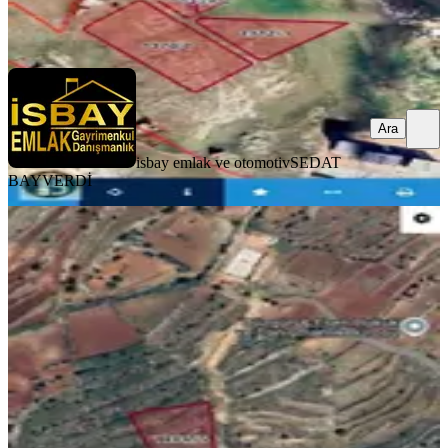
isbay emlak ve otomotiv
SEDAT BAYVERDİ
Ara
Ara
isbay emlak ve otomotiv
SEDAT
BAYVERDİ
YOLA YAKIN
Yalım'da Uygun Fiyata Satılık Arsa
İsbay Emlak'ta
Mardin, Artuklu
500 m²
·
Doğalgaz, İfrazlı
+2
·
8.440/m²
·
06.08.2026
4.220.000 ₺