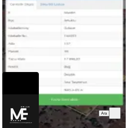
Mardin, Artuklu
17898020 m²
·
0/m²
·
27.07.2026
210.000 ₺
MARİDE EMLAK
Serhat Adsan
Ara
Ara