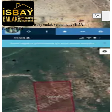
Ara
isbay emlak ve otomotiv
SEDAT
BAYVERDİ
DOĞALGAZ
Şehir Hastanesi Karşısı Yatırımlık
Arsa İsbay Emlak'ta
Mardin, Artuklu
577 m²
·
Doğalgaz, İfrazlı
·
14.558/m²
·
16.07.2026
8.400.000 ₺
isbay emlak ve otomotiv
SEDAT BAYVERDİ
Ara