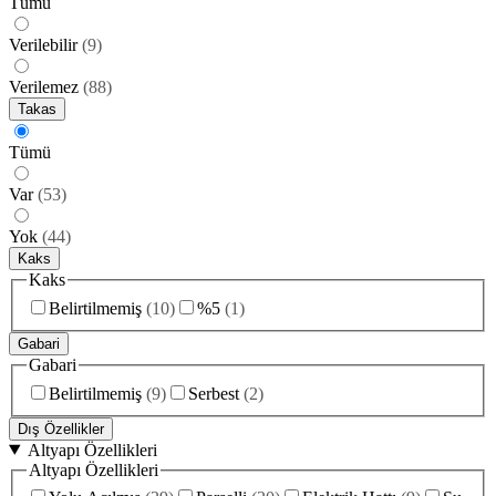
Tümü
Verilebilir
(
9
)
Verilemez
(
88
)
Takas
Tümü
Var
(
53
)
Yok
(
44
)
Kaks
Kaks
Belirtilmemiş
(
10
)
%5
(
1
)
Gabari
Gabari
Belirtilmemiş
(
9
)
Serbest
(
2
)
Dış Özellikler
Altyapı Özellikleri
Altyapı Özellikleri