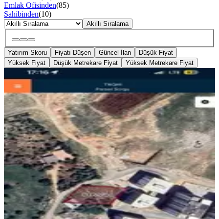
Emlak Ofisinden
(
85
)
Sahibinden
(
10
)
Akıllı Sıralama
Yatırım Skoru
Fiyatı Düşen
Güncel İlan
Düşük Fiyat
Yüksek Fiyat
Düşük Metrekare Fiyat
Yüksek Metrekare Fiyat
YENİ
Hastane Arkası Gelişen Bölge 1230
M2 İmarlı Arsa
Mardin, Artuklu
1230 m²
·
Doğalgaz, İfrazlı
+3
·
24.553/m²
·
06.08.2026
30.200.000 ₺
isbay emlak ve otomotiv
SEDAT BAYVERDİ
Ara