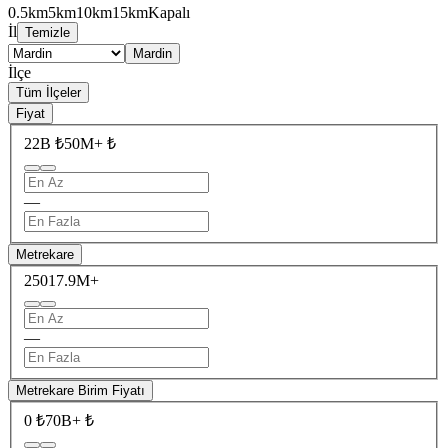
0.5km
5km
10km
15km
Kapalı
İl
Temizle
Mardin
İlçe
Tüm İlçeler
Fiyat
22B ₺
50M+ ₺
—
Metrekare
250
17.9M+
—
Metrekare Birim Fiyatı
0 ₺
70B+ ₺