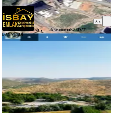
Ara
isbay emlak ve otomotiv
SEDAT
BAYVERDİ
YENİ
Anayola Sıfır Yatırımlık Arsa İsbay
Emlakta!
Mardin, Artuklu
4428 m²
·
Kanalizasyon, Yolu Açılmış
·
2.484/m²
·
06.08.2026
11.000.000 ₺
isbay emlak ve otomotiv
SEDAT BAYVERDİ