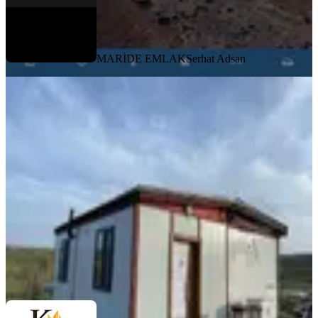
MARİDE EMLAK
Serhat Adsan
TAKASLI
Kılıç Group Tan Satılık Mercimekli
De Yatırımlık Bağ Evi
Mardin, Midyat
2796 m²
·
2.504/m²
·
25.07.2026
7.000.000 ₺
KILIÇ GROUP
Ali Kılıç
Ara