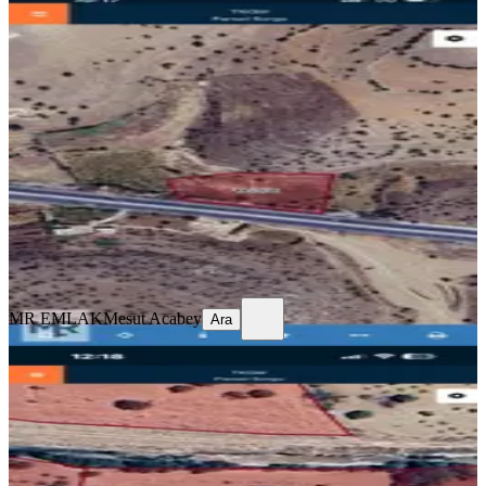
Mardın Diyarbakır Yolu Üzeri Satılık
8.830mt2 1. Parsel Bağ
Mardin, Mazıdağı
8830 m²
·
Parselli, Yolu Açılmış
·
906/m²
·
24.07.2026
8.000.000 ₺
MR EMLAK
Mesut Acabey
Ara
MR EMLAK
Mesut Acabey
Ara
TAKASLI
Brs Emlaktan Ev Araç Takasına Acık
Arsa
Mardin, Artuklu
5021 m²
·
961/m²
·
22.07.2026