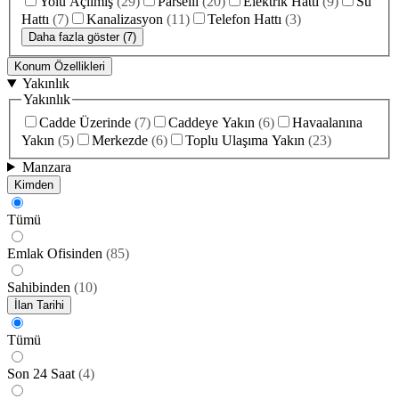
Yolu Açılmış
(
29
)
Parselli
(
20
)
Elektrik Hattı
(
9
)
Su
Hattı
(
7
)
Kanalizasyon
(
11
)
Telefon Hattı
(
3
)
Daha fazla göster (7)
Konum Özellikleri
Yakınlık
Yakınlık
Cadde Üzerinde
(
7
)
Caddeye Yakın
(
6
)
Havaalanına
Yakın
(
5
)
Merkezde
(
6
)
Toplu Ulaşıma Yakın
(
23
)
Manzara
Kimden
Tümü
Emlak Ofisinden
(
85
)
Sahibinden
(
10
)
İlan Tarihi
Tümü
Son 24 Saat
(
4
)