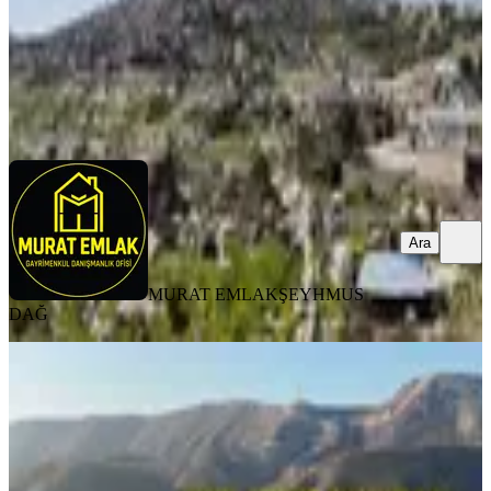
MURAT EMLAK
ŞEYHMUS DAĞ
Ara
Ara
MURAT EMLAK
ŞEYHMUS
DAĞ
Mardin Dargeçit Karabayır
Mahallesinde 1.511 M² Müstakil Tarla
Mardin, Dargeçit
1511 m²
·
220/m²
·
17.06.2026