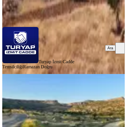
Turyap İzmit Cadde Temsilciliği
Ramazan Doğru
Ara
Ara
Turyap İzmit Cadde
Temsilciliği
Ramazan Doğru
YOLA YAKIN
Sahibinden Satılık Müstakil Tapo
Mardin, Artuklu
3891 m²
·
Elektrik Hattı, Parselli
+1
·
925/m²
·
01.08.2026
3.600.000 ₺