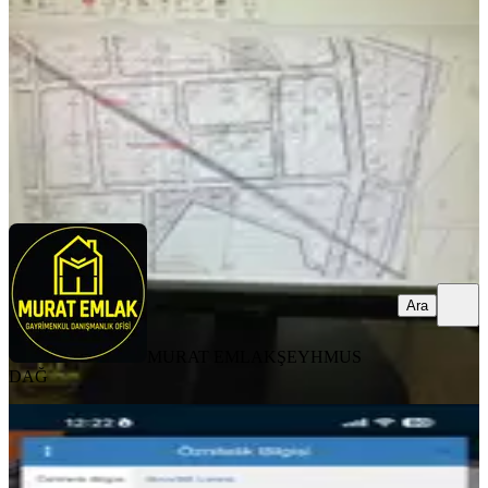
10888 m²
·
5.970/m²
·
17.06.2026
65.000.000 ₺
MURAT EMLAK
ŞEYHMUS DAĞ
Ara
Ara
MURAT EMLAK
ŞEYHMUS
DAĞ
TAKASLI
Barak Emlak'tan Şeyhan Yolu Üzeri
Satılık 4.239 M² Arazi