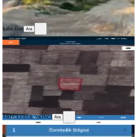
Şahin kuas
Ara
Şahin kuas
Ara
YOLA YAKIN
Matiat Arkası İmara Sıfır Tarla
Mardin, Midyat
6808 m²
·
Elektrik Hattı
·
3/m²
·
30.07.2026
21.500 ₺
ABDULCELİL AKINCI
Ara
ABDULCELİL AKINCI
Ara
Maride Emlak'tan Satılık Bağ