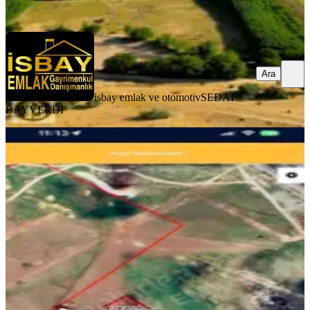
Ara
Ara
isbay emlak ve otomotiv
SEDAT
BAYVERDİ
YOLA YAKIN
Hızla Gelışen Bölgede Satılık 527
Metre² Imarlı Arsa
Mardin, Artuklu
527 m²
·
İfrazlı, Parselli
+1
·
20.683/m²
·
06.08.2026
10.900.000 ₺