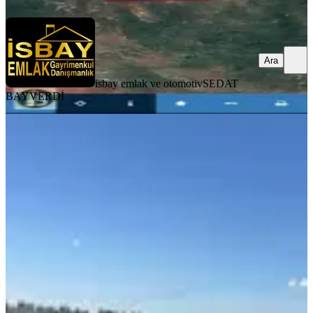
Ara
isbay emlak ve otomotiv
SEDAT
BAYVERDİ
TAKASLI
Murat Emlaktan Cadde Üzeri
Merkeze Çok Yakın 5dönüm Tarla
Mardin, Artuklu
5000 m²
·
300/m²
·
15.07.2026
1.500.000 ₺
MURAT EMLAK
ŞEYHMUS DAĞ