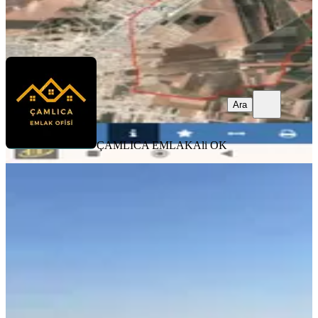
ÇAMLICA EMLAK
Ali OK
Ara
Ara
ÇAMLICA EMLAK
Ali OK
TAKASLI
Murat Emlaktan Hipodrom Yani
Mardin Manzaralı Tek Tapulu Bağ
Mardin, Artuklu
10818 m²
·
1.562/m²
·
01.07.2026
16.900.000 ₺