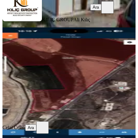
Ara
KILIÇ GROUP
Ali Kılıç
YOLA YAKIN
Üniversite Altında Yatırımlık Arsa
Villa Ve Apartman Yapımına
Uygundur
Mardin, Nusaybin
1000 m²
·
Arıtma, Doğalgaz
+7
·
2.500/m²
·
24.07.2026
2.500.000 ₺
Celal Celali
Ara
Celal Celali
Ara
YOLA YAKIN