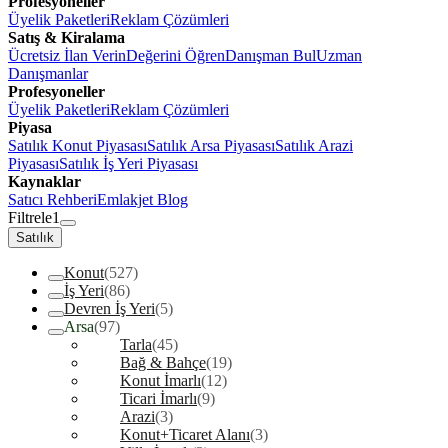
Profesyoneller
Üyelik Paketleri
Reklam Çözümleri
Satış & Kiralama
Ücretsiz İlan Verin
Değerini Öğren
Danışman Bul
Uzman
Danışmanlar
Profesyoneller
Üyelik Paketleri
Reklam Çözümleri
Piyasa
Satılık Konut Piyasası
Satılık Arsa Piyasası
Satılık Arazi
Piyasası
Satılık İş Yeri Piyasası
Kaynaklar
Satıcı Rehberi
Emlakjet Blog
Filtrele
1
Satılık
Konut
(527)
İş Yeri
(86)
Devren İş Yeri
(5)
Arsa
(97)
Tarla
(45)
Bağ & Bahçe
(19)
Konut İmarlı
(12)
Ticari İmarlı
(9)
Arazi
(3)
Konut+Ticaret Alanı
(3)