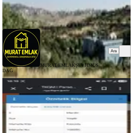
MURAT EMLAK
ŞEYHMUS DAĞ
Ara
Ara
MURAT EMLAK
ŞEYHMUS
DAĞ
%
6
Yeşilli Koyunlu(dandane) Köyünde
Satılık Bağ Bahçe
Mardin, Yeşilli
10000 m²
·
30/m²
·
27.06.2026
295.000 ₺
315.000 ₺