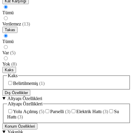
Kat Karşılığı
Tümü
Verilemez
(
13
)
Takas
Tümü
Var
(
5
)
Yok
(
8
)
Kaks
Kaks
Belirtilmemiş
(
1
)
Dış Özellikler
Altyapı Özellikleri
Altyapı Özellikleri
Yolu Açılmış
(
5
)
Parselli
(
3
)
Elektrik Hattı
(
3
)
Su
Hattı
(
3
)
Konum Özellikleri
Yakınlık