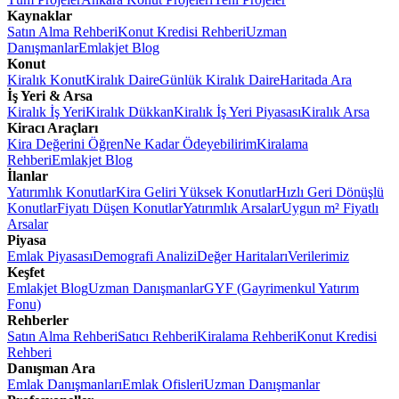
Kaynaklar
Satın Alma Rehberi
Konut Kredisi Rehberi
Uzman
Danışmanlar
Emlakjet Blog
Konut
Kiralık Konut
Kiralık Daire
Günlük Kiralık Daire
Haritada Ara
İş Yeri & Arsa
Kiralık İş Yeri
Kiralık Dükkan
Kiralık İş Yeri Piyasası
Kiralık Arsa
Kiracı Araçları
Kira Değerini Öğren
Ne Kadar Ödeyebilirim
Kiralama
Rehberi
Emlakjet Blog
İlanlar
Yatırımlık Konutlar
Kira Geliri Yüksek Konutlar
Hızlı Geri Dönüşlü
Konutlar
Fiyatı Düşen Konutlar
Yatırımlık Arsalar
Uygun m² Fiyatlı
Arsalar
Piyasa
Emlak Piyasası
Demografi Analizi
Değer Haritaları
Verilerimiz
Keşfet
Emlakjet Blog
Uzman Danışmanlar
GYF (Gayrimenkul Yatırım
Fonu)
Rehberler
Satın Alma Rehberi
Satıcı Rehberi
Kiralama Rehberi
Konut Kredisi
Rehberi
Danışman Ara
Emlak Danışmanları
Emlak Ofisleri
Uzman Danışmanlar