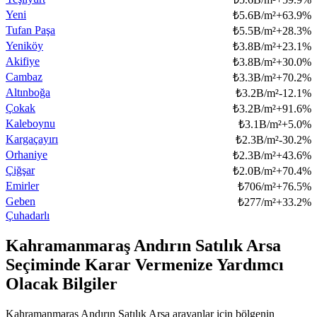
Yeni
₺
5.6B/m²
+
63.9
%
Tufan Paşa
₺
5.5B/m²
+
28.3
%
Yeniköy
₺
3.8B/m²
+
23.1
%
Akifiye
₺
3.8B/m²
+
30.0
%
Cambaz
₺
3.3B/m²
+
70.2
%
Altınboğa
₺
3.2B/m²
-12.1
%
Çokak
₺
3.2B/m²
+
91.6
%
Kaleboynu
₺
3.1B/m²
+
5.0
%
Kargaçayırı
₺
2.3B/m²
-30.2
%
Orhaniye
₺
2.3B/m²
+
43.6
%
Çiğşar
₺
2.0B/m²
+
70.4
%
Emirler
₺
706/m²
+
76.5
%
Geben
₺
277/m²
+
33.2
%
Çuhadarlı
Kahramanmaraş Andırın Satılık Arsa
Seçiminde Karar Vermenize Yardımcı
Olacak Bilgiler
Kahramanmaraş Andırın Satılık Arsa arayanlar için bölgenin