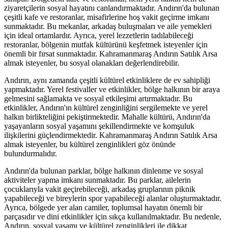
ziyaretçilerin sosyal hayatını canlandırmaktadır. Andırın'da bulunan
çeşitli kafe ve restoranlar, misafirlerine hoş vakit geçirme imkanı
sunmaktadır. Bu mekanlar, arkadaş buluşmaları ve aile yemekleri
için ideal ortamlardır. Ayrıca, yerel lezzetlerin tadılabileceği
restoranlar, bölgenin mutfak kültürünü keşfetmek isteyenler için
önemli bir fırsat sunmaktadır. Kahramanmaraş Andırın Satılık Arsa
almak isteyenler, bu sosyal olanakları değerlendirebilir.
Andırın, aynı zamanda çeşitli kültürel etkinliklere de ev sahipliği
yapmaktadır. Yerel festivaller ve etkinlikler, bölge halkının bir araya
gelmesini sağlamakta ve sosyal etkileşimi artırmaktadır. Bu
etkinlikler, Andırın'ın kültürel zenginliğini sergilemekte ve yerel
halkın birlikteliğini pekiştirmektedir. Mahalle kültürü, Andırın'da
yaşayanların sosyal yaşamını şekillendirmekte ve komşuluk
ilişkilerini güçlendirmektedir. Kahramanmaraş Andırın Satılık Arsa
almak isteyenler, bu kültürel zenginlikleri göz önünde
bulundurmalıdır.
Andırın'da bulunan parklar, bölge halkının dinlenme ve sosyal
aktiviteler yapma imkanı sunmaktadır. Bu parklar, ailelerin
çocuklarıyla vakit geçirebileceği, arkadaş gruplarının piknik
yapabileceği ve bireylerin spor yapabileceği alanlar oluşturmaktadır.
Ayrıca, bölgede yer alan camiler, toplumsal hayatın önemli bir
parçasıdır ve dini etkinlikler için sıkça kullanılmaktadır. Bu nedenle,
Andırın, sosyal yaşamı ve kültürel zenginlikleri ile dikkat