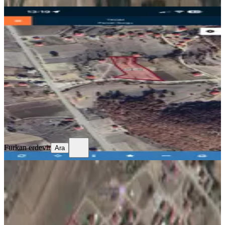
YOLA YAKIN
Andırın Orhaniye Köyü Satlık Arsa
Andırın, Orhaniye Mahallesi
1018 m²
·
Elektrik Hattı, Parselli
+2
·
2.701/m²
·
08.07.2026
2.750.000 ₺
Furkan erdevir
Ara
Furkan erdevir
Ara
YOLU AÇIK
Andırın Kesik Yaylasında Satılık
Arsalar
Andırın, Yeni Mahallesi
523 m²
·
Yolu Açılmış
·
4.761/m²
·
05.07.2026