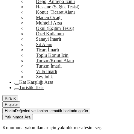
Depo, Antrepo İzinli
Hastane (Sağlık Tesisi)
Konut+Ticaret Alanı
Maden Ocağı
Muhtelif Arsa
Okul (Eğitim Tesisi)
Özel Kullanım
Sanayi İmarlı
Sit Alanı
Ticari İmarlı
Toplu Konut İçin
Turizm/Konut Alanı
Turizm İmarlı
Villa İmarlı
Zeytinlik
Kat Karşılığı Arsa
Turistik Tesis
Kiralık
Projeler
Harita
Değerleri ve ilanları tematik haritada görün
Yakınımda Ara
Konumuna yakın ilanlar için yakınlık mesafesini seç.