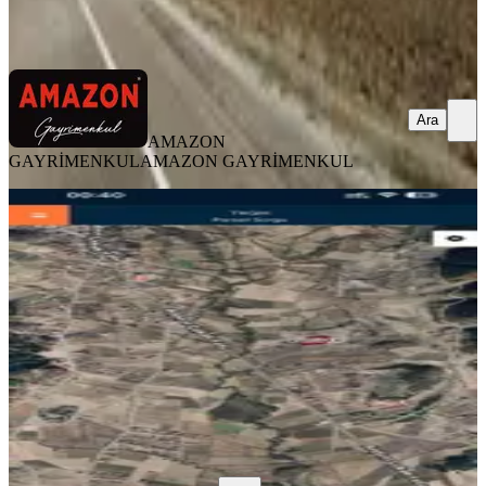
AMAZON GAYRİMENKUL
AMAZON GAYRİMENKUL
Ara
Ara
AMAZON
GAYRİMENKUL
AMAZON GAYRİMENKUL
TAKASLI
Gök Emlaktan Andırın Çokakta
Değerli Yatırım Fırsatı
Andırın, Çokak Mahallesi
3993 m²
·
1.302/m²
·
11.07.2026
5.200.000 ₺
Gök Emlak
Yusuf Berber
Ara