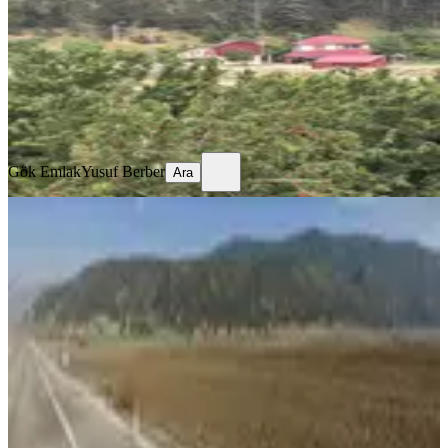
2295 m²
·
2.000/m²
·
25.07.2026
4.590.000 ₺
Gök Emlak
Yusuf Berber
Ara
Gök Emlak
Yusuf Berber
Ara
TAKASLI
Amazon' Dan Köprüağzında Ana Yol
Kenarı Satılık Fırsat Tarla!!!
Andırın, Geben Mahallesi
9500 m²
·
300/m²
·
17.07.2026
2.850.000 ₺