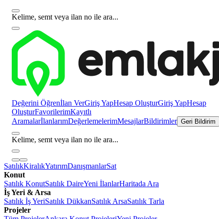
Kelime, semt veya ilan no ile ara...
Değerini Öğren
İlan Ver
Giriş Yap
Hesap Oluştur
Giriş Yap
Hesap
Oluştur
Favorilerim
Kayıtlı
Aramalar
İlanlarım
Değerlemelerim
Mesajlar
Bildirimler
Geri Bildirim
Kelime, semt veya ilan no ile ara...
Satılık
Kiralık
Yatırım
Danışmanlar
Sat
Konut
Satılık Konut
Satılık Daire
Yeni İlanlar
Haritada Ara
İş Yeri & Arsa
Satılık İş Yeri
Satılık Dükkan
Satılık Arsa
Satılık Tarla
Projeler
Tüm Projeler
Ankara Konut Projeleri
Yeni Projeler