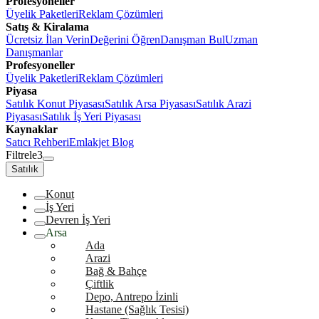
Profesyoneller
Üyelik Paketleri
Reklam Çözümleri
Satış & Kiralama
Ücretsiz İlan Verin
Değerini Öğren
Danışman Bul
Uzman
Danışmanlar
Profesyoneller
Üyelik Paketleri
Reklam Çözümleri
Piyasa
Satılık Konut Piyasası
Satılık Arsa Piyasası
Satılık Arazi
Piyasası
Satılık İş Yeri Piyasası
Kaynaklar
Satıcı Rehberi
Emlakjet Blog
Filtrele
3
Satılık
Konut
İş Yeri
Devren İş Yeri
Arsa
Ada
Arazi
Bağ & Bahçe
Çiftlik
Depo, Antrepo İzinli
Hastane (Sağlık Tesisi)