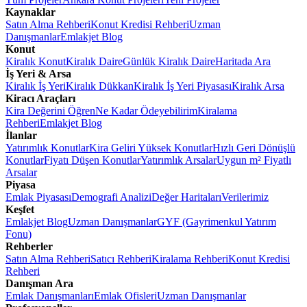
Kaynaklar
Satın Alma Rehberi
Konut Kredisi Rehberi
Uzman
Danışmanlar
Emlakjet Blog
Konut
Kiralık Konut
Kiralık Daire
Günlük Kiralık Daire
Haritada Ara
İş Yeri & Arsa
Kiralık İş Yeri
Kiralık Dükkan
Kiralık İş Yeri Piyasası
Kiralık Arsa
Kiracı Araçları
Kira Değerini Öğren
Ne Kadar Ödeyebilirim
Kiralama
Rehberi
Emlakjet Blog
İlanlar
Yatırımlık Konutlar
Kira Geliri Yüksek Konutlar
Hızlı Geri Dönüşlü
Konutlar
Fiyatı Düşen Konutlar
Yatırımlık Arsalar
Uygun m² Fiyatlı
Arsalar
Piyasa
Emlak Piyasası
Demografi Analizi
Değer Haritaları
Verilerimiz
Keşfet
Emlakjet Blog
Uzman Danışmanlar
GYF (Gayrimenkul Yatırım
Fonu)
Rehberler
Satın Alma Rehberi
Satıcı Rehberi
Kiralama Rehberi
Konut Kredisi
Rehberi
Danışman Ara
Emlak Danışmanları
Emlak Ofisleri
Uzman Danışmanlar