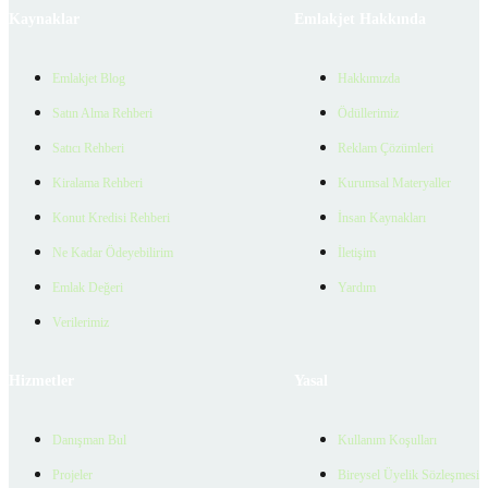
Kaynaklar
Emlakjet Hakkında
Emlakjet Blog
Hakkımızda
Satın Alma Rehberi
Ödüllerimiz
Satıcı Rehberi
Reklam Çözümleri
Kiralama Rehberi
Kurumsal Materyaller
Konut Kredisi Rehberi
İnsan Kaynakları
Ne Kadar Ödeyebilirim
İletişim
Emlak Değeri
Yardım
Verilerimiz
Hizmetler
Yasal
Danışman Bul
Kullanım Koşulları
Projeler
Bireysel Üyelik Sözleşmesi