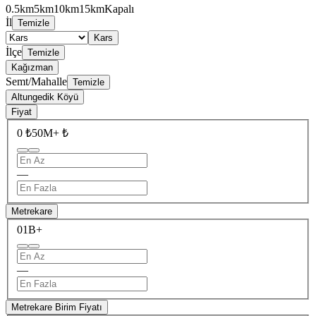
0.5km
5km
10km
15km
Kapalı
İl
Temizle
Kars
İlçe
Temizle
Kağızman
Semt/Mahalle
Temizle
Altungedik Köyü
Fiyat
0 ₺
50M+ ₺
—
Metrekare
0
1B+
—
Metrekare Birim Fiyatı