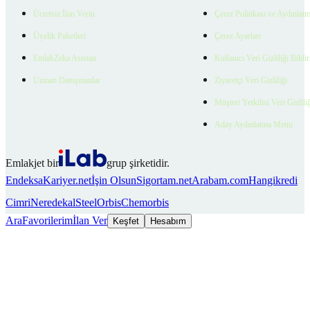
Ücretsiz İlan Verin
Çerez Politikası ve Aydınlat
Üyelik Paketleri
Çerez Ayarları
EmlakZeka Asistan
Kullanıcı Veri Gizliliği Bildi
Uzman Danışmanlar
Ziyaretçi Veri Gizliliği
Müşteri Yetkilisi Veri Gizlili
Aday Aydınlatma Metni
Emlakjet bir
grup şirketidir.
Endeksa
Kariyer.net
İşin Olsun
Sigortam.net
Arabam.com
Hangikredi
Cimri
Neredekal
SteelOrbis
Chemorbis
Ara
Favorilerim
İlan Ver
Keşfet
Hesabım