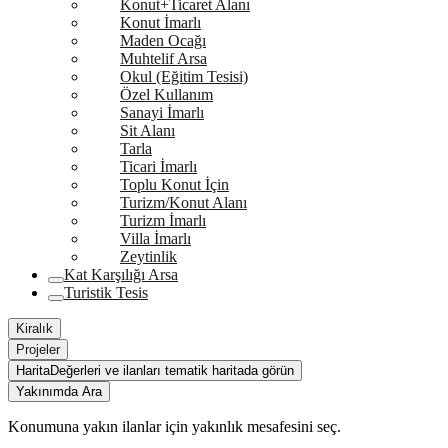
Konut+Ticaret Alanı
Konut İmarlı
Maden Ocağı
Muhtelif Arsa
Okul (Eğitim Tesisi)
Özel Kullanım
Sanayi İmarlı
Sit Alanı
Tarla
Ticari İmarlı
Toplu Konut İçin
Turizm/Konut Alanı
Turizm İmarlı
Villa İmarlı
Zeytinlik
Kat Karşılığı Arsa
Turistik Tesis
Kiralık
Projeler
Harita
Değerleri ve ilanları tematik haritada görün
Yakınımda Ara
Konumuna yakın ilanlar için yakınlık mesafesini seç.