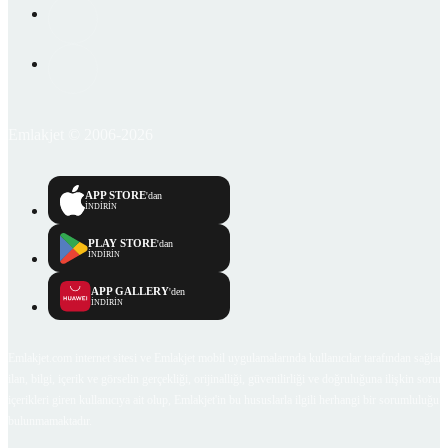
Emlakjet © 2006-2026
APP STORE
'dan
İNDİRİN
PLAY STORE
'dan
İNDİRİN
APP GALLERY
'den
İNDİRİN
Emlakjet.com internet sitesi ve Emlakjet mobil uygulamalarında kullanıcılar tarafından sağlana
ilan, bilgi, içerik ve görselin gerçekliği, orijinalliği, güvenilirliği ve doğruluğuna ilişkin soru
içerikleri giren kullanıcıya ait olup, Emlakjet'in bu hususlarla ilgili herhangi bir sorumluluğu
bulunmamaktadır.