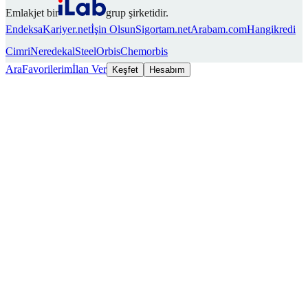
Emlakjet bir
grup şirketidir.
Endeksa
Kariyer.net
İşin Olsun
Sigortam.net
Arabam.com
Hangikredi
Cimri
Neredekal
SteelOrbis
Chemorbis
Ara
Favorilerim
İlan Ver
Keşfet
Hesabım