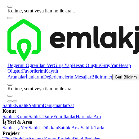
Kelime, semt veya ilan no ile ara...
Değerini Öğren
İlan Ver
Giriş Yap
Hesap Oluştur
Giriş Yap
Hesap
Oluştur
Favorilerim
Kayıtlı
Aramalar
İlanlarım
Değerlemelerim
Mesajlar
Bildirimler
Geri Bildirim
Kelime, semt veya ilan no ile ara...
Satılık
Kiralık
Yatırım
Danışmanlar
Sat
Konut
Satılık Konut
Satılık Daire
Yeni İlanlar
Haritada Ara
İş Yeri & Arsa
Satılık İş Yeri
Satılık Dükkan
Satılık Arsa
Satılık Tarla
Projeler
Tüm Projeler
Ankara Konut Projeleri
Yeni Projeler