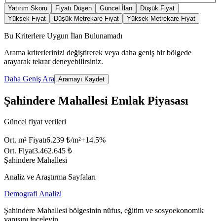
Yatırım Skoru
Fiyatı Düşen
Güncel İlan
Düşük Fiyat
Yüksek Fiyat
Düşük Metrekare Fiyat
Yüksek Metrekare Fiyat
Bu Kriterlere Uygun İlan Bulunamadı
Arama kriterlerinizi değiştirerek veya daha geniş bir bölgede
arayarak tekrar deneyebilirsiniz.
Daha Geniş Ara
Aramayı Kaydet
Şahindere Mahallesi Emlak Piyasası
Güncel fiyat verileri
Ort. m² Fiyatı
6.239 ₺/m²
+
14.5
%
Ort. Fiyat
3.462.645 ₺
Şahindere Mahallesi
Analiz ve Araştırma Sayfaları
Demografi Analizi
Şahindere Mahallesi bölgesinin nüfus, eğitim ve sosyoekonomik
yapısını inceleyin