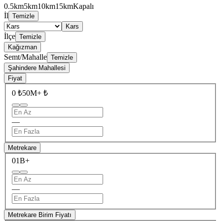
0.5km
5km
10km
15km
Kapalı
İl
Temizle
Kars
İlçe
Temizle
Kağızman
Semt/Mahalle
Temizle
Şahindere Mahallesi
Fiyat
0 ₺
50M+ ₺
—
Metrekare
0
1B+
—
Metrekare Birim Fiyatı