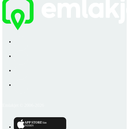
Emlakjet © 2006-2026
APP STORE
'dan
İNDİRİN