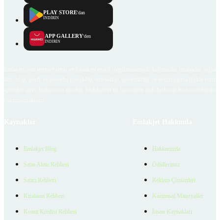
PLAY STORE
'dan
İNDİRİN
APP GALLERY
'den
İNDİRİN
Emlakjet.com internet sitesi ve Emlakjet mobil uygulamalarında kullanıcılar tarafından sağlana
ilan, bilgi, içerik ve görselin gerçekliği, orijinalliği, güvenilirliği ve doğruluğuna ilişkin soru
içerikleri giren kullanıcıya ait olup, Emlakjet'in bu hususlarla ilgili herhangi bir sorumluluğu
bulunmamaktadır.
Kaynaklar
Emlakjet Hakkında
Emlakjet Blog
Hakkımızda
Satın Alma Rehberi
Ödüllerimiz
Satıcı Rehberi
Reklam Çözümleri
Kiralama Rehberi
Kurumsal Materyaller
Konut Kredisi Rehberi
İnsan Kaynakları