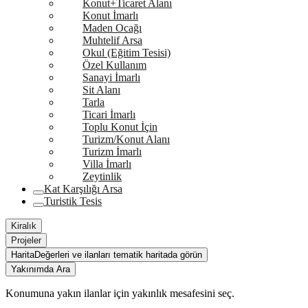
Konut+Ticaret Alanı
Konut İmarlı
Maden Ocağı
Muhtelif Arsa
Okul (Eğitim Tesisi)
Özel Kullanım
Sanayi İmarlı
Sit Alanı
Tarla
Ticari İmarlı
Toplu Konut İçin
Turizm/Konut Alanı
Turizm İmarlı
Villa İmarlı
Zeytinlik
Kat Karşılığı Arsa
Turistik Tesis
Kiralık
Projeler
Harita
Değerleri ve ilanları tematik haritada görün
Yakınımda Ara
Konumuna yakın ilanlar için yakınlık mesafesini seç.