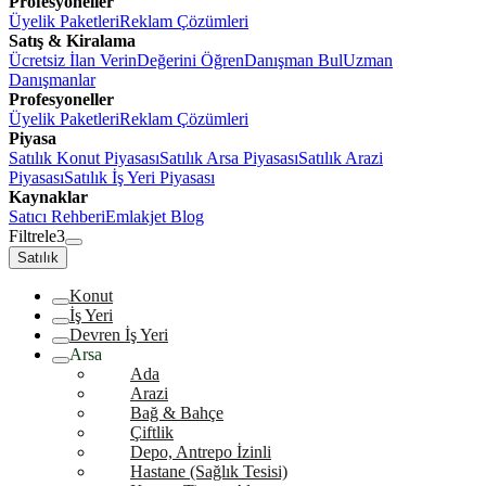
Profesyoneller
Üyelik Paketleri
Reklam Çözümleri
Satış & Kiralama
Ücretsiz İlan Verin
Değerini Öğren
Danışman Bul
Uzman
Danışmanlar
Profesyoneller
Üyelik Paketleri
Reklam Çözümleri
Piyasa
Satılık Konut Piyasası
Satılık Arsa Piyasası
Satılık Arazi
Piyasası
Satılık İş Yeri Piyasası
Kaynaklar
Satıcı Rehberi
Emlakjet Blog
Filtrele
3
Satılık
Konut
İş Yeri
Devren İş Yeri
Arsa
Ada
Arazi
Bağ & Bahçe
Çiftlik
Depo, Antrepo İzinli
Hastane (Sağlık Tesisi)