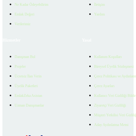
Ne Kadar Ödeyebilirim
İletişim
Emlak Değeri
Yardım
Verilerimiz
Hizmetler
Yasal
Danışman Bul
Kullanım Koşulları
Projeler
Bireysel Üyelik Sözleşmesi
Ücretsiz İlan Verin
Çerez Politikası ve Aydınlat
Üyelik Paketleri
Çerez Ayarları
EmlakZeka Asistan
Kullanıcı Veri Gizliliği Bildi
Uzman Danışmanlar
Ziyaretçi Veri Gizliliği
Müşteri Yetkilisi Veri Gizlili
Aday Aydınlatma Metni