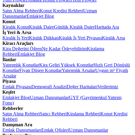
Kaynaklar
Satın Alma Rehberi
Konut Kredisi Rehberi
Uzman
Danışmanlar
Emlakjet Blog
Konut
Kiralık Konut
Kiralık Daire
Günlük Kiralık Daire
Haritada Ara
İş Yeri & Arsa
Kiralık İş Yeri
Kiralık Dükkan
Kiralık İş Yeri Piyasası
Kiralık Arsa
Kiracı Araçları
Kira Değerini Öğren
Ne Kadar Ödeyebilirim
Kiralama
Rehberi
Emlakjet Blog
İlanlar
Yatırımlık Konutlar
Kira Geliri Yüksek Konutlar
Hızlı Geri Dönüşlü
Konutlar
Fiyatı Düşen Konutlar
Yatırımlık Arsalar
Uygun m² Fiyatlı
Arsalar
Piyasa
Emlak Piyasası
Demografi Analizi
Değer Haritaları
Verilerimiz
Keşfet
Emlakjet Blog
Uzman Danışmanlar
GYF (Gayrimenkul Yatırım
Fonu)
Rehberler
Satın Alma Rehberi
Satıcı Rehberi
Kiralama Rehberi
Konut Kredisi
Rehberi
Danışman Ara
Emlak Danışmanları
Emlak Ofisleri
Uzman Danışmanlar