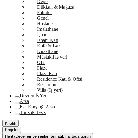
Depo
Dükkan & Mağaza
Fabrika
Genel
Hastane
İmalathane
İşhanı
İşhanı Katı
Kafe & Bar
Kıraathane
Müstakil İş yeri
Ofis
Plaza
Plaza Katı
Residence Katı & Ofisi
Restaurant
Villa (İş yeri)
Devren İş Yeri
Arsa
Kat Karşılığı Arsa
Turistik Tesis
Kiralık
Projeler
Harita
Değerleri ve ilanları tematik haritada görün