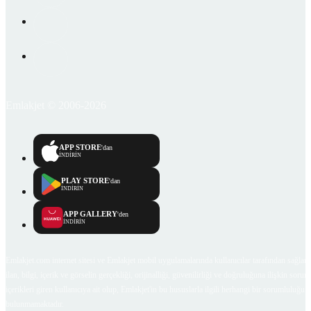
Emlakjet © 2006-2026
APP STORE
'dan
İNDİRİN
PLAY STORE
'dan
İNDİRİN
APP GALLERY
'den
İNDİRİN
Emlakjet.com internet sitesi ve Emlakjet mobil uygulamalarında kullanıcılar tarafından sağlana
ilan, bilgi, içerik ve görselin gerçekliği, orijinalliği, güvenilirliği ve doğruluğuna ilişkin soru
içerikleri giren kullanıcıya ait olup, Emlakjet'in bu hususlarla ilgili herhangi bir sorumluluğu
bulunmamaktadır.