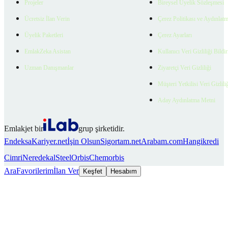
Projeler
Bireysel Üyelik Sözleşmesi
Ücretsiz İlan Verin
Çerez Politikası ve Aydınlat
Üyelik Paketleri
Çerez Ayarları
EmlakZeka Asistan
Kullanıcı Veri Gizliliği Bildi
Uzman Danışmanlar
Ziyaretçi Veri Gizliliği
Müşteri Yetkilisi Veri Gizlili
Aday Aydınlatma Metni
Emlakjet bir
grup şirketidir.
Endeksa
Kariyer.net
İşin Olsun
Sigortam.net
Arabam.com
Hangikredi
Cimri
Neredekal
SteelOrbis
Chemorbis
Ara
Favorilerim
İlan Ver
Keşfet
Hesabım