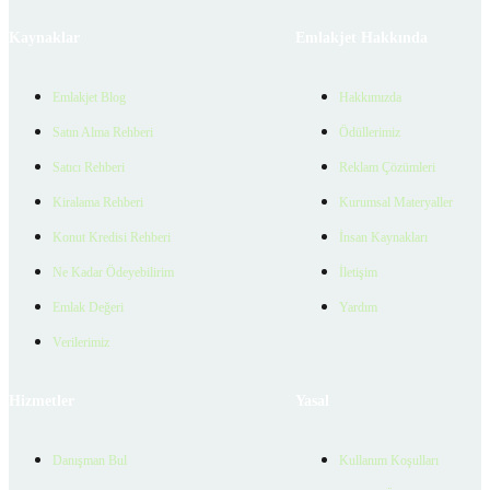
Kaynaklar
Emlakjet Hakkında
Emlakjet Blog
Hakkımızda
Satın Alma Rehberi
Ödüllerimiz
Satıcı Rehberi
Reklam Çözümleri
Kiralama Rehberi
Kurumsal Materyaller
Konut Kredisi Rehberi
İnsan Kaynakları
Ne Kadar Ödeyebilirim
İletişim
Emlak Değeri
Yardım
Verilerimiz
Hizmetler
Yasal
Danışman Bul
Kullanım Koşulları