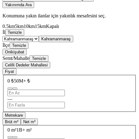
Yakınımda Ara
Konumuna yakın ilanlar için yakınlık mesafesini seç.
0.5km
5km
10km
15km
Kapalı
İl
Temizle
Kahramanmaraş
İlçe
Temizle
Onikişubat
Semt/Mahalle
Temizle
Celilli Dedeler Mahallesi
Fiyat
0 ₺
50M+ ₺
—
Metrekare
Brüt m²
Net m²
0 m²
1B+ m²