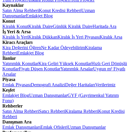
Kaynaklar
Satın Alma Rehberi
Konut Kredisi Rehberi
Uzman
Danışmanlar
Emlakjet Blog
Konut
Kiralık Konut
Kiralık Daire
Günlük Kiralık Daire
Haritada Ara
İş Yeri & Arsa
Kiralık İş Yeri
Kiralık Dükkan
Kiralık İş Yeri Piyasası
Kiralık Arsa
Kiracı Araçları
Kira Değerini Öğren
Ne Kadar Ödeyebilirim
Kiralama
Rehberi
Emlakjet Blog
İlanlar
Yatırımlık Konutlar
Kira Geliri Yüksek Konutlar
Hızlı Geri Dönüşlü
Konutlar
Fiyatı Düşen Konutlar
Yatırımlık Arsalar
Uygun m² Fiyatlı
Arsalar
Piyasa
Emlak Piyasası
Demografi Analizi
Değer Haritaları
Verilerimiz
Keşfet
Emlakjet Blog
Uzman Danışmanlar
GYF (Gayrimenkul Yatırım
Fonu)
Rehberler
Satın Alma Rehberi
Satıcı Rehberi
Kiralama Rehberi
Konut Kredisi
Rehberi
Danışman Ara
Emlak Danışmanları
Emlak Ofisleri
Uzman Danışmanlar