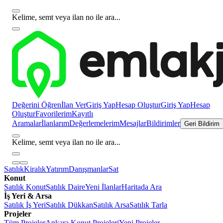
Kelime, semt veya ilan no ile ara...
Değerini Öğren
İlan Ver
Giriş Yap
Hesap Oluştur
Giriş Yap
Hesap
Oluştur
Favorilerim
Kayıtlı
Aramalar
İlanlarım
Değerlemelerim
Mesajlar
Bildirimler
Geri Bildirim
Kelime, semt veya ilan no ile ara...
Satılık
Kiralık
Yatırım
Danışmanlar
Sat
Konut
Satılık Konut
Satılık Daire
Yeni İlanlar
Haritada Ara
İş Yeri & Arsa
Satılık İş Yeri
Satılık Dükkan
Satılık Arsa
Satılık Tarla
Projeler
Tüm Projeler
Ankara Konut Projeleri
Yeni Projeler