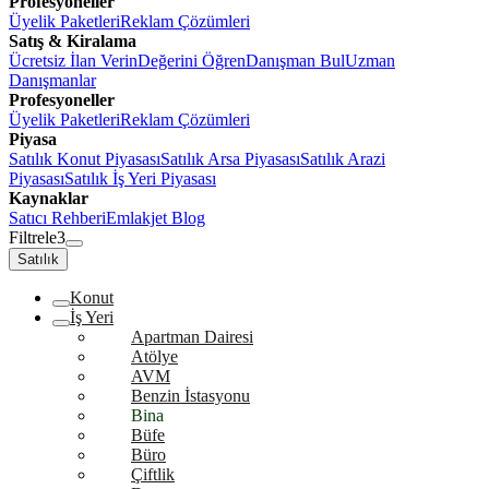
Profesyoneller
Üyelik Paketleri
Reklam Çözümleri
Satış & Kiralama
Ücretsiz İlan Verin
Değerini Öğren
Danışman Bul
Uzman
Danışmanlar
Profesyoneller
Üyelik Paketleri
Reklam Çözümleri
Piyasa
Satılık Konut Piyasası
Satılık Arsa Piyasası
Satılık Arazi
Piyasası
Satılık İş Yeri Piyasası
Kaynaklar
Satıcı Rehberi
Emlakjet Blog
Filtrele
3
Satılık
Konut
İş Yeri
Apartman Dairesi
Atölye
AVM
Benzin İstasyonu
Bina
Büfe
Büro
Çiftlik