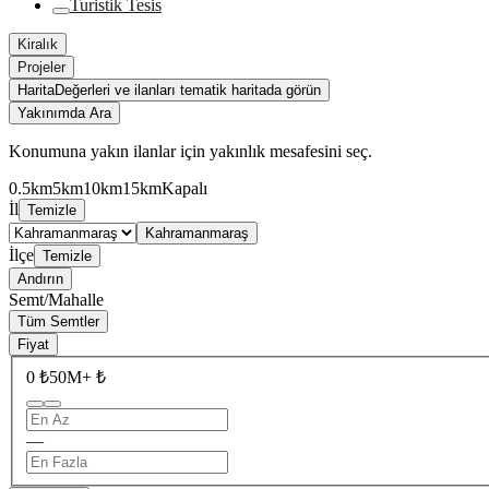
Turistik Tesis
Kiralık
Projeler
Harita
Değerleri ve ilanları tematik haritada görün
Yakınımda Ara
Konumuna yakın ilanlar için yakınlık mesafesini seç.
0.5km
5km
10km
15km
Kapalı
İl
Temizle
Kahramanmaraş
İlçe
Temizle
Andırın
Semt/Mahalle
Tüm Semtler
Fiyat
0 ₺
50M+ ₺
—