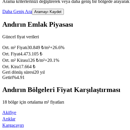
Arama kriterlerinizi değiştirerek veya daha geniş bir bölgede arayarak 
Daha Geniş Ara
Aramayı Kaydet
Andırın Emlak Piyasası
Güncel fiyat verileri
Ort. m² Fiyatı
30.849 ₺/m²
+
26.6
%
Ort. Fiyat
4.473.105 ₺
Ort. m² Kirası
126 ₺/m²
+
20.1
%
Ort. Kira
17.664 ₺
Geri dönüş süresi
20 yıl
Getiri
%4.91
Andırın Bölgeleri Fiyat Karşılaştırması
18 bölge için ortalama m² fiyatları
Akifiye
Arıklar
Kargaçayırı