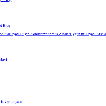
et Blog
onutlar
Fiyatı Düşen Konutlar
Yatırımlık Arsalar
Uygun m² Fiyatlı Arsala
hberi
k İş Yeri Piyasası