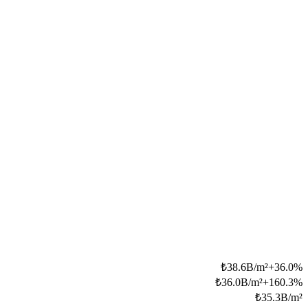
₺
38.6B/m²
+
36.0
%
₺
36.0B/m²
+
160.3
%
₺
35.3B/m²