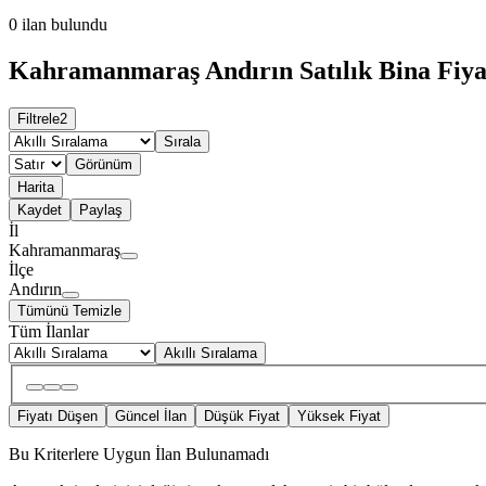
0
ilan bulundu
Kahramanmaraş Andırın Satılık Bina Fiya
Filtrele
2
Sırala
Görünüm
Harita
Kaydet
Paylaş
İl
Kahramanmaraş
İlçe
Andırın
Tümünü Temizle
Tüm İlanlar
Akıllı Sıralama
Fiyatı Düşen
Güncel İlan
Düşük Fiyat
Yüksek Fiyat
Bu Kriterlere Uygun İlan Bulunamadı