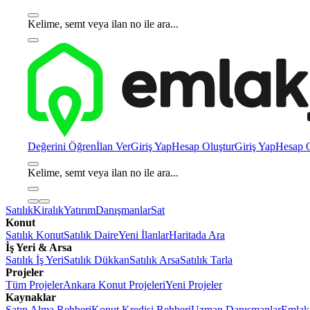
Kelime, semt veya ilan no ile ara...
Değerini Öğren
İlan Ver
Giriş Yap
Hesap Oluştur
Giriş Yap
Hesap O
Kelime, semt veya ilan no ile ara...
Satılık
Kiralık
Yatırım
Danışmanlar
Sat
Konut
Satılık Konut
Satılık Daire
Yeni İlanlar
Haritada Ara
İş Yeri & Arsa
Satılık İş Yeri
Satılık Dükkan
Satılık Arsa
Satılık Tarla
Projeler
Tüm Projeler
Ankara Konut Projeleri
Yeni Projeler
Kaynaklar
Satın Alma Rehberi
Konut Kredisi Rehberi
Uzman Danışmanlar
Emlakj