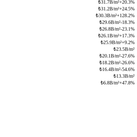
₺
31.7B/m²
+
20.3
%
₺
31.2B/m²
+
24.5
%
₺
30.3B/m²
+
128.2
%
₺
29.6B/m²
-18.3
%
₺
26.8B/m²
-23.1
%
₺
26.1B/m²
+
17.3
%
₺
25.9B/m²
+
9.2
%
₺
23.5B/m²
₺
20.1B/m²
-27.6
%
₺
18.2B/m²
-26.6
%
₺
16.4B/m²
-54.6
%
₺
13.3B/m²
₺
6.8B/m²
+
47.8
%