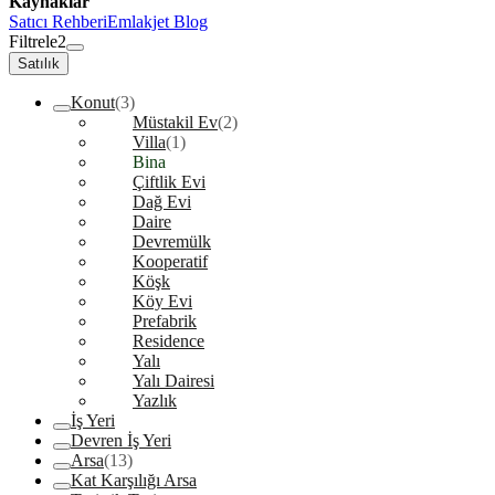
Kaynaklar
Satıcı Rehberi
Emlakjet Blog
Filtrele
2
Satılık
Konut
(3)
Müstakil Ev
(2)
Villa
(1)
Bina
Çiftlik Evi
Dağ Evi
Daire
Devremülk
Kooperatif
Köşk
Köy Evi
Prefabrik
Residence
Yalı
Yalı Dairesi
Yazlık
İş Yeri
Devren İş Yeri
Arsa
(13)
Kat Karşılığı Arsa