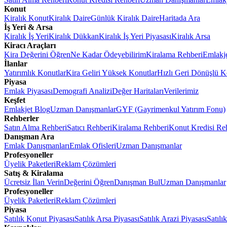
Konut
Kiralık Konut
Kiralık Daire
Günlük Kiralık Daire
Haritada Ara
İş Yeri & Arsa
Kiralık İş Yeri
Kiralık Dükkan
Kiralık İş Yeri Piyasası
Kiralık Arsa
Kiracı Araçları
Kira Değerini Öğren
Ne Kadar Ödeyebilirim
Kiralama Rehberi
Emlakj
İlanlar
Yatırımlık Konutlar
Kira Geliri Yüksek Konutlar
Hızlı Geri Dönüşlü K
Piyasa
Emlak Piyasası
Demografi Analizi
Değer Haritaları
Verilerimiz
Keşfet
Emlakjet Blog
Uzman Danışmanlar
GYF (Gayrimenkul Yatırım Fonu)
Rehberler
Satın Alma Rehberi
Satıcı Rehberi
Kiralama Rehberi
Konut Kredisi Re
Danışman Ara
Emlak Danışmanları
Emlak Ofisleri
Uzman Danışmanlar
Profesyoneller
Üyelik Paketleri
Reklam Çözümleri
Satış & Kiralama
Ücretsiz İlan Verin
Değerini Öğren
Danışman Bul
Uzman Danışmanlar
Profesyoneller
Üyelik Paketleri
Reklam Çözümleri
Piyasa
Satılık Konut Piyasası
Satılık Arsa Piyasası
Satılık Arazi Piyasası
Satılı