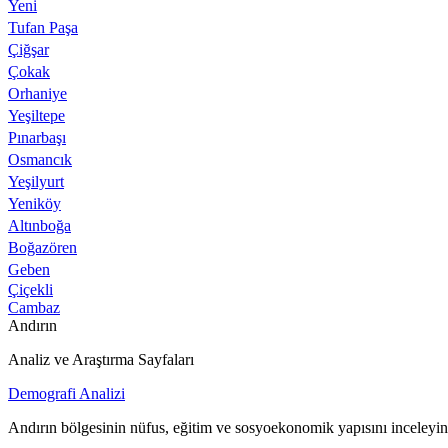
Yeni
Tufan Paşa
Çiğşar
Çokak
Orhaniye
Yeşiltepe
Pınarbaşı
Osmancık
Yeşilyurt
Yeniköy
Altınboğa
Boğazören
Geben
Çiçekli
Cambaz
Andırın
Analiz ve Araştırma Sayfaları
Demografi Analizi
Andırın bölgesinin nüfus, eğitim ve sosyoekonomik yapısını inceleyin