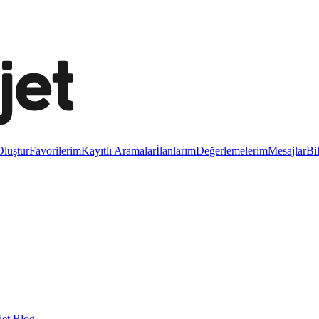
luştur
Favorilerim
Kayıtlı Aramalar
İlanlarım
Değerlemelerim
Mesajlar
Bi
et Blog