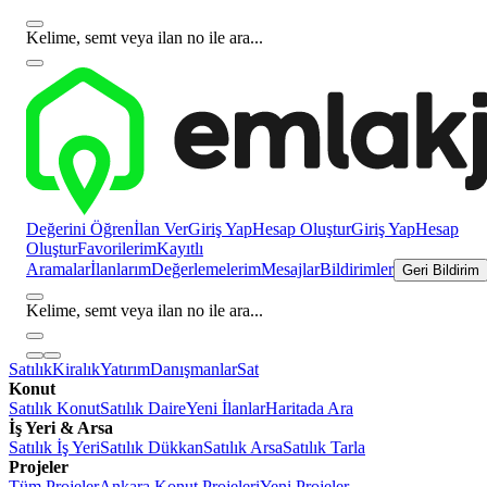
Kelime, semt veya ilan no ile ara...
Değerini Öğren
İlan Ver
Giriş Yap
Hesap Oluştur
Giriş Yap
Hesap
Oluştur
Favorilerim
Kayıtlı
Aramalar
İlanlarım
Değerlemelerim
Mesajlar
Bildirimler
Geri Bildirim
Kelime, semt veya ilan no ile ara...
Satılık
Kiralık
Yatırım
Danışmanlar
Sat
Konut
Satılık Konut
Satılık Daire
Yeni İlanlar
Haritada Ara
İş Yeri & Arsa
Satılık İş Yeri
Satılık Dükkan
Satılık Arsa
Satılık Tarla
Projeler
Tüm Projeler
Ankara Konut Projeleri
Yeni Projeler