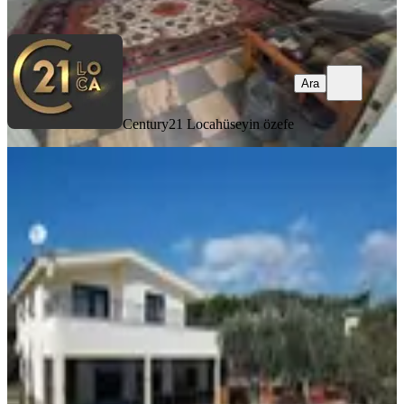
Ara
Ara
Century21 Loca
hüseyin özefe
MANZARALI
Altınoluk İlkbaharda Denize Yakın
1350m2 Arsa İçinde Emsalsiz Çiftlik
Evi
Balıkesir, Edremit
4+1
·
250 m²
·
08.04.2026
29.000.000 ₺
İlkbahar Gayrimenkul Danışmanlığı
Hakan İLKBAHAR