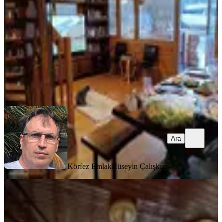
2+1
·
100 m²
·
16.06.2025
32.000.000 ₺
Körfez Emlak
Hüseyin Çalışkan
Ara
Ara
Körfez Emlak
Hüseyin Çalışkan
EŞYALI
Balıkesir Gömec Te Satılık Ciftlikevi
Balıkesir, Gömeç