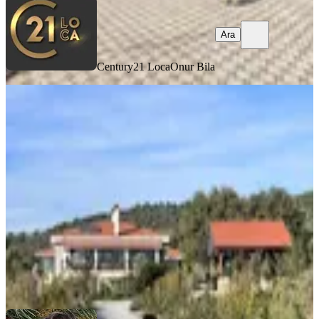
Ara
Century21 Loca
Onur Bila
MANZARALI
Balıkesir Burhaniye Şahinler De
Satılık Muhtesem Modern Ciftlikevi
Balıkesir, Burhaniye
6+2
·
500 m²
·
23.06.2026
120.000.000 ₺
Körfez Emlak
Hüseyin Çalışkan
Ara