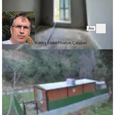
Ara
Ara
Körfez Emlak
Hüseyin Çalışkan
SIFIR BİNA
Balıkesir Havran Köylüce Su Kenarı
Satılık Hobi Bahçesi Ve Evi
Balıkesir, Havran
1+1
·
290 m²
·
06.02.2026
2.500.000 ₺
Aşıklar Emlak
Mehmet Aşık
Ara