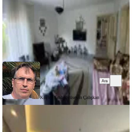
4+2
·
250 m²
·
16.06.2025
40.000.000 ₺
Körfez Emlak
Hüseyin Çalışkan
Ara
Ara
Körfez Emlak
Hüseyin Çalışkan
ŞÖMİNELİ
Balıkesir Ayvalık Ta Satılık Ciftlik Evi
Balıkesir, Ayvalık