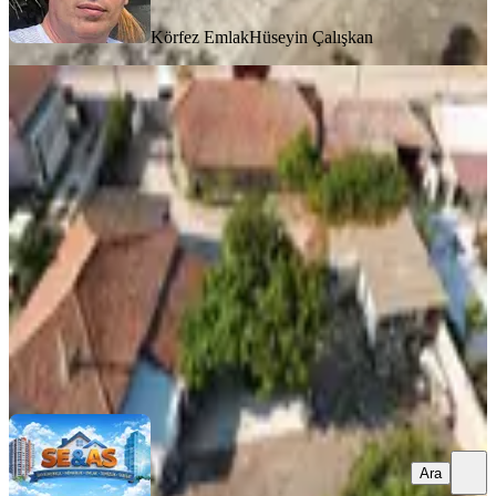
Körfez Emlak
Hüseyin Çalışkan
MANZARALI
%
4
Se&as Exclusıve: Manyas'da 1050 M2
Arazi İçinde Çiftlik Evi!
Balıkesir, Manyas
2+1
·
1070 m²
·
26.11.2025
5.250.000 ₺
5.450.000 ₺
Se&As Gayrimenkul
Filiz Asmin Kurtar Düzgün
Ara
Ara