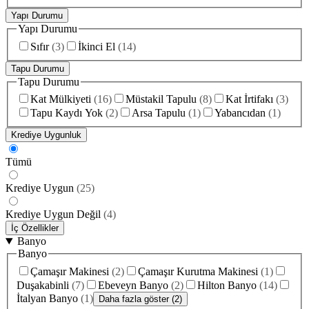
Yapı Durumu
Yapı Durumu
Sıfır
(
3
)
İkinci El
(
14
)
Tapu Durumu
Tapu Durumu
Kat Mülkiyeti
(
16
)
Müstakil Tapulu
(
8
)
Kat İrtifakı
(
3
)
Tapu Kaydı Yok
(
2
)
Arsa Tapulu
(
1
)
Yabancıdan
(
1
)
Krediye Uygunluk
Tümü
Krediye Uygun
(
25
)
Krediye Uygun Değil
(
4
)
İç Özellikler
Banyo
Banyo
Çamaşır Makinesi
(
2
)
Çamaşır Kurutma Makinesi
(
1
)
Duşakabinli
(
7
)
Ebeveyn Banyo
(
2
)
Hilton Banyo
(
14
)
İtalyan Banyo
(
1
)
Daha fazla göster (2)