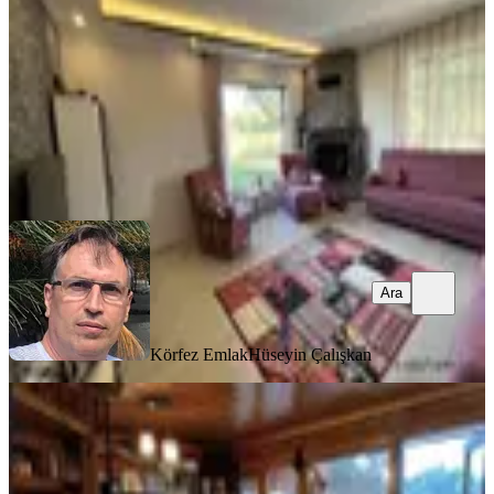
2+1
·
140 m²
·
16.06.2025
20.000.000 ₺
Körfez Emlak
Hüseyin Çalışkan
Ara
Ara
Körfez Emlak
Hüseyin Çalışkan
ŞÖMİNELİ
Balıkesir Ayvalık Cunda Da Satılık
Ciftlikevi.
Balıkesir, Ayvalık