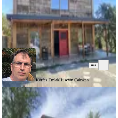
40.000.000 ₺
Körfez Emlak
Hüseyin Çalışkan
Ara
Ara
Körfez Emlak
Hüseyin Çalışkan
Balıkesir Gömec Keremköy De Satılık
Ciftlikevi
Balıkesir, Gömeç