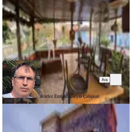
3+1
·
150 m²
·
16.06.2025
80.000.000 ₺
Körfez Emlak
Hüseyin Çalışkan
Ara
Ara
Körfez Emlak
Hüseyin Çalışkan
GÜVENLİK
Balıkesir Ayvalık Ta Satılık Ciftlik
Evi.arazimiz 28.000 Metre Karedir
Balıkesir, Ayvalık