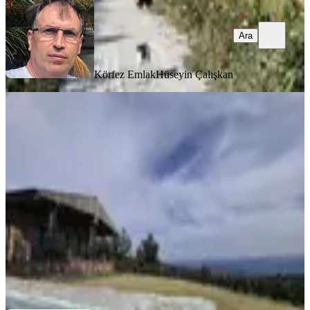
Ara
Körfez Emlak
Hüseyin Çalışkan
Havran Kalabakta 7 Dönüm
İçerisinde Satılık Taş Ev
Balıkesir, Havran
2+1
·
110 m²
·
10.06.2026
29.950.000 ₺
Coldwell Banker Körfez
Tuğba İşeri
Ara