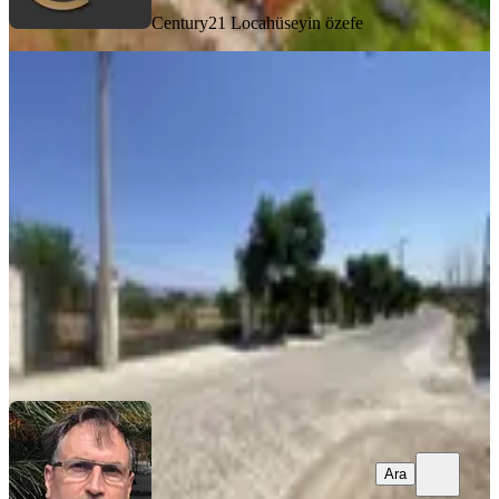
Century21 Loca
hüseyin özefe
MANZARALI
Balıkesir Gömec Keremköy De Satılık
Ciftlikevi.
Balıkesir, Gömeç
3+1
·
90 m²
·
09.01.2026
65.000.000 ₺
Körfez Emlak
Hüseyin Çalışkan
Ara
Ara