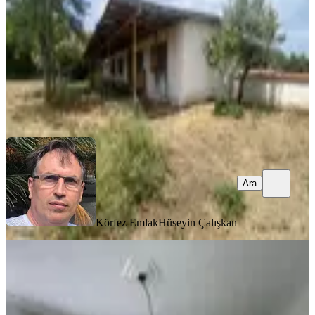
2+1
·
90 m²
·
16.06.2025
60.000.000 ₺
Körfez Emlak
Hüseyin Çalışkan
Ara
Ara
Körfez Emlak
Hüseyin Çalışkan
ŞÖMİNELİ
Balıkesir Burhaniye De Satılık
Ciftlikevi.
Balıkesir, Burhaniye