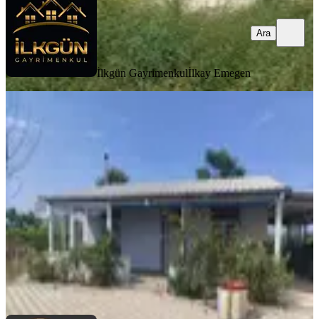
Ara
İlkgün Gayrimenkul
İlkay Emegen
EŞYALI
%
15
C21 Loca'dan Büyük Bostancı'da
Satılık Çiftlik Evi Ve Arsası
Balıkesir, Altıeylül
2+1
·
120 m²
·
03.07.2026
5.750.000 ₺
6.750.000 ₺
Century21 Loca
Onur Bila
Ara