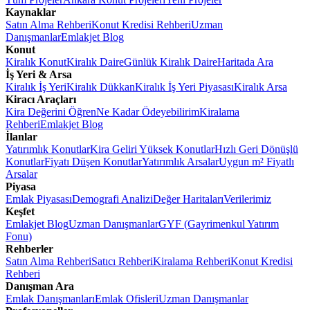
Kaynaklar
Satın Alma Rehberi
Konut Kredisi Rehberi
Uzman
Danışmanlar
Emlakjet Blog
Konut
Kiralık Konut
Kiralık Daire
Günlük Kiralık Daire
Haritada Ara
İş Yeri & Arsa
Kiralık İş Yeri
Kiralık Dükkan
Kiralık İş Yeri Piyasası
Kiralık Arsa
Kiracı Araçları
Kira Değerini Öğren
Ne Kadar Ödeyebilirim
Kiralama
Rehberi
Emlakjet Blog
İlanlar
Yatırımlık Konutlar
Kira Geliri Yüksek Konutlar
Hızlı Geri Dönüşlü
Konutlar
Fiyatı Düşen Konutlar
Yatırımlık Arsalar
Uygun m² Fiyatlı
Arsalar
Piyasa
Emlak Piyasası
Demografi Analizi
Değer Haritaları
Verilerimiz
Keşfet
Emlakjet Blog
Uzman Danışmanlar
GYF (Gayrimenkul Yatırım
Fonu)
Rehberler
Satın Alma Rehberi
Satıcı Rehberi
Kiralama Rehberi
Konut Kredisi
Rehberi
Danışman Ara
Emlak Danışmanları
Emlak Ofisleri
Uzman Danışmanlar