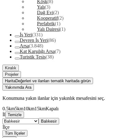
Köşk
(8)
Yalı
(3)
Dağ Evi
(2)
Kooperatif
(2)
Prefabrik
(1)
Yalı Dairesi
(1)
İş Yeri
(331)
Devren İş Yeri
(86)
Arsa
(3.848)
Kat Karşılığı Arsa
(7)
Turistik Tesis
(38)
Kiralık
Projeler
Harita
Değerleri ve ilanları tematik haritada görün
Yakınımda Ara
Konumuna yakın ilanlar için yakınlık mesafesini seç.
0.5km
5km
10km
15km
Kapalı
İl
Temizle
Balıkesir
İlçe
Tüm İlçeler