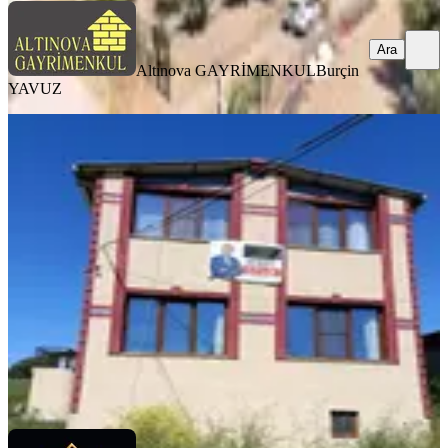
Ara
Altınova GAYRİMENKUL
Burçin
YAVUZ
BALKONLU
İlkgün Gayrimenkulden Karakaya
Mah.satılık Çiftlik Evi
Balıkesir, Altıeylül
2+2
·
200 m²
·
07.07.2026
6.200.000 ₺
İlkgün Gayrimenkul
İlkay Emegen
Ara