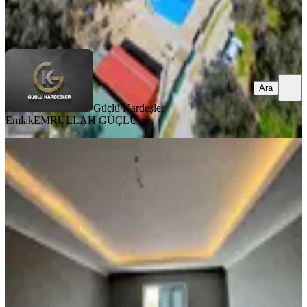
Güçlü Kardeşler Emlak
EMRULLAH GÜÇLÜ
Ara
Ara
Güçlü Kardeşler
Emlak
EMRULLAH GÜÇLÜ
SIFIR BİNA
Balıkesir Ayvalık Ta Satılık Ciftlikevi.
Balıkesir, Ayvalık
2+1
·
140 m²
·
14.02.2026
30.000.000 ₺
Körfez Emlak
Hüseyin Çalışkan