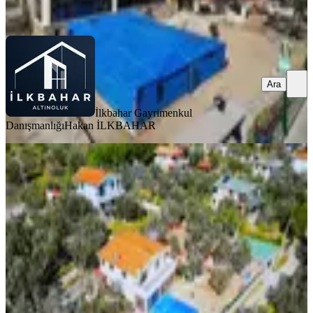
Ara
Ara
İlkbahar Gayrimenkul
Danışmanlığı
Hakan İLKBAHAR
Güçlü Kardeşler 1350m2 Arsa
İçerisinde Havuzlu 4+1 Çiftlik Evi
Balıkesir, Edremit
4+1
·
250 m²
·
04.04.2026
29.000.000 ₺