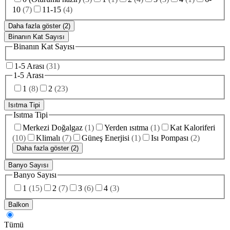
10
(
7
)
11-15
(
4
)
Daha fazla göster (2)
Binanın Kat Sayısı
Binanın Kat Sayısı
1-5 Arası
(
31
)
1-5 Arası
1
(
8
)
2
(
23
)
Isıtma Tipi
Isıtma Tipi
Merkezi Doğalgaz
(
1
)
Yerden ısıtma
(
1
)
Kat Kaloriferi
(
10
)
Klimalı
(
7
)
Güneş Enerjisi
(
1
)
Isı Pompası
(
2
)
Daha fazla göster (2)
Banyo Sayısı
Banyo Sayısı
1
(
15
)
2
(
7
)
3
(
6
)
4
(
3
)
Balkon
Tümü