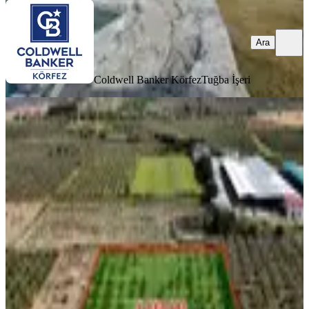
Ara
Coldwell Banker Körfez
Tuğba İşeri
MANZARALI
Onmax Börezli'de Satılık 4850 M2
Arsa İçerisinde Çiftlik Evi Bağ
Balıkesir, Burhaniye
Stüdyo
·
190 m²
·
10.06.2026
12.500.000 ₺
ONMAX GAYRİMENKUL
Onur Özdemir
Ara