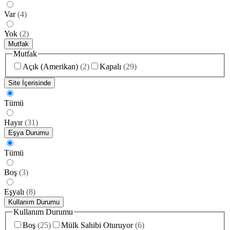
Var
(
4
)
Yok
(
2
)
Mutfak
Mutfak
Açık (Amerikan)
(
2
)
Kapalı
(
29
)
Site İçerisinde
Tümü
Hayır
(
31
)
Eşya Durumu
Tümü
Boş
(
3
)
Eşyalı
(
8
)
Kullanım Durumu
Kullanım Durumu
Boş
(
25
)
Mülk Sahibi Oturuyor
(
6
)