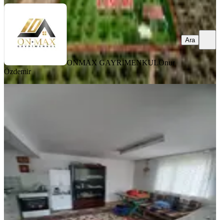
Ara
ONMAX GAYRİMENKUL
Onur
Özdemir
C.21loca'dan Susurluk Babaköyde
Mükemmel Bahçeli Köy Evi
Balıkesir, Susurluk
4+2
·
180 m²
·
04.06.2026
3.150.000 ₺
Century21 Loca
hüseyin özefe