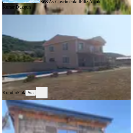
Se&As Gayrimenkul
Filiz Asmin
Kurtar Düzgün
MANZARALI
Muhteşem Manzaralı Malikâne
Balıkesir, Gönen
5+2
·
350 m²
·
16.10.2025
24.500.000 ₺
Korutürk ak
Ara
Korutürk ak
Ara
MANZARALI
Balıkesir Ayvalık Ta Satılık Ciftlikevi
Balıkesir, Ayvalık
4+1
·
200 m²
·
27.09.2025