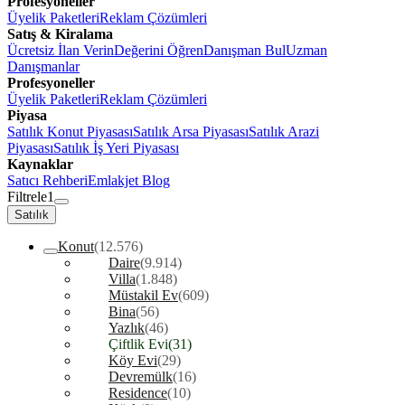
Profesyoneller
Üyelik Paketleri
Reklam Çözümleri
Satış & Kiralama
Ücretsiz İlan Verin
Değerini Öğren
Danışman Bul
Uzman
Danışmanlar
Profesyoneller
Üyelik Paketleri
Reklam Çözümleri
Piyasa
Satılık Konut Piyasası
Satılık Arsa Piyasası
Satılık Arazi
Piyasası
Satılık İş Yeri Piyasası
Kaynaklar
Satıcı Rehberi
Emlakjet Blog
Filtrele
1
Satılık
Konut
(12.576)
Daire
(9.914)
Villa
(1.848)
Müstakil Ev
(609)
Bina
(56)
Yazlık
(46)
Çiftlik Evi
(31)
Köy Evi
(29)
Devremülk
(16)
Residence
(10)