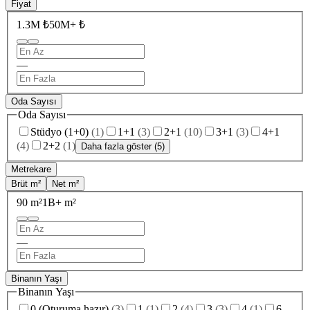
Fiyat
1.3M ₺
50M+ ₺
—
Oda Sayısı
Oda Sayısı
Stüdyo (1+0)
(
1
)
1+1
(
3
)
2+1
(
10
)
3+1
(
3
)
4+1
(
4
)
2+2
(
1
)
Daha fazla göster (5)
Metrekare
Brüt m²
Net m²
90 m²
1B+ m²
—
Binanın Yaşı
Binanın Yaşı
0 (Oturuma hazır)
(
3
)
1
(
1
)
2
(
4
)
3
(
3
)
4
(
1
)
6-