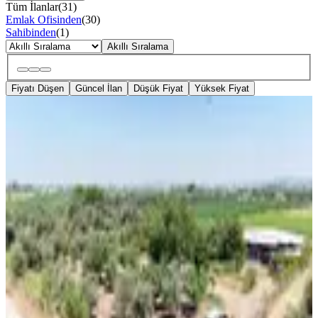
Tüm İlanlar
(
31
)
Emlak Ofisinden
(
30
)
Sahibinden
(
1
)
Akıllı Sıralama
Fiyatı Düşen
Güncel İlan
Düşük Fiyat
Yüksek Fiyat
YENİ
Altınova'da Merkezi Konuma Yakın
Fırsat Çiftlik
Balıkesir, Ayvalık
2+1
·
100 m²
·
03.08.2026
13.750.000 ₺
Altınova GAYRİMENKUL
Burçin YAVUZ
Ara